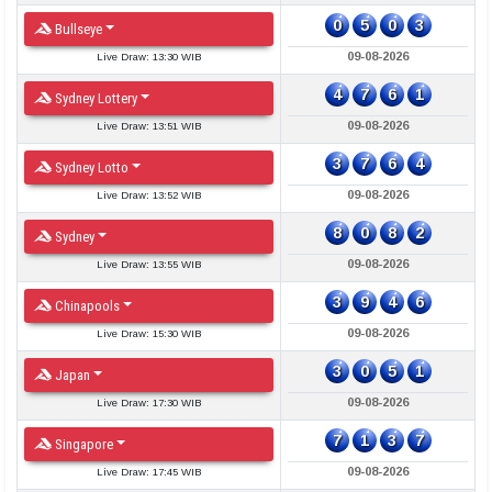
0
5
0
3
Bullseye
09-08-2026
Live Draw: 13:30 WIB
4
7
6
1
Sydney Lottery
09-08-2026
Live Draw: 13:51 WIB
3
7
6
4
Sydney Lotto
09-08-2026
Live Draw: 13:52 WIB
8
0
8
2
Sydney
09-08-2026
Live Draw: 13:55 WIB
3
9
4
6
Chinapools
09-08-2026
Live Draw: 15:30 WIB
3
0
5
1
Japan
09-08-2026
Live Draw: 17:30 WIB
7
1
3
7
Singapore
09-08-2026
Live Draw: 17:45 WIB