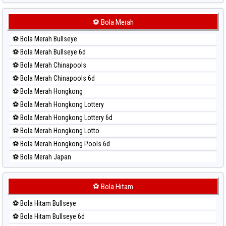
Paito Harian Sydney Lottery
Paito Harian Sydney Lottery 6d
⚽ Bola Merah
Paito Harian Sydney Lotto
⚽ Bola Merah Bullseye
Paito Harian Sydney Pools 6d
⚽ Bola Merah Bullseye 6d
Paito Harian Taipei
⚽ Bola Merah Chinapools
Paito Harian Taiwan
⚽ Bola Merah Chinapools 6d
⚽ Bola Merah Hongkong
⚽ Bola Merah Hongkong Lottery
⚽ Bola Merah Hongkong Lottery 6d
⚽ Bola Merah Hongkong Lotto
⚽ Bola Merah Hongkong Pools 6d
⚽ Bola Merah Japan
⚽ Bola Merah Japan 6d
⚽ Bola Merah Korea
⚽ Bola Hitam
⚽ Bola Merah Kuda Lari
⚽ Bola Hitam Bullseye
⚽ Bola Merah Magnum Cambodia
⚽ Bola Hitam Bullseye 6d
⚽ Bola Merah Nagoya