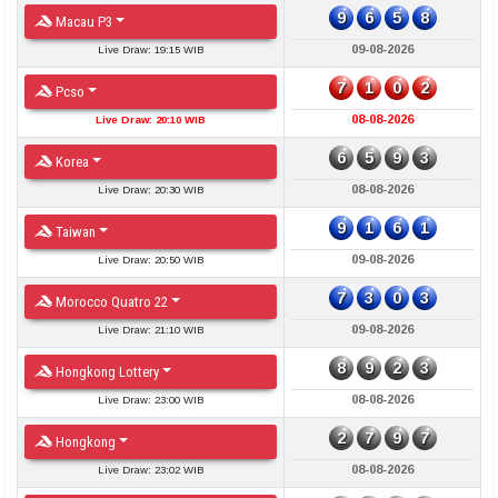
9
6
5
8
Macau P3
09-08-2026
Live Draw: 19:15 WIB
7
1
0
2
Pcso
08-08-2026
Live Draw: 20:10 WIB
6
5
9
3
Korea
08-08-2026
Live Draw: 20:30 WIB
9
1
6
1
Taiwan
09-08-2026
Live Draw: 20:50 WIB
7
3
0
3
Morocco Quatro 22
09-08-2026
Live Draw: 21:10 WIB
8
9
2
3
Hongkong Lottery
08-08-2026
Live Draw: 23:00 WIB
2
7
9
7
Hongkong
08-08-2026
Live Draw: 23:02 WIB