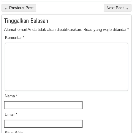
← Previous Post
Next Post →
Tinggalkan Balasan
Alamat email Anda tidak akan dipublikasikan.
Ruas yang wajib ditandai
*
Komentar
*
Nama
*
Email
*
Situs Web