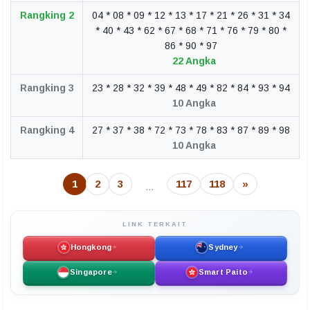
Rangking 2
04 * 08 * 09 * 12 * 13 * 17 * 21 * 26 * 31 * 34
* 40 * 43 * 62 * 67 * 68 * 71 * 76 * 79 * 80 *
86 * 90 * 97
22 Angka
Rangking 3
23 * 28 * 32 * 39 * 48 * 49 * 82 * 84 * 93 * 94
10 Angka
Rangking 4
27 * 37 * 38 * 72 * 73 * 78 * 83 * 87 * 89 * 98
10 Angka
1
2
3
117
118
»
...
LINK TERKAIT
Hongkong
Sydney
Singapore
Smart Paito