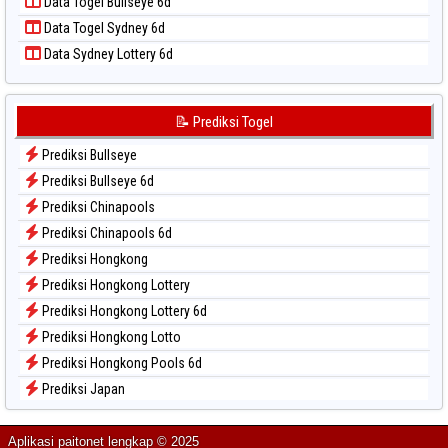
Data Togel Bullseye 6d
Data Togel Sao Paulo
Data Togel Sydney 6d
Data Togel Singapore
Data Sydney Lottery 6d
Data Togel Sydney
Data Togel Sydney Lottery
Data Togel Sydney Lottery 6d
📝 Prediksi Togel
Data Togel Sydney Lotto
Prediksi Bullseye
Data Togel Sydney Pools 6d
Prediksi Bullseye 6d
Data Togel Taipei
Prediksi Chinapools
Data Togel Taiwan
Prediksi Chinapools 6d
Prediksi Hongkong
Prediksi Hongkong Lottery
Prediksi Hongkong Lottery 6d
Prediksi Hongkong Lotto
Prediksi Hongkong Pools 6d
Prediksi Japan
Prediksi Japan 6d
Prediksi Korea
Aplikasi paitonet lengkap © 2025