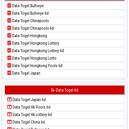
📝 Pola Dasar Kuda Lari
📊 Statistik Sydney Pools 6d
Data Togel Bullseye
📝 Pola Dasar Magnum Cambodia
📊 Statistik Taipei
Data Togel Bullseye 6d
📝 Pola Dasar Nagoya
📊 Statistik Taiwan
Data Togel Chinapools
📝 Pola Dasar North Carolina Day
Data Togel Chinapools 6d
📝 Pola Dasar Pcso
Data Togel Hongkong
📝 Pola Dasar Sao Paulo
Data Togel Hongkong Lottery
📝 Pola Dasar Singapore
Data Togel Hongkong Lottery 6d
📝 Pola Dasar Sydney
Data Togel Hongkong Lotto
📝 Pola Dasar Sydney Lottery
Data Togel Hongkong Pools 6d
📝 Pola Dasar Sydney Lottery 6d
Data Togel Japan
📝 Pola Dasar Sydney Lotto
Data Togel Japan 6d
📝 Pola Dasar Sydney Pools 6d
Data Togel Korea
📝 Data Togel 6d
📝 Pola Dasar Taipei
Data Togel Kuda Lari
📝 Pola Dasar Taiwan
Data Togel Japan 6d
Data Togel Magnum Cambodia
Data Togel Hk Pools 6d
Data Togel Nagoya
Data Togel Hk Lottery 6d
Data Togel North Carolina Day
Data Togel China 6d
Data Togel Pcso