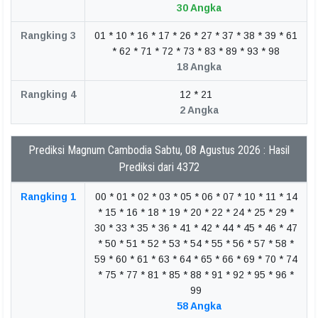
30 Angka
Rangking 3
01 * 10 * 16 * 17 * 26 * 27 * 37 * 38 * 39 * 61
* 62 * 71 * 72 * 73 * 83 * 89 * 93 * 98
18 Angka
Rangking 4
12 * 21
2 Angka
Prediksi Magnum Cambodia Sabtu, 08 Agustus 2026 : Hasil
Prediksi dari 4372
Rangking 1
00 * 01 * 02 * 03 * 05 * 06 * 07 * 10 * 11 * 14
* 15 * 16 * 18 * 19 * 20 * 22 * 24 * 25 * 29 *
30 * 33 * 35 * 36 * 41 * 42 * 44 * 45 * 46 * 47
* 50 * 51 * 52 * 53 * 54 * 55 * 56 * 57 * 58 *
59 * 60 * 61 * 63 * 64 * 65 * 66 * 69 * 70 * 74
* 75 * 77 * 81 * 85 * 88 * 91 * 92 * 95 * 96 *
99
58 Angka