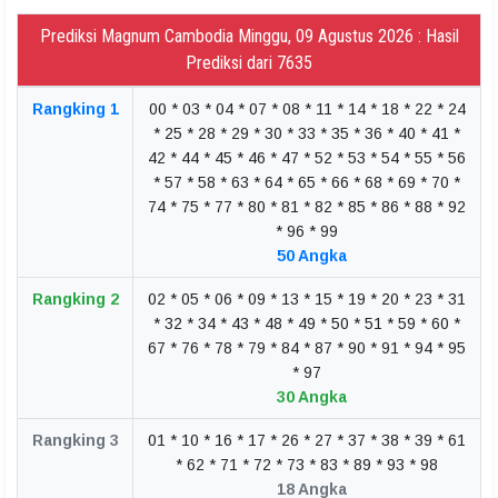
Prediksi Magnum Cambodia Minggu, 09 Agustus 2026 : Hasil
Prediksi dari 7635
Rangking 1
00 * 03 * 04 * 07 * 08 * 11 * 14 * 18 * 22 * 24
* 25 * 28 * 29 * 30 * 33 * 35 * 36 * 40 * 41 *
42 * 44 * 45 * 46 * 47 * 52 * 53 * 54 * 55 * 56
* 57 * 58 * 63 * 64 * 65 * 66 * 68 * 69 * 70 *
74 * 75 * 77 * 80 * 81 * 82 * 85 * 86 * 88 * 92
* 96 * 99
50 Angka
Rangking 2
02 * 05 * 06 * 09 * 13 * 15 * 19 * 20 * 23 * 31
* 32 * 34 * 43 * 48 * 49 * 50 * 51 * 59 * 60 *
67 * 76 * 78 * 79 * 84 * 87 * 90 * 91 * 94 * 95
* 97
30 Angka
Rangking 3
01 * 10 * 16 * 17 * 26 * 27 * 37 * 38 * 39 * 61
* 62 * 71 * 72 * 73 * 83 * 89 * 93 * 98
18 Angka