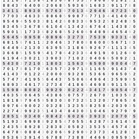
1
2
1
0
1
7
1
5
8
4
1
8
3
6
9
8
7
5
5
1
7
9
6
6
3
0
2
9
2
2
1
8
8
4
3
7
6
4
0
0
0
2
0
6
8
5
5
9
3
6
9
1
6
8
3
2
9
1
1
7
8
8
3
4
1
1
2
8
9
3
0
3
5
7
6
3
9
7
0
1
3
4
2
9
4
6
1
4
7
2
3
5
0
7
7
0
3
3
4
6
3
3
6
8
8
6
8
5
9
9
8
7
6
7
7
1
3
4
4
1
4
0
4
0
9
5
4
9
4
5
5
0
3
3
8
1
4
2
6
0
8
3
3
6
9
5
3
2
5
8
2
4
8
3
5
8
3
4
5
9
3
6
7
8
6
6
1
0
4
4
1
3
4
2
6
6
7
6
4
1
1
4
3
8
2
0
5
9
0
1
1
1
7
3
3
6
8
2
6
8
5
5
2
6
0
6
9
4
8
9
8
4
6
5
4
9
2
5
6
4
5
9
0
9
5
8
4
0
8
9
6
6
3
2
7
3
1
7
5
3
9
3
9
3
3
1
4
0
6
8
1
5
6
7
6
1
1
2
2
0
4
6
1
3
7
8
0
8
8
6
0
0
0
5
6
7
1
8
3
6
4
4
9
4
2
1
3
0
3
6
3
9
5
5
3
1
8
6
5
9
2
6
7
4
1
1
1
3
4
5
3
6
6
8
5
1
5
5
9
5
4
1
7
8
6
4
2
3
3
6
4
9
1
9
1
0
1
2
6
8
0
6
1
9
4
4
3
0
2
1
3
3
9
0
3
3
7
1
0
2
2
0
4
0
6
6
5
0
9
2
2
1
5
4
3
0
3
7
2
1
0
1
1
8
0
3
3
1
5
6
3
9
6
5
9
0
9
9
0
0
4
4
7
7
0
1
7
8
8
1
7
0
7
6
3
5
7
3
2
9
7
1
8
1
1
6
5
2
9
1
4
3
7
4
4
1
4
3
7
0
1
2
2
4
2
0
0
0
0
9
3
2
8
1
5
3
6
6
3
9
6
5
0
5
2
5
7
4
7
2
4
1
9
5
5
6
4
4
3
7
5
5
0
6
6
4
9
6
4
1
3
5
9
9
9
5
6
8
9
3
3
4
6
1
7
8
2
7
3
4
7
4
1
8
6
5
4
6
9
8
8
9
1
1
5
6
5
1
5
9
8
8
8
0
8
2
1
9
9
2
9
2
0
2
2
2
4
3
4
1
7
8
9
0
5
4
9
7
4
6
3
5
8
0
6
4
5
9
4
3
8
6
5
0
7
5
7
3
2
6
7
0
7
1
0
3
5
8
2
1
8
1
8
9
7
9
4
5
9
5
8
3
0
3
0
7
3
2
5
1
3
2
0
2
7
8
6
5
2
6
0
9
7
6
4
9
0
0
2
2
0
3
2
8
1
3
2
3
5
8
8
2
5
8
4
2
0
3
9
3
5
2
2
7
4
2
9
9
2
3
5
1
4
3
4
7
8
4
3
0
3
1
0
4
6
1
9
2
7
9
7
9
2
8
5
1
6
0
3
4
0
4
0
8
4
2
6
6
0
2
6
8
3
9
3
3
6
2
0
7
0
7
5
5
1
9
3
3
6
9
9
8
8
9
2
8
5
4
7
0
5
5
1
6
2
8
7
6
3
6
1
4
5
8
2
4
3
5
8
8
9
2
8
1
2
8
3
8
2
0
5
8
2
1
3
5
3
5
8
4
5
7
4
2
8
6
4
7
8
6
0
8
8
4
3
0
2
0
6
6
9
2
9
0
9
2
3
7
3
1
4
1
2
8
1
3
0
5
3
6
9
3
9
1
4
5
6
7
8
8
7
7
3
8
8
7
4
4
6
6
3
0
9
5
9
5
5