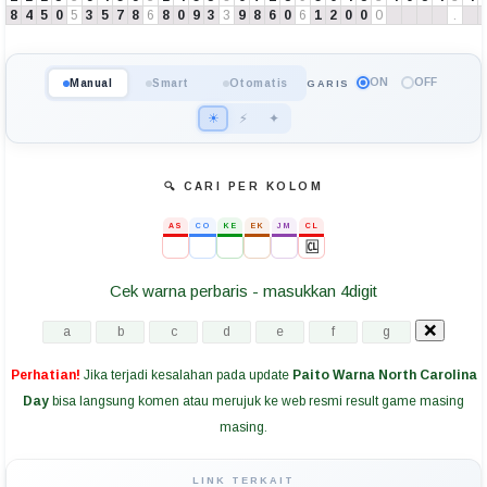
8
4
5
0
5
3
5
7
8
6
8
0
9
3
3
9
8
6
0
6
1
2
0
0
0
.
ON
OFF
Manual
Smart
Otomatis
GARIS
☀
⚡
✦
🔍 CARI PER KOLOM
AS
CO
KE
EK
JM
CL
🆑
Cek warna perbaris - masukkan 4digit
Perhatian!
Jika terjadi kesalahan pada update
Paito Warna North Carolina
Day
bisa langsung komen atau merujuk ke web resmi result game masing
masing.
LINK TERKAIT