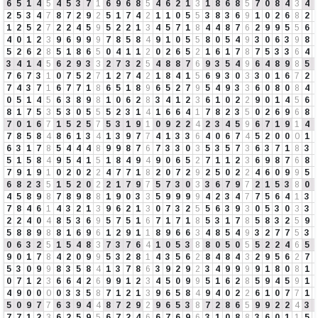
6
5
1
4
5
4
5
3
7
1
6
9
6
8
5
4
6
2
1
3
1
8
6
8
5
7
0
8
4
3
4
2
5
3
4
7
8
7
2
9
2
5
1
7
4
2
1
1
0
5
5
3
8
3
6
9
1
0
2
6
8
2
1
2
5
2
7
2
2
4
5
9
5
2
2
1
3
4
5
7
1
8
4
4
8
7
6
2
9
9
5
5
6
4
0
1
2
3
9
6
9
9
9
7
8
5
8
4
9
1
0
5
5
8
0
5
4
9
3
0
6
3
9
8
5
2
6
2
8
5
1
8
6
5
0
4
1
1
2
0
2
6
5
2
1
6
1
7
8
7
5
3
3
6
4
3
4
1
4
5
6
2
9
3
3
2
7
3
2
5
4
8
8
7
6
9
3
5
4
9
6
4
8
9
8
5
7
6
7
3
1
0
7
5
2
7
1
2
7
4
2
1
8
4
1
5
6
9
3
0
3
3
0
1
6
7
2
7
4
3
7
1
6
7
7
1
8
6
5
1
8
9
6
5
2
7
9
5
4
9
3
3
6
0
8
0
8
4
0
5
1
4
5
6
3
8
9
8
1
0
6
2
8
3
4
1
2
3
6
1
0
2
2
9
0
1
4
5
6
8
1
7
5
3
5
3
0
5
5
5
2
3
1
4
1
6
6
4
1
7
8
2
3
5
0
2
6
9
6
8
7
0
1
6
7
1
5
2
5
7
5
3
1
9
1
0
9
2
2
4
2
3
4
5
9
6
7
1
9
1
4
7
8
5
8
4
8
6
1
3
4
1
3
9
7
7
4
1
3
3
6
4
0
6
7
4
5
2
0
0
0
1
6
3
1
7
8
5
4
4
4
8
9
9
8
7
6
7
3
3
0
3
5
3
5
7
3
6
3
7
1
8
3
5
1
5
8
4
9
5
4
1
5
1
8
4
9
4
9
0
6
5
2
7
1
1
2
3
6
9
8
7
6
8
7
9
1
9
1
0
2
0
2
2
4
7
7
1
8
2
0
7
2
9
2
5
0
2
2
4
6
0
9
9
5
6
8
2
3
5
1
5
2
0
2
2
1
7
9
7
5
7
3
0
3
3
6
7
9
7
2
1
5
3
8
0
4
5
8
9
8
7
8
9
8
8
1
9
0
3
3
5
9
9
9
9
4
2
3
4
7
7
5
6
4
1
3
7
8
4
6
1
4
3
2
1
3
9
6
2
1
3
0
7
3
2
5
5
6
3
9
3
0
5
3
0
3
3
2
2
4
0
4
8
5
3
6
9
5
7
5
1
6
7
1
7
1
8
5
3
1
7
8
5
8
3
2
5
9
5
8
8
9
8
8
1
6
9
6
1
2
9
1
1
8
9
6
6
3
4
8
5
4
9
3
2
7
7
5
3
0
6
3
2
5
1
5
4
8
3
7
3
7
6
4
1
0
5
3
8
8
0
5
0
5
5
2
2
4
6
5
9
0
1
7
8
4
2
0
9
9
5
3
2
8
1
4
3
5
6
2
8
4
8
4
3
2
9
5
6
2
7
5
3
0
9
9
8
3
5
8
4
1
3
7
8
6
3
9
2
9
2
3
4
9
9
9
9
1
8
0
8
1
0
7
1
2
3
6
6
4
2
6
9
9
1
2
3
4
5
0
9
9
5
1
6
2
8
5
9
4
5
9
1
4
9
0
0
0
0
3
3
5
8
7
1
2
1
3
9
6
5
8
4
9
4
0
2
2
6
1
0
7
7
1
5
0
9
7
7
6
3
9
4
4
8
7
2
9
2
9
6
5
3
8
7
2
8
6
5
9
9
2
2
4
3
7
7
1
2
3
6
2
5
9
5
6
7
2
4
6
6
7
6
9
6
3
1
0
8
8
3
6
0
1
1
5