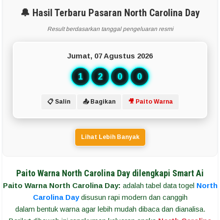
🔔 Hasil Terbaru Pasaran North Carolina Day
Result berdasarkan tanggal pengeluaran resmi
Jumat, 07 Agustus 2026
1
2
0
0
📋 Salin
📤 Bagikan
🎥 Paito Warna
Lihat Lebih Banyak
Paito Warna North Carolina Day dilengkapi Smart Ai
Paito Warna North Carolina Day:
adalah tabel data togel
North
Carolina Day
disusun rapi modern dan canggih
dalam bentuk warna agar lebih mudah dibaca dan dianalisa.