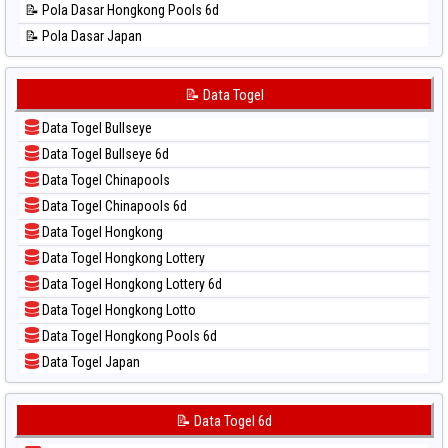
📝 Pola Dasar Hongkong Pools 6d
📊 Statistik Sydney
📝 Pola Dasar Japan
📊 Statistik Sydney Lottery
📝 Pola Dasar Japan 6d
📊 Statistik Sydney Lottery 6d
📝 Pola Dasar Korea
📝 Data Togel
📊 Statistik Sydney Lotto
📝 Pola Dasar Kuda Lari
📊 Statistik Sydney Pools 6d
Data Togel Bullseye
📝 Pola Dasar Magnum Cambodia
📊 Statistik Taipei
Data Togel Bullseye 6d
📝 Pola Dasar Nagoya
📊 Statistik Taiwan
Data Togel Chinapools
📝 Pola Dasar North Carolina Day
Data Togel Chinapools 6d
📝 Pola Dasar Pcso
Data Togel Hongkong
📝 Pola Dasar Sao Paulo
Data Togel Hongkong Lottery
📝 Pola Dasar Singapore
Data Togel Hongkong Lottery 6d
📝 Pola Dasar Sydney
Data Togel Hongkong Lotto
📝 Pola Dasar Sydney Lottery
Data Togel Hongkong Pools 6d
📝 Pola Dasar Sydney Lottery 6d
Data Togel Japan
📝 Pola Dasar Sydney Lotto
Data Togel Japan 6d
📝 Pola Dasar Sydney Pools 6d
Data Togel Korea
📝 Data Togel 6d
📝 Pola Dasar Taipei
Data Togel Kuda Lari