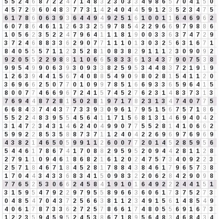
5
5
2
4
6
8
7
2
2
4
7
1
4
8
3
2
3
0
3
3
4
9
8
6
5
7
0
4
1
5
0
4
5
7
2
9
6
0
4
8
3
7
7
3
1
4
2
4
0
4
4
5
9
1
2
3
5
2
3
4
7
5
6
1
7
8
6
0
6
3
9
3
6
4
4
9
4
9
2
5
1
6
1
0
0
1
1
6
4
6
9
6
2
6
0
7
8
6
4
6
1
1
2
6
3
3
2
5
9
7
8
5
4
2
2
9
6
6
9
7
9
8
8
6
1
0
5
6
2
3
5
2
2
4
7
9
6
4
1
1
1
8
1
9
0
0
3
3
6
3
7
4
7
2
9
3
7
2
4
6
8
8
3
3
6
2
9
0
7
7
1
1
1
0
1
3
0
3
2
5
6
3
1
6
7
1
8
4
0
5
5
5
7
1
1
2
3
5
2
8
1
0
8
3
8
2
9
1
1
1
2
3
0
9
0
9
2
9
2
0
5
5
2
2
9
8
8
1
1
0
6
6
5
8
3
3
6
1
3
4
3
7
9
0
7
5
3
8
9
9
5
4
9
9
0
6
3
9
3
0
9
3
3
8
2
5
9
5
3
4
4
8
3
7
2
1
9
1
9
1
2
6
3
9
4
4
1
5
6
7
4
0
8
8
5
4
9
0
9
8
0
2
8
1
5
4
1
1
2
0
3
6
9
6
6
2
5
0
7
7
0
1
0
9
9
7
8
5
1
6
6
9
3
3
6
5
9
6
4
1
5
8
0
0
7
7
4
6
6
9
6
7
2
4
1
5
7
4
5
2
7
6
2
3
1
4
8
3
7
3
1
3
7
6
9
4
4
8
7
2
8
1
5
0
2
8
1
9
7
1
7
8
2
3
1
3
4
7
4
0
7
7
5
6
6
8
4
3
7
4
4
3
7
7
3
3
9
3
0
9
6
1
7
9
5
1
5
6
7
5
7
1
8
6
5
5
2
2
4
8
3
9
5
5
4
5
6
4
1
1
7
1
5
6
8
1
3
1
4
6
9
4
0
4
2
3
1
4
7
2
3
4
3
1
4
6
2
4
0
4
9
9
0
7
7
5
5
2
8
1
4
1
0
6
6
2
5
9
9
2
2
8
5
3
5
8
8
7
3
7
1
1
2
4
0
4
2
2
6
9
6
9
7
6
9
6
9
4
3
8
2
1
4
6
5
0
5
9
9
1
1
2
6
0
0
7
7
2
0
1
4
5
2
8
5
9
5
6
5
4
4
6
1
7
8
6
7
4
1
7
0
8
8
2
9
5
9
5
2
0
9
4
4
2
8
1
1
2
8
2
7
9
1
1
0
9
4
6
1
8
6
8
2
1
6
1
2
0
2
4
7
5
7
3
4
0
9
2
2
3
2
5
7
1
8
4
6
7
1
8
4
5
2
8
1
7
8
8
4
3
8
4
6
1
7
9
6
5
7
3
8
1
7
0
4
4
3
4
3
3
6
8
3
4
1
5
0
9
8
3
2
2
0
6
2
8
4
2
9
0
9
8
7
7
6
5
2
5
3
0
6
6
2
4
5
8
4
1
9
1
0
1
6
4
9
2
2
2
4
4
1
5
1
3
1
5
9
5
4
7
9
2
2
9
7
9
5
5
8
9
6
6
3
6
0
6
1
7
3
7
5
2
7
3
0
4
8
5
4
7
0
4
3
7
2
5
6
6
3
8
1
1
2
3
4
9
1
5
6
1
4
8
5
4
9
4
0
6
1
7
8
7
3
3
6
2
7
2
5
7
8
6
6
1
7
4
8
0
5
5
6
9
1
6
7
3
1
2
2
3
5
9
4
5
9
5
2
4
5
3
8
6
7
1
8
9
5
6
4
8
3
4
6
8
4
3
4