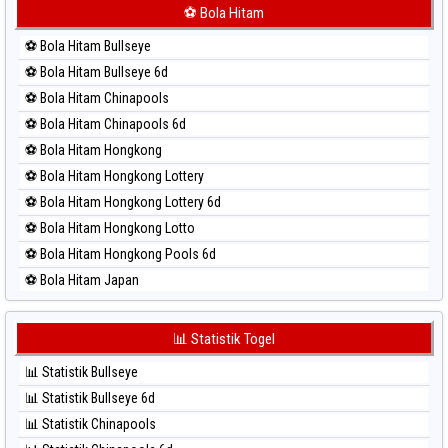
⚽ Bola Merah Korea
⚽ Bola Hitam
⚽ Bola Merah Kuda Lari
⚽ Bola Hitam Bullseye
⚽ Bola Merah Magnum Cambodia
⚽ Bola Hitam Bullseye 6d
⚽ Bola Merah Nagoya
⚽ Bola Hitam Chinapools
⚽ Bola Merah North Carolina Day
⚽ Bola Hitam Chinapools 6d
⚽ Bola Merah Pcso
⚽ Bola Hitam Hongkong
⚽ Bola Merah Sao Paulo
⚽ Bola Hitam Hongkong Lottery
⚽ Bola Merah Singapore
⚽ Bola Hitam Hongkong Lottery 6d
⚽ Bola Merah Sydney
⚽ Bola Hitam Hongkong Lotto
⚽ Bola Merah Sydney Lottery
⚽ Bola Hitam Hongkong Pools 6d
⚽ Bola Merah Sydney Lottery 6d
⚽ Bola Hitam Japan
⚽ Bola Merah Sydney Lotto
⚽ Bola Hitam Japan 6d
⚽ Bola Merah Sydney Pools 6d
⚽ Bola Hitam Korea
📊 Statistik Togel
⚽ Bola Merah Taipei
⚽ Bola Hitam Kuda Lari
⚽ Bola Merah Taiwan
📊 Statistik Bullseye
⚽ Bola Hitam Magnum Cambodia
📊 Statistik Bullseye 6d
⚽ Bola Hitam Nagoya
📊 Statistik Chinapools
⚽ Bola Hitam North Carolina Day