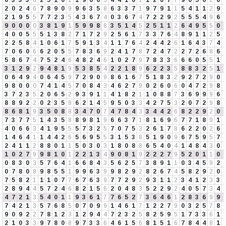
0
3
3
3
6
2
5
1
0
1
1
9
6
6
3
4
4
1
0
1
1
2
0
7
7
9
0
5
6
2
0
2
0
2
4
6
7
8
9
0
9
9
6
3
5
8
6
3
3
7
1
9
7
9
1
1
5
4
1
1
2
9
2
1
9
5
5
7
7
2
3
5
4
3
6
7
4
0
3
6
7
4
7
2
2
9
2
5
5
5
4
9
6
9
0
0
0
0
3
8
1
9
1
5
9
9
8
8
3
5
1
4
5
2
5
1
1
2
6
4
9
5
5
0
4
0
0
5
5
5
1
3
8
2
7
1
7
2
9
2
5
6
1
7
3
3
7
6
4
8
9
1
1
2
5
2
2
5
8
4
1
0
6
1
7
5
9
1
3
4
1
1
7
6
4
2
4
4
2
6
1
6
4
3
7
4
7
0
6
0
6
6
2
0
5
5
7
8
3
6
9
2
4
1
7
8
7
2
4
7
2
2
7
2
6
8
6
5
8
6
7
4
7
5
2
4
6
4
8
2
4
6
1
0
2
7
9
7
8
3
3
6
6
6
0
5
5
1
3
1
2
9
2
9
4
8
1
9
5
3
8
5
4
2
2
1
8
9
6
2
2
3
5
8
8
3
2
5
1
0
6
4
9
4
0
6
4
5
9
7
2
9
0
9
8
6
1
6
7
5
1
8
3
2
9
2
7
2
9
0
9
8
0
0
0
7
4
1
4
5
7
0
8
4
3
4
6
2
7
9
0
2
6
0
6
0
4
7
2
9
8
3
7
2
3
5
2
0
6
5
2
9
3
9
1
1
4
1
8
2
1
1
0
8
8
7
3
6
9
9
9
6
8
8
9
2
2
0
2
3
5
8
6
2
1
4
5
9
5
0
3
3
4
2
7
5
3
2
0
7
2
9
8
8
6
8
1
9
3
5
0
8
8
3
4
7
0
7
4
7
8
4
3
3
4
4
2
6
8
2
2
9
2
0
7
3
7
7
5
1
4
3
5
8
8
9
8
1
9
6
6
3
7
1
8
1
6
9
6
7
7
1
8
9
1
4
0
6
6
3
4
1
9
5
5
5
7
3
2
5
7
0
7
5
3
2
6
1
7
8
6
2
2
0
2
6
1
4
6
4
1
1
4
4
2
6
5
6
9
5
5
3
1
5
3
8
5
1
9
0
9
6
7
5
9
5
7
2
4
1
1
2
8
8
0
1
1
5
0
3
0
3
1
8
0
8
8
6
5
4
0
4
1
4
8
4
3
0
1
0
2
7
9
9
8
1
0
1
2
2
1
3
4
9
0
8
1
9
2
2
2
7
9
5
2
0
1
1
0
0
8
3
0
3
5
7
6
4
1
6
6
8
4
3
5
6
2
5
7
3
8
9
1
1
0
3
4
5
9
2
0
7
8
0
8
9
8
5
5
1
9
9
6
3
9
9
8
2
9
2
8
2
6
7
4
5
8
2
9
2
0
7
5
8
2
1
1
1
0
7
7
6
7
6
3
9
7
7
2
9
2
9
3
1
1
2
3
4
1
2
3
3
2
8
9
4
4
5
7
2
4
6
8
2
1
5
6
2
0
4
8
3
5
2
2
9
2
4
0
5
7
3
4
4
7
2
1
3
5
4
0
1
1
9
3
6
1
7
7
6
5
2
7
3
6
4
6
1
2
8
3
6
9
9
7
4
2
1
3
5
7
6
8
5
0
7
0
9
9
1
4
6
1
7
1
2
2
7
9
0
3
2
5
7
8
9
0
9
2
2
7
8
1
2
3
1
2
9
4
4
7
2
3
2
5
8
2
5
9
5
1
7
3
3
6
1
2
1
0
3
3
9
7
8
0
8
9
7
3
3
6
4
6
1
5
6
8
1
5
1
6
7
8
4
4
8
1