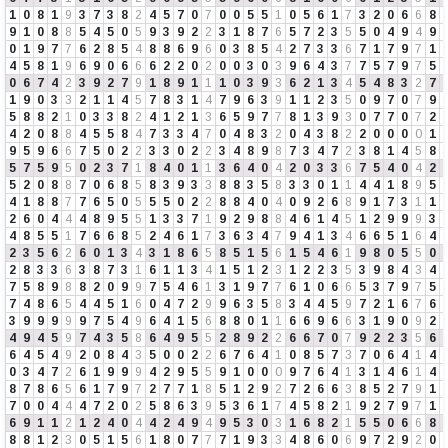
1
0
8
1
9
3
7
3
8
2
4
5
7
0
7
0
0
5
5
1
0
5
6
1
7
3
2
0
6
6
8
9
1
0
8
8
5
4
5
0
5
9
3
9
2
2
3
1
8
7
6
5
7
2
3
5
5
0
4
9
4
9
0
1
9
7
7
6
2
8
5
4
8
8
6
9
6
0
3
8
5
4
2
7
3
3
6
7
1
7
9
7
1
4
5
8
1
9
6
9
0
6
6
6
2
2
0
2
0
0
3
0
3
9
6
4
3
7
7
5
7
9
7
5
0
6
7
4
2
3
9
2
7
9
1
8
9
1
1
1
0
3
9
3
6
2
1
3
4
5
4
8
3
2
7
1
9
0
3
3
2
1
1
4
5
7
8
3
1
4
7
9
6
3
9
1
1
2
3
5
0
9
7
0
7
9
5
8
8
2
1
0
3
3
8
2
4
1
2
1
3
6
5
9
7
7
8
1
3
9
3
0
7
7
0
7
2
4
2
0
8
8
4
5
5
8
4
7
3
3
4
7
0
4
8
3
2
0
4
3
8
2
2
0
0
0
0
1
9
5
9
6
6
7
5
0
2
2
3
3
0
2
2
3
4
8
9
8
7
3
4
7
2
3
8
1
4
5
8
5
7
5
9
5
0
2
3
7
1
8
4
0
1
1
3
6
4
0
4
2
0
3
3
6
7
5
4
0
4
2
5
2
0
8
8
7
0
6
8
5
8
3
9
3
3
8
8
3
5
8
3
3
0
1
1
4
4
1
8
9
5
4
1
8
8
7
7
6
5
0
5
5
5
0
2
2
8
8
4
0
4
0
9
2
6
8
9
1
7
3
1
1
2
6
0
4
4
4
8
9
5
5
1
3
3
7
1
9
2
9
8
8
4
6
1
4
5
1
2
9
9
9
3
4
8
5
5
1
7
6
6
8
5
2
4
6
1
7
3
6
3
4
7
9
4
1
3
4
6
6
5
1
6
4
2
3
5
6
2
6
0
1
3
4
3
1
8
6
5
8
5
1
5
6
1
5
4
6
1
9
8
0
5
5
0
2
8
3
3
6
3
8
7
3
1
6
1
1
3
4
1
5
1
2
3
1
2
2
3
5
3
9
8
4
3
4
7
5
8
9
8
8
2
0
9
9
7
5
4
6
1
3
1
9
7
7
6
1
0
6
6
5
3
7
9
7
5
7
4
8
6
5
4
4
5
1
6
0
4
7
2
9
9
6
3
5
8
3
4
4
5
9
7
2
1
6
7
6
3
9
9
9
9
9
7
5
4
9
6
4
1
5
6
8
8
0
1
1
6
6
9
6
6
3
1
9
0
9
2
4
9
4
5
9
7
4
3
5
8
6
4
9
5
5
2
8
9
2
2
6
6
7
0
7
9
2
2
3
5
6
6
4
5
4
9
2
0
8
4
3
5
0
0
2
2
6
7
6
4
1
0
8
5
7
3
7
0
6
4
1
4
0
3
4
7
2
6
1
9
9
9
4
2
9
5
5
9
1
0
0
0
9
7
6
4
1
3
1
4
6
1
4
8
7
8
6
5
6
1
7
9
7
2
7
7
1
8
5
1
2
9
2
7
2
6
6
3
8
5
2
7
9
1
7
0
0
4
4
4
7
2
0
2
5
8
6
3
9
5
3
6
1
7
4
5
8
2
1
9
2
7
9
7
1
6
9
1
1
2
1
2
4
0
4
4
2
4
9
4
9
5
3
0
3
1
6
8
2
1
5
5
0
6
6
8
8
8
1
2
3
0
5
1
5
6
1
8
0
7
7
7
1
9
3
3
4
8
6
0
6
9
7
2
9
2
0