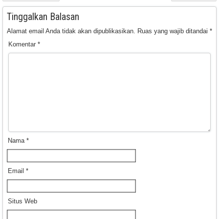
Tinggalkan Balasan
Alamat email Anda tidak akan dipublikasikan.
Ruas yang wajib ditandai
*
Komentar
*
Nama
*
Email
*
Situs Web