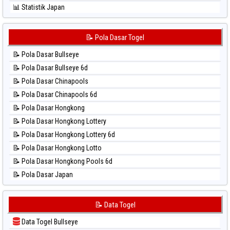
📊 Statistik Japan
⚽ Bola Hitam Sydney Lotto
📊 Statistik Japan 6d
⚽ Bola Hitam Sydney Pools 6d
📊 Statistik Korea
📝 Pola Dasar Togel
⚽ Bola Hitam Taipei
📊 Statistik Kuda Lari
⚽ Bola Hitam Taiwan
📝 Pola Dasar Bullseye
📊 Statistik Magnum Cambodia
📝 Pola Dasar Bullseye 6d
📊 Statistik Nagoya
📝 Pola Dasar Chinapools
📊 Statistik New York Midday
📝 Pola Dasar Chinapools 6d
📊 Statistik North Carolina Day
📝 Pola Dasar Hongkong
📊 Statistik Pcso
📝 Pola Dasar Hongkong Lottery
📊 Statistik Pennsylvania Day
📝 Pola Dasar Hongkong Lottery 6d
📊 Statistik Sao Paulo
📝 Pola Dasar Hongkong Lotto
📊 Statistik Singapore
📝 Pola Dasar Hongkong Pools 6d
📊 Statistik Sydney
📝 Pola Dasar Japan
📊 Statistik Sydney Lottery
📝 Pola Dasar Japan 6d
📊 Statistik Sydney Lottery 6d
📝 Pola Dasar Korea
📝 Data Togel
📊 Statistik Sydney Lotto
📝 Pola Dasar Kuda Lari
📊 Statistik Sydney Pools 6d
Data Togel Bullseye
📝 Pola Dasar Magnum Cambodia