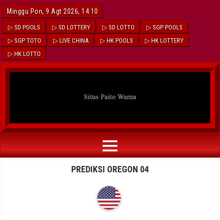
Minggu Pon, 9 Agt 2026, 14:10
▷ SD POOLS
▷ SD LOTTERY
▷ SD LOTTO
▷ SGP POOLS
▷ SGP TOTO
▷ LIVE CHINA
▷ HK POOLS
▷ HK LOTTERY
▷ HK LOTTO
PREDIKSI OREGON 04