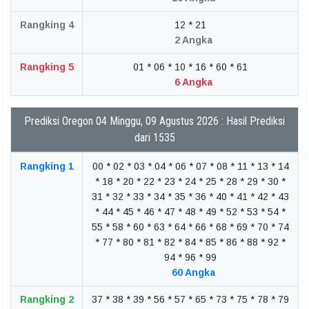
Rangking 4
12 * 21
2 Angka
Rangking 5
01 * 06 * 10 * 16 * 60 * 61
6 Angka
Prediksi Oregon 04 Minggu, 09 Agustus 2026 : Hasil Prediksi
dari 1535
Rangking 1
00 * 02 * 03 * 04 * 06 * 07 * 08 * 11 * 13 * 14
* 18 * 20 * 22 * 23 * 24 * 25 * 28 * 29 * 30 *
31 * 32 * 33 * 34 * 35 * 36 * 40 * 41 * 42 * 43
* 44 * 45 * 46 * 47 * 48 * 49 * 52 * 53 * 54 *
55 * 58 * 60 * 63 * 64 * 66 * 68 * 69 * 70 * 74
* 77 * 80 * 81 * 82 * 84 * 85 * 86 * 88 * 92 *
94 * 96 * 99
60 Angka
Rangking 2
37 * 38 * 39 * 56 * 57 * 65 * 73 * 75 * 78 * 79