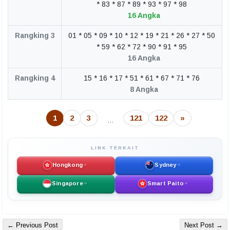
* 83 * 87 * 89 * 93 * 97 * 98
16 Angka
Rangking 3
01 * 05 * 09 * 10 * 12 * 19 * 21 * 26 * 27 * 50
* 59 * 62 * 72 * 90 * 91 * 95
16 Angka
Rangking 4
15 * 16 * 17 * 51 * 61 * 67 * 71 * 76
8 Angka
1
2
3
121
122
»
...
LINK TERKAIT
Hongkong
Sydney
Singapore
Smart Paito
← Previous Post
Next Post →