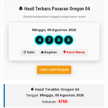
🔔 Hasil Terbaru Pasaran Oregon 04
Result berdasarkan tanggal pengeluaran resmi
Minggu, 09 Agustus 2026
4
7
6
6
📋 Salin
📤 Bagikan
🎥 Paito Warna
Lihat Lebih Banyak
🔔 Hasil Terakhir Oregon 04
Tanggal:
Minggu, 09 Agustus 2026
4766
Keluaran: