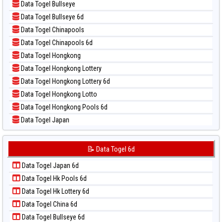
📊 Statistik Sydney Pools 6d
Data Togel Bullseye
📝 Pola Dasar Magnum Cambodia
📊 Statistik Taipei
Data Togel Bullseye 6d
📝 Pola Dasar Nagoya
📊 Statistik Taiwan
Data Togel Chinapools
📝 Pola Dasar North Carolina Day
Data Togel Chinapools 6d
📝 Pola Dasar Pcso
Data Togel Hongkong
📝 Pola Dasar Sao Paulo
Data Togel Hongkong Lottery
📝 Pola Dasar Singapore
Data Togel Hongkong Lottery 6d
📝 Pola Dasar Sydney
Data Togel Hongkong Lotto
📝 Pola Dasar Sydney Lottery
Data Togel Hongkong Pools 6d
📝 Pola Dasar Sydney Lottery 6d
Data Togel Japan
📝 Pola Dasar Sydney Lotto
Data Togel Japan 6d
📝 Pola Dasar Sydney Pools 6d
Data Togel Korea
📝 Data Togel 6d
📝 Pola Dasar Taipei
Data Togel Kuda Lari
📝 Pola Dasar Taiwan
Data Togel Japan 6d
Data Togel Magnum Cambodia
Data Togel Hk Pools 6d
Data Togel Nagoya
Data Togel Hk Lottery 6d
Data Togel North Carolina Day
Data Togel China 6d
Data Togel Pcso
Data Togel Bullseye 6d