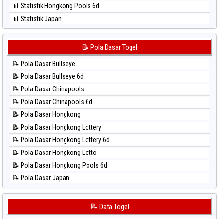
📊 Statistik Hongkong Pools 6d
⚽ Bola Hitam Sydney Lottery 6d
📊 Statistik Japan
⚽ Bola Hitam Sydney Lotto
📊 Statistik Japan 6d
⚽ Bola Hitam Sydney Pools 6d
📊 Statistik Korea
📝 Pola Dasar Togel
⚽ Bola Hitam Taipei
📊 Statistik Kuda Lari
⚽ Bola Hitam Taiwan
📝 Pola Dasar Bullseye
📊 Statistik Magnum Cambodia
📝 Pola Dasar Bullseye 6d
📊 Statistik Nagoya
📝 Pola Dasar Chinapools
📊 Statistik New York Midday
📝 Pola Dasar Chinapools 6d
📊 Statistik North Carolina Day
📝 Pola Dasar Hongkong
📊 Statistik Pcso
📝 Pola Dasar Hongkong Lottery
📊 Statistik Pennsylvania Day
📝 Pola Dasar Hongkong Lottery 6d
📊 Statistik Sao Paulo
📝 Pola Dasar Hongkong Lotto
📊 Statistik Singapore
📝 Pola Dasar Hongkong Pools 6d
📊 Statistik Sydney
📝 Pola Dasar Japan
📊 Statistik Sydney Lottery
📝 Pola Dasar Japan 6d
📊 Statistik Sydney Lottery 6d
📝 Pola Dasar Korea
📝 Data Togel
📊 Statistik Sydney Lotto
📝 Pola Dasar Kuda Lari