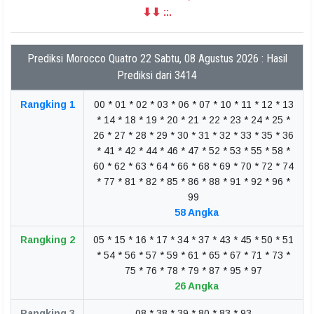
⬇⬇ ::.
Prediksi Morocco Quatro 22 Sabtu, 08 Agustus 2026 : Hasil
Prediksi dari 3414
Rangking 1
00 * 01 * 02 * 03 * 06 * 07 * 10 * 11 * 12 * 13
* 14 * 18 * 19 * 20 * 21 * 22 * 23 * 24 * 25 *
26 * 27 * 28 * 29 * 30 * 31 * 32 * 33 * 35 * 36
* 41 * 42 * 44 * 46 * 47 * 52 * 53 * 55 * 58 *
60 * 62 * 63 * 64 * 66 * 68 * 69 * 70 * 72 * 74
* 77 * 81 * 82 * 85 * 86 * 88 * 91 * 92 * 96 *
99
58 Angka
Rangking 2
05 * 15 * 16 * 17 * 34 * 37 * 43 * 45 * 50 * 51
* 54 * 56 * 57 * 59 * 61 * 65 * 67 * 71 * 73 *
75 * 76 * 78 * 79 * 87 * 95 * 97
26 Angka
Rangking 3
08 * 38 * 39 * 80 * 83 * 93