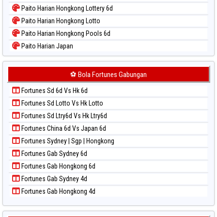
Paito Warna Pennsylvania Day
Paito Harian Hongkong Lottery 6d
Paito Warna Sao Paulo
Paito Harian Hongkong Lotto
Paito Warna Singapore
Paito Harian Hongkong Pools 6d
Paito Warna Sydney
Paito Harian Japan
Paito Warna Sydney Lottery
Paito Harian Japan 6d
Paito Warna Sydney Lottery 6d
Paito Harian Korea
⚽ Bola Fortunes Gabungan
Paito Warna Sydney Lotto
Paito Harian Kuda Lari
Paito Warna Sydney Pools 6d
Fortunes Sd 6d Vs Hk 6d
Paito Harian Magnum Cambodia
Paito Warna Taipei
Fortunes Sd Lotto Vs Hk Lotto
Paito Harian Nagoya
Paito Warna Taiwan
Fortunes Sd Ltry6d Vs Hk Ltry6d
Paito Harian New York Midday
Fortunes China 6d Vs Japan 6d
Paito Harian North Carolina Day
Fortunes Sydney | Sgp | Hongkong
Paito Harian Pcso
Fortunes Gab Sydney 6d
Paito Harian Pennsylvania Day
Fortunes Gab Hongkong 6d
Paito Harian Sao Paulo
Fortunes Gab Sydney 4d
Paito Harian Singapore
Fortunes Gab Hongkong 4d
Paito Harian Sydney
Paito Harian Sydney Lottery