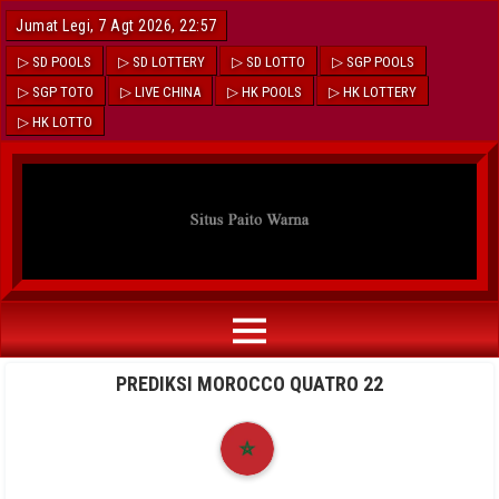
Jumat Legi, 7 Agt 2026, 22:57
▷ SD POOLS
▷ SD LOTTERY
▷ SD LOTTO
▷ SGP POOLS
▷ SGP TOTO
▷ LIVE CHINA
▷ HK POOLS
▷ HK LOTTERY
▷ HK LOTTO
PREDIKSI MOROCCO QUATRO 22