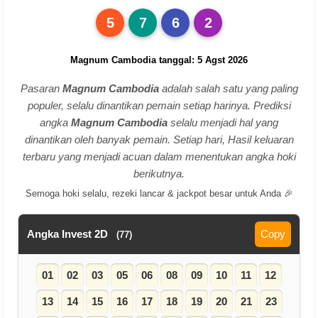
5
7
6
2
Magnum Cambodia tanggal: 5 Agst 2026
Pasaran
Magnum Cambodia
adalah salah satu yang paling
populer, selalu dinantikan pemain setiap harinya. Prediksi
angka
Magnum Cambodia
selalu menjadi hal yang
dinantikan oleh banyak pemain. Setiap hari, Hasil keluaran
terbaru yang menjadi acuan dalam menentukan angka hoki
berikutnya.
Semoga hoki selalu, rezeki lancar & jackpot besar untuk Anda 🎉
Angka Invest 2D
Copy
(77)
01
02
03
05
06
08
09
10
11
12
13
14
15
16
17
18
19
20
21
23