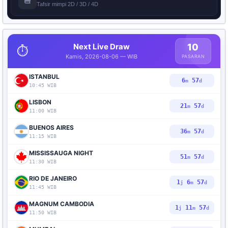
Tafsir mimpi 2D / 3D / 4D
Next Live Draw
10
⏱️
Kamis, 2026-08-06 — WIB
PASARAN
ISTANBUL
6
56
m
d
10:45 WIB
LISBON
21
56
m
d
11:00 WIB
BUENOS AIRES
36
56
m
d
11:15 WIB
MISSISSAUGA NIGHT
51
56
m
d
11:30 WIB
RIO DE JANEIRO
1
6
56
j
m
d
11:45 WIB
MAGNUM CAMBODIA
1
11
56
j
m
d
11:50 WIB