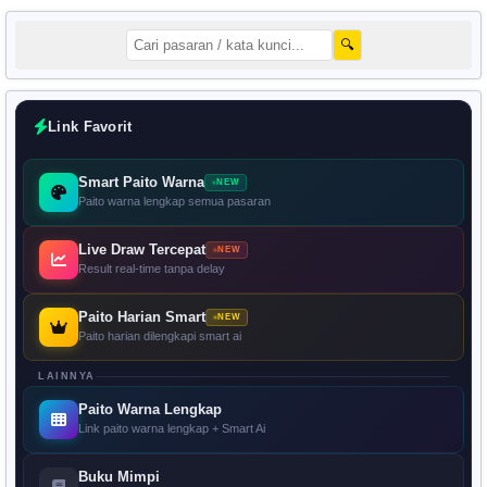
🔍
Link Favorit
Smart Paito Warna
NEW
Paito warna lengkap semua pasaran
Live Draw Tercepat
NEW
Result real-time tanpa delay
Paito Harian Smart
NEW
Paito harian dilengkapi smart ai
LAINNYA
Paito Warna Lengkap
Link paito warna lengkap + Smart Ai
Buku Mimpi