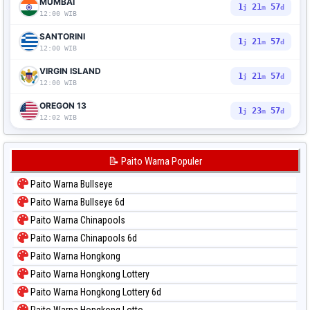
MUMBAI
1
21
56
j
m
d
12:00 WIB
SANTORINI
1
21
56
j
m
d
12:00 WIB
VIRGIN ISLAND
1
21
56
j
m
d
12:00 WIB
OREGON 13
1
23
56
j
m
d
12:02 WIB
📝 Paito Warna Populer
Paito Warna Bullseye
Paito Warna Bullseye 6d
Paito Warna Chinapools
Paito Warna Chinapools 6d
Paito Warna Hongkong
Paito Warna Hongkong Lottery
Paito Warna Hongkong Lottery 6d
Paito Warna Hongkong Lotto