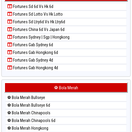
Paito Harian Kuda Lari
Paito Warna Sydney Pools 6d
Fortunes Sd 6d Vs Hk 6d
Paito Harian Magnum Cambodia
Paito Warna Taipei
Fortunes Sd Lotto Vs Hk Lotto
Paito Harian Nagoya
Paito Warna Taiwan
Fortunes Sd Ltry6d Vs Hk Ltry6d
Paito Harian New York Midday
Fortunes China 6d Vs Japan 6d
Paito Harian North Carolina Day
Fortunes Sydney | Sgp | Hongkong
Paito Harian Pcso
Fortunes Gab Sydney 6d
Paito Harian Pennsylvania Day
Fortunes Gab Hongkong 6d
Paito Harian Sao Paulo
Fortunes Gab Sydney 4d
Paito Harian Singapore
Fortunes Gab Hongkong 4d
Paito Harian Sydney
Paito Harian Sydney Lottery
Paito Harian Sydney Lottery 6d
⚽ Bola Merah
Paito Harian Sydney Lotto
⚽ Bola Merah Bullseye
Paito Harian Sydney Pools 6d
⚽ Bola Merah Bullseye 6d
Paito Harian Taipei
⚽ Bola Merah Chinapools
Paito Harian Taiwan
⚽ Bola Merah Chinapools 6d
⚽ Bola Merah Hongkong