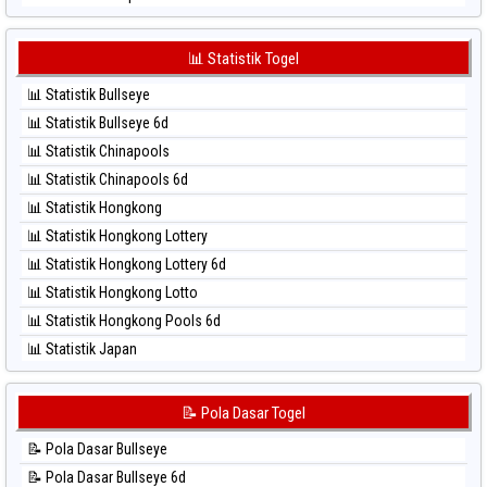
⚽ Bola Merah Sydney Lotto
⚽ Bola Hitam Japan 6d
⚽ Bola Merah Sydney Pools 6d
⚽ Bola Hitam Korea
📊 Statistik Togel
⚽ Bola Merah Taipei
⚽ Bola Hitam Kuda Lari
⚽ Bola Merah Taiwan
📊 Statistik Bullseye
⚽ Bola Hitam Magnum Cambodia
📊 Statistik Bullseye 6d
⚽ Bola Hitam Nagoya
📊 Statistik Chinapools
⚽ Bola Hitam North Carolina Day
📊 Statistik Chinapools 6d
⚽ Bola Hitam Pcso
📊 Statistik Hongkong
⚽ Bola Hitam Sao Paulo
📊 Statistik Hongkong Lottery
⚽ Bola Hitam Singapore
📊 Statistik Hongkong Lottery 6d
⚽ Bola Hitam Sydney
📊 Statistik Hongkong Lotto
⚽ Bola Hitam Sydney Lottery
📊 Statistik Hongkong Pools 6d
⚽ Bola Hitam Sydney Lottery 6d
📊 Statistik Japan
⚽ Bola Hitam Sydney Lotto
📊 Statistik Japan 6d
⚽ Bola Hitam Sydney Pools 6d
📊 Statistik Korea
📝 Pola Dasar Togel
⚽ Bola Hitam Taipei
📊 Statistik Kuda Lari
⚽ Bola Hitam Taiwan
📝 Pola Dasar Bullseye
📊 Statistik Magnum Cambodia
📝 Pola Dasar Bullseye 6d