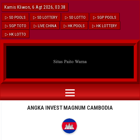
Kamis Kliwon, 6 Agt 2026, 03:38
▷ SD POOLS
▷ SD LOTTERY
▷ SD LOTTO
▷ SGP POOLS
▷ SGP TOTO
▷ LIVE CHINA
▷ HK POOLS
▷ HK LOTTERY
▷ HK LOTTO
ANGKA INVEST MAGNUM CAMBODIA