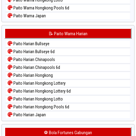
Paito Warna Hongkong Pools 6d
Paito Warna Japan
Paito Warna Japan 6d
Paito Warna Korea
📝 Paito Warna Harian
Paito Warna Kuda Lari
Paito Harian Bullseye
Paito Warna Magnum Cambodia
Paito Harian Bullseye 6d
Paito Warna Nagoya
Paito Harian Chinapools
Paito Warna New York Midday
Paito Harian Chinapools 6d
Paito Warna North Carolina Day
Paito Harian Hongkong
Paito Warna Pcso
Paito Harian Hongkong Lottery
Paito Warna Pennsylvania Day
Paito Harian Hongkong Lottery 6d
Paito Warna Sao Paulo
Paito Harian Hongkong Lotto
Paito Warna Singapore
Paito Harian Hongkong Pools 6d
Paito Warna Sydney
Paito Harian Japan
Paito Warna Sydney Lottery
Paito Harian Japan 6d
Paito Warna Sydney Lottery 6d
Paito Harian Korea
⚽ Bola Fortunes Gabungan
Paito Warna Sydney Lotto