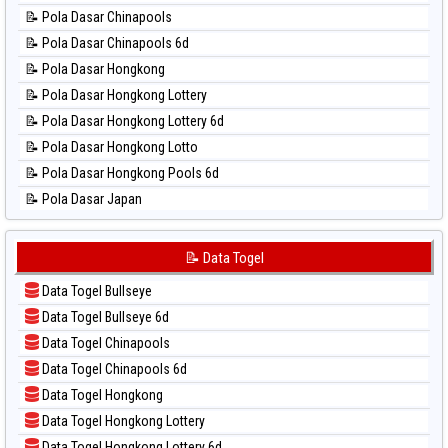
📊 Statistik Nagoya
📝 Pola Dasar Chinapools
📊 Statistik New York Midday
📝 Pola Dasar Chinapools 6d
📊 Statistik North Carolina Day
📝 Pola Dasar Hongkong
📊 Statistik Pcso
📝 Pola Dasar Hongkong Lottery
📊 Statistik Pennsylvania Day
📝 Pola Dasar Hongkong Lottery 6d
📊 Statistik Sao Paulo
📝 Pola Dasar Hongkong Lotto
📊 Statistik Singapore
📝 Pola Dasar Hongkong Pools 6d
📊 Statistik Sydney
📝 Pola Dasar Japan
📊 Statistik Sydney Lottery
📝 Pola Dasar Japan 6d
📊 Statistik Sydney Lottery 6d
📝 Pola Dasar Korea
📝 Data Togel
📊 Statistik Sydney Lotto
📝 Pola Dasar Kuda Lari
📊 Statistik Sydney Pools 6d
Data Togel Bullseye
📝 Pola Dasar Magnum Cambodia
📊 Statistik Taipei
Data Togel Bullseye 6d
📝 Pola Dasar Nagoya
📊 Statistik Taiwan
Data Togel Chinapools
📝 Pola Dasar North Carolina Day
Data Togel Chinapools 6d
📝 Pola Dasar Pcso
Data Togel Hongkong
📝 Pola Dasar Sao Paulo
Data Togel Hongkong Lottery
📝 Pola Dasar Singapore
Data Togel Hongkong Lottery 6d