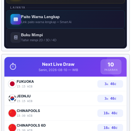
LAINNYA
Paito Warna Lengkap
Link paito warna lengkap + Smart Ai
Buku Mimpi
Tafsir mimpi 2D / 3D / 4D
Next Live Draw
10
⏱️
Senin, 2026-08-10 — WIB
PASARAN
FUKUOKA
3
40
m
d
15:15 WIB
JEONJU
3
40
m
d
15:15 WIB
CHINAPOOLS
18
40
m
d
15:30 WIB
CHINAPOOLS 6D
18
40
m
d
15:30 WIB