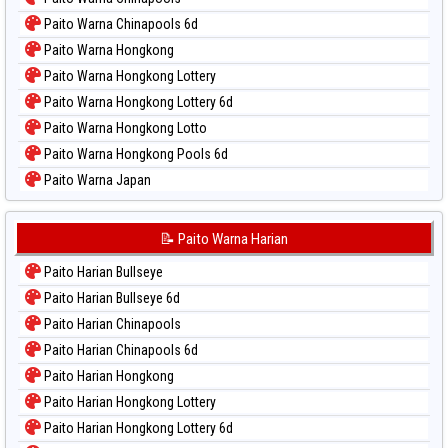
Paito Warna Chinapools 6d
Paito Warna Hongkong
Paito Warna Hongkong Lottery
Paito Warna Hongkong Lottery 6d
Paito Warna Hongkong Lotto
Paito Warna Hongkong Pools 6d
Paito Warna Japan
Paito Warna Japan 6d
Paito Warna Korea
📝 Paito Warna Harian
Paito Warna Kuda Lari
Paito Harian Bullseye
Paito Warna Magnum Cambodia
Paito Harian Bullseye 6d
Paito Warna Nagoya
Paito Harian Chinapools
Paito Warna New York Midday
Paito Harian Chinapools 6d
Paito Warna North Carolina Day
Paito Harian Hongkong
Paito Warna Pcso
Paito Harian Hongkong Lottery
Paito Warna Pennsylvania Day
Paito Harian Hongkong Lottery 6d
Paito Warna Sao Paulo