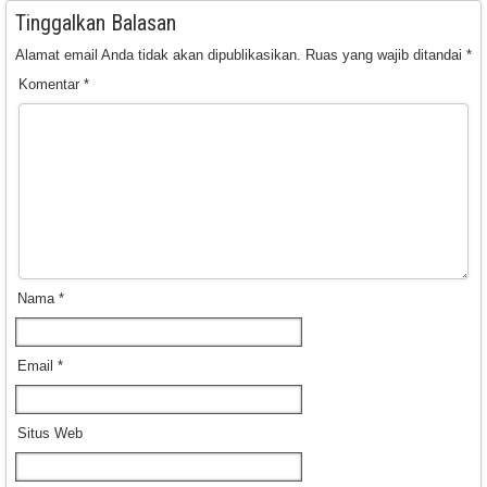
Tinggalkan Balasan
Alamat email Anda tidak akan dipublikasikan.
Ruas yang wajib ditandai
*
Komentar
*
Nama
*
Email
*
Situs Web