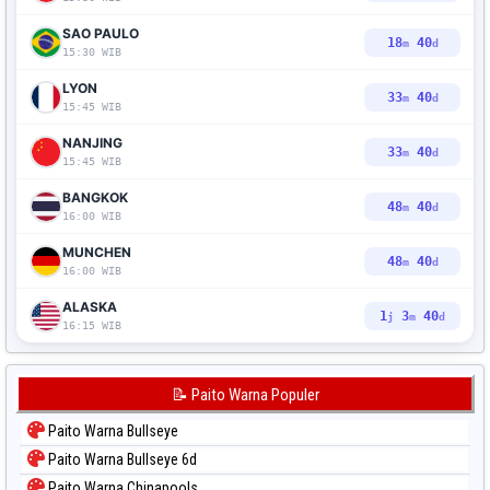
SAO PAULO
18
40
m
d
15:30 WIB
LYON
33
40
m
d
15:45 WIB
NANJING
33
40
m
d
15:45 WIB
BANGKOK
48
40
m
d
16:00 WIB
MUNCHEN
48
40
m
d
16:00 WIB
ALASKA
1
3
40
j
m
d
16:15 WIB
📝 Paito Warna Populer
Paito Warna Bullseye
Paito Warna Bullseye 6d
Paito Warna Chinapools