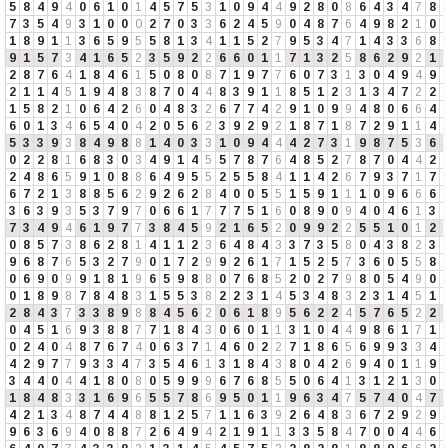
5
8
4
9
4
0
6
1
0
1
4
5
7
5
3
1
0
9
4
4
9
2
8
0
8
6
4
3
4
7
8
7
3
5
4
9
3
1
0
0
0
2
7
0
3
3
6
2
4
5
9
0
4
8
7
6
4
9
8
2
1
0
1
8
9
1
1
3
6
5
9
5
5
8
1
3
4
1
1
5
2
7
9
5
3
4
7
1
4
3
3
6
8
9
1
5
7
3
4
1
6
5
2
3
5
9
2
2
6
6
0
1
1
7
1
3
2
5
8
6
2
9
2
1
2
8
7
6
4
1
8
4
6
1
5
0
8
0
8
7
1
9
7
7
6
0
7
3
1
3
0
4
9
4
9
2
1
1
4
5
1
9
4
8
3
8
7
0
4
4
8
3
9
1
1
8
5
1
2
3
1
3
4
7
2
2
1
5
8
2
1
0
6
4
2
6
0
4
8
3
2
6
7
7
4
2
9
1
0
9
9
4
8
0
6
6
4
6
0
1
3
4
6
5
4
0
4
2
0
5
6
2
3
9
2
9
2
1
8
7
1
8
7
2
9
1
1
4
5
3
3
9
3
8
4
9
8
8
1
4
0
3
3
1
0
9
4
4
4
2
7
3
1
9
8
7
5
3
6
0
2
2
8
1
6
8
3
0
3
4
9
1
4
5
5
7
8
7
6
4
8
5
2
7
8
7
0
4
4
2
2
4
8
6
5
9
1
0
8
8
6
4
9
5
5
2
5
5
8
4
1
1
4
2
6
7
9
3
7
1
7
6
7
2
1
3
8
8
5
6
2
9
2
6
2
8
4
0
0
5
5
1
5
9
1
1
1
0
9
6
6
6
3
6
3
9
3
5
3
7
9
7
0
6
6
1
7
7
7
5
1
6
0
8
9
0
9
4
0
4
6
1
3
7
3
4
9
4
6
1
9
7
7
3
8
4
5
9
2
1
6
5
2
0
9
9
2
2
5
5
1
0
1
2
0
8
5
7
3
8
6
2
8
1
4
1
1
2
3
6
4
8
4
3
3
7
3
5
8
0
4
3
8
2
3
9
6
8
7
6
5
3
2
7
9
0
1
7
2
9
9
2
6
1
7
1
5
2
5
7
3
6
0
5
5
8
0
6
9
0
9
9
1
8
1
9
6
5
9
8
8
0
7
6
8
5
2
0
2
7
9
8
0
5
4
9
0
0
1
8
9
8
7
8
4
8
3
1
5
5
3
8
2
2
3
1
4
5
3
4
8
3
2
3
1
4
5
1
2
8
4
3
7
3
3
8
9
8
8
4
5
6
2
0
6
1
8
9
5
6
2
2
4
5
7
6
5
2
2
0
4
5
1
6
9
3
8
8
7
7
1
8
4
3
0
6
0
1
1
3
1
0
4
4
9
8
6
1
7
1
0
2
4
0
4
8
7
6
7
4
0
6
3
7
1
4
6
0
2
2
7
1
8
6
5
6
9
9
3
3
4
4
2
9
7
7
9
3
3
4
7
3
5
4
6
1
3
1
8
4
3
8
0
4
2
6
9
4
0
1
1
9
3
4
4
0
4
4
1
8
0
8
0
5
9
9
9
6
7
6
8
5
5
0
6
4
1
3
1
2
1
3
0
1
8
4
8
3
3
1
6
9
6
5
5
7
8
6
9
5
0
1
1
9
6
3
4
7
5
7
4
0
4
7
4
2
1
3
4
8
7
4
4
8
8
1
2
5
7
1
1
6
3
9
2
6
4
8
3
6
7
2
9
2
9
9
6
3
6
9
4
0
8
8
7
2
6
4
9
4
2
1
9
1
1
3
3
5
8
4
7
0
0
4
4
6