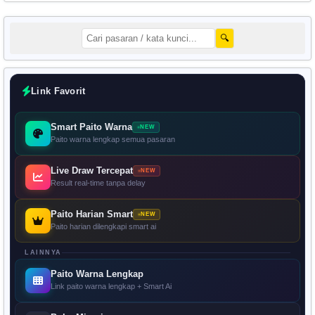
🔍
Link Favorit
Smart Paito Warna
NEW
Paito warna lengkap semua pasaran
Live Draw Tercepat
NEW
Result real-time tanpa delay
Paito Harian Smart
NEW
Paito harian dilengkapi smart ai
LAINNYA
Paito Warna Lengkap
Link paito warna lengkap + Smart Ai