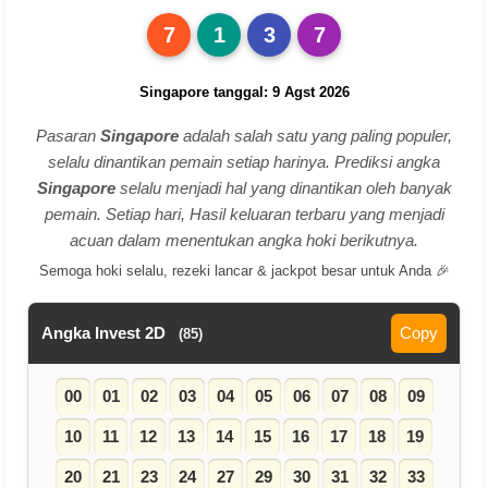
7
1
3
7
Singapore tanggal: 9 Agst 2026
Pasaran
Singapore
adalah salah satu yang paling populer,
selalu dinantikan pemain setiap harinya. Prediksi angka
Singapore
selalu menjadi hal yang dinantikan oleh banyak
pemain. Setiap hari, Hasil keluaran terbaru yang menjadi
acuan dalam menentukan angka hoki berikutnya.
Semoga hoki selalu, rezeki lancar & jackpot besar untuk Anda 🎉
Angka Invest 2D
Copy
(85)
00
01
02
03
04
05
06
07
08
09
10
11
12
13
14
15
16
17
18
19
20
21
23
24
27
29
30
31
32
33