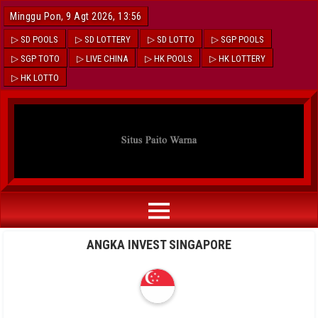
Minggu Pon, 9 Agt 2026, 13:56
▷ SD POOLS
▷ SD LOTTERY
▷ SD LOTTO
▷ SGP POOLS
▷ SGP TOTO
▷ LIVE CHINA
▷ HK POOLS
▷ HK LOTTERY
▷ HK LOTTO
ANGKA INVEST SINGAPORE