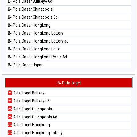
📝 Pola Dasar Bullseye 6d
📊 Statistik Nagoya
📝 Pola Dasar Chinapools
📊 Statistik New York Midday
📝 Pola Dasar Chinapools 6d
📊 Statistik North Carolina Day
📝 Pola Dasar Hongkong
📊 Statistik Pcso
📝 Pola Dasar Hongkong Lottery
📊 Statistik Pennsylvania Day
📝 Pola Dasar Hongkong Lottery 6d
📊 Statistik Sao Paulo
📝 Pola Dasar Hongkong Lotto
📊 Statistik Singapore
📝 Pola Dasar Hongkong Pools 6d
📊 Statistik Sydney
📝 Pola Dasar Japan
📊 Statistik Sydney Lottery
📝 Pola Dasar Japan 6d
📊 Statistik Sydney Lottery 6d
📝 Pola Dasar Korea
📝 Data Togel
📊 Statistik Sydney Lotto
📝 Pola Dasar Kuda Lari
📊 Statistik Sydney Pools 6d
Data Togel Bullseye
📝 Pola Dasar Magnum Cambodia
📊 Statistik Taipei
Data Togel Bullseye 6d
📝 Pola Dasar Nagoya
📊 Statistik Taiwan
Data Togel Chinapools
📝 Pola Dasar North Carolina Day
Data Togel Chinapools 6d
📝 Pola Dasar Pcso
Data Togel Hongkong
📝 Pola Dasar Sao Paulo
Data Togel Hongkong Lottery
📝 Pola Dasar Singapore