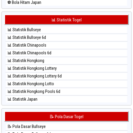
⚽ Bola Hitam Japan
⚽ Bola Merah Sydney Lotto
⚽ Bola Hitam Japan 6d
⚽ Bola Merah Sydney Pools 6d
⚽ Bola Hitam Korea
📊 Statistik Togel
⚽ Bola Merah Taipei
⚽ Bola Hitam Kuda Lari
⚽ Bola Merah Taiwan
📊 Statistik Bullseye
⚽ Bola Hitam Magnum Cambodia
📊 Statistik Bullseye 6d
⚽ Bola Hitam Nagoya
📊 Statistik Chinapools
⚽ Bola Hitam North Carolina Day
📊 Statistik Chinapools 6d
⚽ Bola Hitam Pcso
📊 Statistik Hongkong
⚽ Bola Hitam Sao Paulo
📊 Statistik Hongkong Lottery
⚽ Bola Hitam Singapore
📊 Statistik Hongkong Lottery 6d
⚽ Bola Hitam Sydney
📊 Statistik Hongkong Lotto
⚽ Bola Hitam Sydney Lottery
📊 Statistik Hongkong Pools 6d
⚽ Bola Hitam Sydney Lottery 6d
📊 Statistik Japan
⚽ Bola Hitam Sydney Lotto
📊 Statistik Japan 6d
⚽ Bola Hitam Sydney Pools 6d
📊 Statistik Korea
📝 Pola Dasar Togel
⚽ Bola Hitam Taipei
📊 Statistik Kuda Lari
⚽ Bola Hitam Taiwan
📝 Pola Dasar Bullseye
📊 Statistik Magnum Cambodia