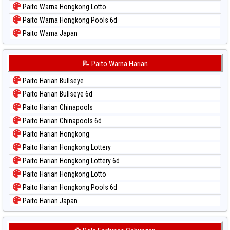
Paito Warna Hongkong Lotto
Paito Warna Hongkong Pools 6d
Paito Warna Japan
Paito Warna Japan 6d
Paito Warna Korea
📝 Paito Warna Harian
Paito Warna Kuda Lari
Paito Harian Bullseye
Paito Warna Magnum Cambodia
Paito Harian Bullseye 6d
Paito Warna Nagoya
Paito Harian Chinapools
Paito Warna New York Midday
Paito Harian Chinapools 6d
Paito Warna North Carolina Day
Paito Harian Hongkong
Paito Warna Pcso
Paito Harian Hongkong Lottery
Paito Warna Pennsylvania Day
Paito Harian Hongkong Lottery 6d
Paito Warna Sao Paulo
Paito Harian Hongkong Lotto
Paito Warna Singapore
Paito Harian Hongkong Pools 6d
Paito Warna Sydney
Paito Harian Japan
Paito Warna Sydney Lottery
Paito Harian Japan 6d
Paito Warna Sydney Lottery 6d
Paito Harian Korea