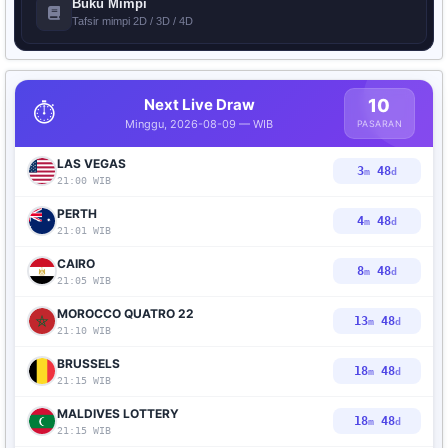
Buku Mimpi
Tafsir mimpi 2D / 3D / 4D
Next Live Draw
10
⏱️
Minggu, 2026-08-09 — WIB
PASARAN
LAS VEGAS
3
47
m
d
21:00 WIB
PERTH
4
47
m
d
21:01 WIB
CAIRO
8
47
m
d
21:05 WIB
MOROCCO QUATRO 22
13
47
m
d
21:10 WIB
BRUSSELS
18
47
m
d
21:15 WIB
MALDIVES LOTTERY
18
47
m
d
21:15 WIB