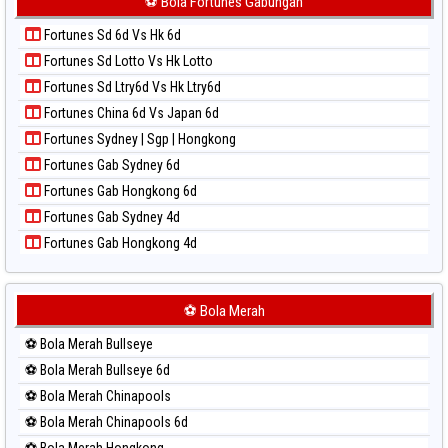
⚽ Bola Fortunes Gabungan
Paito Warna Sydney Lotto
Paito Harian Kuda Lari
Paito Warna Sydney Pools 6d
Fortunes Sd 6d Vs Hk 6d
Paito Harian Magnum Cambodia
Paito Warna Taipei
Fortunes Sd Lotto Vs Hk Lotto
Paito Harian Nagoya
Paito Warna Taiwan
Fortunes Sd Ltry6d Vs Hk Ltry6d
Paito Harian New York Midday
Fortunes China 6d Vs Japan 6d
Paito Harian North Carolina Day
Fortunes Sydney | Sgp | Hongkong
Paito Harian Pcso
Fortunes Gab Sydney 6d
Paito Harian Pennsylvania Day
Fortunes Gab Hongkong 6d
Paito Harian Sao Paulo
Fortunes Gab Sydney 4d
Paito Harian Singapore
Fortunes Gab Hongkong 4d
Paito Harian Sydney
Paito Harian Sydney Lottery
Paito Harian Sydney Lottery 6d
⚽ Bola Merah
Paito Harian Sydney Lotto
⚽ Bola Merah Bullseye
Paito Harian Sydney Pools 6d
⚽ Bola Merah Bullseye 6d
Paito Harian Taipei
⚽ Bola Merah Chinapools
Paito Harian Taiwan
⚽ Bola Merah Chinapools 6d
⚽ Bola Merah Hongkong