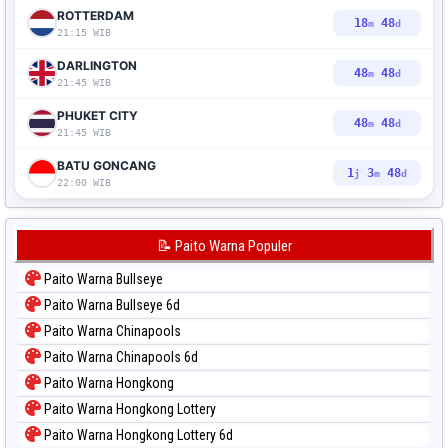
ROTTERDAM
18
47
m
d
21:15 WIB
DARLINGTON
48
47
m
d
21:45 WIB
PHUKET CITY
48
47
m
d
21:45 WIB
BATU GONCANG
1
3
47
j
m
d
22:00 WIB
📝 Paito Warna Populer
Paito Warna Bullseye
Paito Warna Bullseye 6d
Paito Warna Chinapools
Paito Warna Chinapools 6d
Paito Warna Hongkong
Paito Warna Hongkong Lottery
Paito Warna Hongkong Lottery 6d