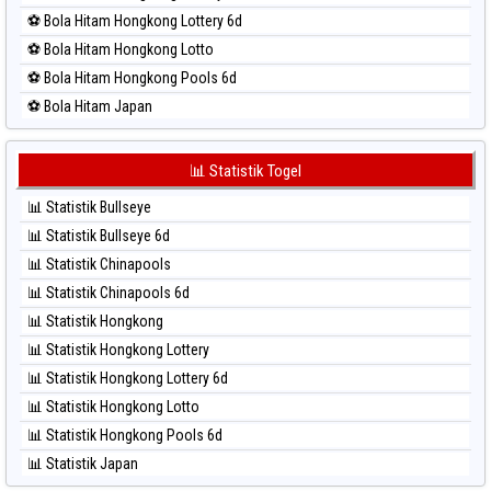
⚽ Bola Merah Singapore
⚽ Bola Hitam Hongkong Lottery 6d
⚽ Bola Merah Sydney
⚽ Bola Hitam Hongkong Lotto
⚽ Bola Merah Sydney Lottery
⚽ Bola Hitam Hongkong Pools 6d
⚽ Bola Merah Sydney Lottery 6d
⚽ Bola Hitam Japan
⚽ Bola Merah Sydney Lotto
⚽ Bola Hitam Japan 6d
⚽ Bola Merah Sydney Pools 6d
⚽ Bola Hitam Korea
📊 Statistik Togel
⚽ Bola Merah Taipei
⚽ Bola Hitam Kuda Lari
⚽ Bola Merah Taiwan
📊 Statistik Bullseye
⚽ Bola Hitam Magnum Cambodia
📊 Statistik Bullseye 6d
⚽ Bola Hitam Nagoya
📊 Statistik Chinapools
⚽ Bola Hitam North Carolina Day
📊 Statistik Chinapools 6d
⚽ Bola Hitam Pcso
📊 Statistik Hongkong
⚽ Bola Hitam Sao Paulo
📊 Statistik Hongkong Lottery
⚽ Bola Hitam Singapore
📊 Statistik Hongkong Lottery 6d
⚽ Bola Hitam Sydney
📊 Statistik Hongkong Lotto
⚽ Bola Hitam Sydney Lottery
📊 Statistik Hongkong Pools 6d
⚽ Bola Hitam Sydney Lottery 6d
📊 Statistik Japan
⚽ Bola Hitam Sydney Lotto