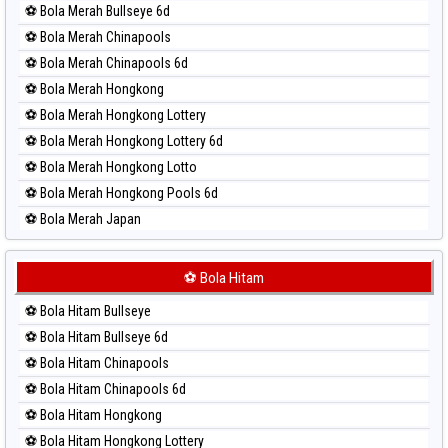
⚽ Bola Merah Bullseye 6d
Paito Harian Taipei
⚽ Bola Merah Chinapools
Paito Harian Taiwan
⚽ Bola Merah Chinapools 6d
⚽ Bola Merah Hongkong
⚽ Bola Merah Hongkong Lottery
⚽ Bola Merah Hongkong Lottery 6d
⚽ Bola Merah Hongkong Lotto
⚽ Bola Merah Hongkong Pools 6d
⚽ Bola Merah Japan
⚽ Bola Merah Japan 6d
⚽ Bola Merah Korea
⚽ Bola Hitam
⚽ Bola Merah Kuda Lari
⚽ Bola Hitam Bullseye
⚽ Bola Merah Magnum Cambodia
⚽ Bola Hitam Bullseye 6d
⚽ Bola Merah Nagoya
⚽ Bola Hitam Chinapools
⚽ Bola Merah North Carolina Day
⚽ Bola Hitam Chinapools 6d
⚽ Bola Merah Pcso
⚽ Bola Hitam Hongkong
⚽ Bola Merah Sao Paulo
⚽ Bola Hitam Hongkong Lottery