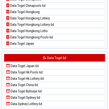
📝 Pola Dasar North Carolina Day
Data Togel Chinapools 6d
📝 Pola Dasar Pcso
Data Togel Hongkong
📝 Pola Dasar Sao Paulo
Data Togel Hongkong Lottery
📝 Pola Dasar Singapore
Data Togel Hongkong Lottery 6d
📝 Pola Dasar Sydney
Data Togel Hongkong Lotto
📝 Pola Dasar Sydney Lottery
Data Togel Hongkong Pools 6d
📝 Pola Dasar Sydney Lottery 6d
Data Togel Japan
📝 Pola Dasar Sydney Lotto
Data Togel Japan 6d
📝 Pola Dasar Sydney Pools 6d
Data Togel Korea
📝 Data Togel 6d
📝 Pola Dasar Taipei
Data Togel Kuda Lari
📝 Pola Dasar Taiwan
Data Togel Japan 6d
Data Togel Magnum Cambodia
Data Togel Hk Pools 6d
Data Togel Nagoya
Data Togel Hk Lottery 6d
Data Togel North Carolina Day
Data Togel China 6d
Data Togel Pcso
Data Togel Bullseye 6d
Data Togel Sao Paulo
Data Togel Sydney 6d
Data Togel Singapore
Data Sydney Lottery 6d
Data Togel Sydney