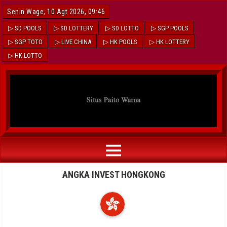
Senin Wage, 10 Agt 2026, 09:46
▷ SD POOLS
▷ SD LOTTERY
▷ SD LOTTO
▷ SGP POOLS
▷ SGP TOTO
▷ LIVE CHINA
▷ HK POOLS
▷ HK LOTTERY
▷ HK LOTTO
ANGKA INVEST HONGKONG