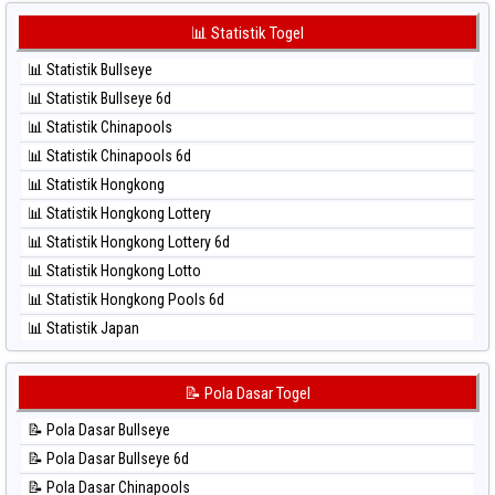
⚽ Bola Merah Sydney Pools 6d
⚽ Bola Hitam Korea
📊 Statistik Togel
⚽ Bola Merah Taipei
⚽ Bola Hitam Kuda Lari
⚽ Bola Merah Taiwan
📊 Statistik Bullseye
⚽ Bola Hitam Magnum Cambodia
📊 Statistik Bullseye 6d
⚽ Bola Hitam Nagoya
📊 Statistik Chinapools
⚽ Bola Hitam North Carolina Day
📊 Statistik Chinapools 6d
⚽ Bola Hitam Pcso
📊 Statistik Hongkong
⚽ Bola Hitam Sao Paulo
📊 Statistik Hongkong Lottery
⚽ Bola Hitam Singapore
📊 Statistik Hongkong Lottery 6d
⚽ Bola Hitam Sydney
📊 Statistik Hongkong Lotto
⚽ Bola Hitam Sydney Lottery
📊 Statistik Hongkong Pools 6d
⚽ Bola Hitam Sydney Lottery 6d
📊 Statistik Japan
⚽ Bola Hitam Sydney Lotto
📊 Statistik Japan 6d
⚽ Bola Hitam Sydney Pools 6d
📊 Statistik Korea
📝 Pola Dasar Togel
⚽ Bola Hitam Taipei
📊 Statistik Kuda Lari
⚽ Bola Hitam Taiwan
📝 Pola Dasar Bullseye
📊 Statistik Magnum Cambodia
📝 Pola Dasar Bullseye 6d
📊 Statistik Nagoya
📝 Pola Dasar Chinapools