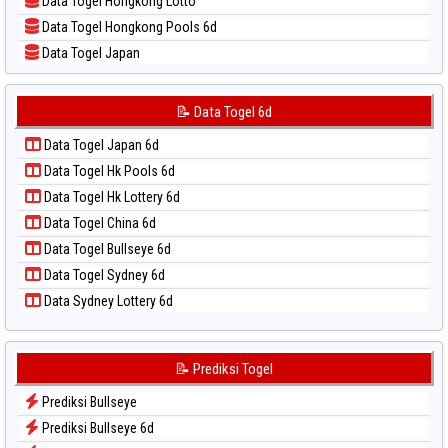
Data Togel Hongkong Lotto
📝 Pola Dasar Sydney Lottery
Data Togel Hongkong Pools 6d
📝 Pola Dasar Sydney Lottery 6d
Data Togel Japan
📝 Pola Dasar Sydney Lotto
Data Togel Japan 6d
📝 Pola Dasar Sydney Pools 6d
Data Togel Korea
📝 Data Togel 6d
📝 Pola Dasar Taipei
Data Togel Kuda Lari
📝 Pola Dasar Taiwan
Data Togel Japan 6d
Data Togel Magnum Cambodia
Data Togel Hk Pools 6d
Data Togel Nagoya
Data Togel Hk Lottery 6d
Data Togel North Carolina Day
Data Togel China 6d
Data Togel Pcso
Data Togel Bullseye 6d
Data Togel Sao Paulo
Data Togel Sydney 6d
Data Togel Singapore
Data Sydney Lottery 6d
Data Togel Sydney
Data Togel Sydney Lottery
Data Togel Sydney Lottery 6d
📝 Prediksi Togel
Data Togel Sydney Lotto
Prediksi Bullseye
Data Togel Sydney Pools 6d
Prediksi Bullseye 6d
Data Togel Taipei