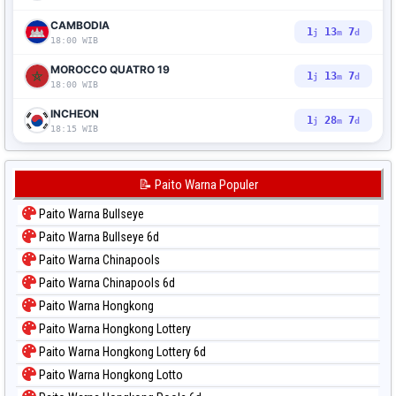
CAMBODIA
1
13
6
j
m
d
18:00 WIB
MOROCCO QUATRO 19
1
13
6
j
m
d
18:00 WIB
INCHEON
1
28
6
j
m
d
18:15 WIB
📝 Paito Warna Populer
Paito Warna Bullseye
Paito Warna Bullseye 6d
Paito Warna Chinapools
Paito Warna Chinapools 6d
Paito Warna Hongkong
Paito Warna Hongkong Lottery
Paito Warna Hongkong Lottery 6d
Paito Warna Hongkong Lotto