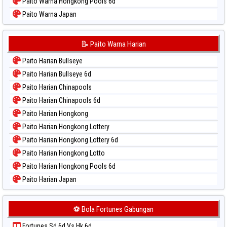
Paito Warna Hongkong Pools 6d
Paito Warna Japan
Paito Warna Japan 6d
Paito Warna Korea
📝 Paito Warna Harian
Paito Warna Kuda Lari
Paito Harian Bullseye
Paito Warna Magnum Cambodia
Paito Harian Bullseye 6d
Paito Warna Nagoya
Paito Harian Chinapools
Paito Warna New York Midday
Paito Harian Chinapools 6d
Paito Warna North Carolina Day
Paito Harian Hongkong
Paito Warna Pcso
Paito Harian Hongkong Lottery
Paito Warna Pennsylvania Day
Paito Harian Hongkong Lottery 6d
Paito Warna Sao Paulo
Paito Harian Hongkong Lotto
Paito Warna Singapore
Paito Harian Hongkong Pools 6d
Paito Warna Sydney
Paito Harian Japan
Paito Warna Sydney Lottery
Paito Harian Japan 6d
Paito Warna Sydney Lottery 6d
Paito Harian Korea
⚽ Bola Fortunes Gabungan
Paito Warna Sydney Lotto
Paito Harian Kuda Lari
Paito Warna Sydney Pools 6d
Fortunes Sd 6d Vs Hk 6d