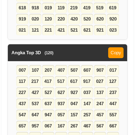
618
918
019
119
219
419
519
619
919
020
120
220
420
520
620
920
021
121
221
421
521
621
921
023
Angka Top 3D
Copy
(120)
007
107
207
407
507
607
907
017
117
217
417
517
617
917
027
127
227
427
527
627
927
037
137
237
437
537
637
937
047
147
247
447
547
647
947
057
157
257
457
557
657
957
067
167
267
467
567
667