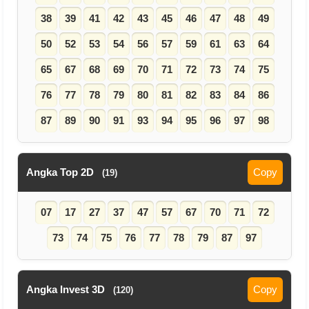
38
39
41
42
43
45
46
47
48
49
50
52
53
54
56
57
59
61
63
64
65
67
68
69
70
71
72
73
74
75
76
77
78
79
80
81
82
83
84
86
87
89
90
91
93
94
95
96
97
98
Angka Top 2D
Copy
(19)
07
17
27
37
47
57
67
70
71
72
73
74
75
76
77
78
79
87
97
Angka Invest 3D
Copy
(120)