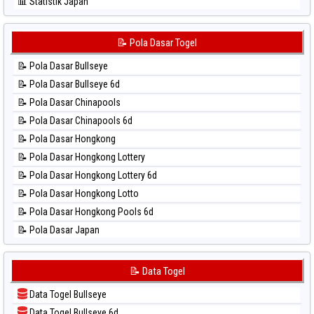
📊 Statistik Japan
⚽ Bola Hitam Sydney Lotto
📊 Statistik Japan 6d
⚽ Bola Hitam Sydney Pools 6d
📊 Statistik Korea
📝 Pola Dasar Togel
⚽ Bola Hitam Taipei
📊 Statistik Kuda Lari
⚽ Bola Hitam Taiwan
📝 Pola Dasar Bullseye
📊 Statistik Magnum Cambodia
📝 Pola Dasar Bullseye 6d
📊 Statistik Nagoya
📝 Pola Dasar Chinapools
📊 Statistik New York Midday
📝 Pola Dasar Chinapools 6d
📊 Statistik North Carolina Day
📝 Pola Dasar Hongkong
📊 Statistik Pcso
📝 Pola Dasar Hongkong Lottery
📊 Statistik Pennsylvania Day
📝 Pola Dasar Hongkong Lottery 6d
📊 Statistik Sao Paulo
📝 Pola Dasar Hongkong Lotto
📊 Statistik Singapore
📝 Pola Dasar Hongkong Pools 6d
📊 Statistik Sydney
📝 Pola Dasar Japan
📊 Statistik Sydney Lottery
📝 Pola Dasar Japan 6d
📊 Statistik Sydney Lottery 6d
📝 Pola Dasar Korea
📝 Data Togel
📊 Statistik Sydney Lotto
📝 Pola Dasar Kuda Lari
📊 Statistik Sydney Pools 6d
Data Togel Bullseye
📝 Pola Dasar Magnum Cambodia
📊 Statistik Taipei
Data Togel Bullseye 6d