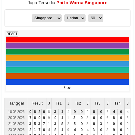
Juga Tersedia
Paito Warna Singapore
RESET
Brush
Tanggal
Result
J
Ts1
J
Ts2
J
Ts3
J
Ts4
J
18-05-2026
0
8
2
6
8
3
1
4
9
0
9
8
0
8
4
0
4
20-05-2026
7
6
9
9
9
9
1
1
3
0
3
6
0
6
8
0
8
21-05-2026
3
5
3
7
1
3
8
2
5
9
5
8
3
2
0
9
9
23-05-2026
2
1
7
6
4
8
1
9
4
0
4
3
0
3
9
0
9