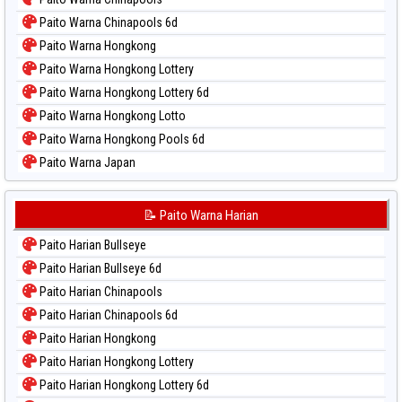
Paito Warna Chinapools 6d
Paito Warna Hongkong
Paito Warna Hongkong Lottery
Paito Warna Hongkong Lottery 6d
Paito Warna Hongkong Lotto
Paito Warna Hongkong Pools 6d
Paito Warna Japan
Paito Warna Japan 6d
Paito Warna Korea
📝 Paito Warna Harian
Paito Warna Kuda Lari
Paito Harian Bullseye
Paito Warna Magnum Cambodia
Paito Harian Bullseye 6d
Paito Warna Nagoya
Paito Harian Chinapools
Paito Warna New York Midday
Paito Harian Chinapools 6d
Paito Warna North Carolina Day
Paito Harian Hongkong
Paito Warna Pcso
Paito Harian Hongkong Lottery
Paito Warna Pennsylvania Day
Paito Harian Hongkong Lottery 6d
Paito Warna Sao Paulo