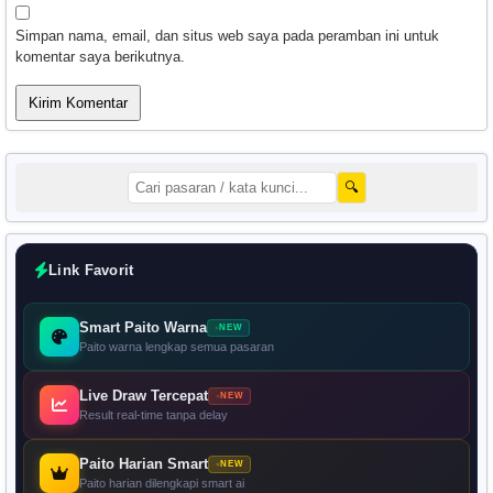
Simpan nama, email, dan situs web saya pada peramban ini untuk
komentar saya berikutnya.
🔍
Link Favorit
Smart Paito Warna
NEW
Paito warna lengkap semua pasaran
Live Draw Tercepat
NEW
Result real-time tanpa delay
Paito Harian Smart
NEW
Paito harian dilengkapi smart ai