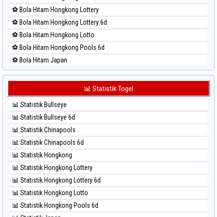
⚽ Bola Merah Sao Paulo
⚽ Bola Hitam Hongkong Lottery
⚽ Bola Merah Singapore
⚽ Bola Hitam Hongkong Lottery 6d
⚽ Bola Merah Sydney
⚽ Bola Hitam Hongkong Lotto
⚽ Bola Merah Sydney Lottery
⚽ Bola Hitam Hongkong Pools 6d
⚽ Bola Merah Sydney Lottery 6d
⚽ Bola Hitam Japan
⚽ Bola Merah Sydney Lotto
⚽ Bola Hitam Japan 6d
⚽ Bola Merah Sydney Pools 6d
⚽ Bola Hitam Korea
📊 Statistik Togel
⚽ Bola Merah Taipei
⚽ Bola Hitam Kuda Lari
⚽ Bola Merah Taiwan
📊 Statistik Bullseye
⚽ Bola Hitam Magnum Cambodia
📊 Statistik Bullseye 6d
⚽ Bola Hitam Nagoya
📊 Statistik Chinapools
⚽ Bola Hitam North Carolina Day
📊 Statistik Chinapools 6d
⚽ Bola Hitam Pcso
📊 Statistik Hongkong
⚽ Bola Hitam Sao Paulo
📊 Statistik Hongkong Lottery
⚽ Bola Hitam Singapore
📊 Statistik Hongkong Lottery 6d
⚽ Bola Hitam Sydney
📊 Statistik Hongkong Lotto
⚽ Bola Hitam Sydney Lottery
📊 Statistik Hongkong Pools 6d
⚽ Bola Hitam Sydney Lottery 6d