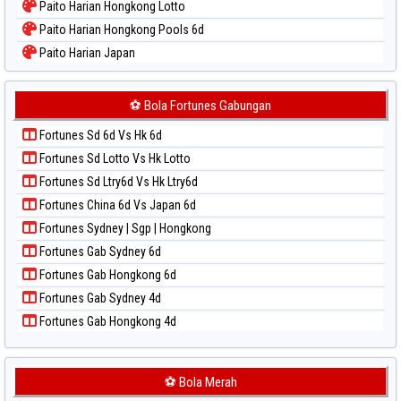
Paito Harian Hongkong Lotto
Paito Warna Singapore
Paito Harian Hongkong Pools 6d
Paito Warna Sydney
Paito Harian Japan
Paito Warna Sydney Lottery
Paito Harian Japan 6d
Paito Warna Sydney Lottery 6d
Paito Harian Korea
⚽ Bola Fortunes Gabungan
Paito Warna Sydney Lotto
Paito Harian Kuda Lari
Paito Warna Sydney Pools 6d
Fortunes Sd 6d Vs Hk 6d
Paito Harian Magnum Cambodia
Paito Warna Taipei
Fortunes Sd Lotto Vs Hk Lotto
Paito Harian Nagoya
Paito Warna Taiwan
Fortunes Sd Ltry6d Vs Hk Ltry6d
Paito Harian New York Midday
Fortunes China 6d Vs Japan 6d
Paito Harian North Carolina Day
Fortunes Sydney | Sgp | Hongkong
Paito Harian Pcso
Fortunes Gab Sydney 6d
Paito Harian Pennsylvania Day
Fortunes Gab Hongkong 6d
Paito Harian Sao Paulo
Fortunes Gab Sydney 4d
Paito Harian Singapore
Fortunes Gab Hongkong 4d
Paito Harian Sydney
Paito Harian Sydney Lottery
Paito Harian Sydney Lottery 6d
⚽ Bola Merah