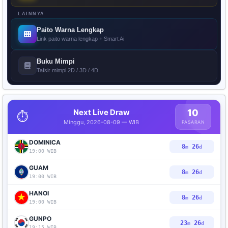
LAINNYA
Paito Warna Lengkap
Link paito warna lengkap + Smart Ai
Buku Mimpi
Tafsir mimpi 2D / 3D / 4D
Next Live Draw
10
⏱️
Minggu, 2026-08-09 — WIB
PASARAN
DOMINICA
8
26
m
d
19:00 WIB
GUAM
8
26
m
d
19:00 WIB
HANOI
8
26
m
d
19:00 WIB
GUNPO
23
26
m
d
19:15 WIB