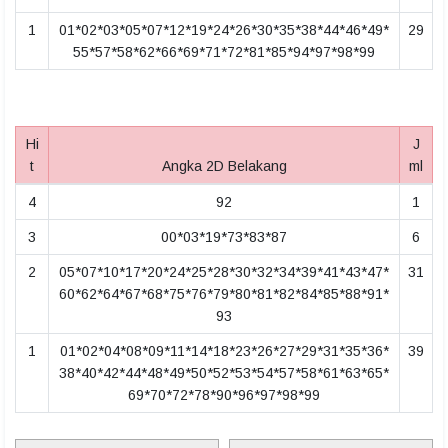
1
01*02*03*05*07*12*19*24*26*30*35*38*44*46*49*
29
55*57*58*62*66*69*71*72*81*85*94*97*98*99
Hi
J
t
Angka 2D Belakang
ml
4
92
1
3
00*03*19*73*83*87
6
2
05*07*10*17*20*24*25*28*30*32*34*39*41*43*47*
31
60*62*64*67*68*75*76*79*80*81*82*84*85*88*91*
93
1
01*02*04*08*09*11*14*18*23*26*27*29*31*35*36*
39
38*40*42*44*48*49*50*52*53*54*57*58*61*63*65*
69*70*72*78*90*96*97*98*99