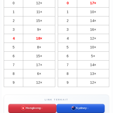
0
12×
0
17×
1
11×
1
10×
2
15×
2
14×
3
9×
3
16×
4
18×
4
12×
5
8×
5
10×
6
15×
6
5×
7
17×
7
14×
8
6×
8
13×
9
12×
9
12×
LINK TERKAIT
Hongkong
Sydney