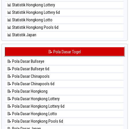
⚽ Bola Hitam Sao Paulo
📊 Statistik Hongkong Lottery
⚽ Bola Hitam Singapore
📊 Statistik Hongkong Lottery 6d
⚽ Bola Hitam Sydney
📊 Statistik Hongkong Lotto
⚽ Bola Hitam Sydney Lottery
📊 Statistik Hongkong Pools 6d
⚽ Bola Hitam Sydney Lottery 6d
📊 Statistik Japan
⚽ Bola Hitam Sydney Lotto
📊 Statistik Japan 6d
⚽ Bola Hitam Sydney Pools 6d
📊 Statistik Korea
📝 Pola Dasar Togel
⚽ Bola Hitam Taipei
📊 Statistik Kuda Lari
⚽ Bola Hitam Taiwan
📝 Pola Dasar Bullseye
📊 Statistik Magnum Cambodia
📝 Pola Dasar Bullseye 6d
📊 Statistik Nagoya
📝 Pola Dasar Chinapools
📊 Statistik New York Midday
📝 Pola Dasar Chinapools 6d
📊 Statistik North Carolina Day
📝 Pola Dasar Hongkong
📊 Statistik Pcso
📝 Pola Dasar Hongkong Lottery
📊 Statistik Pennsylvania Day
📝 Pola Dasar Hongkong Lottery 6d
📊 Statistik Sao Paulo
📝 Pola Dasar Hongkong Lotto
📊 Statistik Singapore
📝 Pola Dasar Hongkong Pools 6d
📊 Statistik Sydney
📝 Pola Dasar Japan