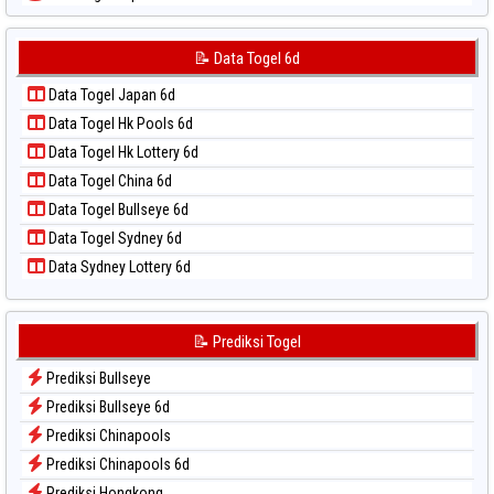
📝 Pola Dasar Sydney Lotto
Data Togel Japan 6d
📝 Pola Dasar Sydney Pools 6d
Data Togel Korea
📝 Data Togel 6d
📝 Pola Dasar Taipei
Data Togel Kuda Lari
📝 Pola Dasar Taiwan
Data Togel Japan 6d
Data Togel Magnum Cambodia
Data Togel Hk Pools 6d
Data Togel Nagoya
Data Togel Hk Lottery 6d
Data Togel North Carolina Day
Data Togel China 6d
Data Togel Pcso
Data Togel Bullseye 6d
Data Togel Sao Paulo
Data Togel Sydney 6d
Data Togel Singapore
Data Sydney Lottery 6d
Data Togel Sydney
Data Togel Sydney Lottery
Data Togel Sydney Lottery 6d
📝 Prediksi Togel
Data Togel Sydney Lotto
Prediksi Bullseye
Data Togel Sydney Pools 6d
Prediksi Bullseye 6d
Data Togel Taipei
Prediksi Chinapools
Data Togel Taiwan
Prediksi Chinapools 6d
Prediksi Hongkong