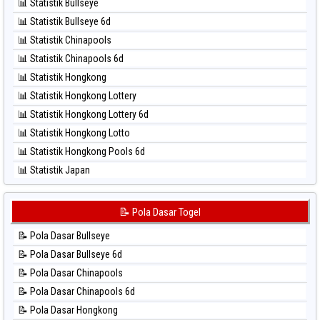
⚽ Bola Merah Taiwan
📊 Statistik Bullseye
⚽ Bola Hitam Magnum Cambodia
📊 Statistik Bullseye 6d
⚽ Bola Hitam Nagoya
📊 Statistik Chinapools
⚽ Bola Hitam North Carolina Day
📊 Statistik Chinapools 6d
⚽ Bola Hitam Pcso
📊 Statistik Hongkong
⚽ Bola Hitam Sao Paulo
📊 Statistik Hongkong Lottery
⚽ Bola Hitam Singapore
📊 Statistik Hongkong Lottery 6d
⚽ Bola Hitam Sydney
📊 Statistik Hongkong Lotto
⚽ Bola Hitam Sydney Lottery
📊 Statistik Hongkong Pools 6d
⚽ Bola Hitam Sydney Lottery 6d
📊 Statistik Japan
⚽ Bola Hitam Sydney Lotto
📊 Statistik Japan 6d
⚽ Bola Hitam Sydney Pools 6d
📊 Statistik Korea
📝 Pola Dasar Togel
⚽ Bola Hitam Taipei
📊 Statistik Kuda Lari
⚽ Bola Hitam Taiwan
📝 Pola Dasar Bullseye
📊 Statistik Magnum Cambodia
📝 Pola Dasar Bullseye 6d
📊 Statistik Nagoya
📝 Pola Dasar Chinapools
📊 Statistik New York Midday
📝 Pola Dasar Chinapools 6d
📊 Statistik North Carolina Day
📝 Pola Dasar Hongkong
📊 Statistik Pcso