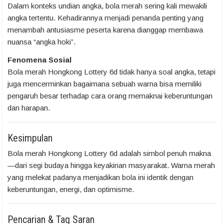
Dalam konteks undian angka, bola merah sering kali mewakili
angka tertentu. Kehadirannya menjadi penanda penting yang
menambah antusiasme peserta karena dianggap membawa
nuansa “angka hoki”.
Fenomena Sosial
Bola merah Hongkong Lottery 6d tidak hanya soal angka, tetapi
juga mencerminkan bagaimana sebuah warna bisa memiliki
pengaruh besar terhadap cara orang memaknai keberuntungan
dan harapan.
Kesimpulan
Bola merah Hongkong Lottery 6d adalah simbol penuh makna
—dari segi budaya hingga keyakinan masyarakat. Warna merah
yang melekat padanya menjadikan bola ini identik dengan
keberuntungan, energi, dan optimisme.
Pencarian & Tag Saran