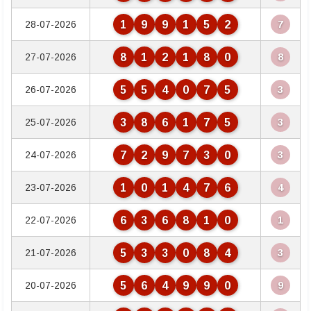
1
9
9
1
5
2
28-07-2026
7
8
1
2
1
8
0
27-07-2026
8
5
5
4
0
7
5
26-07-2026
3
3
8
6
1
7
5
25-07-2026
3
7
2
9
7
3
0
24-07-2026
3
1
0
1
4
7
6
23-07-2026
4
6
3
6
8
1
0
22-07-2026
1
5
3
3
0
8
4
21-07-2026
3
5
6
4
9
9
0
20-07-2026
9