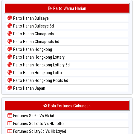
Paito Warna Korea
📝 Paito Warna Harian
Paito Warna Kuda Lari
Paito Harian Bullseye
Paito Warna Magnum Cambodia
Paito Harian Bullseye 6d
Paito Warna Nagoya
Paito Harian Chinapools
Paito Warna New York Midday
Paito Harian Chinapools 6d
Paito Warna North Carolina Day
Paito Harian Hongkong
Paito Warna Pcso
Paito Harian Hongkong Lottery
Paito Warna Pennsylvania Day
Paito Harian Hongkong Lottery 6d
Paito Warna Sao Paulo
Paito Harian Hongkong Lotto
Paito Warna Singapore
Paito Harian Hongkong Pools 6d
Paito Warna Sydney
Paito Harian Japan
Paito Warna Sydney Lottery
Paito Harian Japan 6d
Paito Warna Sydney Lottery 6d
Paito Harian Korea
⚽ Bola Fortunes Gabungan
Paito Warna Sydney Lotto
Paito Harian Kuda Lari
Paito Warna Sydney Pools 6d
Fortunes Sd 6d Vs Hk 6d
Paito Harian Magnum Cambodia
Paito Warna Taipei
Fortunes Sd Lotto Vs Hk Lotto
Paito Harian Nagoya
Paito Warna Taiwan
Fortunes Sd Ltry6d Vs Hk Ltry6d