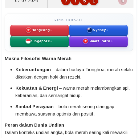
7
7
5
1
07-07-2026
6
LINK TERKAIT
Hongkong
Sydney
Singapore
Smart Paito
Makna Filosofis Warna Merah
Keberuntungan
– dalam budaya Tionghoa, merah selalu
dikaitkan dengan hoki dan rezeki.
Kekuatan & Energi
– warna merah melambangkan api,
keberanian, dan semangat hidup.
Simbol Perayaan
– bola merah sering dianggap
membawa suasana optimis dan positif.
Peran dalam Dunia Undian
Dalam konteks undian angka, bola merah sering kali mewakili