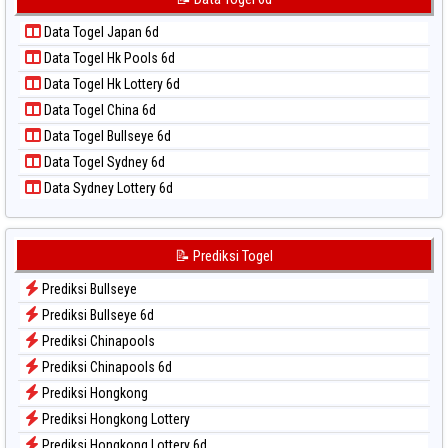
📝 Pola Dasar Taipei
Data Togel Kuda Lari
📝 Pola Dasar Taiwan
Data Togel Japan 6d
Data Togel Magnum Cambodia
Data Togel Hk Pools 6d
Data Togel Nagoya
Data Togel Hk Lottery 6d
Data Togel North Carolina Day
Data Togel China 6d
Data Togel Pcso
Data Togel Bullseye 6d
Data Togel Sao Paulo
Data Togel Sydney 6d
Data Togel Singapore
Data Sydney Lottery 6d
Data Togel Sydney
Data Togel Sydney Lottery
Data Togel Sydney Lottery 6d
📝 Prediksi Togel
Data Togel Sydney Lotto
Prediksi Bullseye
Data Togel Sydney Pools 6d
Prediksi Bullseye 6d
Data Togel Taipei
Prediksi Chinapools
Data Togel Taiwan
Prediksi Chinapools 6d
Prediksi Hongkong
Prediksi Hongkong Lottery
Prediksi Hongkong Lottery 6d