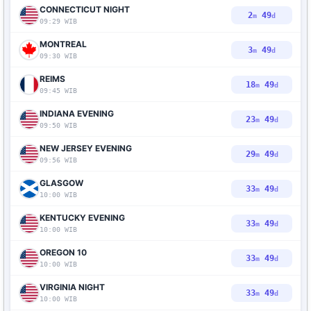
CONNECTICUT NIGHT
2
49
m
d
09:29 WIB
MONTREAL
3
49
m
d
09:30 WIB
REIMS
18
49
m
d
09:45 WIB
INDIANA EVENING
23
49
m
d
09:50 WIB
NEW JERSEY EVENING
29
49
m
d
09:56 WIB
GLASGOW
33
49
m
d
10:00 WIB
KENTUCKY EVENING
33
49
m
d
10:00 WIB
OREGON 10
33
49
m
d
10:00 WIB
VIRGINIA NIGHT
33
49
m
d
10:00 WIB