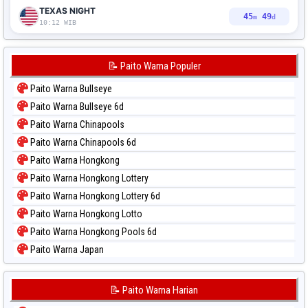
TEXAS NIGHT
45
49
m
d
10:12 WIB
📝 Paito Warna Populer
Paito Warna Bullseye
Paito Warna Bullseye 6d
Paito Warna Chinapools
Paito Warna Chinapools 6d
Paito Warna Hongkong
Paito Warna Hongkong Lottery
Paito Warna Hongkong Lottery 6d
Paito Warna Hongkong Lotto
Paito Warna Hongkong Pools 6d
Paito Warna Japan
Paito Warna Japan 6d
Paito Warna Korea
📝 Paito Warna Harian
Paito Warna Kuda Lari