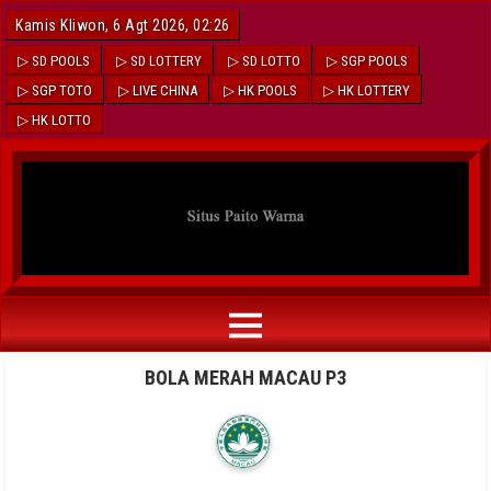
Kamis Kliwon, 6 Agt 2026, 02:26
▷ SD POOLS
▷ SD LOTTERY
▷ SD LOTTO
▷ SGP POOLS
▷ SGP TOTO
▷ LIVE CHINA
▷ HK POOLS
▷ HK LOTTERY
▷ HK LOTTO
BOLA MERAH MACAU P3