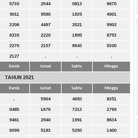
5730
2544
0813
9670
9011
9580
1635
4901
3206
4497
2021
9902
6330
2220
1895
8753
2270
2157
8643
0300
2127
.
.
.
Kamis
Jumat
Sabtu
Minggu
TAHUN 2021
Kamis
Jumat
Sabtu
Minggu
.
5904
4693
8351
0485
1676
7213
3769
9461
2940
1991
8634
6099
5183
5293
1400