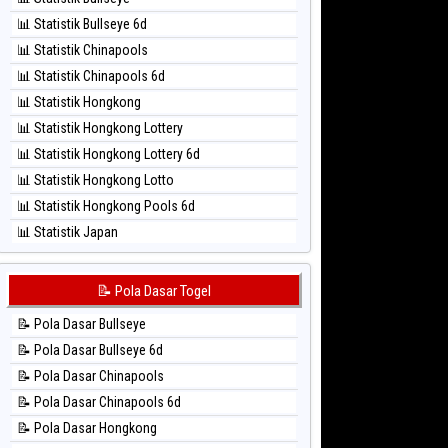
⚽ Bola Hitam Magnum Cambodia
📊 Statistik Bullseye 6d
⚽ Bola Hitam Nagoya
📊 Statistik Chinapools
⚽ Bola Hitam North Carolina Day
📊 Statistik Chinapools 6d
⚽ Bola Hitam Pcso
📊 Statistik Hongkong
⚽ Bola Hitam Sao Paulo
📊 Statistik Hongkong Lottery
⚽ Bola Hitam Singapore
📊 Statistik Hongkong Lottery 6d
⚽ Bola Hitam Sydney
📊 Statistik Hongkong Lotto
⚽ Bola Hitam Sydney Lottery
📊 Statistik Hongkong Pools 6d
⚽ Bola Hitam Sydney Lottery 6d
📊 Statistik Japan
⚽ Bola Hitam Sydney Lotto
📊 Statistik Japan 6d
⚽ Bola Hitam Sydney Pools 6d
📊 Statistik Korea
📝 Pola Dasar Togel
⚽ Bola Hitam Taipei
📊 Statistik Kuda Lari
⚽ Bola Hitam Taiwan
📝 Pola Dasar Bullseye
📊 Statistik Magnum Cambodia
📝 Pola Dasar Bullseye 6d
📊 Statistik Nagoya
📝 Pola Dasar Chinapools
📊 Statistik New York Midday
📝 Pola Dasar Chinapools 6d
📊 Statistik North Carolina Day
📝 Pola Dasar Hongkong
📊 Statistik Pcso