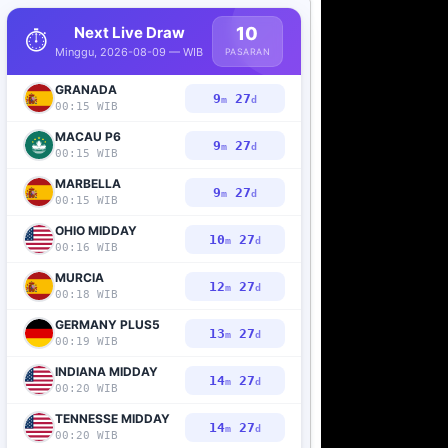
Next Live Draw
10
⏱️
Minggu, 2026-08-09 — WIB
PASARAN
GRANADA
9
26
m
d
00:15 WIB
MACAU P6
9
26
m
d
00:15 WIB
MARBELLA
9
26
m
d
00:15 WIB
OHIO MIDDAY
10
26
m
d
00:16 WIB
MURCIA
12
26
m
d
00:18 WIB
GERMANY PLUS5
13
26
m
d
00:19 WIB
INDIANA MIDDAY
14
26
m
d
00:20 WIB
TENNESSE MIDDAY
14
26
m
d
00:20 WIB