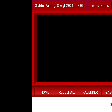
Sabtu Pahing, 8 Agt 2026, 17:05
▷ SD POOLS
HOME
RESULT ALL
KALENDER
GAB
D