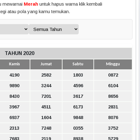
au mewarnai
Merah
untuk hapus warna klik kembali
tegi atau pola yang kamu temukan.
TAHUN 2020
Kamis
Jumat
Sabtu
Minggu
4190
2582
1803
0872
9890
3244
4596
6104
8430
7201
3617
8656
3967
4511
6173
2831
6937
1604
9848
8076
2313
7248
0355
3752
7683
2119
8938
5729