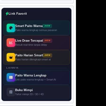
Link Favorit
Smart Paito Warna
NEW
Paito warna lengkap semua pasaran
Live Draw Tercepat
NEW
Result real-time tanpa delay
Paito Harian Smart
NEW
Paito harian dilengkapi smart ai
LAINNYA
Paito Warna Lengkap
Link paito warna lengkap + Smart Ai
Buku Mimpi
Tafsir mimpi 2D / 3D / 4D