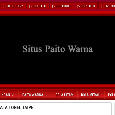
▷ SD LOTTERY
▷ SD LOTTO
▷ SGP POOLS
▷ SGP TOTO
▷ LIVE CH
UNGAN
PAITO WARNA
BOLA HITAM
BOLA MERAH
POL
ATA TOGEL TAIPEI