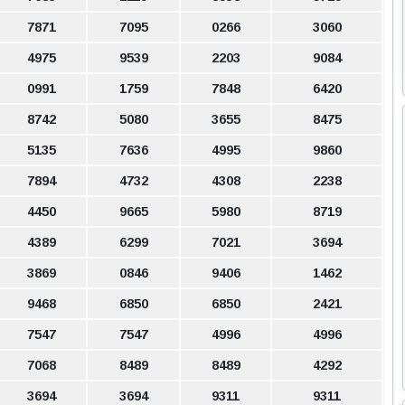
7871
7095
0266
3060
4975
9539
2203
9084
0991
1759
7848
6420
8742
5080
3655
8475
5135
7636
4995
9860
7894
4732
4308
2238
4450
9665
5980
8719
4389
6299
7021
3694
3869
0846
9406
1462
9468
6850
6850
2421
7547
7547
4996
4996
7068
8489
8489
4292
3694
3694
9311
9311