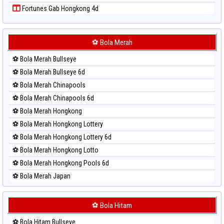
Paito Harian Singapore
Fortunes Gab Hongkong 4d
Paito Harian Sydney
Paito Harian Sydney Lottery
Paito Harian Sydney Lottery 6d
⚽ Bola Merah
Paito Harian Sydney Lotto
⚽ Bola Merah Bullseye
Paito Harian Sydney Pools 6d
⚽ Bola Merah Bullseye 6d
Paito Harian Taipei
⚽ Bola Merah Chinapools
Paito Harian Taiwan
⚽ Bola Merah Chinapools 6d
⚽ Bola Merah Hongkong
⚽ Bola Merah Hongkong Lottery
⚽ Bola Merah Hongkong Lottery 6d
⚽ Bola Merah Hongkong Lotto
⚽ Bola Merah Hongkong Pools 6d
⚽ Bola Merah Japan
⚽ Bola Merah Japan 6d
⚽ Bola Merah Korea
⚽ Bola Hitam
⚽ Bola Merah Kuda Lari
⚽ Bola Hitam Bullseye