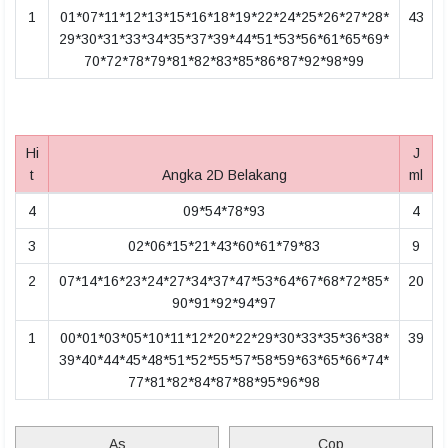
1
01*07*11*12*13*15*16*18*19*22*24*25*26*27*28*
43
29*30*31*33*34*35*37*39*44*51*53*56*61*65*69*
70*72*78*79*81*82*83*85*86*87*92*98*99
Hi
J
t
Angka 2D Belakang
ml
4
09*54*78*93
4
3
02*06*15*21*43*60*61*79*83
9
2
07*14*16*23*24*27*34*37*47*53*64*67*68*72*85*
20
90*91*92*94*97
1
00*01*03*05*10*11*12*20*22*29*30*33*35*36*38*
39
39*40*44*45*48*51*52*55*57*58*59*63*65*66*74*
77*81*82*84*87*88*95*96*98
As
Cop