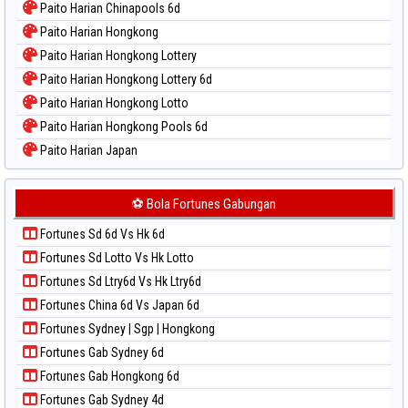
Paito Harian Chinapools 6d
Paito Warna North Carolina Day
Paito Harian Hongkong
Paito Warna Pcso
Paito Harian Hongkong Lottery
Paito Warna Pennsylvania Day
Paito Harian Hongkong Lottery 6d
Paito Warna Sao Paulo
Paito Harian Hongkong Lotto
Paito Warna Singapore
Paito Harian Hongkong Pools 6d
Paito Warna Sydney
Paito Harian Japan
Paito Warna Sydney Lottery
Paito Harian Japan 6d
Paito Warna Sydney Lottery 6d
Paito Harian Korea
⚽ Bola Fortunes Gabungan
Paito Warna Sydney Lotto
Paito Harian Kuda Lari
Paito Warna Sydney Pools 6d
Fortunes Sd 6d Vs Hk 6d
Paito Harian Magnum Cambodia
Paito Warna Taipei
Fortunes Sd Lotto Vs Hk Lotto
Paito Harian Nagoya
Paito Warna Taiwan
Fortunes Sd Ltry6d Vs Hk Ltry6d
Paito Harian New York Midday
Fortunes China 6d Vs Japan 6d
Paito Harian North Carolina Day
Fortunes Sydney | Sgp | Hongkong
Paito Harian Pcso
Fortunes Gab Sydney 6d
Paito Harian Pennsylvania Day
Fortunes Gab Hongkong 6d
Paito Harian Sao Paulo
Fortunes Gab Sydney 4d