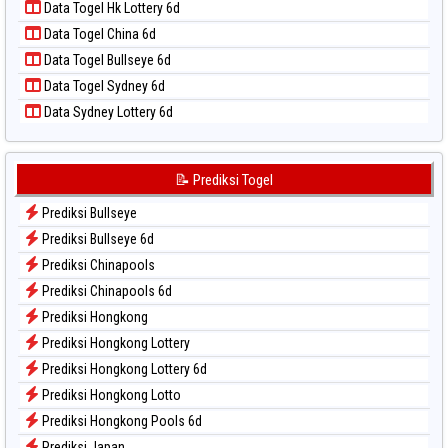
Data Togel Hk Lottery 6d
Data Togel North Carolina Day
Data Togel China 6d
Data Togel Pcso
Data Togel Bullseye 6d
Data Togel Sao Paulo
Data Togel Sydney 6d
Data Togel Singapore
Data Sydney Lottery 6d
Data Togel Sydney
Data Togel Sydney Lottery
Data Togel Sydney Lottery 6d
📝 Prediksi Togel
Data Togel Sydney Lotto
Prediksi Bullseye
Data Togel Sydney Pools 6d
Prediksi Bullseye 6d
Data Togel Taipei
Prediksi Chinapools
Data Togel Taiwan
Prediksi Chinapools 6d
Prediksi Hongkong
Prediksi Hongkong Lottery
Prediksi Hongkong Lottery 6d
Prediksi Hongkong Lotto
Prediksi Hongkong Pools 6d
Prediksi Japan