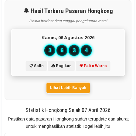
🔔 Hasil Terbaru Pasaran Hongkong
Result berdasarkan tanggal pengeluaran resmi
Kamis, 06 Agustus 2026
3
6
3
4
📋 Salin
📤 Bagikan
🎥 Paito Warna
Lihat Lebih Banyak
Statistik Hongkong Sejak 07 April 2026
Pastikan data pasaran Hongkong sudah terupdate dan akurat
untuk menghasilkan statistik Togel lebih jitu