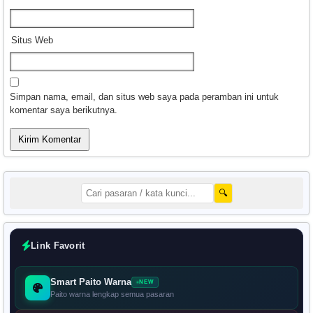
Situs Web
Simpan nama, email, dan situs web saya pada peramban ini untuk
komentar saya berikutnya.
🔍
Link Favorit
Smart Paito Warna
NEW
Paito warna lengkap semua pasaran