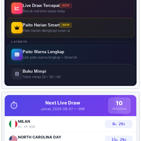
Live Draw Tercepat
NEW
Result real-time tanpa delay
Paito Harian Smart
NEW
Paito harian dilengkapi smart ai
LAINNYA
Paito Warna Lengkap
Link paito warna lengkap + Smart Ai
Buku Mimpi
Tafsir mimpi 2D / 3D / 4D
Next Live Draw
10
⏱️
Jumat, 2026-08-07 — WIB
PASARAN
MILAN
0
28
m
d
01:45 WIB
NORTH CAROLINA DAY
15
28
m
d