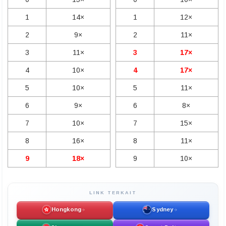
1
14×
1
12×
2
9×
2
11×
3
11×
3
17×
4
10×
4
17×
5
10×
5
11×
6
9×
6
8×
7
10×
7
15×
8
16×
8
11×
9
18×
9
10×
LINK TERKAIT
Hongkong
Sydney