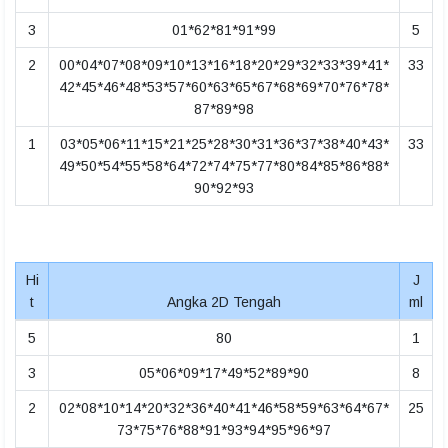
3
01*62*81*91*99
5
2
00*04*07*08*09*10*13*16*18*20*29*32*33*39*41*
33
42*45*46*48*53*57*60*63*65*67*68*69*70*76*78*
87*89*98
1
03*05*06*11*15*21*25*28*30*31*36*37*38*40*43*
33
49*50*54*55*58*64*72*74*75*77*80*84*85*86*88*
90*92*93
Hi
J
t
Angka 2D Tengah
ml
5
80
1
3
05*06*09*17*49*52*89*90
8
2
02*08*10*14*20*32*36*40*41*46*58*59*63*64*67*
25
73*75*76*88*91*93*94*95*96*97