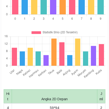
Hi
J
t
Angka 2D Depan
ml
4
59*94
2