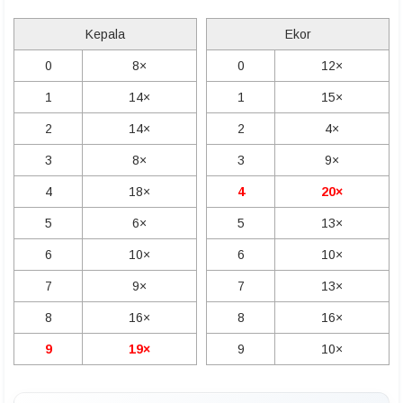
Kepala
Ekor
0
8×
0
12×
1
14×
1
15×
2
14×
2
4×
3
8×
3
9×
4
18×
4
20×
5
6×
5
13×
6
10×
6
10×
7
9×
7
13×
8
16×
8
16×
9
19×
9
10×