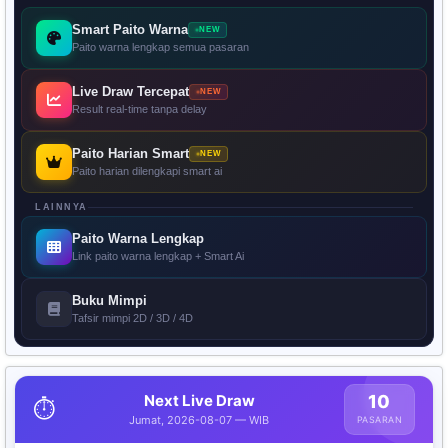
Smart Paito Warna
NEW
Paito warna lengkap semua pasaran
Live Draw Tercepat
NEW
Result real-time tanpa delay
Paito Harian Smart
NEW
Paito harian dilengkapi smart ai
LAINNYA
Paito Warna Lengkap
Link paito warna lengkap + Smart Ai
Buku Mimpi
Tafsir mimpi 2D / 3D / 4D
Next Live Draw
10
⏱️
Jumat, 2026-08-07 — WIB
PASARAN