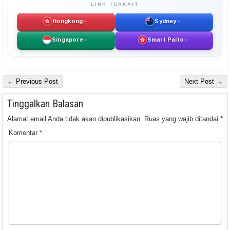
LINK TERKAIT
Hongkong
Sydney
Singapore
Smart Paito
← Previous Post
Next Post →
Tinggalkan Balasan
Alamat email Anda tidak akan dipublikasikan.
Ruas yang wajib ditandai
*
Komentar
*