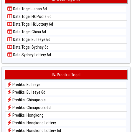
📝 Pola Dasar Taipei
Data Togel Kuda Lari
📝 Pola Dasar Taiwan
Data Togel Japan 6d
Data Togel Magnum Cambodia
Data Togel Hk Pools 6d
Data Togel Nagoya
Data Togel Hk Lottery 6d
Data Togel North Carolina Day
Data Togel China 6d
Data Togel Pcso
Data Togel Bullseye 6d
Data Togel Sao Paulo
Data Togel Sydney 6d
Data Togel Singapore
Data Sydney Lottery 6d
Data Togel Sydney
Data Togel Sydney Lottery
Data Togel Sydney Lottery 6d
📝 Prediksi Togel
Data Togel Sydney Lotto
Prediksi Bullseye
Data Togel Sydney Pools 6d
Prediksi Bullseye 6d
Data Togel Taipei
Prediksi Chinapools
Data Togel Taiwan
Prediksi Chinapools 6d
Prediksi Hongkong
Prediksi Hongkong Lottery
Prediksi Hongkong Lottery 6d