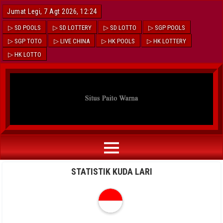
Jumat Legi, 7 Agt 2026, 12:24
▷ SD POOLS
▷ SD LOTTERY
▷ SD LOTTO
▷ SGP POOLS
▷ SGP TOTO
▷ LIVE CHINA
▷ HK POOLS
▷ HK LOTTERY
▷ HK LOTTO
STATISTIK KUDA LARI