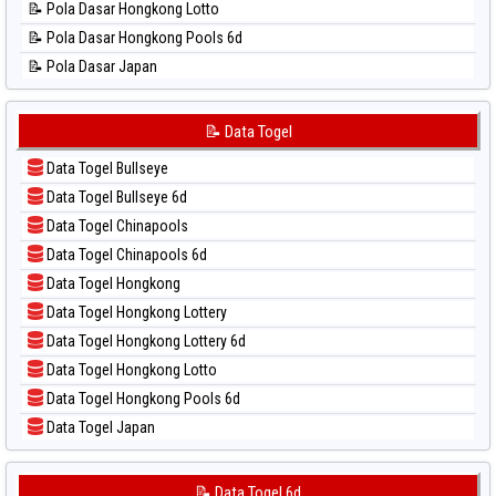
📝 Pola Dasar Hongkong Lotto
📊 Statistik Singapore
📝 Pola Dasar Hongkong Pools 6d
📊 Statistik Sydney
📝 Pola Dasar Japan
📊 Statistik Sydney Lottery
📝 Pola Dasar Japan 6d
📊 Statistik Sydney Lottery 6d
📝 Pola Dasar Korea
📝 Data Togel
📊 Statistik Sydney Lotto
📝 Pola Dasar Kuda Lari
📊 Statistik Sydney Pools 6d
Data Togel Bullseye
📝 Pola Dasar Magnum Cambodia
📊 Statistik Taipei
Data Togel Bullseye 6d
📝 Pola Dasar Nagoya
📊 Statistik Taiwan
Data Togel Chinapools
📝 Pola Dasar North Carolina Day
Data Togel Chinapools 6d
📝 Pola Dasar Pcso
Data Togel Hongkong
📝 Pola Dasar Sao Paulo
Data Togel Hongkong Lottery
📝 Pola Dasar Singapore
Data Togel Hongkong Lottery 6d
📝 Pola Dasar Sydney
Data Togel Hongkong Lotto
📝 Pola Dasar Sydney Lottery
Data Togel Hongkong Pools 6d
📝 Pola Dasar Sydney Lottery 6d
Data Togel Japan
📝 Pola Dasar Sydney Lotto
Data Togel Japan 6d
📝 Pola Dasar Sydney Pools 6d
Data Togel Korea
📝 Data Togel 6d