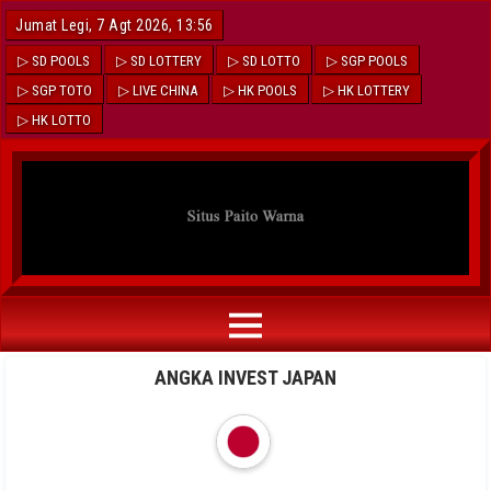
Jumat Legi, 7 Agt 2026, 13:56
▷ SD POOLS
▷ SD LOTTERY
▷ SD LOTTO
▷ SGP POOLS
▷ SGP TOTO
▷ LIVE CHINA
▷ HK POOLS
▷ HK LOTTERY
▷ HK LOTTO
ANGKA INVEST JAPAN