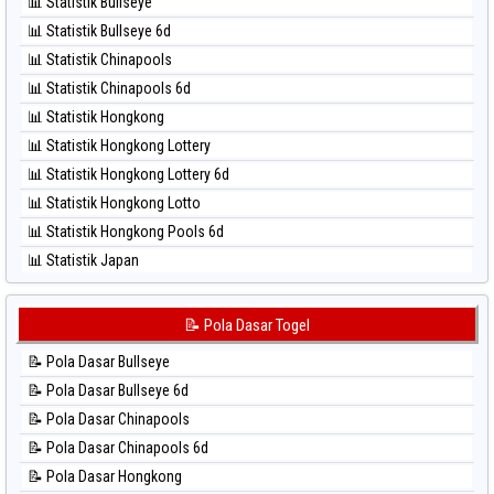
📊 Statistik Bullseye
⚽ Bola Hitam Magnum Cambodia
📊 Statistik Bullseye 6d
⚽ Bola Hitam Nagoya
📊 Statistik Chinapools
⚽ Bola Hitam North Carolina Day
📊 Statistik Chinapools 6d
⚽ Bola Hitam Pcso
📊 Statistik Hongkong
⚽ Bola Hitam Sao Paulo
📊 Statistik Hongkong Lottery
⚽ Bola Hitam Singapore
📊 Statistik Hongkong Lottery 6d
⚽ Bola Hitam Sydney
📊 Statistik Hongkong Lotto
⚽ Bola Hitam Sydney Lottery
📊 Statistik Hongkong Pools 6d
⚽ Bola Hitam Sydney Lottery 6d
📊 Statistik Japan
⚽ Bola Hitam Sydney Lotto
📊 Statistik Japan 6d
⚽ Bola Hitam Sydney Pools 6d
📊 Statistik Korea
📝 Pola Dasar Togel
⚽ Bola Hitam Taipei
📊 Statistik Kuda Lari
⚽ Bola Hitam Taiwan
📝 Pola Dasar Bullseye
📊 Statistik Magnum Cambodia
📝 Pola Dasar Bullseye 6d
📊 Statistik Nagoya
📝 Pola Dasar Chinapools
📊 Statistik New York Midday
📝 Pola Dasar Chinapools 6d
📊 Statistik North Carolina Day
📝 Pola Dasar Hongkong
📊 Statistik Pcso