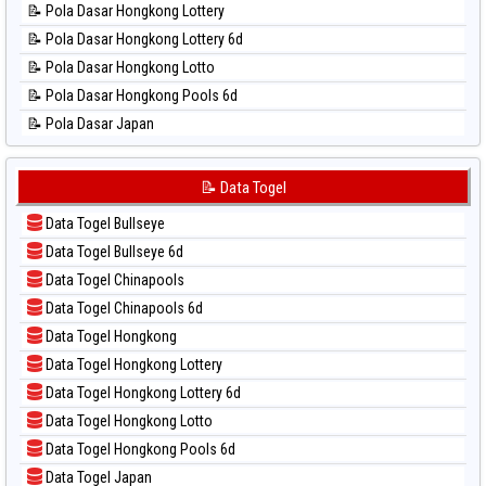
📝 Pola Dasar Hongkong Lottery
📊 Statistik Pennsylvania Day
📝 Pola Dasar Hongkong Lottery 6d
📊 Statistik Sao Paulo
📝 Pola Dasar Hongkong Lotto
📊 Statistik Singapore
📝 Pola Dasar Hongkong Pools 6d
📊 Statistik Sydney
📝 Pola Dasar Japan
📊 Statistik Sydney Lottery
📝 Pola Dasar Japan 6d
📊 Statistik Sydney Lottery 6d
📝 Pola Dasar Korea
📝 Data Togel
📊 Statistik Sydney Lotto
📝 Pola Dasar Kuda Lari
📊 Statistik Sydney Pools 6d
Data Togel Bullseye
📝 Pola Dasar Magnum Cambodia
📊 Statistik Taipei
Data Togel Bullseye 6d
📝 Pola Dasar Nagoya
📊 Statistik Taiwan
Data Togel Chinapools
📝 Pola Dasar North Carolina Day
Data Togel Chinapools 6d
📝 Pola Dasar Pcso
Data Togel Hongkong
📝 Pola Dasar Sao Paulo
Data Togel Hongkong Lottery
📝 Pola Dasar Singapore
Data Togel Hongkong Lottery 6d
📝 Pola Dasar Sydney
Data Togel Hongkong Lotto
📝 Pola Dasar Sydney Lottery
Data Togel Hongkong Pools 6d
📝 Pola Dasar Sydney Lottery 6d
Data Togel Japan