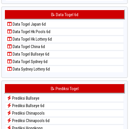
📝 Pola Dasar Sydney Lotto
Data Togel Japan 6d
📝 Pola Dasar Sydney Pools 6d
Data Togel Korea
📝 Data Togel 6d
📝 Pola Dasar Taipei
Data Togel Kuda Lari
📝 Pola Dasar Taiwan
Data Togel Japan 6d
Data Togel Magnum Cambodia
Data Togel Hk Pools 6d
Data Togel Nagoya
Data Togel Hk Lottery 6d
Data Togel North Carolina Day
Data Togel China 6d
Data Togel Pcso
Data Togel Bullseye 6d
Data Togel Sao Paulo
Data Togel Sydney 6d
Data Togel Singapore
Data Sydney Lottery 6d
Data Togel Sydney
Data Togel Sydney Lottery
Data Togel Sydney Lottery 6d
📝 Prediksi Togel
Data Togel Sydney Lotto
Prediksi Bullseye
Data Togel Sydney Pools 6d
Prediksi Bullseye 6d
Data Togel Taipei
Prediksi Chinapools
Data Togel Taiwan
Prediksi Chinapools 6d
Prediksi Hongkong