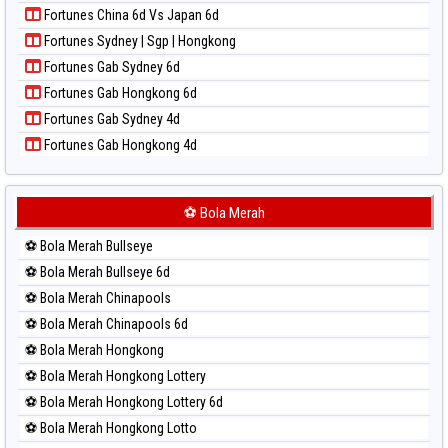
Paito Harian New York Midday
Fortunes China 6d Vs Japan 6d
Paito Harian North Carolina Day
Fortunes Sydney | Sgp | Hongkong
Paito Harian Pcso
Fortunes Gab Sydney 6d
Paito Harian Pennsylvania Day
Fortunes Gab Hongkong 6d
Paito Harian Sao Paulo
Fortunes Gab Sydney 4d
Paito Harian Singapore
Fortunes Gab Hongkong 4d
Paito Harian Sydney
Paito Harian Sydney Lottery
Paito Harian Sydney Lottery 6d
⚽ Bola Merah
Paito Harian Sydney Lotto
⚽ Bola Merah Bullseye
Paito Harian Sydney Pools 6d
⚽ Bola Merah Bullseye 6d
Paito Harian Taipei
⚽ Bola Merah Chinapools
Paito Harian Taiwan
⚽ Bola Merah Chinapools 6d
⚽ Bola Merah Hongkong
⚽ Bola Merah Hongkong Lottery
⚽ Bola Merah Hongkong Lottery 6d
⚽ Bola Merah Hongkong Lotto