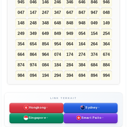
945
046
146
246
346
646
846
946
047
147
247
347
647
847
947
048
148
248
348
648
848
948
049
149
249
349
649
849
949
054
154
254
354
654
854
954
064
164
264
364
664
864
964
074
174
274
374
674
874
974
084
184
284
384
684
884
984
094
194
294
394
694
894
994
LINK TERKAIT
Hongkong
Sydney
Singapore
Smart Paito