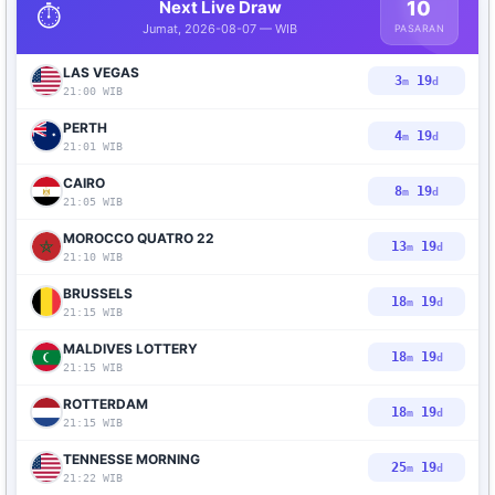
Next Live Draw
10
⏱️
Jumat, 2026-08-07 — WIB
PASARAN
LAS VEGAS
3
18
m
d
21:00 WIB
PERTH
4
18
m
d
21:01 WIB
CAIRO
8
18
m
d
21:05 WIB
MOROCCO QUATRO 22
13
18
m
d
21:10 WIB
BRUSSELS
18
18
m
d
21:15 WIB
MALDIVES LOTTERY
18
18
m
d
21:15 WIB
ROTTERDAM
18
18
m
d
21:15 WIB
TENNESSE MORNING
25
18
m
d
21:22 WIB