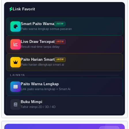
Link Favorit
Smart Paito Warna
NEW
Paito warna lengkap semua pasaran
Live Draw Tercepat
NEW
Result real-time tanpa delay
Paito Harian Smart
NEW
Paito harian dilengkapi smart ai
LAINNYA
Paito Warna Lengkap
Link paito warna lengkap + Smart Ai
Buku Mimpi
Tafsir mimpi 2D / 3D / 4D