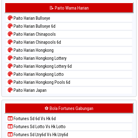
Paito Warna Korea
📝 Paito Warna Harian
Paito Warna Kuda Lari
Paito Harian Bullseye
Paito Warna Magnum Cambodia
Paito Harian Bullseye 6d
Paito Warna Nagoya
Paito Harian Chinapools
Paito Warna New York Midday
Paito Harian Chinapools 6d
Paito Warna North Carolina Day
Paito Harian Hongkong
Paito Warna Pcso
Paito Harian Hongkong Lottery
Paito Warna Pennsylvania Day
Paito Harian Hongkong Lottery 6d
Paito Warna Sao Paulo
Paito Harian Hongkong Lotto
Paito Warna Singapore
Paito Harian Hongkong Pools 6d
Paito Warna Sydney
Paito Harian Japan
Paito Warna Sydney Lottery
Paito Harian Japan 6d
Paito Warna Sydney Lottery 6d
Paito Harian Korea
⚽ Bola Fortunes Gabungan
Paito Warna Sydney Lotto
Paito Harian Kuda Lari
Paito Warna Sydney Pools 6d
Fortunes Sd 6d Vs Hk 6d
Paito Harian Magnum Cambodia
Paito Warna Taipei
Fortunes Sd Lotto Vs Hk Lotto
Paito Harian Nagoya
Paito Warna Taiwan
Fortunes Sd Ltry6d Vs Hk Ltry6d