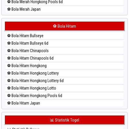
⚽ Bola Merah Hongkong Pools 6d
⚽ Bola Merah Japan
⚽ Bola Merah Japan 6d
⚽ Bola Merah Korea
⚽ Bola Hitam
⚽ Bola Merah Kuda Lari
⚽ Bola Hitam Bullseye
⚽ Bola Merah Magnum Cambodia
⚽ Bola Hitam Bullseye 6d
⚽ Bola Merah Nagoya
⚽ Bola Hitam Chinapools
⚽ Bola Merah North Carolina Day
⚽ Bola Hitam Chinapools 6d
⚽ Bola Merah Pcso
⚽ Bola Hitam Hongkong
⚽ Bola Merah Sao Paulo
⚽ Bola Hitam Hongkong Lottery
⚽ Bola Merah Singapore
⚽ Bola Hitam Hongkong Lottery 6d
⚽ Bola Merah Sydney
⚽ Bola Hitam Hongkong Lotto
⚽ Bola Merah Sydney Lottery
⚽ Bola Hitam Hongkong Pools 6d
⚽ Bola Merah Sydney Lottery 6d
⚽ Bola Hitam Japan
⚽ Bola Merah Sydney Lotto
⚽ Bola Hitam Japan 6d
⚽ Bola Merah Sydney Pools 6d
⚽ Bola Hitam Korea
📊 Statistik Togel
⚽ Bola Merah Taipei
⚽ Bola Hitam Kuda Lari
⚽ Bola Merah Taiwan