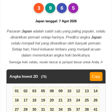
3
9
6
5
Japan tanggal: 7 Agst 2026
Pasaran
Japan
adalah salah satu yang paling populer, selalu
dinantikan pemain setiap harinya. Prediksi angka
Japan
selalu menjadi hal yang dinantikan oleh banyak pemain.
Setiap hari, Hasil keluaran terbaru yang menjadi acuan
dalam menentukan angka hoki berikutnya.
Semoga hoki selalu, rezeki lancar & jackpot besar untuk Anda 🎉
Angka Invest 2D
Copy
(76)
01
02
03
05
08
09
10
12
13
14
16
17
18
19
20
21
23
24
25
26
27
29
30
31
32
34
35
37
38
41