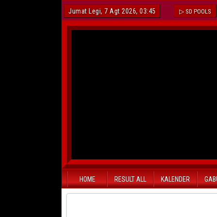
Jumat Legi, 7 Agt 2026, 03:45
▷ SD POOLS
HOME
RESULT ALL
KALENDER
GAB