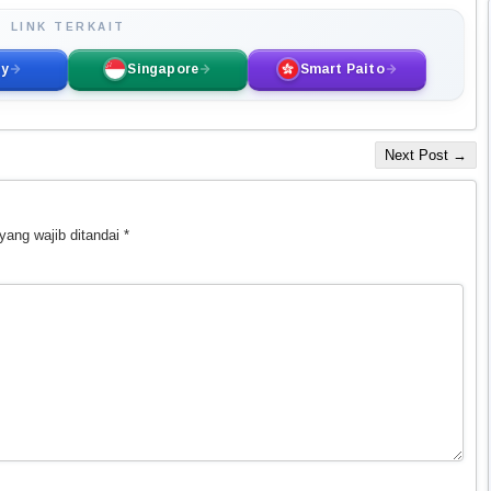
LINK TERKAIT
ey
Singapore
Smart Paito
Next Post →
yang wajib ditandai
*