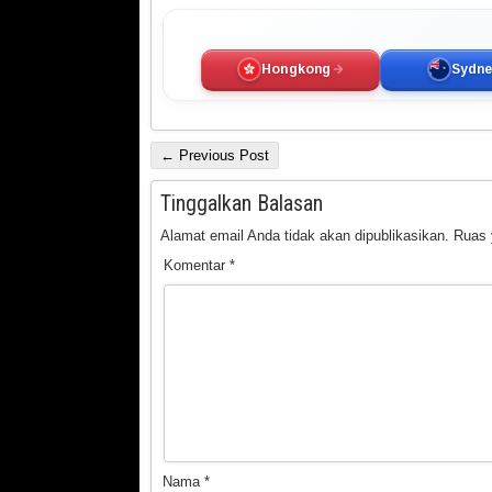
Hongkong
Sydn
← Previous Post
Tinggalkan Balasan
Alamat email Anda tidak akan dipublikasikan.
Ruas 
Komentar
*
Nama
*