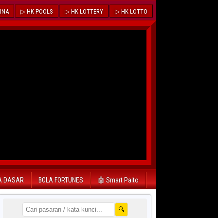
INA
▷ HK POOLS
▷ HK LOTTERY
▷ HK LOTTO
A DASAR
BOLA FORTUNES
🤖 Smart Paito
🔍