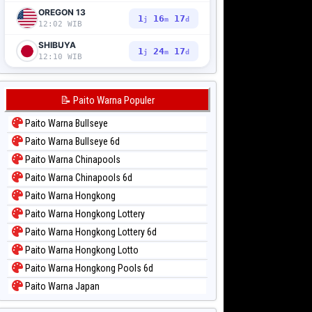
OREGON 13
1
16
16
j
m
d
12:02 WIB
SHIBUYA
1
24
16
j
m
d
12:10 WIB
📝 Paito Warna Populer
Paito Warna Bullseye
Paito Warna Bullseye 6d
Paito Warna Chinapools
Paito Warna Chinapools 6d
Paito Warna Hongkong
Paito Warna Hongkong Lottery
Paito Warna Hongkong Lottery 6d
Paito Warna Hongkong Lotto
Paito Warna Hongkong Pools 6d
Paito Warna Japan
Paito Warna Japan 6d