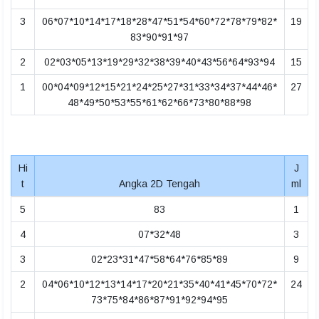
3
06*07*10*14*17*18*28*47*51*54*60*72*78*79*82*
19
83*90*91*97
2
02*03*05*13*19*29*32*38*39*40*43*56*64*93*94
15
1
00*04*09*12*15*21*24*25*27*31*33*34*37*44*46*
27
48*49*50*53*55*61*62*66*73*80*88*98
Hi
J
t
Angka 2D Tengah
ml
5
83
1
4
07*32*48
3
3
02*23*31*47*58*64*76*85*89
9
2
04*06*10*12*13*14*17*20*21*35*40*41*45*70*72*
24
73*75*84*86*87*91*92*94*95