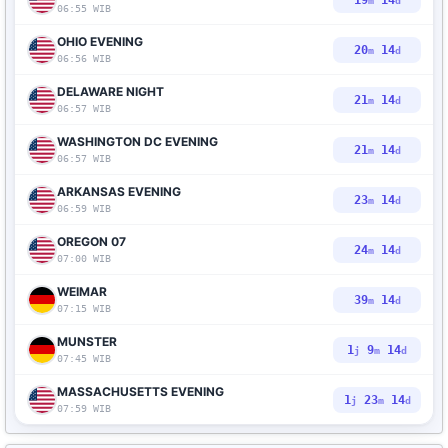
m
d
06:55 WIB
OHIO EVENING
20
13
m
d
06:56 WIB
DELAWARE NIGHT
21
13
m
d
06:57 WIB
WASHINGTON DC EVENING
21
13
m
d
06:57 WIB
ARKANSAS EVENING
23
13
m
d
06:59 WIB
OREGON 07
24
13
m
d
07:00 WIB
WEIMAR
39
13
m
d
07:15 WIB
MUNSTER
1
9
13
j
m
d
07:45 WIB
MASSACHUSETTS EVENING
1
23
13
j
m
d
07:59 WIB