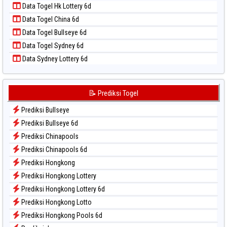
Data Togel Hk Lottery 6d
Data Togel North Carolina Day
Data Togel China 6d
Data Togel Pcso
Data Togel Bullseye 6d
Data Togel Sao Paulo
Data Togel Sydney 6d
Data Togel Singapore
Data Sydney Lottery 6d
Data Togel Sydney
Data Togel Sydney Lottery
Data Togel Sydney Lottery 6d
📝 Prediksi Togel
Data Togel Sydney Lotto
Prediksi Bullseye
Data Togel Sydney Pools 6d
Prediksi Bullseye 6d
Data Togel Taipei
Prediksi Chinapools
Data Togel Taiwan
Prediksi Chinapools 6d
Prediksi Hongkong
Prediksi Hongkong Lottery
Prediksi Hongkong Lottery 6d
Prediksi Hongkong Lotto
Prediksi Hongkong Pools 6d