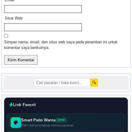
Situs Web
Simpan nama, email, dan situs web saya pada peramban ini untuk
komentar saya berikutnya.
🔍
Link Favorit
Smart Paito Warna
NEW
Paito warna lengkap semua pasaran