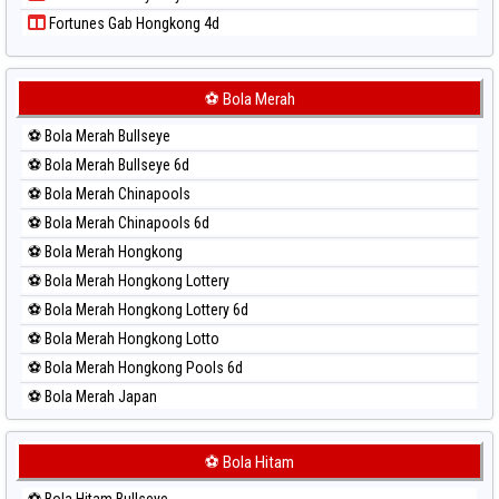
Paito Harian Singapore
Fortunes Gab Hongkong 4d
Paito Harian Sydney
Paito Harian Sydney Lottery
Paito Harian Sydney Lottery 6d
⚽ Bola Merah
Paito Harian Sydney Lotto
⚽ Bola Merah Bullseye
Paito Harian Sydney Pools 6d
⚽ Bola Merah Bullseye 6d
Paito Harian Taipei
⚽ Bola Merah Chinapools
Paito Harian Taiwan
⚽ Bola Merah Chinapools 6d
⚽ Bola Merah Hongkong
⚽ Bola Merah Hongkong Lottery
⚽ Bola Merah Hongkong Lottery 6d
⚽ Bola Merah Hongkong Lotto
⚽ Bola Merah Hongkong Pools 6d
⚽ Bola Merah Japan
⚽ Bola Merah Japan 6d
⚽ Bola Merah Korea
⚽ Bola Hitam
⚽ Bola Merah Kuda Lari