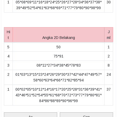
1
05*08*09*11*16*18*24*25*26*27*28*34*36*37*38*
30
39*49*52*54*61*63*68*69*71*77*79*80*90*98*99
Hi
J
t
Angka 2D Belakang
ml
5
50
1
4
75*91
2
3
08*11*27*34*38*45*78*83
8
2
01*03*13*15*23*24*26*29*30*37*42*44*47*49*57*
24
58*60*63*64*66*71*82*85*94
1
00*02*05*10*12*14*16*17*20*25*28*31*36*39*41*
37
43*46*51*52*54*55*61*68*70*72*73*77*79*80*81*
84*86*88*89*90*96*99