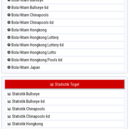
⚽ Bola Hitam Bullseye
⚽ Bola Merah Magnum Cambodia
⚽ Bola Hitam Bullseye 6d
⚽ Bola Merah Nagoya
⚽ Bola Hitam Chinapools
⚽ Bola Merah North Carolina Day
⚽ Bola Hitam Chinapools 6d
⚽ Bola Merah Pcso
⚽ Bola Hitam Hongkong
⚽ Bola Merah Sao Paulo
⚽ Bola Hitam Hongkong Lottery
⚽ Bola Merah Singapore
⚽ Bola Hitam Hongkong Lottery 6d
⚽ Bola Merah Sydney
⚽ Bola Hitam Hongkong Lotto
⚽ Bola Merah Sydney Lottery
⚽ Bola Hitam Hongkong Pools 6d
⚽ Bola Merah Sydney Lottery 6d
⚽ Bola Hitam Japan
⚽ Bola Merah Sydney Lotto
⚽ Bola Hitam Japan 6d
⚽ Bola Merah Sydney Pools 6d
⚽ Bola Hitam Korea
📊 Statistik Togel
⚽ Bola Merah Taipei
⚽ Bola Hitam Kuda Lari
⚽ Bola Merah Taiwan
📊 Statistik Bullseye
⚽ Bola Hitam Magnum Cambodia
📊 Statistik Bullseye 6d
⚽ Bola Hitam Nagoya
📊 Statistik Chinapools
⚽ Bola Hitam North Carolina Day
📊 Statistik Chinapools 6d
⚽ Bola Hitam Pcso
📊 Statistik Hongkong
⚽ Bola Hitam Sao Paulo