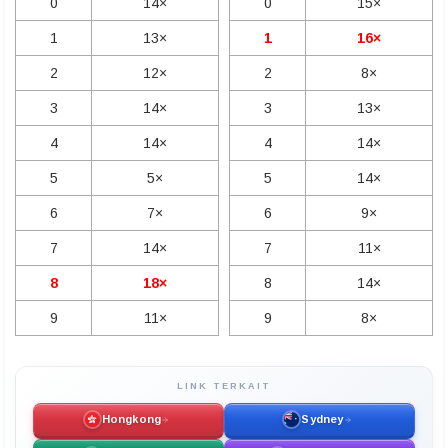
0
14×
0
15×
1
13×
1
16×
2
12×
2
8×
3
14×
3
13×
4
14×
4
14×
5
5×
5
14×
6
7×
6
9×
7
14×
7
11×
8
18×
8
14×
9
11×
9
8×
LINK TERKAIT
Hongkong
Sydney