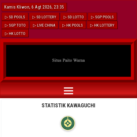
Kamis Kliwon, 6 Agt 2026, 23:35
▷ SD POOLS
▷ SD LOTTERY
▷ SD LOTTO
▷ SGP POOLS
▷ SGP TOTO
▷ LIVE CHINA
▷ HK POOLS
▷ HK LOTTERY
▷ HK LOTTO
STATISTIK KAWAGUCHI