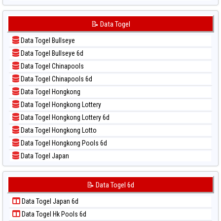
📊 Statistik Sydney Lottery
📝 Pola Dasar Japan 6d
📊 Statistik Sydney Lottery 6d
📝 Pola Dasar Korea
📝 Data Togel
📊 Statistik Sydney Lotto
📝 Pola Dasar Kuda Lari
📊 Statistik Sydney Pools 6d
Data Togel Bullseye
📝 Pola Dasar Magnum Cambodia
📊 Statistik Taipei
Data Togel Bullseye 6d
📝 Pola Dasar Nagoya
📊 Statistik Taiwan
Data Togel Chinapools
📝 Pola Dasar North Carolina Day
Data Togel Chinapools 6d
📝 Pola Dasar Pcso
Data Togel Hongkong
📝 Pola Dasar Sao Paulo
Data Togel Hongkong Lottery
📝 Pola Dasar Singapore
Data Togel Hongkong Lottery 6d
📝 Pola Dasar Sydney
Data Togel Hongkong Lotto
📝 Pola Dasar Sydney Lottery
Data Togel Hongkong Pools 6d
📝 Pola Dasar Sydney Lottery 6d
Data Togel Japan
📝 Pola Dasar Sydney Lotto
Data Togel Japan 6d
📝 Pola Dasar Sydney Pools 6d
Data Togel Korea
📝 Data Togel 6d
📝 Pola Dasar Taipei
Data Togel Kuda Lari
📝 Pola Dasar Taiwan
Data Togel Japan 6d
Data Togel Magnum Cambodia
Data Togel Hk Pools 6d
Data Togel Nagoya