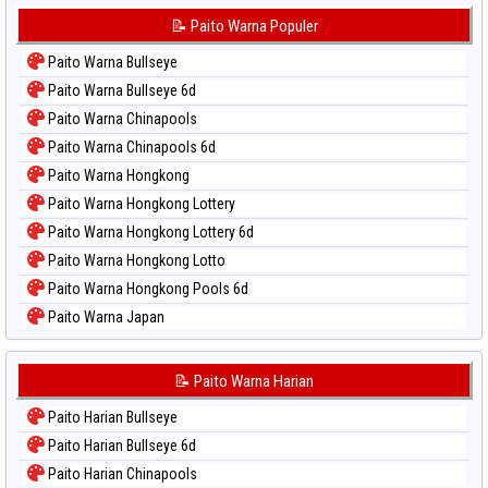
📝 Paito Warna Populer
Paito Warna Bullseye
Paito Warna Bullseye 6d
Paito Warna Chinapools
Paito Warna Chinapools 6d
Paito Warna Hongkong
Paito Warna Hongkong Lottery
Paito Warna Hongkong Lottery 6d
Paito Warna Hongkong Lotto
Paito Warna Hongkong Pools 6d
Paito Warna Japan
Paito Warna Japan 6d
Paito Warna Korea
📝 Paito Warna Harian
Paito Warna Kuda Lari
Paito Harian Bullseye
Paito Warna Magnum Cambodia
Paito Harian Bullseye 6d
Paito Warna Nagoya
Paito Harian Chinapools
Paito Warna New York Midday