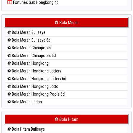
Fortunes Gab Hongkong 4d
Paito Harian Sydney
Paito Harian Sydney Lottery
Paito Harian Sydney Lottery 6d
⚽ Bola Merah
Paito Harian Sydney Lotto
⚽ Bola Merah Bullseye
Paito Harian Sydney Pools 6d
⚽ Bola Merah Bullseye 6d
Paito Harian Taipei
⚽ Bola Merah Chinapools
Paito Harian Taiwan
⚽ Bola Merah Chinapools 6d
⚽ Bola Merah Hongkong
⚽ Bola Merah Hongkong Lottery
⚽ Bola Merah Hongkong Lottery 6d
⚽ Bola Merah Hongkong Lotto
⚽ Bola Merah Hongkong Pools 6d
⚽ Bola Merah Japan
⚽ Bola Merah Japan 6d
⚽ Bola Merah Korea
⚽ Bola Hitam
⚽ Bola Merah Kuda Lari
⚽ Bola Hitam Bullseye
⚽ Bola Merah Magnum Cambodia