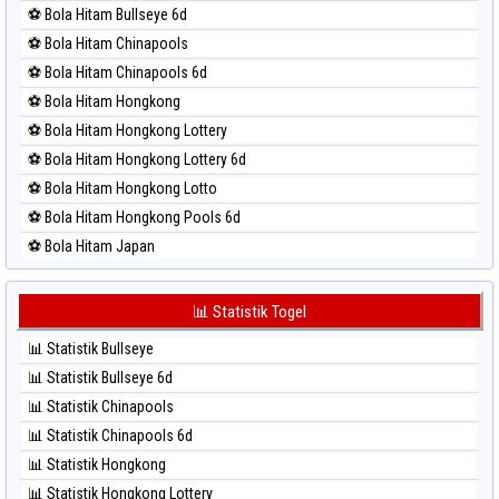
⚽ Bola Hitam Bullseye 6d
⚽ Bola Merah Nagoya
⚽ Bola Hitam Chinapools
⚽ Bola Merah North Carolina Day
⚽ Bola Hitam Chinapools 6d
⚽ Bola Merah Pcso
⚽ Bola Hitam Hongkong
⚽ Bola Merah Sao Paulo
⚽ Bola Hitam Hongkong Lottery
⚽ Bola Merah Singapore
⚽ Bola Hitam Hongkong Lottery 6d
⚽ Bola Merah Sydney
⚽ Bola Hitam Hongkong Lotto
⚽ Bola Merah Sydney Lottery
⚽ Bola Hitam Hongkong Pools 6d
⚽ Bola Merah Sydney Lottery 6d
⚽ Bola Hitam Japan
⚽ Bola Merah Sydney Lotto
⚽ Bola Hitam Japan 6d
⚽ Bola Merah Sydney Pools 6d
⚽ Bola Hitam Korea
📊 Statistik Togel
⚽ Bola Merah Taipei
⚽ Bola Hitam Kuda Lari
⚽ Bola Merah Taiwan
📊 Statistik Bullseye
⚽ Bola Hitam Magnum Cambodia
📊 Statistik Bullseye 6d
⚽ Bola Hitam Nagoya
📊 Statistik Chinapools
⚽ Bola Hitam North Carolina Day
📊 Statistik Chinapools 6d
⚽ Bola Hitam Pcso
📊 Statistik Hongkong
⚽ Bola Hitam Sao Paulo
📊 Statistik Hongkong Lottery