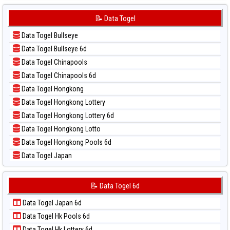
📝 Pola Dasar Japan 6d
📊 Statistik Sydney Lottery 6d
📝 Pola Dasar Korea
📝 Data Togel
📊 Statistik Sydney Lotto
📝 Pola Dasar Kuda Lari
📊 Statistik Sydney Pools 6d
Data Togel Bullseye
📝 Pola Dasar Magnum Cambodia
📊 Statistik Taipei
Data Togel Bullseye 6d
📝 Pola Dasar Nagoya
📊 Statistik Taiwan
Data Togel Chinapools
📝 Pola Dasar North Carolina Day
Data Togel Chinapools 6d
📝 Pola Dasar Pcso
Data Togel Hongkong
📝 Pola Dasar Sao Paulo
Data Togel Hongkong Lottery
📝 Pola Dasar Singapore
Data Togel Hongkong Lottery 6d
📝 Pola Dasar Sydney
Data Togel Hongkong Lotto
📝 Pola Dasar Sydney Lottery
Data Togel Hongkong Pools 6d
📝 Pola Dasar Sydney Lottery 6d
Data Togel Japan
📝 Pola Dasar Sydney Lotto
Data Togel Japan 6d
📝 Pola Dasar Sydney Pools 6d
Data Togel Korea
📝 Data Togel 6d
📝 Pola Dasar Taipei
Data Togel Kuda Lari
📝 Pola Dasar Taiwan
Data Togel Japan 6d
Data Togel Magnum Cambodia
Data Togel Hk Pools 6d
Data Togel Nagoya
Data Togel Hk Lottery 6d