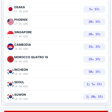
OSAKA
5
36
m
d
17:30 WIB
PHOENIX
20
36
m
d
17:45 WIB
SINGAPORE
20
36
m
d
17:45 WIB
CAMBODIA
35
36
m
d
18:00 WIB
MOROCCO QUATRO 19
35
36
m
d
18:00 WIB
INCHEON
50
36
m
d
18:15 WIB
SEOUL
1
5
36
j
m
d
18:30 WIB
SUWON
1
20
36
j
m
d
18:45 WIB