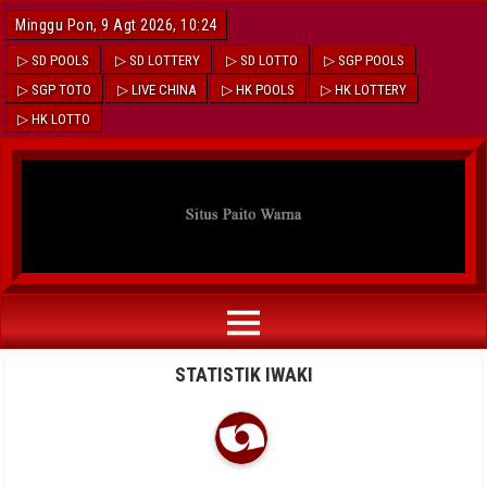
Minggu Pon, 9 Agt 2026, 10:24
▷ SD POOLS
▷ SD LOTTERY
▷ SD LOTTO
▷ SGP POOLS
▷ SGP TOTO
▷ LIVE CHINA
▷ HK POOLS
▷ HK LOTTERY
▷ HK LOTTO
STATISTIK IWAKI