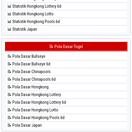
⚽ Bola Hitam Singapore
📊 Statistik Hongkong Lottery 6d
⚽ Bola Hitam Sydney
📊 Statistik Hongkong Lotto
⚽ Bola Hitam Sydney Lottery
📊 Statistik Hongkong Pools 6d
⚽ Bola Hitam Sydney Lottery 6d
📊 Statistik Japan
⚽ Bola Hitam Sydney Lotto
📊 Statistik Japan 6d
⚽ Bola Hitam Sydney Pools 6d
📊 Statistik Korea
📝 Pola Dasar Togel
⚽ Bola Hitam Taipei
📊 Statistik Kuda Lari
⚽ Bola Hitam Taiwan
📝 Pola Dasar Bullseye
📊 Statistik Magnum Cambodia
📝 Pola Dasar Bullseye 6d
📊 Statistik Nagoya
📝 Pola Dasar Chinapools
📊 Statistik New York Midday
📝 Pola Dasar Chinapools 6d
📊 Statistik North Carolina Day
📝 Pola Dasar Hongkong
📊 Statistik Pcso
📝 Pola Dasar Hongkong Lottery
📊 Statistik Pennsylvania Day
📝 Pola Dasar Hongkong Lottery 6d
📊 Statistik Sao Paulo
📝 Pola Dasar Hongkong Lotto
📊 Statistik Singapore
📝 Pola Dasar Hongkong Pools 6d
📊 Statistik Sydney
📝 Pola Dasar Japan
📊 Statistik Sydney Lottery