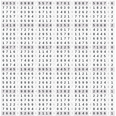
4
0
5
3
8
0
9
8
8
7
5
5
7
8
6
0
7
0
1
1
8
0
8
7
6
5
9
6
7
4
6
7
7
3
5
8
2
0
1
2
3
9
4
6
6
3
8
0
3
0
3
8
2
0
9
9
1
8
2
6
8
6
3
7
7
0
7
0
3
9
9
9
6
7
1
0
1
3
4
8
1
9
0
2
6
2
8
5
0
5
1
6
2
8
2
5
7
3
6
7
8
4
3
2
3
1
5
6
3
2
2
1
3
7
7
5
8
4
3
7
2
2
4
2
2
3
5
1
6
0
5
9
9
9
4
1
1
2
3
5
4
6
9
6
5
2
1
9
1
6
3
0
9
9
7
1
4
1
8
9
3
9
0
0
0
8
9
2
4
6
0
3
5
3
8
8
9
7
0
7
5
0
6
8
5
2
4
7
0
8
8
7
2
7
6
4
1
5
0
4
4
1
0
1
7
8
2
6
6
9
6
4
2
1
9
1
6
3
8
2
5
7
9
4
8
0
8
2
9
5
1
6
3
5
7
8
6
1
1
7
6
4
8
4
4
6
1
8
0
8
0
0
0
5
0
5
3
8
0
7
2
9
2
5
1
7
7
5
1
9
0
3
3
6
8
5
0
5
6
1
7
3
3
6
9
2
1
7
8
2
4
5
8
4
8
0
4
5
9
1
4
7
5
3
8
2
6
2
8
9
0
4
7
7
5
7
0
9
3
3
9
8
1
7
8
6
2
2
5
7
0
9
2
6
8
7
1
0
2
2
0
9
7
1
6
7
2
7
3
0
3
1
1
4
7
2
9
0
7
5
3
7
3
6
3
9
8
0
9
4
4
6
5
9
4
1
5
5
0
6
8
5
2
4
4
0
4
8
9
7
0
7
6
3
0
8
8
4
4
2
5
7
3
0
5
1
6
7
7
4
8
4
3
2
1
9
2
2
3
8
9
4
4
8
2
1
4
5
7
8
9
1
1
6
4
8
7
4
2
1
6
9
7
7
3
1
0
7
7
4
1
7
1
8
1
5
5
2
7
9
9
3
5
8
2
0
7
4
5
9
1
9
4
2
6
9
9
5
1
6
8
4
5
7
3
1
6
0
4
4
1
7
4
7
2
3
9
7
4
9
4
8
0
6
6
3
0
7
6
9
6
5
0
0
8
8
6
1
2
1
3
2
8
3
3
6
5
6
5
2
8
1
5
5
2
7
9
1
8
6
0
6
4
9
8
5
4
2
4
9
8
8
3
5
5
0
5
6
5
8
5
2
7
8
9
8
0
8
2
6
6
2
8
8
0
2
1
3
9
5
9
9
9
5
8
2
4
6
1
6
0
8
4
3
8
8
6
5
2
5
1
8
2
1
0
8
3
4
7
7
6
3
8
2
2
3
7
1
8
2
7
8
3
2
5
9
8
9
4
4
5
5
8
6
5
1
3
8
2
1
6
9
2
8
1
2
8
4
6
1
1
3
5
0
0
0
1
0
6
3
9
8
5
5
0
5
8
6
8
2
1
8
1
9
1
1
2
2
9
7
7
1
3
6
4
9
4
6
7
6
9
6
9
0
0
4
4
3
1
7
9
7
7
5
8
8
7
4
2
7
5
3
8
6
1
2
2
4
0
9
5
9
5
9
8
7
8
6
2
2
5
0
5
2
1
4
0
4
5
3
3
6
9
0
7
9
1
6
7
9
2
9
4
4
2
4
7
0
7
0
6
7
1
8
3
0
7
9
7
8
4
8
6
5
6
2
6
6
3
9
5
2
6
0
6
3
1
1
8
9
4
3
9
3
3
4
8
4
0
4
0
9
5
6
2
1