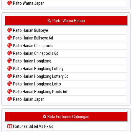
Paito Warna Japan
Paito Warna Japan 6d
Paito Warna Korea
📝 Paito Warna Harian
Paito Warna Kuda Lari
Paito Harian Bullseye
Paito Warna Magnum Cambodia
Paito Harian Bullseye 6d
Paito Warna Nagoya
Paito Harian Chinapools
Paito Warna New York Midday
Paito Harian Chinapools 6d
Paito Warna North Carolina Day
Paito Harian Hongkong
Paito Warna Pcso
Paito Harian Hongkong Lottery
Paito Warna Pennsylvania Day
Paito Harian Hongkong Lottery 6d
Paito Warna Sao Paulo
Paito Harian Hongkong Lotto
Paito Warna Singapore
Paito Harian Hongkong Pools 6d
Paito Warna Sydney
Paito Harian Japan
Paito Warna Sydney Lottery
Paito Harian Japan 6d
Paito Warna Sydney Lottery 6d
Paito Harian Korea
⚽ Bola Fortunes Gabungan
Paito Warna Sydney Lotto
Paito Harian Kuda Lari
Paito Warna Sydney Pools 6d
Fortunes Sd 6d Vs Hk 6d
Paito Harian Magnum Cambodia