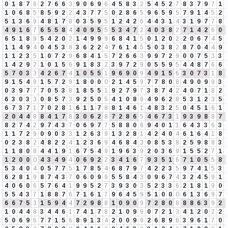
0
1
8
7
6
2
7
6
6
3
9
0
6
9
6
4
5
8
3
2
5
4
5
2
7
8
3
7
9
7
1
1
0
6
8
5
8
5
9
2
2
4
3
7
7
5
0
2
8
6
5
9
6
5
9
5
7
9
1
4
5
2
5
1
3
6
9
4
8
1
7
8
0
3
5
9
5
1
2
4
2
6
4
4
3
1
4
3
1
9
7
7
8
4
9
1
6
7
6
5
5
8
4
4
0
9
5
5
5
3
4
7
2
4
0
3
8
2
7
1
4
2
6
0
6
5
1
8
9
5
4
2
0
2
1
4
9
9
9
6
8
4
1
5
0
1
2
0
2
2
0
6
7
4
5
1
1
4
9
4
0
4
5
3
8
3
6
2
2
4
7
6
1
4
5
5
0
3
8
2
8
7
0
4
4
9
1
1
2
3
5
1
0
7
2
9
6
8
4
1
5
7
2
6
6
3
9
9
7
2
9
0
0
7
5
3
3
1
4
2
9
2
1
0
1
5
6
9
1
8
3
2
3
9
7
2
9
0
5
5
9
5
4
4
8
7
6
6
5
7
0
3
3
4
2
6
7
4
1
0
5
5
1
9
6
9
0
9
4
9
1
5
6
3
0
7
3
1
8
9
1
5
4
9
1
5
7
2
9
1
8
0
0
0
2
1
4
5
9
7
7
8
0
8
4
9
0
9
9
3
0
3
9
7
7
7
0
5
3
8
1
8
5
5
1
9
2
7
9
7
3
8
7
4
2
4
0
7
1
8
2
6
3
0
3
3
0
8
5
7
3
9
2
5
0
5
4
1
0
8
8
4
9
6
2
8
5
3
1
2
3
5
6
7
3
7
1
7
0
2
8
1
6
1
1
7
8
8
1
4
6
1
4
8
3
2
5
0
4
5
1
6
1
2
0
4
4
8
8
4
1
7
8
3
0
6
2
8
7
2
8
6
5
4
6
7
3
1
9
3
9
8
8
7
8
2
7
4
2
9
7
4
3
7
0
6
9
7
7
5
8
8
0
8
9
4
0
1
1
6
4
3
3
6
3
1
1
7
2
9
0
9
0
3
3
1
2
6
3
9
1
3
2
8
1
4
2
4
0
4
6
1
6
4
1
8
0
2
3
8
2
4
8
2
2
4
1
2
3
6
9
4
6
8
4
3
0
8
5
3
8
2
5
9
8
8
3
1
1
8
0
8
4
4
1
9
1
6
7
5
4
9
1
9
6
3
9
2
0
3
6
9
1
5
5
2
7
1
1
2
0
0
0
4
3
4
9
4
0
6
9
2
2
3
4
1
6
7
9
3
5
1
6
7
1
0
5
5
8
5
3
4
0
4
0
5
7
7
5
1
7
8
5
4
6
8
7
9
7
4
2
2
3
5
9
7
4
1
5
3
6
2
8
1
9
8
7
4
3
7
0
6
0
9
9
5
5
8
4
3
0
9
6
7
4
3
2
4
5
9
1
4
0
6
0
6
5
7
6
4
1
9
9
5
2
7
3
9
3
0
3
5
2
3
3
6
2
1
8
1
9
0
5
5
4
3
7
1
8
8
7
6
7
1
6
1
7
9
6
4
5
9
5
1
0
0
0
6
1
3
6
9
7
6
6
7
5
3
1
5
9
4
4
7
2
9
8
8
1
0
9
0
9
7
2
8
0
8
8
8
6
3
9
2
1
0
4
4
8
3
4
4
6
1
7
4
1
7
8
2
1
0
9
9
0
7
2
1
3
4
1
2
0
2
2
5
0
6
9
6
7
7
1
5
6
8
9
1
3
4
2
0
0
9
9
2
6
8
9
8
3
9
6
1
7
0