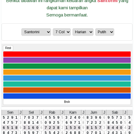
Berikut dibawah ini rangkuman keluaran angka
Santorini
yang
dapat kami tampilkan
Semoga bermanfaat.
Rest
Brsh
Sen
J
Sel
J
Rab
J
Kam
J
Jum
J
Sab
J
M
5
2
9
1
1
7
0
3
7
1
4
5
5
9
5
3
2
4
0
4
8
3
9
6
6
9
5
7
3
1
5
4
7
5
7
3
8
8
1
4
5
0
9
2
5
7
6
9
7
1
8
7
2
3
2
5
8
4
5
0
5
4
6
5
1
8
9
3
1
6
0
6
7
2
3
8
2
1
5
3
6
9
8
1
5
7
3
8
4
4
0
4
2
8
4
7
3
1
9
5
9
7
7
5
5
4
2
6
2
6
8
8
7
0
7
0
1
1
2
4
3
1
4
9