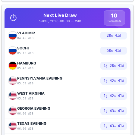
Next Live Draw
10
⏱️
Sabtu, 2026-08-08 — WIB
PASARAN
VLADIMIR
28
40
m
d
04:45 WIB
SOCHI
58
40
m
d
05:15 WIB
HAMBURG
1
28
40
j
m
d
05:45 WIB
PENNSYLVANIA EVENING
1
42
40
j
m
d
05:59 WIB
WEST VIRGINIA
1
42
40
j
m
d
05:59 WIB
GEORGIA EVENING
1
43
40
j
m
d
06:00 WIB
TEXAS EVENING
1
43
40
j
m
d
06:00 WIB