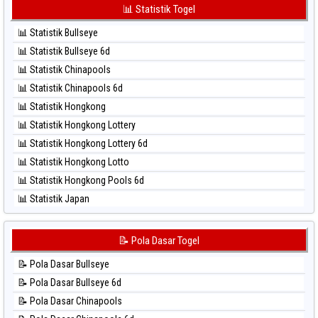
⚽ Bola Hitam Korea
📊 Statistik Togel
⚽ Bola Merah Taipei
⚽ Bola Hitam Kuda Lari
⚽ Bola Merah Taiwan
📊 Statistik Bullseye
⚽ Bola Hitam Magnum Cambodia
📊 Statistik Bullseye 6d
⚽ Bola Hitam Nagoya
📊 Statistik Chinapools
⚽ Bola Hitam North Carolina Day
📊 Statistik Chinapools 6d
⚽ Bola Hitam Pcso
📊 Statistik Hongkong
⚽ Bola Hitam Sao Paulo
📊 Statistik Hongkong Lottery
⚽ Bola Hitam Singapore
📊 Statistik Hongkong Lottery 6d
⚽ Bola Hitam Sydney
📊 Statistik Hongkong Lotto
⚽ Bola Hitam Sydney Lottery
📊 Statistik Hongkong Pools 6d
⚽ Bola Hitam Sydney Lottery 6d
📊 Statistik Japan
⚽ Bola Hitam Sydney Lotto
📊 Statistik Japan 6d
⚽ Bola Hitam Sydney Pools 6d
📊 Statistik Korea
📝 Pola Dasar Togel
⚽ Bola Hitam Taipei
📊 Statistik Kuda Lari
⚽ Bola Hitam Taiwan
📝 Pola Dasar Bullseye
📊 Statistik Magnum Cambodia
📝 Pola Dasar Bullseye 6d
📊 Statistik Nagoya
📝 Pola Dasar Chinapools
📊 Statistik New York Midday