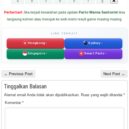
Perhatian!
Jika terjadi kesalahan pada update
Paito Warna Santorini
bisa
langsung komen atau merujuk ke web resmi result game masing masing.
LINK TERKAIT
Hongkong
Sydney
Singapore
Smart Paito
← Previous Post
Next Post →
Tinggalkan Balasan
Alamat email Anda tidak akan dipublikasikan.
Ruas yang wajib ditandai
*
Komentar
*