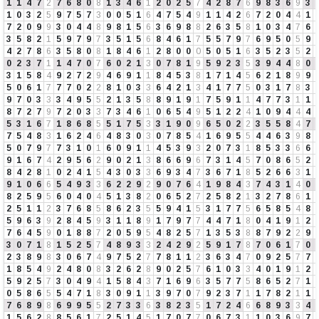
1
1
4
7
2
7
6
8
0
8
1
3
4
6
1
2
0
2
5
7
4
2
8
7
6
9
8
3
6
9
3
1
0
3
2
5
9
7
5
7
3
0
0
5
1
6
4
7
5
4
9
1
1
4
2
6
7
2
0
4
4
1
7
2
0
9
9
3
0
4
4
8
9
8
1
5
6
3
6
9
8
8
2
6
3
5
8
1
0
3
4
7
6
3
5
8
2
1
5
9
7
9
7
3
5
1
5
6
8
4
6
1
7
5
5
7
9
7
6
9
5
0
5
9
4
2
7
8
6
3
5
8
0
8
1
8
4
6
1
2
8
0
0
0
5
0
5
1
6
3
5
2
3
5
2
0
2
3
7
1
1
4
7
0
7
6
0
2
1
3
0
7
8
1
9
5
9
2
3
5
3
9
4
4
8
0
3
1
5
8
4
9
2
7
2
9
4
6
9
1
1
8
4
5
3
8
1
7
1
4
5
6
2
1
8
9
9
5
0
6
1
7
7
7
0
2
2
8
1
0
3
3
6
4
2
1
3
4
1
7
7
5
0
3
1
7
8
3
9
7
0
3
3
3
4
9
5
5
2
1
3
5
8
8
9
1
9
1
7
5
9
1
1
4
7
7
3
1
1
8
7
2
7
9
7
2
0
3
3
7
3
4
6
1
0
6
5
4
9
5
1
2
2
4
1
0
9
4
4
4
5
3
1
6
7
1
8
6
8
5
5
1
7
5
3
3
1
9
0
9
6
5
0
2
2
3
5
5
8
4
7
7
5
4
8
3
1
6
2
4
6
4
8
3
0
3
0
7
8
5
4
1
6
9
5
5
4
4
6
3
9
8
5
0
7
9
7
7
3
1
0
1
6
0
9
1
1
4
5
3
9
3
2
0
7
3
1
8
5
3
3
6
6
9
1
6
7
4
2
9
5
6
2
9
0
2
1
3
8
6
6
9
6
7
3
1
4
5
7
0
8
6
5
2
8
4
2
8
1
0
2
4
1
5
4
3
0
3
3
6
9
3
4
7
3
6
7
1
8
5
2
6
6
3
1
9
1
0
6
6
5
4
9
3
3
6
2
2
9
2
9
0
7
6
4
1
9
8
4
3
7
4
3
1
4
0
8
2
5
9
5
6
0
4
0
4
5
1
3
8
2
0
6
5
2
7
2
5
8
2
1
3
2
7
8
6
1
2
5
1
1
2
3
7
6
8
5
8
6
2
3
5
5
9
4
1
5
3
1
7
7
5
6
5
8
5
4
8
5
9
6
3
9
2
8
4
5
9
3
1
1
8
9
1
7
9
7
7
4
4
7
1
8
0
4
1
9
1
2
7
6
4
5
9
0
1
8
8
7
2
0
5
9
5
4
8
2
5
7
1
3
5
3
8
8
7
9
2
2
9
3
0
7
1
8
1
5
2
5
7
4
8
9
3
3
2
4
2
9
2
5
9
1
7
8
7
0
6
1
7
0
2
3
8
9
8
3
0
6
7
4
9
7
5
2
7
7
8
1
1
2
3
6
3
4
7
0
9
2
5
7
7
1
8
5
4
9
2
4
8
0
8
3
2
6
2
8
9
0
2
5
7
6
1
0
3
3
4
0
1
9
1
2
5
9
2
5
7
3
0
4
9
4
1
5
8
4
3
7
1
6
9
6
3
5
7
7
5
8
6
5
2
7
1
0
5
8
6
5
5
4
7
1
8
3
0
9
1
1
3
9
7
0
7
9
2
3
7
1
1
7
8
2
1
1
7
6
8
9
8
6
9
9
5
5
2
7
3
3
6
3
8
2
3
5
1
7
2
4
6
6
8
9
3
3
4
1
5
6
2
8
8
5
6
1
7
2
5
1
4
5
1
7
0
7
7
0
6
7
3
1
1
0
3
6
9
7