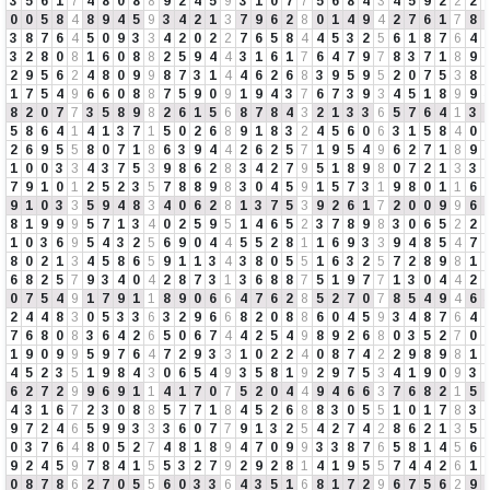
3
5
6
1
7
4
8
0
8
8
9
2
4
5
9
3
1
0
7
7
5
6
8
4
3
4
5
9
2
2
2
0
0
5
8
4
8
9
4
5
9
3
4
2
1
3
7
9
6
2
8
0
1
4
9
4
2
7
6
1
7
8
3
8
7
6
4
5
0
9
3
3
4
2
0
2
2
7
6
5
8
4
4
5
3
2
5
6
1
8
7
6
4
3
2
8
0
8
1
6
0
8
8
2
5
9
4
4
3
1
6
1
7
6
4
7
9
7
8
3
7
1
8
9
2
9
5
6
2
4
8
0
9
9
8
7
3
1
4
4
6
2
6
8
3
9
5
9
5
2
0
7
5
3
8
1
7
5
4
9
6
6
0
8
8
7
5
9
0
9
1
9
4
3
7
6
7
3
9
3
4
5
1
8
9
9
8
2
0
7
7
3
5
8
9
8
2
6
1
5
6
8
7
8
4
3
2
1
3
3
6
5
7
6
4
1
3
5
8
6
4
1
4
1
3
7
1
5
0
2
6
8
9
1
8
3
2
4
5
6
0
6
3
1
5
8
4
0
2
6
9
5
5
8
0
7
1
8
6
3
9
4
4
2
6
2
5
7
1
9
5
4
9
6
2
7
1
8
9
1
0
0
3
3
4
3
7
5
3
9
8
6
2
8
3
4
2
7
9
5
1
8
9
8
0
7
2
1
3
3
7
9
1
0
1
2
5
2
3
5
7
8
8
9
8
3
0
4
5
9
1
5
7
3
1
9
8
0
1
1
6
9
1
0
3
3
5
9
4
8
3
4
0
6
2
8
1
3
7
5
3
9
2
6
1
7
2
0
0
9
9
6
8
1
9
9
9
5
7
1
3
4
0
2
5
9
5
1
4
6
5
2
3
7
8
9
8
3
0
6
5
2
2
1
0
3
6
9
5
4
3
2
5
6
9
0
4
4
5
5
2
8
1
1
6
9
3
3
9
4
8
5
4
7
8
0
2
1
3
4
5
8
6
5
9
1
1
3
4
3
8
0
5
5
1
6
3
2
5
7
2
8
9
8
1
6
8
2
5
7
9
3
4
0
4
2
8
7
3
1
3
6
8
8
7
5
1
9
7
7
1
3
0
4
4
2
0
7
5
4
9
1
7
9
1
1
8
9
0
6
6
4
7
6
2
8
5
2
7
0
7
8
5
4
9
4
6
2
4
4
8
3
0
5
3
3
6
3
2
9
6
6
8
2
0
8
8
6
0
4
5
9
3
4
8
7
6
4
7
6
8
0
8
3
6
4
2
6
5
0
6
7
4
4
2
5
4
9
8
9
2
6
8
0
3
5
2
7
0
1
9
0
9
9
5
9
7
6
4
7
2
9
3
3
1
0
2
2
4
0
8
7
4
2
2
9
8
9
8
1
4
5
2
3
5
1
9
8
4
3
0
6
5
4
9
3
5
8
1
9
2
9
7
5
3
4
1
9
0
9
3
6
2
7
2
9
9
6
9
1
1
4
1
7
0
7
5
2
0
4
4
9
4
6
6
3
7
6
8
2
1
5
4
3
1
6
7
2
3
0
8
8
5
7
7
1
8
4
5
2
6
8
8
3
0
5
5
1
0
1
7
8
3
9
7
2
4
6
5
9
9
3
3
3
6
0
7
7
9
1
3
2
5
4
2
7
4
2
8
6
2
1
3
5
0
3
7
6
4
8
0
5
2
7
4
8
1
8
9
4
7
0
9
9
3
3
8
7
6
5
8
1
4
5
6
9
2
4
5
9
7
8
4
1
5
5
3
2
7
9
2
9
2
8
1
4
1
9
5
5
7
4
4
2
6
1
0
8
7
8
6
2
7
0
5
5
6
0
3
3
6
4
3
5
1
6
8
1
7
2
9
6
7
5
6
2
9