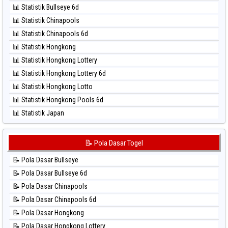
⚽ Bola Hitam Magnum Cambodia
📊 Statistik Bullseye 6d
⚽ Bola Hitam Nagoya
📊 Statistik Chinapools
⚽ Bola Hitam North Carolina Day
📊 Statistik Chinapools 6d
⚽ Bola Hitam Pcso
📊 Statistik Hongkong
⚽ Bola Hitam Sao Paulo
📊 Statistik Hongkong Lottery
⚽ Bola Hitam Singapore
📊 Statistik Hongkong Lottery 6d
⚽ Bola Hitam Sydney
📊 Statistik Hongkong Lotto
⚽ Bola Hitam Sydney Lottery
📊 Statistik Hongkong Pools 6d
⚽ Bola Hitam Sydney Lottery 6d
📊 Statistik Japan
⚽ Bola Hitam Sydney Lotto
📊 Statistik Japan 6d
⚽ Bola Hitam Sydney Pools 6d
📊 Statistik Korea
📝 Pola Dasar Togel
⚽ Bola Hitam Taipei
📊 Statistik Kuda Lari
⚽ Bola Hitam Taiwan
📝 Pola Dasar Bullseye
📊 Statistik Magnum Cambodia
📝 Pola Dasar Bullseye 6d
📊 Statistik Nagoya
📝 Pola Dasar Chinapools
📊 Statistik New York Midday
📝 Pola Dasar Chinapools 6d
📊 Statistik North Carolina Day
📝 Pola Dasar Hongkong
📊 Statistik Pcso
📝 Pola Dasar Hongkong Lottery