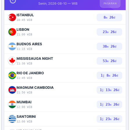
⏱️
Senin, 2026-08-10 — WIB
PASARAN
ISTANBUL
8
25
m
d
10:45 WIB
LISBON
23
25
m
d
11:00 WIB
BUENOS AIRES
38
25
m
d
11:15 WIB
MISSISSAUGA NIGHT
53
25
m
d
11:30 WIB
RIO DE JANEIRO
1
8
25
j
m
d
11:45 WIB
MAGNUM CAMBODIA
1
13
25
j
m
d
11:50 WIB
MUMBAI
1
23
25
j
m
d
12:00 WIB
SANTORINI
1
23
25
j
m
d
12:00 WIB