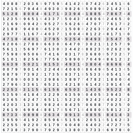
4
0
8
8
7
2
0
3
6
9
9
7
5
9
5
4
1
4
2
6
0
7
4
2
6
3
4
5
1
6
6
7
2
1
5
6
7
9
4
4
8
4
9
3
0
3
9
8
2
6
8
5
0
8
9
8
2
1
4
2
6
1
5
1
2
8
1
8
0
0
4
4
6
1
7
1
8
3
3
9
4
4
1
8
8
5
4
7
8
6
7
4
4
1
2
3
5
8
9
6
5
1
6
4
3
3
7
1
5
0
4
3
7
4
8
0
6
6
2
4
6
5
2
0
7
1
6
9
6
0
9
4
2
6
9
5
2
7
9
5
6
2
6
8
4
7
0
7
7
7
6
1
7
8
2
2
1
8
8
7
9
4
0
0
0
4
5
2
0
2
1
5
0
8
8
2
2
6
3
9
2
9
4
4
8
7
2
9
7
7
5
1
1
6
7
4
4
0
3
7
1
1
0
0
4
4
8
1
2
2
4
8
1
7
1
8
0
4
7
1
8
9
4
4
0
1
1
2
7
9
5
5
5
2
5
4
9
8
4
9
3
3
3
5
4
7
2
5
8
2
0
6
6
2
7
8
0
8
6
6
3
0
3
6
4
7
0
7
3
0
2
1
3
1
2
5
7
3
9
5
6
1
1
2
5
6
9
7
7
6
1
3
0
3
3
4
4
2
6
8
8
2
3
5
0
2
6
2
8
9
7
5
9
8
8
9
5
0
6
6
7
4
1
6
7
8
3
1
7
8
3
6
8
0
8
5
7
3
2
5
7
5
1
0
1
1
8
2
5
6
2
7
7
5
6
2
5
8
9
0
9
7
0
4
9
4
8
6
1
2
3
2
6
6
3
9
3
5
0
2
1
3
8
1
5
3
8
4
9
3
1
4
3
8
0
4
4
8
6
9
6
6
4
0
0
7
9
7
9
0
1
4
5
2
2
4
4
8
4
0
6
0
6
8
6
4
9
4
5
4
1
3
4
5
0
8
7
9
7
7
3
9
2
2
1
7
3
5
8
8
3
7
1
8
5
5
3
3
6
0
5
4
1
5
4
5
7
0
9
9
0
0
3
9
3
2
9
8
6
5
3
8
9
7
7
4
7
8
2
1
1
8
0
0
0
4
2
7
9
6
6
3
3
6
1
7
6
5
2
1
3
4
2
1
8
9
6
1
4
2
6
3
9
1
4
5
4
2
2
5
3
8
3
1
1
5
6
6
1
5
6
2
6
5
0
3
3
1
4
3
6
9
9
5
2
2
4
8
5
3
5
9
5
4
1
8
4
3
3
2
2
9
2
6
3
5
9
5
0
4
0
5
5
3
9
4
3
7
6
0
3
6
5
2
6
2
4
7
2
6
5
1
1
2
5
2
2
0
2
9
2
4
2
6
4
0
2
2
4
2
4
2
0
3
3
1
3
3
8
2
9
8
2
4
6
8
4
2
5
7
0
6
8
8
7
7
0
2
5
7
0
2
6
1
9
1
6
9
9
4
4
8
8
1
7
8
5
6
7
1
8
4
8
8
0
8
5
8
1
2
3
2
8
7
3
3
6
0
8
9
8
8
2
6
3
4
7
8
9
1
3
4
0
8
5
5
1
8
4
1
4
5
3
3
9
5
9
5
4
1
9
2
2
8
5
9
6
6
5
1
5
6
2
2
0
5
1
6
5
1
6
2
8
3
2
2
5
5
1
9
2
2
0
2
6
1
7
9
7
6
0
4
8
3
6
4
0
2
2
4
7
2
7
9
5
6
7
3
8
2
3
7
9
0
9
7
9
2
9
2
1
3
8
0
8
3
7
3
3
6
6
9
7
8
6
0