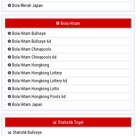
⚽ Bola Merah Japan
⚽ Bola Merah Japan 6d
⚽ Bola Merah Korea
⚽ Bola Hitam
⚽ Bola Merah Kuda Lari
⚽ Bola Hitam Bullseye
⚽ Bola Merah Magnum Cambodia
⚽ Bola Hitam Bullseye 6d
⚽ Bola Merah Nagoya
⚽ Bola Hitam Chinapools
⚽ Bola Merah North Carolina Day
⚽ Bola Hitam Chinapools 6d
⚽ Bola Merah Pcso
⚽ Bola Hitam Hongkong
⚽ Bola Merah Sao Paulo
⚽ Bola Hitam Hongkong Lottery
⚽ Bola Merah Singapore
⚽ Bola Hitam Hongkong Lottery 6d
⚽ Bola Merah Sydney
⚽ Bola Hitam Hongkong Lotto
⚽ Bola Merah Sydney Lottery
⚽ Bola Hitam Hongkong Pools 6d
⚽ Bola Merah Sydney Lottery 6d
⚽ Bola Hitam Japan
⚽ Bola Merah Sydney Lotto
⚽ Bola Hitam Japan 6d
⚽ Bola Merah Sydney Pools 6d
⚽ Bola Hitam Korea
📊 Statistik Togel
⚽ Bola Merah Taipei
⚽ Bola Hitam Kuda Lari
⚽ Bola Merah Taiwan
📊 Statistik Bullseye