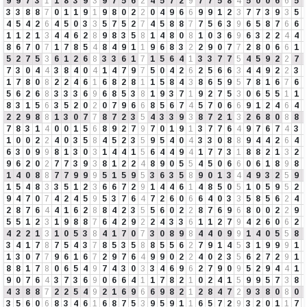
9
9
7
3
1
1
8
3
9
3
9
7
5
6
2
4
5
7
2
9
7
7
5
8
4
5
0
0
6
6
5
3
3
8
8
7
0
1
1
9
1
9
8
0
2
2
0
4
9
6
6
9
9
1
2
3
7
7
3
9
3
5
4
5
4
2
6
4
5
0
3
3
5
7
5
2
7
4
5
8
8
7
7
5
6
3
9
6
5
8
7
6
6
1
1
2
1
3
4
4
6
2
8
9
8
3
5
8
1
4
8
0
8
1
0
3
6
9
6
3
2
2
4
4
8
6
7
0
7
1
7
8
5
4
8
4
9
1
1
9
6
8
3
2
2
9
0
7
7
2
8
0
6
6
1
5
2
7
5
3
6
1
2
6
8
3
3
6
1
7
1
5
6
4
1
3
3
7
7
5
4
5
9
2
2
7
7
3
0
4
4
3
8
4
0
4
1
4
7
9
7
5
0
4
2
6
2
5
6
6
3
4
4
9
2
2
3
1
7
8
0
8
2
2
4
6
1
6
8
2
8
1
1
5
8
4
3
8
6
5
9
5
7
8
1
6
7
6
5
6
2
6
8
3
3
3
6
9
6
8
5
3
8
1
9
3
7
1
9
2
7
5
3
0
6
5
5
1
1
8
3
1
5
6
3
5
2
0
2
0
7
9
6
6
8
5
6
7
4
5
7
0
6
6
9
1
2
4
6
4
2
2
9
8
8
1
3
0
7
7
8
7
2
3
5
4
3
3
9
3
8
7
2
1
3
2
6
8
0
8
8
7
8
3
1
4
0
0
1
5
6
8
9
2
7
9
7
0
1
9
1
3
7
7
6
4
9
7
6
7
4
3
1
0
0
2
2
4
0
3
5
8
4
5
2
3
5
9
5
4
0
4
3
3
0
8
8
9
4
4
2
6
4
6
3
0
9
9
8
1
3
0
3
1
4
4
1
5
6
4
4
9
4
1
7
7
3
1
8
8
2
1
3
2
9
6
2
0
2
7
7
3
9
3
8
1
2
2
4
8
9
0
5
5
4
5
0
6
6
0
6
1
8
9
8
1
4
0
8
8
7
7
9
9
9
5
1
5
9
5
3
6
3
5
8
9
0
1
3
4
4
9
3
2
5
9
1
5
4
8
3
3
5
1
2
3
6
6
7
2
9
1
4
4
6
1
4
8
5
0
5
1
0
5
9
5
2
9
4
7
0
7
4
2
4
5
9
5
3
7
6
4
7
2
6
0
6
6
4
0
3
3
5
8
5
6
2
4
2
8
7
6
4
4
1
6
2
8
8
4
2
3
5
5
6
0
2
2
8
7
6
9
6
8
0
0
2
2
9
5
5
1
2
3
1
9
8
8
7
6
4
2
9
2
2
4
3
3
6
1
1
2
7
9
4
2
6
0
6
2
4
2
2
1
3
1
0
5
3
8
4
1
7
0
7
3
0
8
9
8
4
4
0
9
9
1
4
0
5
5
8
3
4
1
7
8
7
5
4
3
7
8
5
3
5
8
8
5
5
6
2
7
9
1
4
5
3
1
9
9
9
1
1
3
0
7
7
9
6
1
6
7
2
9
7
6
4
9
9
0
2
2
4
0
2
3
5
6
2
7
2
9
1
8
8
1
7
8
0
6
5
4
9
7
4
3
0
3
3
4
6
9
6
2
7
9
0
9
5
2
9
4
4
1
9
0
7
6
4
3
7
3
6
9
0
6
6
4
1
1
7
8
2
1
0
2
4
1
5
9
9
5
7
3
8
4
3
8
8
7
2
2
5
4
9
2
1
6
9
6
6
9
8
2
1
2
8
4
7
2
9
3
8
0
8
0
3
5
6
0
6
8
3
4
6
1
6
8
7
5
3
9
5
9
1
1
6
5
7
2
9
3
2
0
1
1
7