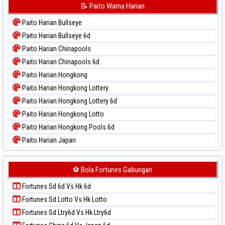
Paito Warna Korea
📝 Paito Warna Harian
Paito Warna Kuda Lari
Paito Harian Bullseye
Paito Warna Magnum Cambodia
Paito Harian Bullseye 6d
Paito Warna Nagoya
Paito Harian Chinapools
Paito Warna New York Midday
Paito Harian Chinapools 6d
Paito Warna North Carolina Day
Paito Harian Hongkong
Paito Warna Pcso
Paito Harian Hongkong Lottery
Paito Warna Pennsylvania Day
Paito Harian Hongkong Lottery 6d
Paito Warna Sao Paulo
Paito Harian Hongkong Lotto
Paito Warna Singapore
Paito Harian Hongkong Pools 6d
Paito Warna Sydney
Paito Harian Japan
Paito Warna Sydney Lottery
Paito Harian Japan 6d
Paito Warna Sydney Lottery 6d
Paito Harian Korea
⚽ Bola Fortunes Gabungan
Paito Warna Sydney Lotto
Paito Harian Kuda Lari
Paito Warna Sydney Pools 6d
Fortunes Sd 6d Vs Hk 6d
Paito Harian Magnum Cambodia
Paito Warna Taipei
Fortunes Sd Lotto Vs Hk Lotto
Paito Harian Nagoya
Paito Warna Taiwan
Fortunes Sd Ltry6d Vs Hk Ltry6d
Paito Harian New York Midday