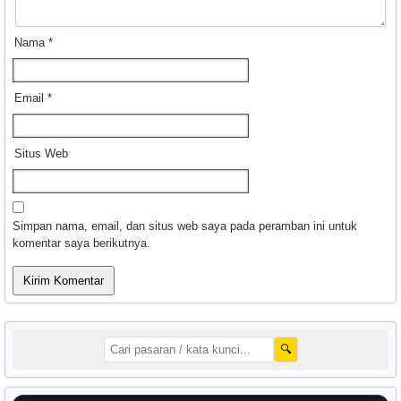
Nama
*
Email
*
Situs Web
Simpan nama, email, dan situs web saya pada peramban ini untuk
komentar saya berikutnya.
🔍