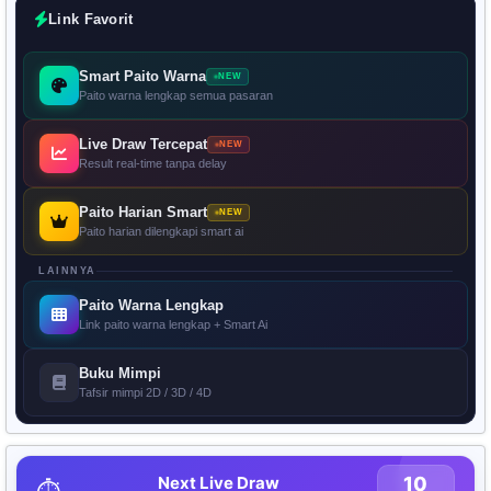
Link Favorit
Smart Paito Warna
NEW
Paito warna lengkap semua pasaran
Live Draw Tercepat
NEW
Result real-time tanpa delay
Paito Harian Smart
NEW
Paito harian dilengkapi smart ai
LAINNYA
Paito Warna Lengkap
Link paito warna lengkap + Smart Ai
Buku Mimpi
Tafsir mimpi 2D / 3D / 4D
Next Live Draw
10