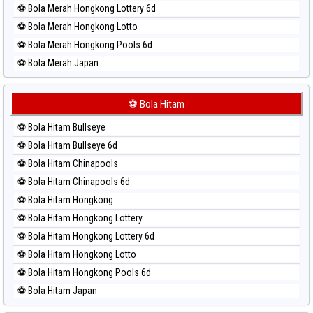
⚽ Bola Merah Hongkong Lottery 6d
⚽ Bola Merah Hongkong Lotto
⚽ Bola Merah Hongkong Pools 6d
⚽ Bola Merah Japan
⚽ Bola Merah Japan 6d
⚽ Bola Merah Korea
⚽ Bola Hitam
⚽ Bola Merah Kuda Lari
⚽ Bola Hitam Bullseye
⚽ Bola Merah Magnum Cambodia
⚽ Bola Hitam Bullseye 6d
⚽ Bola Merah Nagoya
⚽ Bola Hitam Chinapools
⚽ Bola Merah North Carolina Day
⚽ Bola Hitam Chinapools 6d
⚽ Bola Merah Pcso
⚽ Bola Hitam Hongkong
⚽ Bola Merah Sao Paulo
⚽ Bola Hitam Hongkong Lottery
⚽ Bola Merah Singapore
⚽ Bola Hitam Hongkong Lottery 6d
⚽ Bola Merah Sydney
⚽ Bola Hitam Hongkong Lotto
⚽ Bola Merah Sydney Lottery
⚽ Bola Hitam Hongkong Pools 6d
⚽ Bola Merah Sydney Lottery 6d
⚽ Bola Hitam Japan
⚽ Bola Merah Sydney Lotto
⚽ Bola Hitam Japan 6d