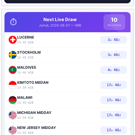
Next Live Draw
10
⏱️
Jumat, 2026-08-07 — WIB
PASARAN
LUCERNE
3
48
m
d
23:45 WIB
STOCKHOLM
3
48
m
d
23:45 WIB
MALDIVES
4
48
m
d
23:46 WIB
KIMTOTO MEDAN
17
48
m
d
23:59 WIB
MALAWI
17
48
m
d
23:59 WIB
MICHIGAN MIDDAY
17
48
m
d
23:59 WIB
NEW JERSEY MIDDAY
17
48
m
d
23:59 WIB