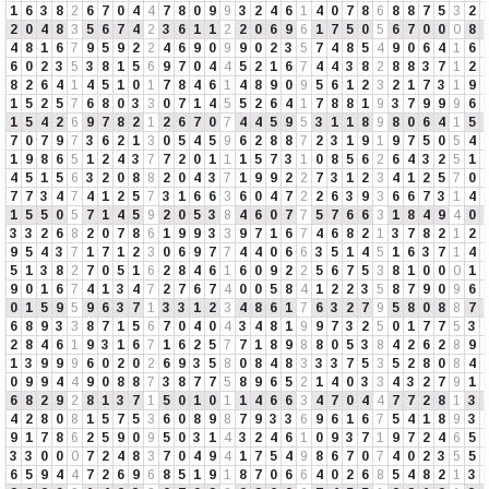
1
6
3
8
2
6
7
0
4
4
7
8
0
9
9
3
2
4
6
1
4
0
7
8
6
8
8
7
5
3
2
2
0
4
8
3
5
6
7
4
2
3
6
1
1
2
2
0
6
9
6
1
7
5
0
5
6
7
0
0
0
8
4
8
1
6
7
9
5
9
2
2
4
6
9
0
9
9
0
2
3
5
7
4
8
5
4
9
0
6
4
1
6
6
0
2
3
5
3
8
1
5
6
9
7
0
4
4
5
2
1
6
7
4
4
3
8
2
8
8
3
7
1
2
8
2
6
4
1
4
5
1
0
1
7
8
4
6
1
4
8
9
0
9
5
6
1
2
3
2
1
7
3
1
9
1
5
2
5
7
6
8
0
3
3
0
7
1
4
5
5
2
6
4
1
7
8
8
1
9
3
7
9
9
9
6
1
5
4
2
6
9
7
8
2
1
2
6
7
0
7
4
4
5
9
5
3
1
1
8
9
8
0
6
4
1
5
7
0
7
9
7
3
6
2
1
3
0
5
4
5
9
6
2
8
8
7
2
3
1
9
1
9
7
5
0
5
4
1
9
8
6
5
1
2
4
3
7
7
2
0
1
1
1
5
7
3
1
0
8
5
6
2
6
4
3
2
5
1
4
5
1
5
6
3
2
0
8
8
2
0
4
3
7
1
9
9
2
2
7
3
1
2
3
4
1
2
5
7
0
7
7
3
4
7
4
1
2
5
7
3
1
6
6
3
6
0
4
7
2
2
6
3
9
3
6
6
7
3
1
4
1
5
5
0
5
7
1
4
5
9
2
0
5
3
8
4
6
0
7
7
5
7
6
6
3
1
8
4
9
4
0
3
3
2
6
8
2
0
7
8
6
1
9
9
3
3
9
7
1
6
7
4
6
8
2
1
3
7
8
2
1
2
9
5
4
3
7
1
7
1
2
3
0
6
9
7
7
4
4
0
6
6
3
5
1
4
5
1
6
3
7
1
4
5
1
3
8
2
7
0
5
1
6
2
8
4
6
1
6
0
9
2
2
5
6
7
5
3
8
1
0
0
0
1
9
0
1
6
7
4
1
3
4
7
2
7
6
7
4
0
0
5
8
4
1
2
2
3
5
8
7
9
0
9
6
0
1
5
9
5
9
6
3
7
1
3
3
1
2
3
4
8
6
1
7
6
3
2
7
9
5
8
0
8
8
7
6
8
9
3
3
8
7
1
5
6
7
0
4
0
4
3
4
8
1
9
9
7
3
2
5
0
1
7
7
5
3
2
8
4
6
1
9
3
1
6
7
1
6
2
5
7
7
1
8
9
8
8
0
5
3
8
4
2
6
2
8
9
1
3
9
9
9
6
0
2
0
2
6
9
3
5
8
0
8
4
8
3
3
3
7
5
3
5
2
8
0
8
4
0
9
9
4
4
9
0
8
8
7
3
8
7
7
5
8
9
6
5
2
1
4
0
3
3
4
3
2
7
9
1
6
8
2
9
2
8
1
3
7
1
5
0
1
0
1
1
4
6
6
3
4
7
0
4
4
7
7
2
8
1
3
4
2
8
0
8
1
5
7
5
3
6
0
8
9
8
7
9
3
3
6
9
6
1
6
7
5
4
1
8
9
3
9
1
7
8
6
2
5
9
0
9
5
0
3
1
4
3
2
4
6
1
0
9
3
7
1
9
7
2
4
6
5
3
3
0
0
0
7
2
4
8
3
7
0
4
9
4
1
7
5
4
9
8
6
7
0
7
4
0
2
3
5
5
6
5
9
4
4
7
2
6
9
6
8
5
1
9
1
8
7
0
6
6
4
0
2
6
8
5
4
8
2
1
3