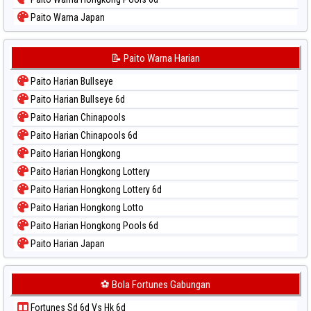
Paito Warna Japan
Paito Warna Japan 6d
Paito Warna Korea
📝 Paito Warna Harian
Paito Warna Kuda Lari
Paito Harian Bullseye
Paito Warna Magnum Cambodia
Paito Harian Bullseye 6d
Paito Warna Nagoya
Paito Harian Chinapools
Paito Warna New York Midday
Paito Harian Chinapools 6d
Paito Warna North Carolina Day
Paito Harian Hongkong
Paito Warna Pcso
Paito Harian Hongkong Lottery
Paito Warna Pennsylvania Day
Paito Harian Hongkong Lottery 6d
Paito Warna Sao Paulo
Paito Harian Hongkong Lotto
Paito Warna Singapore
Paito Harian Hongkong Pools 6d
Paito Warna Sydney
Paito Harian Japan
Paito Warna Sydney Lottery
Paito Harian Japan 6d
Paito Warna Sydney Lottery 6d
Paito Harian Korea
⚽ Bola Fortunes Gabungan
Paito Warna Sydney Lotto
Paito Harian Kuda Lari
Paito Warna Sydney Pools 6d
Fortunes Sd 6d Vs Hk 6d