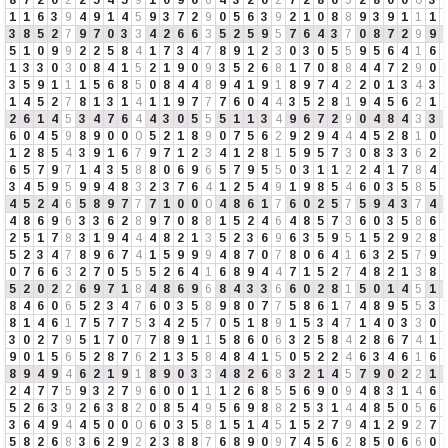
8
7
2
0
2
2
5
4
5
9
1
0
9
6
6
4
3
2
0
2
7
2
8
6
5
2
8
0
0
0
3
1
1
6
3
9
4
9
1
4
5
9
3
7
2
9
0
5
6
3
9
2
1
0
8
8
9
3
9
1
1
1
3
8
5
2
7
9
7
0
3
3
4
2
6
6
3
5
2
5
9
5
7
6
4
3
7
0
8
7
2
9
9
5
1
0
9
9
2
2
5
8
4
1
7
3
4
7
8
9
1
2
3
0
3
0
5
5
9
5
6
4
1
6
1
3
3
0
3
0
8
4
1
5
2
1
9
0
9
3
5
2
6
8
1
7
0
8
8
4
4
7
2
9
0
3
5
9
1
1
1
5
6
8
5
0
8
4
4
8
9
4
1
9
1
8
9
7
4
2
2
0
1
3
4
3
1
4
5
2
7
8
1
3
1
4
1
1
9
7
7
7
6
0
4
4
3
5
2
8
1
9
4
5
6
2
1
2
6
1
4
5
3
4
7
6
4
4
3
0
5
5
5
1
1
3
4
9
6
7
2
9
0
4
8
4
3
3
6
0
4
5
9
8
9
0
0
0
5
2
1
8
9
0
7
5
6
2
9
2
9
4
4
4
5
2
8
1
0
1
2
8
5
4
3
9
1
6
7
9
7
1
2
3
4
1
2
8
1
5
9
5
7
3
0
8
3
3
6
2
6
5
7
9
7
1
4
3
5
8
8
0
6
9
6
5
7
9
5
5
0
3
1
1
2
2
4
1
7
8
4
3
4
5
9
5
9
9
4
8
3
2
3
7
6
4
1
2
5
4
9
1
9
8
5
4
6
0
3
5
8
5
4
5
2
4
6
5
8
9
7
7
7
1
0
0
0
4
8
6
1
7
6
0
2
5
7
5
9
4
3
7
4
4
8
6
9
6
3
3
6
2
8
9
7
0
8
8
1
5
2
4
6
4
8
5
7
3
6
0
3
5
8
6
2
5
1
7
8
3
1
9
4
4
4
8
2
1
3
5
2
3
6
9
6
3
5
9
5
1
5
2
9
2
8
5
2
3
4
7
8
9
6
7
4
1
5
9
9
9
4
8
7
0
7
8
0
6
4
1
6
3
2
5
7
9
0
7
6
6
3
2
7
0
5
5
5
2
6
4
1
6
8
9
4
4
7
1
5
2
7
4
8
2
1
3
8
5
2
0
2
2
6
9
7
1
8
4
8
6
9
6
8
4
3
3
6
6
0
2
8
1
5
0
1
4
5
1
8
4
6
0
6
5
2
3
4
7
6
0
3
5
8
9
8
0
7
7
5
8
6
1
7
4
8
9
5
5
3
8
1
4
6
1
7
5
7
7
5
3
4
2
5
7
0
5
1
8
9
1
5
3
4
7
1
4
0
3
3
0
3
0
2
7
9
5
1
7
0
7
7
8
9
1
1
5
8
6
0
6
3
2
5
8
4
2
8
6
7
4
1
9
0
1
5
6
5
2
8
7
6
2
1
3
5
8
4
8
4
1
5
0
5
2
2
4
6
3
4
6
1
6
8
9
4
9
4
6
2
1
9
1
8
9
0
3
3
4
8
2
6
8
3
2
1
4
5
7
9
0
2
2
1
2
4
7
7
5
9
3
2
7
9
6
0
0
1
1
1
2
6
8
5
5
6
9
0
9
4
8
3
1
4
6
5
2
6
3
9
2
6
3
8
2
0
8
5
4
9
5
6
9
8
8
2
5
3
1
4
4
8
5
0
5
6
3
6
4
9
4
4
5
0
0
0
6
0
3
5
8
1
5
1
4
5
1
5
2
7
9
4
1
2
9
2
7
5
8
2
6
8
3
6
2
9
2
2
3
8
8
7
6
8
9
0
9
7
4
5
6
2
8
5
0
6
6
0