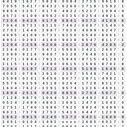
6
4
1
9
1
1
6
3
7
1
5
8
2
9
2
0
0
8
4
3
2
7
3
5
8
9
6
1
0
1
8
7
0
5
5
1
5
4
1
7
8
8
4
3
2
5
6
2
6
0
6
3
7
1
8
9
1
5
9
2
2
1
9
8
5
4
9
3
3
5
7
3
0
1
7
0
7
4
8
2
2
4
5
2
3
7
1
1
0
9
4
4
9
4
5
7
3
1
6
1
0
9
9
8
5
6
2
8
0
3
3
5
8
0
2
5
4
9
4
9
2
1
3
6
7
3
0
4
4
9
4
2
6
8
6
1
7
9
7
6
8
4
1
5
9
3
7
3
1
4
1
0
9
9
6
7
0
6
4
1
9
7
3
3
6
8
3
1
5
6
7
4
6
2
8
0
0
8
7
6
3
5
4
0
4
0
2
7
0
3
3
1
4
4
6
1
3
9
8
7
6
7
0
3
0
3
4
0
9
9
9
6
2
4
7
2
2
4
0
9
5
5
4
1
0
9
9
0
7
3
3
6
9
3
5
0
5
6
5
4
0
4
8
0
6
1
7
1
8
9
5
3
8
0
2
9
3
3
4
1
8
0
8
9
0
3
8
2
6
5
4
7
2
8
1
1
7
8
3
1
2
9
4
4
3
2
5
8
4
9
2
0
6
6
2
6
3
1
4
3
8
7
0
7
4
2
8
5
4
2
3
3
6
4
1
0
3
7
7
5
5
4
7
1
8
5
9
0
6
6
3
4
2
1
3
2
6
0
7
7
4
3
0
9
9
9
9
2
1
6
7
9
4
0
7
7
6
3
2
8
1
7
6
4
8
3
5
1
9
3
3
1
4
2
7
1
8
3
8
4
4
8
7
9
1
3
4
5
9
4
0
4
8
7
1
5
6
4
1
2
8
1
2
3
1
1
5
6
1
1
9
2
2
3
4
8
0
8
0
6
1
5
6
1
5
9
6
6
8
7
0
3
3
8
3
2
6
4
1
5
1
9
7
7
4
7
1
2
3
4
8
3
0
3
5
1
9
9
9
1
6
4
5
9
6
4
0
0
3
3
0
7
8
6
5
3
9
1
0
1
2
1
0
7
7
5
5
4
8
3
7
4
2
1
3
1
2
5
9
8
8
0
3
4
1
5
9
4
5
6
2
8
0
7
7
5
2
9
7
1
8
4
9
8
2
1
1
5
5
7
6
4
6
3
5
9
5
4
3
1
8
9
0
2
6
4
1
1
7
2
8
1
8
3
1
7
8
3
1
6
0
4
4
7
6
2
2
4
3
3
9
1
1
9
5
7
4
2
1
3
3
6
9
4
6
0
1
1
7
1
8
9
4
4
2
5
1
6
7
0
4
2
0
2
6
8
5
0
5
3
7
0
4
4
5
0
7
7
5
0
7
1
2
8
1
9
8
7
0
7
1
0
6
4
1
5
2
7
8
6
4
4
9
2
2
8
3
1
6
7
7
0
5
3
4
7
2
4
9
9
9
4
8
0
3
3
3
6
9
1
1
2
4
7
0
7
1
0
4
3
7
0
2
7
5
1
6
1
7
4
0
4
3
6
8
6
5
7
9
2
5
7
8
9
3
4
7
0
4
9
9
9
6
9
0
2
1
3
7
3
7
9
7
2
7
5
3
8
5
4
1
0
1
6
4
4
7
2
1
2
3
9
3
4
3
8
6
2
8
9
9
1
5
6
6
2
4
5
9
5
3
7
2
9
9
4
3
1
4
1
6
0
0
0
9
3
4
5
1
6
0
1
0
4
4
1
4
9
3
3
x
x
x
x
0
2
6
8
5
4
6
0
3
7
1
0
8
7
0
2
2
1
2
1
7
8
0
4
5
0
5
0
8
6
4
1
6
3
3
2
5
0
1
0
7
7
7