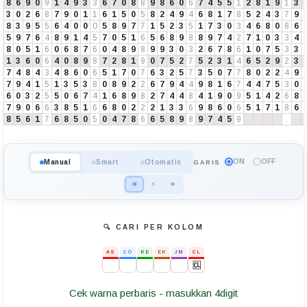
8
6
9
0
9
1
4
9
3
3
6
7
0
8
8
9
8
6
0
6
7
4
5
5
1
2
8
1
9
1
3
3
0
2
6
8
7
9
0
1
1
6
1
5
0
5
8
2
4
9
4
6
8
1
7
8
5
2
4
3
7
9
8
3
9
5
5
6
4
0
0
0
5
8
9
7
7
1
5
2
3
5
1
7
3
0
3
4
6
8
0
8
6
5
9
7
6
4
8
9
1
4
5
7
0
5
1
6
5
6
8
9
8
8
9
7
4
2
7
1
0
3
3
4
8
0
5
1
6
0
6
8
7
6
0
4
8
9
8
9
9
3
0
3
2
6
7
8
6
1
0
7
5
3
3
1
3
6
0
6
4
0
8
9
8
7
2
8
1
9
0
7
5
2
7
5
2
3
1
4
6
5
2
9
2
3
7
4
8
4
3
4
8
6
0
6
5
1
7
0
7
6
3
2
5
7
3
5
0
7
7
8
0
2
2
4
9
7
9
4
1
5
1
3
5
3
8
0
8
9
2
2
6
7
9
4
4
9
8
1
6
7
4
4
7
5
3
0
6
0
3
2
5
5
0
6
7
4
1
6
8
9
8
2
7
4
4
8
4
1
9
0
9
5
1
4
2
6
8
7
9
0
6
6
3
8
5
1
6
6
8
0
2
2
2
1
3
3
6
9
8
6
0
6
5
1
7
1
8
6
8
5
6
1
7
6
8
5
0
5
0
4
7
8
6
6
5
8
9
8
9
7
4
5
9
.
ON
OFF
Manual
Smart
Otomatis
GARIS
☀
⚡
✦
🔍 CARI PER KOLOM
AS
CO
KE
EK
JM
CL
🆑
Cek warna perbaris - masukkan 4digit