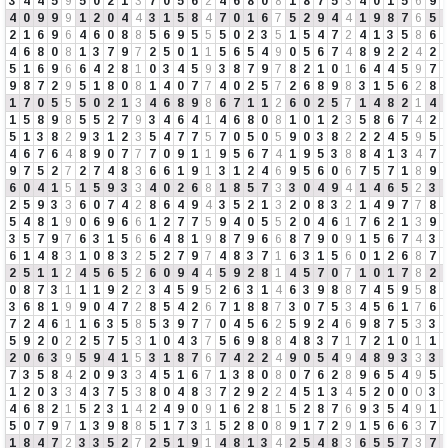
3
4
4
5
9
5
0
2
1
3
7
0
5
6
2
4
6
8
0
8
1
8
7
5
3
4
0
1
5
6
9
4
0
9
9
9
1
2
0
4
4
3
1
5
8
4
7
0
1
6
7
5
2
9
4
4
1
9
8
7
6
5
2
1
6
9
6
4
6
0
8
8
5
6
9
5
5
5
0
2
3
5
1
5
4
7
2
4
1
3
5
8
6
4
6
8
0
8
1
3
7
9
7
2
5
0
1
1
5
6
5
4
9
0
5
6
7
4
8
9
2
2
4
2
5
1
6
9
6
6
4
2
8
1
0
3
4
5
9
3
8
7
9
7
8
2
1
0
1
6
4
4
5
9
7
9
8
7
2
9
5
1
8
0
8
1
4
0
7
7
4
0
2
5
7
2
6
8
9
8
3
1
5
6
2
8
1
7
0
5
5
5
0
2
1
3
4
6
8
9
8
6
7
1
1
2
6
0
2
5
7
1
4
8
2
1
4
1
5
8
9
8
5
5
2
7
9
3
4
6
4
1
4
6
8
0
8
1
0
1
2
3
5
8
6
7
4
2
5
1
3
8
2
9
3
1
2
3
5
4
7
7
5
7
0
5
0
5
9
0
3
8
2
2
2
4
5
9
5
4
6
7
6
4
8
9
0
7
7
7
0
9
1
1
9
5
6
7
4
1
9
5
3
8
8
4
1
3
4
7
9
7
5
2
7
2
7
4
8
3
6
6
1
9
1
3
1
2
4
6
9
5
6
0
6
7
5
7
1
8
9
6
0
4
1
5
1
5
9
3
3
4
0
2
6
8
1
8
5
7
3
3
0
4
9
4
1
4
6
5
2
3
2
5
9
3
3
6
0
7
4
2
8
6
4
9
4
3
5
2
1
3
2
0
8
3
2
1
4
9
7
7
8
5
4
8
1
9
0
6
9
6
6
1
2
7
7
5
9
4
0
5
5
2
0
4
6
1
7
6
2
1
3
9
3
5
7
9
7
6
3
1
5
6
6
4
8
1
9
8
7
9
6
6
8
7
9
0
9
1
5
6
7
4
3
6
1
4
8
3
1
0
8
3
2
5
2
7
9
7
4
8
3
7
1
6
3
1
5
6
0
1
2
6
8
7
2
5
1
1
2
4
5
6
5
2
6
0
9
4
4
5
9
2
8
1
4
5
7
0
7
1
0
1
7
8
2
0
8
7
3
1
1
1
9
2
2
3
4
5
9
5
2
6
3
1
4
6
3
9
8
8
7
4
5
9
5
8
3
6
8
1
9
9
0
4
7
2
8
5
4
2
6
7
1
8
8
7
3
0
7
5
3
4
5
6
1
7
6
7
2
4
6
1
1
6
3
5
8
5
3
9
7
7
0
4
5
6
2
5
9
2
4
6
9
8
7
5
3
3
5
9
2
0
2
2
5
7
5
3
1
0
4
3
7
5
6
9
8
8
4
8
3
7
1
7
2
1
0
1
1
2
0
6
3
9
5
9
4
1
5
3
1
8
7
6
7
4
2
2
4
9
0
5
4
9
4
8
9
3
3
3
7
3
5
8
4
2
0
9
3
3
4
5
1
6
7
1
3
8
0
8
0
7
6
2
8
9
6
5
4
9
5
1
2
0
3
3
4
3
7
5
3
8
0
4
8
3
7
2
9
2
2
4
5
1
3
4
5
2
0
0
0
3
4
6
8
2
1
5
2
3
1
4
2
4
9
0
9
1
6
2
8
1
5
2
8
7
6
9
3
5
4
9
1
5
0
7
9
7
1
3
9
8
8
5
1
7
3
1
5
2
8
0
8
9
1
7
2
9
1
5
6
6
3
7
1
8
4
7
2
3
3
5
2
7
2
5
1
9
1
4
8
1
3
4
2
5
4
8
3
6
5
5
7
3
7