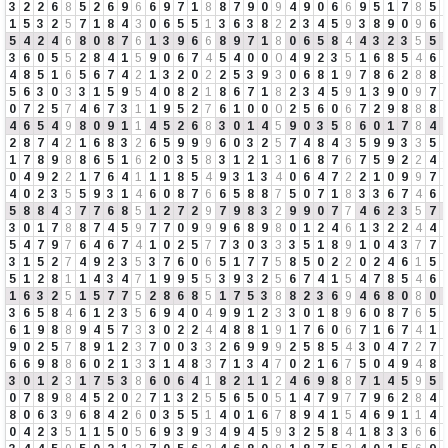
3
2
2
6
8
5
2
6
9
6
6
9
7
1
8
8
7
9
0
9
4
9
0
6
6
9
5
1
7
8
5
1
5
3
2
5
7
1
8
4
3
0
6
5
5
1
3
6
3
8
2
2
3
4
5
9
3
8
9
0
9
6
5
4
2
4
6
8
0
8
7
6
1
3
9
6
6
8
9
7
1
8
0
6
5
8
4
4
3
2
3
5
5
3
6
0
5
5
2
8
4
1
5
9
0
6
7
4
5
4
0
0
0
4
9
2
3
5
1
6
8
5
4
6
4
8
5
1
6
5
6
7
4
2
1
3
2
0
2
2
5
3
9
3
0
6
8
1
9
7
8
6
2
8
8
5
6
3
0
3
3
1
5
9
5
4
0
8
2
1
8
6
7
1
8
2
3
4
5
9
1
3
9
0
9
7
0
7
2
5
7
4
6
7
3
1
1
9
5
2
7
6
1
0
0
0
2
5
6
0
6
7
2
9
8
8
8
4
6
5
4
9
8
0
9
1
1
4
5
2
6
8
3
0
1
4
5
9
0
3
5
8
6
0
1
7
8
4
2
8
7
4
2
1
6
8
3
2
6
5
9
9
9
6
0
3
2
5
7
4
8
4
3
5
9
9
3
3
5
1
7
8
9
8
8
6
5
1
6
2
0
3
5
8
3
1
2
1
3
1
6
8
7
6
7
5
9
2
2
4
0
4
9
2
2
1
7
6
4
1
1
1
8
5
4
9
3
1
3
4
0
6
4
7
2
2
1
0
9
9
7
4
0
2
3
5
5
9
3
1
4
6
0
8
7
6
6
5
8
8
7
5
0
7
1
8
3
3
6
7
4
6
5
8
8
4
3
7
7
6
8
5
1
2
7
2
9
7
9
8
3
2
9
9
0
7
7
4
6
2
3
5
7
3
0
1
7
8
8
7
4
5
9
7
7
0
9
9
9
6
8
9
8
0
1
2
4
6
1
3
2
2
4
4
5
4
7
9
7
6
4
6
7
4
1
0
2
5
7
7
3
0
3
3
3
5
1
8
9
1
0
4
3
7
7
3
1
5
2
7
4
9
2
3
5
3
7
6
0
6
5
1
7
7
5
8
5
0
2
2
0
2
4
6
1
5
5
1
2
8
1
1
4
3
4
7
1
9
9
5
5
3
9
3
2
5
6
7
4
1
5
4
7
8
5
4
6
1
6
3
2
5
1
5
7
7
5
2
8
6
8
5
1
7
5
3
8
8
2
3
6
9
4
6
8
0
8
0
3
6
5
8
4
6
1
2
3
5
6
9
4
0
4
9
9
1
2
3
3
0
1
8
9
6
0
8
7
6
5
6
1
9
8
8
9
4
5
7
3
3
0
2
2
4
4
8
8
1
9
1
7
6
0
6
7
1
6
7
4
1
9
0
2
5
7
8
9
1
2
3
7
0
0
3
3
2
6
9
9
9
2
5
8
5
4
3
0
4
7
2
7
6
6
9
8
8
6
0
2
1
3
3
1
4
8
3
7
1
3
4
7
0
2
1
6
7
5
0
4
9
4
8
3
0
1
2
3
1
7
5
3
8
6
0
6
4
1
8
2
1
1
2
4
6
9
8
8
7
1
4
5
9
5
0
7
8
9
8
4
5
2
0
2
7
1
3
2
5
5
6
5
0
5
1
4
7
9
7
7
9
6
2
8
4
8
0
6
3
9
6
8
4
2
6
0
3
5
5
1
4
0
1
6
7
8
9
4
1
5
4
6
9
1
1
4
0
4
2
3
5
1
1
5
0
5
6
9
3
9
3
4
9
4
5
9
3
2
5
8
4
1
8
3
3
6
6