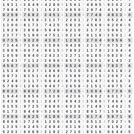
1
9
3
1
4
3
8
4
9
4
4
2
8
0
8
1
5
6
1
7
4
8
9
5
5
9
3
0
2
2
2
7
9
8
4
3
7
5
1
1
2
1
6
2
3
5
0
8
5
0
5
2
9
7
4
2
4
1
0
2
2
4
0
2
5
9
5
7
6
8
2
1
3
4
5
1
6
1
2
9
0
9
7
7
4
6
1
4
8
3
3
6
0
7
2
0
4
4
6
9
5
8
4
3
1
3
7
1
2
2
0
1
1
2
7
8
3
2
0
5
2
4
6
4
1
3
0
0
0
8
1
7
3
1
7
4
2
5
7
5
8
1
0
1
4
5
6
9
6
6
2
0
6
6
5
1
9
2
9
2
3
8
0
8
8
5
8
4
0
4
6
2
1
0
1
3
1
7
2
9
5
9
6
1
7
2
2
3
7
7
5
5
1
9
0
9
4
7
5
1
6
0
2
3
4
7
9
1
1
8
9
3
5
0
1
1
4
0
7
3
5
8
9
0
2
0
2
4
3
8
7
6
1
2
9
3
3
2
7
0
4
4
9
9
5
6
2
5
7
3
4
4
8
7
1
0
6
6
3
5
8
6
5
9
4
2
8
1
2
1
1
7
8
0
7
5
2
7
8
3
9
0
9
9
0
0
7
4
2
9
6
1
5
6
7
8
9
2
2
1
3
7
8
6
2
3
0
4
4
4
1
0
5
9
5
8
9
4
0
4
2
4
3
3
6
3
2
7
1
8
9
1
8
5
4
0
8
3
0
3
4
2
5
4
3
7
7
1
1
2
3
3
6
9
0
9
8
5
7
5
3
9
5
6
1
7
9
1
4
3
7
2
4
5
6
7
4
3
1
0
3
3
9
2
0
6
6
6
5
2
4
6
2
0
3
6
9
7
8
3
7
1
6
1
5
3
4
7
6
0
2
7
9
1
8
6
9
6
7
5
3
0
3
5
0
7
6
4
4
5
1
8
9
2
0
9
7
3
1
8
3
5
1
6
4
6
8
2
1
3
5
8
9
8
2
3
1
5
6
2
0
6
7
4
4
9
2
4
8
3
3
1
1
7
8
5
8
4
4
8
8
7
0
5
5
9
1
4
7
2
6
0
1
6
7
3
5
7
9
9
9
1
2
6
0
6
9
4
6
7
4
2
6
5
8
4
3
1
5
1
6
4
9
7
5
3
4
8
0
2
3
5
6
6
0
2
2
1
7
2
6
8
2
4
1
5
6
1
0
0
4
4
6
7
3
6
9
0
1
9
4
4
8
8
9
5
6
2
5
0
3
9
3
4
2
3
6
9
7
6
0
2
2
6
0
1
7
8
2
3
4
3
8
2
5
0
0
1
1
2
0
4
7
2
8
9
4
2
6
3
5
8
0
8
7
4
6
4
1
4
0
1
5
5
1
9
7
2
5
7
8
6
8
0
8
6
0
3
6
9
7
1
4
8
3
1
4
0
2
2
5
0
1
7
3
1
8
4
4
9
4
5
2
6
8
5
4
1
8
3
2
8
9
1
7
8
1
5
9
1
1
6
7
0
0
6
6
6
8
2
5
7
4
1
8
0
8
0
0
3
2
5
9
1
7
4
2
5
8
7
1
8
9
8
0
6
8
5
3
7
2
9
2
1
2
0
0
0
4
8
1
6
7
0
5
1
3
4
7
0
2
7
9
5
1
3
3
5
8
6
2
4
5
9
2
6
8
4
3
0
3
1
9
1
5
2
6
6
3
9
1
9
2
2
6
5
2
0
3
3
6
0
8
9
8
3
1
8
2
1
2
7
1
0
1
8
5
1
6
7
0
6
4
4
8
5