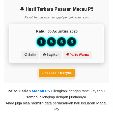
🔔 Hasil Terbaru Pasaran Macau P5
Result berdasarkan tanggal pengeluaran resmi
Rabu, 05 Agustus 2026
1
5
6
3
📋 Salin
📤 Bagikan
🎥 Paito Warna
Lihat Lebih Banyak
Paito Harian
Macau P5
Dilengkapi dengan tabel Taysen 1
sampai 4 lengkap dengan jumlahnya.
Anda juga bisa memilih data berdasarkan hari keluaran Macau
P5