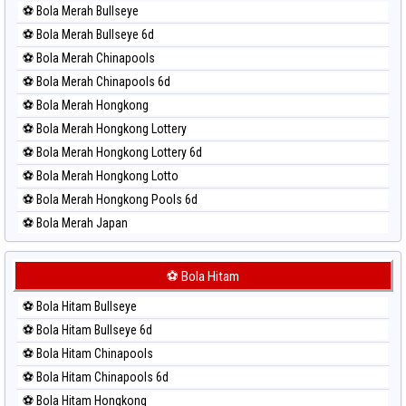
Paito Harian Sydney Lotto
⚽ Bola Merah Bullseye
Paito Harian Sydney Pools 6d
⚽ Bola Merah Bullseye 6d
Paito Harian Taipei
⚽ Bola Merah Chinapools
Paito Harian Taiwan
⚽ Bola Merah Chinapools 6d
⚽ Bola Merah Hongkong
⚽ Bola Merah Hongkong Lottery
⚽ Bola Merah Hongkong Lottery 6d
⚽ Bola Merah Hongkong Lotto
⚽ Bola Merah Hongkong Pools 6d
⚽ Bola Merah Japan
⚽ Bola Merah Japan 6d
⚽ Bola Merah Korea
⚽ Bola Hitam
⚽ Bola Merah Kuda Lari
⚽ Bola Hitam Bullseye
⚽ Bola Merah Magnum Cambodia
⚽ Bola Hitam Bullseye 6d
⚽ Bola Merah Nagoya
⚽ Bola Hitam Chinapools
⚽ Bola Merah North Carolina Day
⚽ Bola Hitam Chinapools 6d
⚽ Bola Merah Pcso
⚽ Bola Hitam Hongkong