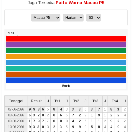
Juga Tersedia
Paito Warna Macau P5
RESET
Brush
Tanggal
Result
J
Ts1
J
Ts2
J
Ts3
J
Ts4
J
07-06-2026
9
9
8
6
5
8
4
3
3
3
6
3
7
1
8
3
2
08-06-2026
6
3
2
0
2
0
6
6
7
2
9
1
9
1
2
2
4
09-06-2026
1
7
9
7
7
0
0
0
4
2
6
1
1
2
9
2
2
10-06-2026
9
3
3
0
3
2
3
5
9
9
9
5
8
4
4
9
4