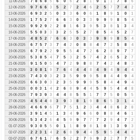
11-06-2026
7
8
6
8
5
6
0
6
2
8
1
9
1
1
7
8
6
12-06-2026
9
7
6
6
3
5
2
7
2
4
6
2
5
7
7
4
2
13-06-2026
6
9
3
2
5
0
3
3
6
0
6
1
8
9
1
0
1
14-06-2026
1
7
5
2
7
6
6
3
0
3
3
9
9
9
8
5
4
15-06-2026
9
9
2
9
2
2
8
1
6
3
9
5
3
8
1
3
4
16-06-2026
5
5
0
3
3
3
2
5
5
2
7
8
5
4
5
2
7
17-06-2026
4
8
5
2
7
6
6
3
0
3
3
9
9
9
8
5
4
18-06-2026
6
7
5
7
3
7
4
2
0
8
8
4
7
2
5
8
4
19-06-2026
6
7
9
2
2
9
5
5
4
7
2
6
2
8
9
7
7
20-06-2026
5
3
8
5
4
7
5
3
2
5
7
4
2
6
5
2
7
21-06-2026
9
1
5
0
5
4
7
2
9
8
8
7
4
2
4
8
3
22-06-2026
3
0
8
1
9
7
6
4
4
4
8
4
9
4
9
4
4
23-06-2026
7
4
3
0
3
2
3
5
9
9
9
5
8
4
4
9
4
24-06-2026
6
6
3
0
3
2
3
5
9
9
9
5
8
4
4
9
4
25-06-2026
0
0
3
1
4
2
6
8
9
4
4
5
9
5
4
4
8
26-06-2026
7
9
3
9
3
4
4
8
5
5
1
7
7
5
0
5
5
27-06-2026
4
5
4
4
8
3
9
3
8
1
9
8
6
5
3
1
4
28-06-2026
4
6
6
9
6
7
7
5
1
2
3
4
4
8
6
2
8
29-06-2026
3
9
1
4
5
1
3
4
9
6
6
0
8
8
4
6
1
30-06-2026
5
3
4
2
6
4
5
9
9
7
7
7
2
9
4
7
2
01-07-2026
9
3
0
5
5
0
1
1
8
9
8
1
0
1
3
9
3
02-07-2026
2
2
3
1
4
2
6
8
9
4
4
5
9
5
4
4
8
03-07-2026
6
7
6
1
7
6
5
2
2
7
9
9
2
2
7
7
5