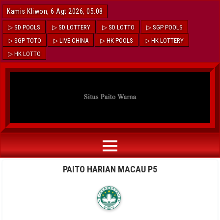
Kamis Kliwon, 6 Agt 2026, 05:08
▷ SD POOLS
▷ SD LOTTERY
▷ SD LOTTO
▷ SGP POOLS
▷ SGP TOTO
▷ LIVE CHINA
▷ HK POOLS
▷ HK LOTTERY
▷ HK LOTTO
PAITO HARIAN MACAU P5