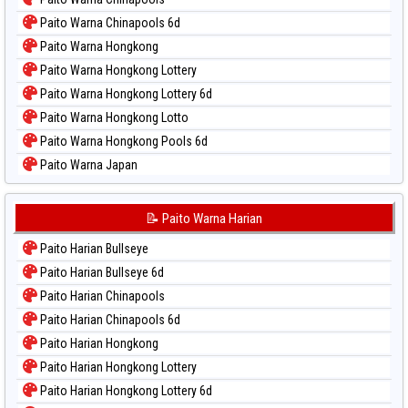
Paito Warna Chinapools 6d
Paito Warna Hongkong
Paito Warna Hongkong Lottery
Paito Warna Hongkong Lottery 6d
Paito Warna Hongkong Lotto
Paito Warna Hongkong Pools 6d
Paito Warna Japan
Paito Warna Japan 6d
Paito Warna Korea
📝 Paito Warna Harian
Paito Warna Kuda Lari
Paito Harian Bullseye
Paito Warna Magnum Cambodia
Paito Harian Bullseye 6d
Paito Warna Nagoya
Paito Harian Chinapools
Paito Warna New York Midday
Paito Harian Chinapools 6d
Paito Warna North Carolina Day
Paito Harian Hongkong
Paito Warna Pcso
Paito Harian Hongkong Lottery
Paito Warna Pennsylvania Day
Paito Harian Hongkong Lottery 6d
Paito Warna Sao Paulo