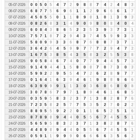
05-07-2026
0
0
5
0
5
4
7
2
9
8
8
7
4
2
4
8
3
06-07-2026
6
8
7
7
5
6
9
6
1
1
2
9
6
6
6
1
7
07-07-2026
4
5
0
5
5
0
1
1
8
9
8
1
0
1
3
9
3
08-07-2026
0
8
2
6
8
3
1
4
9
0
9
8
0
8
4
0
4
09-07-2026
6
0
8
4
3
8
6
5
2
3
5
3
9
3
7
3
1
10-07-2026
7
5
7
1
8
7
2
9
4
3
7
4
5
9
9
3
3
11-07-2026
5
8
0
9
9
3
3
6
8
7
6
8
8
7
3
7
1
12-07-2026
3
6
4
2
6
4
5
9
9
7
7
7
2
9
4
7
2
13-07-2026
1
6
7
5
3
8
5
4
3
5
8
3
2
5
5
3
8
14-07-2026
9
0
5
8
4
6
7
4
0
7
7
9
4
4
5
7
3
15-07-2026
9
1
4
9
4
4
1
5
8
0
8
7
0
7
3
0
3
16-07-2026
5
9
9
2
2
9
5
5
4
7
2
6
2
8
9
7
7
17-07-2026
0
1
6
4
1
6
3
9
4
6
1
9
8
8
9
6
6
18-07-2026
6
3
9
9
9
9
1
1
3
0
3
6
0
6
8
0
8
19-07-2026
3
0
7
8
6
7
9
7
1
8
9
4
6
1
6
8
5
20-07-2026
0
3
5
9
5
8
3
2
3
7
1
3
8
2
8
7
6
21-07-2026
7
2
3
5
8
2
5
7
7
5
3
5
2
7
0
2
2
22-07-2026
8
8
9
5
5
9
2
2
0
1
1
6
5
2
5
1
6
23-07-2026
8
7
8
9
8
9
4
4
0
5
5
6
7
4
5
5
1
24-07-2026
5
6
5
9
5
8
3
2
3
7
1
3
8
2
8
7
6
25-07-2026
4
4
8
9
8
9
4
4
0
5
5
6
7
4
5
5
1
26-07-2026
0
5
9
1
1
9
9
9
0
6
6
6
6
3
5
6
2