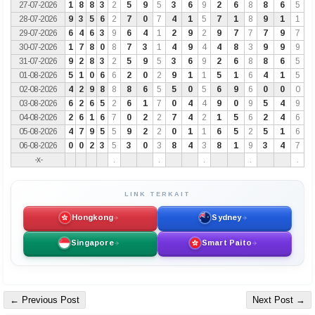
27-07-2026
1
8
8
3
2
5
9
5
3
6
9
2
6
8
8
6
5
28-07-2026
9
3
5
6
2
7
0
7
4
1
5
7
1
8
9
1
1
29-07-2026
6
4
6
3
9
6
4
1
2
9
2
9
7
7
7
9
7
30-07-2026
1
7
8
0
8
7
3
1
4
9
4
4
8
3
9
9
9
31-07-2026
9
2
8
3
2
5
9
5
3
6
9
2
6
8
8
6
5
01-08-2026
5
1
0
6
6
2
0
2
9
1
1
5
1
6
4
1
5
02-08-2026
4
2
9
8
8
8
6
5
5
0
5
6
9
6
0
0
0
03-08-2026
6
2
6
5
2
6
1
7
0
4
4
9
0
9
5
4
9
04-08-2026
2
6
1
6
7
0
2
2
7
4
2
1
5
6
2
4
6
05-08-2026
4
7
9
5
5
9
2
2
0
1
1
6
5
2
5
1
6
06-08-2026
0
0
2
3
5
3
0
3
8
4
3
8
1
9
3
4
7
-x-
.
.
.
.
.
LINK TERKAIT
Hongkong
Sydney
Singapore
Smart Paito
← Previous Post
Next Post →