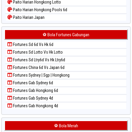
Paito Harian Hongkong Lotto
Paito Warna Singapore
Paito Harian Hongkong Pools 6d
Paito Warna Sydney
Paito Harian Japan
Paito Warna Sydney Lottery
Paito Harian Japan 6d
Paito Warna Sydney Lottery 6d
Paito Harian Korea
⚽ Bola Fortunes Gabungan
Paito Warna Sydney Lotto
Paito Harian Kuda Lari
Paito Warna Sydney Pools 6d
Fortunes Sd 6d Vs Hk 6d
Paito Harian Magnum Cambodia
Paito Warna Taipei
Fortunes Sd Lotto Vs Hk Lotto
Paito Harian Nagoya
Paito Warna Taiwan
Fortunes Sd Ltry6d Vs Hk Ltry6d
Paito Harian New York Midday
Fortunes China 6d Vs Japan 6d
Paito Harian North Carolina Day
Fortunes Sydney | Sgp | Hongkong
Paito Harian Pcso
Fortunes Gab Sydney 6d
Paito Harian Pennsylvania Day
Fortunes Gab Hongkong 6d
Paito Harian Sao Paulo
Fortunes Gab Sydney 4d
Paito Harian Singapore
Fortunes Gab Hongkong 4d
Paito Harian Sydney
Paito Harian Sydney Lottery
Paito Harian Sydney Lottery 6d
⚽ Bola Merah