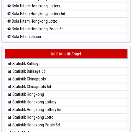
⚽ Bola Merah Sao Paulo
⚽ Bola Hitam Hongkong Lottery
⚽ Bola Merah Singapore
⚽ Bola Hitam Hongkong Lottery 6d
⚽ Bola Merah Sydney
⚽ Bola Hitam Hongkong Lotto
⚽ Bola Merah Sydney Lottery
⚽ Bola Hitam Hongkong Pools 6d
⚽ Bola Merah Sydney Lottery 6d
⚽ Bola Hitam Japan
⚽ Bola Merah Sydney Lotto
⚽ Bola Hitam Japan 6d
⚽ Bola Merah Sydney Pools 6d
⚽ Bola Hitam Korea
📊 Statistik Togel
⚽ Bola Merah Taipei
⚽ Bola Hitam Kuda Lari
⚽ Bola Merah Taiwan
📊 Statistik Bullseye
⚽ Bola Hitam Magnum Cambodia
📊 Statistik Bullseye 6d
⚽ Bola Hitam Nagoya
📊 Statistik Chinapools
⚽ Bola Hitam North Carolina Day
📊 Statistik Chinapools 6d
⚽ Bola Hitam Pcso
📊 Statistik Hongkong
⚽ Bola Hitam Sao Paulo
📊 Statistik Hongkong Lottery
⚽ Bola Hitam Singapore
📊 Statistik Hongkong Lottery 6d
⚽ Bola Hitam Sydney
📊 Statistik Hongkong Lotto
⚽ Bola Hitam Sydney Lottery
📊 Statistik Hongkong Pools 6d
⚽ Bola Hitam Sydney Lottery 6d