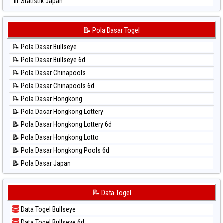
📊 Statistik Japan
⚽ Bola Hitam Sydney Lotto
📊 Statistik Japan 6d
⚽ Bola Hitam Sydney Pools 6d
📊 Statistik Korea
📝 Pola Dasar Togel
⚽ Bola Hitam Taipei
📊 Statistik Kuda Lari
⚽ Bola Hitam Taiwan
📝 Pola Dasar Bullseye
📊 Statistik Magnum Cambodia
📝 Pola Dasar Bullseye 6d
📊 Statistik Nagoya
📝 Pola Dasar Chinapools
📊 Statistik New York Midday
📝 Pola Dasar Chinapools 6d
📊 Statistik North Carolina Day
📝 Pola Dasar Hongkong
📊 Statistik Pcso
📝 Pola Dasar Hongkong Lottery
📊 Statistik Pennsylvania Day
📝 Pola Dasar Hongkong Lottery 6d
📊 Statistik Sao Paulo
📝 Pola Dasar Hongkong Lotto
📊 Statistik Singapore
📝 Pola Dasar Hongkong Pools 6d
📊 Statistik Sydney
📝 Pola Dasar Japan
📊 Statistik Sydney Lottery
📝 Pola Dasar Japan 6d
📊 Statistik Sydney Lottery 6d
📝 Pola Dasar Korea
📝 Data Togel
📊 Statistik Sydney Lotto
📝 Pola Dasar Kuda Lari
📊 Statistik Sydney Pools 6d
Data Togel Bullseye
📝 Pola Dasar Magnum Cambodia
📊 Statistik Taipei
Data Togel Bullseye 6d