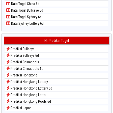
Data Togel North Carolina Day
Data Togel China 6d
Data Togel Pcso
Data Togel Bullseye 6d
Data Togel Sao Paulo
Data Togel Sydney 6d
Data Togel Singapore
Data Sydney Lottery 6d
Data Togel Sydney
Data Togel Sydney Lottery
Data Togel Sydney Lottery 6d
📝 Prediksi Togel
Data Togel Sydney Lotto
Prediksi Bullseye
Data Togel Sydney Pools 6d
Prediksi Bullseye 6d
Data Togel Taipei
Prediksi Chinapools
Data Togel Taiwan
Prediksi Chinapools 6d
Prediksi Hongkong
Prediksi Hongkong Lottery
Prediksi Hongkong Lottery 6d
Prediksi Hongkong Lotto
Prediksi Hongkong Pools 6d
Prediksi Japan