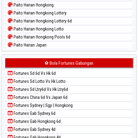
Paito Warna North Carolina Day
Paito Harian Hongkong
Paito Warna Pcso
Paito Harian Hongkong Lottery
Paito Warna Pennsylvania Day
Paito Harian Hongkong Lottery 6d
Paito Warna Sao Paulo
Paito Harian Hongkong Lotto
Paito Warna Singapore
Paito Harian Hongkong Pools 6d
Paito Warna Sydney
Paito Harian Japan
Paito Warna Sydney Lottery
Paito Harian Japan 6d
Paito Warna Sydney Lottery 6d
Paito Harian Korea
⚽ Bola Fortunes Gabungan
Paito Warna Sydney Lotto
Paito Harian Kuda Lari
Paito Warna Sydney Pools 6d
Fortunes Sd 6d Vs Hk 6d
Paito Harian Magnum Cambodia
Paito Warna Taipei
Fortunes Sd Lotto Vs Hk Lotto
Paito Harian Nagoya
Paito Warna Taiwan
Fortunes Sd Ltry6d Vs Hk Ltry6d
Paito Harian New York Midday
Fortunes China 6d Vs Japan 6d
Paito Harian North Carolina Day
Fortunes Sydney | Sgp | Hongkong
Paito Harian Pcso
Fortunes Gab Sydney 6d
Paito Harian Pennsylvania Day
Fortunes Gab Hongkong 6d
Paito Harian Sao Paulo
Fortunes Gab Sydney 4d
Paito Harian Singapore
Fortunes Gab Hongkong 4d