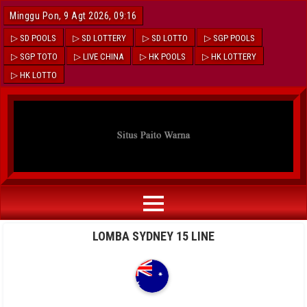
Minggu Pon, 9 Agt 2026, 09:16
▷ SD POOLS
▷ SD LOTTERY
▷ SD LOTTO
▷ SGP POOLS
▷ SGP TOTO
▷ LIVE CHINA
▷ HK POOLS
▷ HK LOTTERY
▷ HK LOTTO
LOMBA SYDNEY 15 LINE