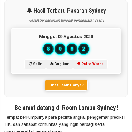
🔔 Hasil Terbaru Pasaran Sydney
Result berdasarkan tanggal pengeluaran resmi
Minggu, 09 Agustus 2026
8
0
8
2
📋 Salin
📤 Bagikan
🎥 Paito Warna
Lihat Lebih Banyak
Selamat datang di Room Lomba Sydney!
Tempat berkumpulnya para pecinta angka, penggemar prediksi
HK, dan sahabat komunitas yang ingin berbagi serta
mempererat tali persaudaraan.