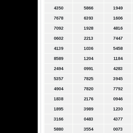
4350
5866
1949
7678
6393
1606
7092
1928
4816
0602
2213
7447
4139
1036
5458
8589
1204
1184
2494
0991
4283
5357
7825
3945
4904
7820
7792
1838
2176
0946
1895
3989
1230
3166
0483
4377
5880
3554
0073