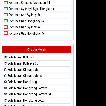
Fortunes China 6d Vs Japan 6d
Paito Harian North Carolina Day
Fortunes Sydney | Sgp | Hongkong
Paito Harian Pcso
Fortunes Gab Sydney 6d
Paito Harian Pennsylvania Day
Fortunes Gab Hongkong 6d
Paito Harian Sao Paulo
Fortunes Gab Sydney 4d
Paito Harian Singapore
Fortunes Gab Hongkong 4d
Paito Harian Sydney
Paito Harian Sydney Lottery
Paito Harian Sydney Lottery 6d
⚽ Bola Merah
Paito Harian Sydney Lotto
⚽ Bola Merah Bullseye
Paito Harian Sydney Pools 6d
⚽ Bola Merah Bullseye 6d
Paito Harian Taipei
⚽ Bola Merah Chinapools
Paito Harian Taiwan
⚽ Bola Merah Chinapools 6d
⚽ Bola Merah Hongkong
⚽ Bola Merah Hongkong Lottery
⚽ Bola Merah Hongkong Lottery 6d
⚽ Bola Merah Hongkong Lotto