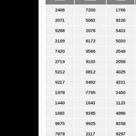
2406
7200
1766
2071
5063
9326
9288
2078
5433
3109
6172
5030
7420
9566
2549
2719
9103
2058
5212
0812
4025
9217
0492
4331
1978
7705
3450
1440
1643
1123
1683
9385
4986
9675
9925
8358
7878
2117
9297