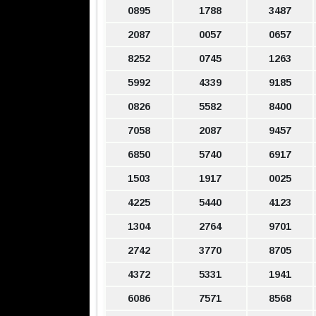
0895
1788
3487
2087
0057
0657
8252
0745
1263
5992
4339
9185
0826
5582
8400
7058
2087
9457
6850
5740
6917
1503
1917
0025
4225
5440
4123
1304
2764
9701
2742
3770
8705
4372
5331
1941
6086
7571
8568