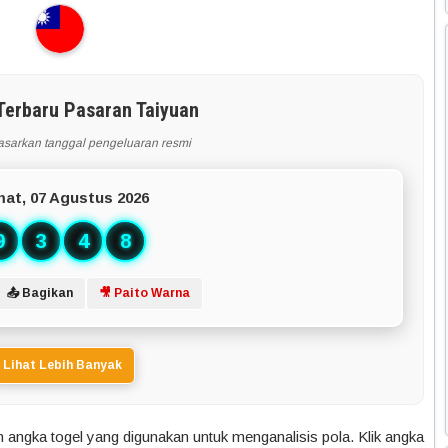
 Terbaru Pasaran Taiyuan
asarkan tanggal pengeluaran resmi
at, 07 Agustus 2026
9
3
4
8
📤 Bagikan
🎥 Paito Warna
Lihat Lebih Banyak
an angka togel yang digunakan untuk menganalisis pola. Klik angka