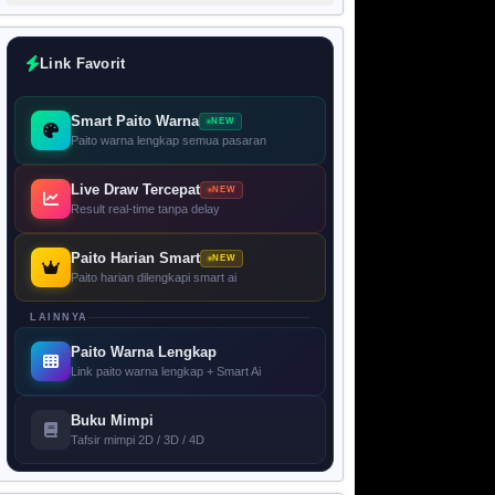
Link Favorit
Smart Paito Warna
NEW
Paito warna lengkap semua pasaran
Live Draw Tercepat
NEW
Result real-time tanpa delay
Paito Harian Smart
NEW
Paito harian dilengkapi smart ai
LAINNYA
Paito Warna Lengkap
Link paito warna lengkap + Smart Ai
Buku Mimpi
Tafsir mimpi 2D / 3D / 4D