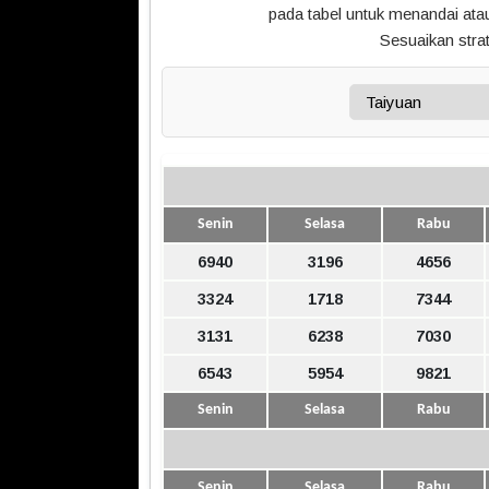
pada tabel untuk menandai at
Sesuaikan stra
Senin
Selasa
Rabu
6940
3196
4656
3324
1718
7344
3131
6238
7030
6543
5954
9821
Senin
Selasa
Rabu
Senin
Selasa
Rabu