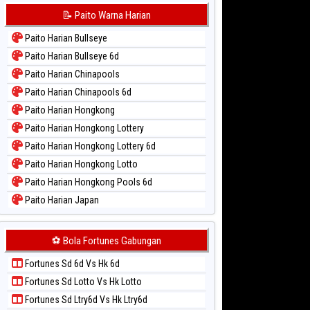
Paito Warna Korea
📝 Paito Warna Harian
Paito Warna Kuda Lari
Paito Harian Bullseye
Paito Warna Magnum Cambodia
Paito Harian Bullseye 6d
Paito Warna Nagoya
Paito Harian Chinapools
Paito Warna New York Midday
Paito Harian Chinapools 6d
Paito Warna North Carolina Day
Paito Harian Hongkong
Paito Warna Pcso
Paito Harian Hongkong Lottery
Paito Warna Pennsylvania Day
Paito Harian Hongkong Lottery 6d
Paito Warna Sao Paulo
Paito Harian Hongkong Lotto
Paito Warna Singapore
Paito Harian Hongkong Pools 6d
Paito Warna Sydney
Paito Harian Japan
Paito Warna Sydney Lottery
Paito Harian Japan 6d
Paito Warna Sydney Lottery 6d
Paito Harian Korea
⚽ Bola Fortunes Gabungan
Paito Warna Sydney Lotto
Paito Harian Kuda Lari
Paito Warna Sydney Pools 6d
Fortunes Sd 6d Vs Hk 6d
Paito Harian Magnum Cambodia
Paito Warna Taipei
Fortunes Sd Lotto Vs Hk Lotto
Paito Harian Nagoya
Paito Warna Taiwan
Fortunes Sd Ltry6d Vs Hk Ltry6d
Paito Harian New York Midday