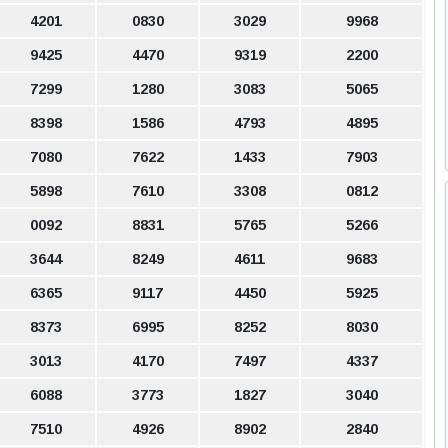
4201
0830
3029
9968
9425
4470
9319
2200
7299
1280
3083
5065
8398
1586
4793
4895
7080
7622
1433
7903
5898
7610
3308
0812
0092
8831
5765
5266
3644
8249
4611
9683
6365
9117
4450
5925
8373
6995
8252
8030
3013
4170
7497
4337
6088
3773
1827
3040
7510
4926
8902
2840