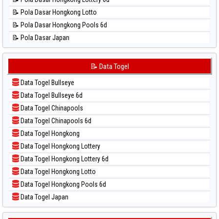
📊 Statistik Sao Paulo
📝 Pola Dasar Hongkong Lotto
📊 Statistik Singapore
📝 Pola Dasar Hongkong Pools 6d
📊 Statistik Sydney
📝 Pola Dasar Japan
📊 Statistik Sydney Lottery
📝 Pola Dasar Japan 6d
📊 Statistik Sydney Lottery 6d
📝 Pola Dasar Korea
📝 Data Togel
📊 Statistik Sydney Lotto
📝 Pola Dasar Kuda Lari
📊 Statistik Sydney Pools 6d
Data Togel Bullseye
📝 Pola Dasar Magnum Cambodia
📊 Statistik Taipei
Data Togel Bullseye 6d
📝 Pola Dasar Nagoya
📊 Statistik Taiwan
Data Togel Chinapools
📝 Pola Dasar North Carolina Day
Data Togel Chinapools 6d
📝 Pola Dasar Pcso
Data Togel Hongkong
📝 Pola Dasar Sao Paulo
Data Togel Hongkong Lottery
📝 Pola Dasar Singapore
Data Togel Hongkong Lottery 6d
📝 Pola Dasar Sydney
Data Togel Hongkong Lotto
📝 Pola Dasar Sydney Lottery
Data Togel Hongkong Pools 6d
📝 Pola Dasar Sydney Lottery 6d
Data Togel Japan
📝 Pola Dasar Sydney Lotto
Data Togel Japan 6d
📝 Pola Dasar Sydney Pools 6d