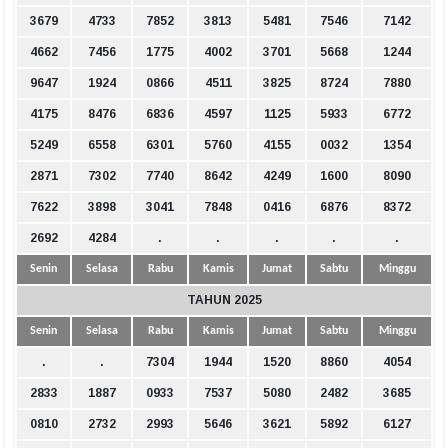
3679
4733
7852
3813
5481
7546
7142
4662
7456
1775
4002
3701
5668
1244
9647
1924
0866
4511
3825
8724
7880
4175
8476
6836
4597
1125
5933
6772
5249
6558
6301
5760
4155
0032
1354
2871
7302
7740
8642
4249
1600
8090
7622
3898
3041
7848
0416
6876
8372
2692
4284
.
.
.
.
.
Senin
Selasa
Rabu
Kamis
Jumat
Sabtu
Minggu
TAHUN 2025
Senin
Selasa
Rabu
Kamis
Jumat
Sabtu
Minggu
.
.
7304
1944
1520
8860
4054
2833
1887
0933
7537
5080
2482
3685
0810
2732
2993
5646
3621
5892
6127