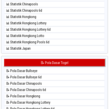
⚽ Bola Hitam Nagoya
📊 Statistik Chinapools
⚽ Bola Hitam North Carolina Day
📊 Statistik Chinapools 6d
⚽ Bola Hitam Pcso
📊 Statistik Hongkong
⚽ Bola Hitam Sao Paulo
📊 Statistik Hongkong Lottery
⚽ Bola Hitam Singapore
📊 Statistik Hongkong Lottery 6d
⚽ Bola Hitam Sydney
📊 Statistik Hongkong Lotto
⚽ Bola Hitam Sydney Lottery
📊 Statistik Hongkong Pools 6d
⚽ Bola Hitam Sydney Lottery 6d
📊 Statistik Japan
⚽ Bola Hitam Sydney Lotto
📊 Statistik Japan 6d
⚽ Bola Hitam Sydney Pools 6d
📊 Statistik Korea
📝 Pola Dasar Togel
⚽ Bola Hitam Taipei
📊 Statistik Kuda Lari
⚽ Bola Hitam Taiwan
📝 Pola Dasar Bullseye
📊 Statistik Magnum Cambodia
📝 Pola Dasar Bullseye 6d
📊 Statistik Nagoya
📝 Pola Dasar Chinapools
📊 Statistik New York Midday
📝 Pola Dasar Chinapools 6d
📊 Statistik North Carolina Day
📝 Pola Dasar Hongkong
📊 Statistik Pcso
📝 Pola Dasar Hongkong Lottery
📊 Statistik Pennsylvania Day
📝 Pola Dasar Hongkong Lottery 6d