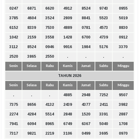
0247
6871
6620
4912
8524
9743
0955
3785
4604
3524
2809
8841
5523
5019
6152
8339
7530
4889
0781
4573
8830
1042
2159
3558
1428
6700
4739
0912
3112
8524
0946
9916
1984
5176
3370
2520
3865
2550
.
.
.
.
Senin
Selasa
Rabu
Kamis
Jumat
Sabtu
Minggu
TAHUN 2026
Senin
Selasa
Rabu
Kamis
Jumat
Sabtu
Minggu
.
.
.
4885
2948
7252
9507
7375
8656
4132
2439
4377
2411
3982
2274
4284
5514
2848
1520
3391
2887
7941
6094
8965
6749
6367
5040
1708
7317
9821
2219
3106
0499
3695
0970