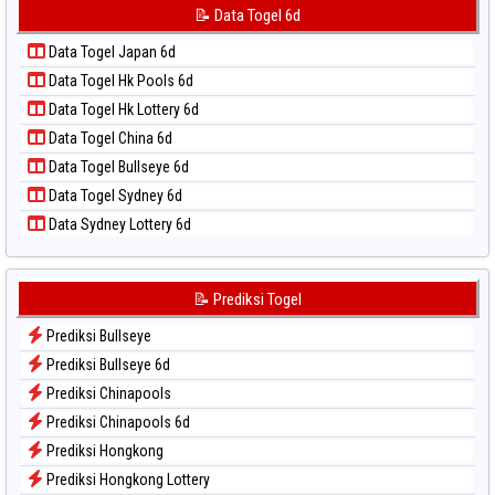
Data Togel Korea
📝 Data Togel 6d
📝 Pola Dasar Taipei
Data Togel Kuda Lari
📝 Pola Dasar Taiwan
Data Togel Japan 6d
Data Togel Magnum Cambodia
Data Togel Hk Pools 6d
Data Togel Nagoya
Data Togel Hk Lottery 6d
Data Togel North Carolina Day
Data Togel China 6d
Data Togel Pcso
Data Togel Bullseye 6d
Data Togel Sao Paulo
Data Togel Sydney 6d
Data Togel Singapore
Data Sydney Lottery 6d
Data Togel Sydney
Data Togel Sydney Lottery
Data Togel Sydney Lottery 6d
📝 Prediksi Togel
Data Togel Sydney Lotto
Prediksi Bullseye
Data Togel Sydney Pools 6d
Prediksi Bullseye 6d
Data Togel Taipei
Prediksi Chinapools
Data Togel Taiwan
Prediksi Chinapools 6d
Prediksi Hongkong
Prediksi Hongkong Lottery