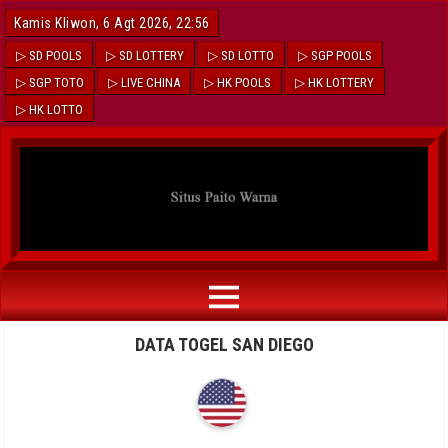
Kamis Kliwon, 6 Agt 2026, 22:56
▷ SD POOLS
▷ SD LOTTERY
▷ SD LOTTO
▷ SGP POOLS
▷ SGP TOTO
▷ LIVE CHINA
▷ HK POOLS
▷ HK LOTTERY
▷ HK LOTTO
DATA TOGEL SAN DIEGO