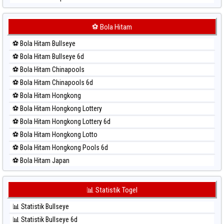
⚽ Bola Merah Japan 6d
⚽ Bola Merah Korea
⚽ Bola Hitam
⚽ Bola Merah Kuda Lari
⚽ Bola Hitam Bullseye
⚽ Bola Merah Magnum Cambodia
⚽ Bola Hitam Bullseye 6d
⚽ Bola Merah Nagoya
⚽ Bola Hitam Chinapools
⚽ Bola Merah North Carolina Day
⚽ Bola Hitam Chinapools 6d
⚽ Bola Merah Pcso
⚽ Bola Hitam Hongkong
⚽ Bola Merah Sao Paulo
⚽ Bola Hitam Hongkong Lottery
⚽ Bola Merah Singapore
⚽ Bola Hitam Hongkong Lottery 6d
⚽ Bola Merah Sydney
⚽ Bola Hitam Hongkong Lotto
⚽ Bola Merah Sydney Lottery
⚽ Bola Hitam Hongkong Pools 6d
⚽ Bola Merah Sydney Lottery 6d
⚽ Bola Hitam Japan
⚽ Bola Merah Sydney Lotto
⚽ Bola Hitam Japan 6d
⚽ Bola Merah Sydney Pools 6d
⚽ Bola Hitam Korea
📊 Statistik Togel
⚽ Bola Merah Taipei
⚽ Bola Hitam Kuda Lari
⚽ Bola Merah Taiwan
📊 Statistik Bullseye
⚽ Bola Hitam Magnum Cambodia
📊 Statistik Bullseye 6d