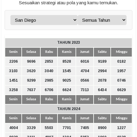
Sesuaikan strategi atau pola yang kamu temukan.
TAHUN 2023
Senin
Selasa
Rabu
Kamis
Jumat
Sabtu
Minggu
2206
9696
2853
8528
6016
9189
0182
3103
3620
3040
1545
4704
2994
1957
1451
9299
2985
9025
0566
2078
0746
3258
7637
6706
6624
7313
6434
6629
Senin
Selasa
Rabu
Kamis
Jumat
Sabtu
Minggu
TAHUN 2024
Senin
Selasa
Rabu
Kamis
Jumat
Sabtu
Minggu
4004
3329
5503
7701
7405
8900
1227