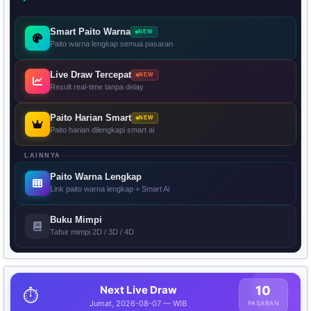
Smart Paito Warna
NEW
Paito warna lengkap semua pasaran
Live Draw Tercepat
NEW
Result real-time tanpa delay
Paito Harian Smart
NEW
Paito harian dilengkapi smart ai
LAINNYA
Paito Warna Lengkap
Link paito warna lengkap + Smart Ai
Buku Mimpi
Tafsir mimpi 2D / 3D / 4D
Next Live Draw
10
⏱️
Jumat, 2026-08-07 — WIB
PASARAN