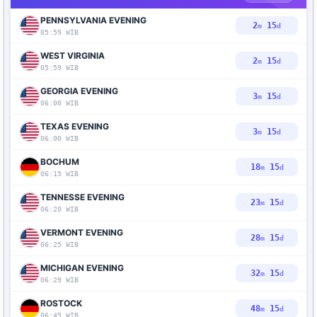
PENNSYLVANIA EVENING
2
14
m
d
05:59 WIB
WEST VIRGINIA
2
14
m
d
05:59 WIB
GEORGIA EVENING
3
14
m
d
06:00 WIB
TEXAS EVENING
3
14
m
d
06:00 WIB
BOCHUM
18
14
m
d
06:15 WIB
TENNESSE EVENING
23
14
m
d
06:20 WIB
VERMONT EVENING
28
14
m
d
06:25 WIB
MICHIGAN EVENING
32
14
m
d
06:29 WIB
ROSTOCK
48
14
m
d
06:45 WIB