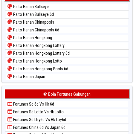
Paito Warna Kuda Lari
Paito Harian Bullseye
Paito Warna Magnum Cambodia
Paito Harian Bullseye 6d
Paito Warna Nagoya
Paito Harian Chinapools
Paito Warna New York Midday
Paito Harian Chinapools 6d
Paito Warna North Carolina Day
Paito Harian Hongkong
Paito Warna Pcso
Paito Harian Hongkong Lottery
Paito Warna Pennsylvania Day
Paito Harian Hongkong Lottery 6d
Paito Warna Sao Paulo
Paito Harian Hongkong Lotto
Paito Warna Singapore
Paito Harian Hongkong Pools 6d
Paito Warna Sydney
Paito Harian Japan
Paito Warna Sydney Lottery
Paito Harian Japan 6d
Paito Warna Sydney Lottery 6d
Paito Harian Korea
⚽ Bola Fortunes Gabungan
Paito Warna Sydney Lotto
Paito Harian Kuda Lari
Paito Warna Sydney Pools 6d
Fortunes Sd 6d Vs Hk 6d
Paito Harian Magnum Cambodia
Paito Warna Taipei
Fortunes Sd Lotto Vs Hk Lotto
Paito Harian Nagoya
Paito Warna Taiwan
Fortunes Sd Ltry6d Vs Hk Ltry6d
Paito Harian New York Midday
Fortunes China 6d Vs Japan 6d
Paito Harian North Carolina Day