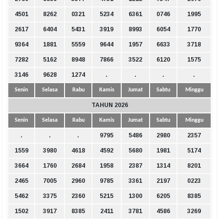
4501
8262
0321
5234
6361
0746
1995
2617
6404
5431
3919
8993
6054
1770
9364
1881
5559
9644
1957
6633
3718
7282
5162
8948
7866
3522
6120
1575
3146
9628
1274
.
.
.
.
Senin
Selasa
Rabu
Kamis
Jumat
Sabtu
Minggu
TAHUN 2026
Senin
Selasa
Rabu
Kamis
Jumat
Sabtu
Minggu
.
.
.
9795
5486
2980
2357
1559
3980
4618
4592
5680
1981
5174
3664
1760
2684
1958
2387
1314
8201
2465
7005
2960
9785
3361
2197
0223
5462
3375
2360
5215
1300
6205
8385
1502
3917
8385
2411
3781
4586
3269