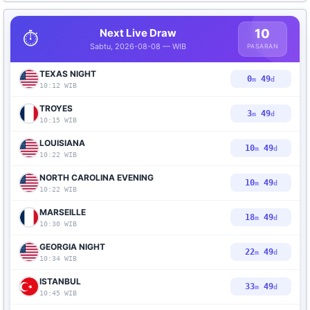
Next Live Draw
10
⏱️
Sabtu, 2026-08-08 — WIB
PASARAN
TEXAS NIGHT
0
48
m
d
10:12 WIB
TROYES
3
48
m
d
10:15 WIB
LOUISIANA
10
48
m
d
10:22 WIB
NORTH CAROLINA EVENING
10
48
m
d
10:22 WIB
MARSEILLE
18
48
m
d
10:30 WIB
GEORGIA NIGHT
22
48
m
d
10:34 WIB
ISTANBUL
33
48
m
d
10:45 WIB