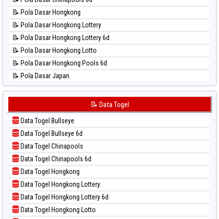
📊 Statistik North Carolina Day
📝 Pola Dasar Hongkong
📊 Statistik Pcso
📝 Pola Dasar Hongkong Lottery
📊 Statistik Pennsylvania Day
📝 Pola Dasar Hongkong Lottery 6d
📊 Statistik Sao Paulo
📝 Pola Dasar Hongkong Lotto
📊 Statistik Singapore
📝 Pola Dasar Hongkong Pools 6d
📊 Statistik Sydney
📝 Pola Dasar Japan
📊 Statistik Sydney Lottery
📝 Pola Dasar Japan 6d
📊 Statistik Sydney Lottery 6d
📝 Pola Dasar Korea
📝 Data Togel
📊 Statistik Sydney Lotto
📝 Pola Dasar Kuda Lari
📊 Statistik Sydney Pools 6d
Data Togel Bullseye
📝 Pola Dasar Magnum Cambodia
📊 Statistik Taipei
Data Togel Bullseye 6d
📝 Pola Dasar Nagoya
📊 Statistik Taiwan
Data Togel Chinapools
📝 Pola Dasar North Carolina Day
Data Togel Chinapools 6d
📝 Pola Dasar Pcso
Data Togel Hongkong
📝 Pola Dasar Sao Paulo
Data Togel Hongkong Lottery
📝 Pola Dasar Singapore
Data Togel Hongkong Lottery 6d
📝 Pola Dasar Sydney
Data Togel Hongkong Lotto
📝 Pola Dasar Sydney Lottery