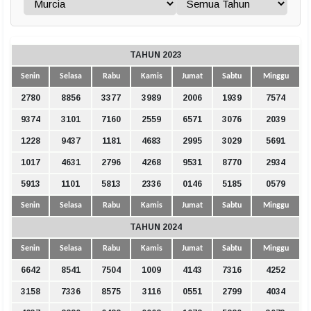
TAHUN 2023
Senin
Selasa
Rabu
Kamis
Jumat
Sabtu
Minggu
2780
8856
3377
3989
2006
1939
7574
9374
3101
7160
2559
6571
3076
2039
1228
9437
1181
4683
2995
3029
5691
1017
4631
2796
4268
9531
8770
2934
5913
1101
5813
2336
0146
5185
0579
Senin
Selasa
Rabu
Kamis
Jumat
Sabtu
Minggu
TAHUN 2024
Senin
Selasa
Rabu
Kamis
Jumat
Sabtu
Minggu
6642
8541
7504
1009
4143
7316
4252
3158
7336
8575
3116
0551
2799
4034