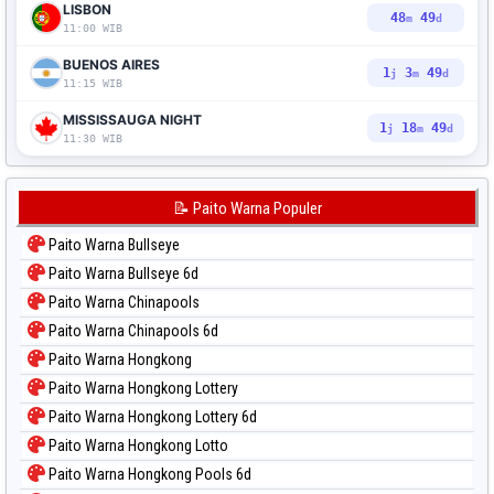
LISBON
48
48
m
d
11:00 WIB
BUENOS AIRES
1
3
48
j
m
d
11:15 WIB
MISSISSAUGA NIGHT
1
18
48
j
m
d
11:30 WIB
📝 Paito Warna Populer
Paito Warna Bullseye
Paito Warna Bullseye 6d
Paito Warna Chinapools
Paito Warna Chinapools 6d
Paito Warna Hongkong
Paito Warna Hongkong Lottery
Paito Warna Hongkong Lottery 6d
Paito Warna Hongkong Lotto
Paito Warna Hongkong Pools 6d