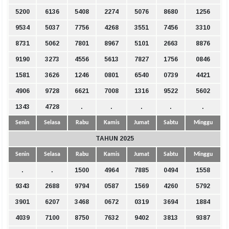
5200
6136
5408
2274
5076
8680
1256
9534
5037
7756
4268
3551
7456
3310
8731
5062
7801
8967
5101
2663
8876
9190
3273
4556
5613
7827
1756
0846
1581
3626
1246
0801
6540
0739
4421
4906
9728
6621
7008
1316
9522
5602
1343
4728
.
.
.
.
.
Senin
Selasa
Rabu
Kamis
Jumat
Sabtu
Minggu
TAHUN 2025
Senin
Selasa
Rabu
Kamis
Jumat
Sabtu
Minggu
.
.
1500
4964
7885
0494
1558
9343
2688
9794
0587
1569
4260
5792
3901
6207
3468
0672
0319
3694
1884
4039
7100
8750
7632
9402
3813
9387