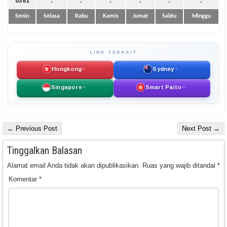
0381
.
.
.
.
.
.
Senin
Selasa
Rabu
Kamis
Jumat
Sabtu
Minggu
LINK TERKAIT
Hongkong
Sydney
Singapore
Smart Paito
← Previous Post
Next Post →
Tinggalkan Balasan
Alamat email Anda tidak akan dipublikasikan.
Ruas yang wajib ditandai
*
Komentar
*