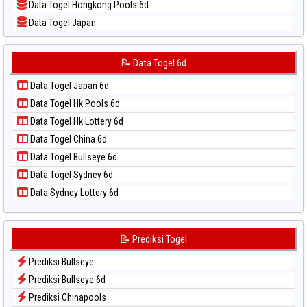
Data Togel Hongkong Pools 6d
📝 Pola Dasar Sydney Lottery 6d
Data Togel Japan
📝 Pola Dasar Sydney Lotto
Data Togel Japan 6d
📝 Pola Dasar Sydney Pools 6d
Data Togel Korea
📝 Data Togel 6d
📝 Pola Dasar Taipei
Data Togel Kuda Lari
📝 Pola Dasar Taiwan
Data Togel Japan 6d
Data Togel Magnum Cambodia
Data Togel Hk Pools 6d
Data Togel Nagoya
Data Togel Hk Lottery 6d
Data Togel North Carolina Day
Data Togel China 6d
Data Togel Pcso
Data Togel Bullseye 6d
Data Togel Sao Paulo
Data Togel Sydney 6d
Data Togel Singapore
Data Sydney Lottery 6d
Data Togel Sydney
Data Togel Sydney Lottery
Data Togel Sydney Lottery 6d
📝 Prediksi Togel
Data Togel Sydney Lotto
Prediksi Bullseye
Data Togel Sydney Pools 6d
Prediksi Bullseye 6d
Data Togel Taipei
Prediksi Chinapools