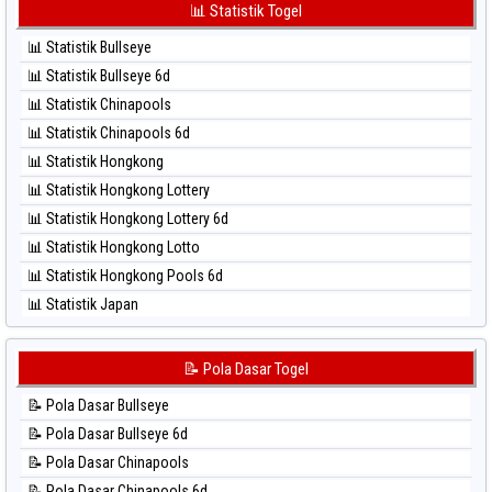
⚽ Bola Hitam Korea
📊 Statistik Togel
⚽ Bola Merah Taipei
⚽ Bola Hitam Kuda Lari
⚽ Bola Merah Taiwan
📊 Statistik Bullseye
⚽ Bola Hitam Magnum Cambodia
📊 Statistik Bullseye 6d
⚽ Bola Hitam Nagoya
📊 Statistik Chinapools
⚽ Bola Hitam North Carolina Day
📊 Statistik Chinapools 6d
⚽ Bola Hitam Pcso
📊 Statistik Hongkong
⚽ Bola Hitam Sao Paulo
📊 Statistik Hongkong Lottery
⚽ Bola Hitam Singapore
📊 Statistik Hongkong Lottery 6d
⚽ Bola Hitam Sydney
📊 Statistik Hongkong Lotto
⚽ Bola Hitam Sydney Lottery
📊 Statistik Hongkong Pools 6d
⚽ Bola Hitam Sydney Lottery 6d
📊 Statistik Japan
⚽ Bola Hitam Sydney Lotto
📊 Statistik Japan 6d
⚽ Bola Hitam Sydney Pools 6d
📊 Statistik Korea
📝 Pola Dasar Togel
⚽ Bola Hitam Taipei
📊 Statistik Kuda Lari
⚽ Bola Hitam Taiwan
📝 Pola Dasar Bullseye
📊 Statistik Magnum Cambodia
📝 Pola Dasar Bullseye 6d
📊 Statistik Nagoya
📝 Pola Dasar Chinapools
📊 Statistik New York Midday
📝 Pola Dasar Chinapools 6d