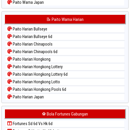
Paito Warna Japan
Paito Warna Japan 6d
Paito Warna Korea
📝 Paito Warna Harian
Paito Warna Kuda Lari
Paito Harian Bullseye
Paito Warna Magnum Cambodia
Paito Harian Bullseye 6d
Paito Warna Nagoya
Paito Harian Chinapools
Paito Warna New York Midday
Paito Harian Chinapools 6d
Paito Warna North Carolina Day
Paito Harian Hongkong
Paito Warna Pcso
Paito Harian Hongkong Lottery
Paito Warna Pennsylvania Day
Paito Harian Hongkong Lottery 6d
Paito Warna Sao Paulo
Paito Harian Hongkong Lotto
Paito Warna Singapore
Paito Harian Hongkong Pools 6d
Paito Warna Sydney
Paito Harian Japan
Paito Warna Sydney Lottery
Paito Harian Japan 6d
Paito Warna Sydney Lottery 6d
Paito Harian Korea
⚽ Bola Fortunes Gabungan
Paito Warna Sydney Lotto
Paito Harian Kuda Lari
Paito Warna Sydney Pools 6d
Fortunes Sd 6d Vs Hk 6d
Paito Harian Magnum Cambodia