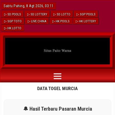
Sabtu Pahing, 8 Agt 2026, 03:11
▷ SD POOLS
▷ SD LOTTERY
▷ SD LOTTO
▷ SGP POOLS
▷ SGP TOTO
▷ LIVE CHINA
▷ HK POOLS
▷ HK LOTTERY
▷ HK LOTTO
DATA TOGEL MURCIA
🔔 Hasil Terbaru Pasaran Murcia