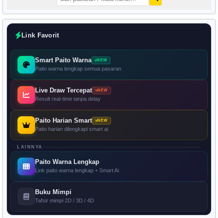
Link Favorit
Smart Paito Warna
NEW
Paito warna lengkap semua pasaran
Live Draw Tercepat
NEW
Result real-time tanpa delay
Paito Harian Smart
NEW
Paito harian dilengkapi smart ai
LAINNYA
Paito Warna Lengkap
Link paito warna lengkap + Smart Ai
Buku Mimpi
Tafsir mimpi 2D / 3D / 4D