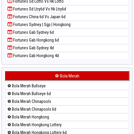
Paito Warna Taipei
Fortunes Sd Lotto Vs Hk Lotto
Paito Harian Nagoya
Paito Warna Taiwan
Fortunes Sd Ltry6d Vs Hk Ltry6d
Paito Harian New York Midday
Fortunes China 6d Vs Japan 6d
Paito Harian North Carolina Day
Fortunes Sydney | Sgp | Hongkong
Paito Harian Pcso
Fortunes Gab Sydney 6d
Paito Harian Pennsylvania Day
Fortunes Gab Hongkong 6d
Paito Harian Sao Paulo
Fortunes Gab Sydney 4d
Paito Harian Singapore
Fortunes Gab Hongkong 4d
Paito Harian Sydney
Paito Harian Sydney Lottery
Paito Harian Sydney Lottery 6d
⚽ Bola Merah
Paito Harian Sydney Lotto
⚽ Bola Merah Bullseye
Paito Harian Sydney Pools 6d
⚽ Bola Merah Bullseye 6d
Paito Harian Taipei
⚽ Bola Merah Chinapools
Paito Harian Taiwan
⚽ Bola Merah Chinapools 6d
⚽ Bola Merah Hongkong
⚽ Bola Merah Hongkong Lottery
⚽ Bola Merah Hongkong Lottery 6d