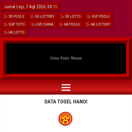
Jumat Legi, 7 Agt 2026, 00:11
▷ SD POOLS
▷ SD LOTTERY
▷ SD LOTTO
▷ SGP POOLS
▷ SGP TOTO
▷ LIVE CHINA
▷ HK POOLS
▷ HK LOTTERY
▷ HK LOTTO
DATA TOGEL HANOI