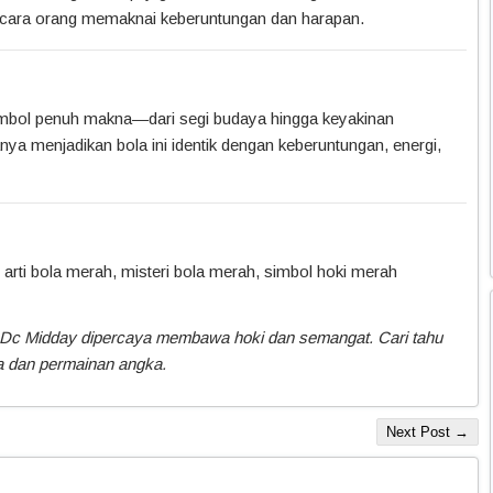
p cara orang memaknai keberuntungan dan harapan.
mbol penuh makna—dari segi budaya hingga keyakinan
a menjadikan bola ini identik dengan keberuntungan, energi,
arti bola merah, misteri bola merah, simbol hoki merah
Dc Midday dipercaya membawa hoki dan semangat. Cari tahu
 dan permainan angka.
Next Post →