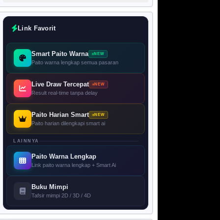
Link Favorit
Smart Paito Warna
NEW
Paito warna lengkap semua pasaran
Live Draw Tercepat
NEW
Result real-time tanpa delay
Paito Harian Smart
NEW
Paito harian dilengkapi smart ai
LAINNYA
Paito Warna Lengkap
Link paito warna lengkap + Smart Ai
Buku Mimpi
Tafsir mimpi 2D / 3D / 4D