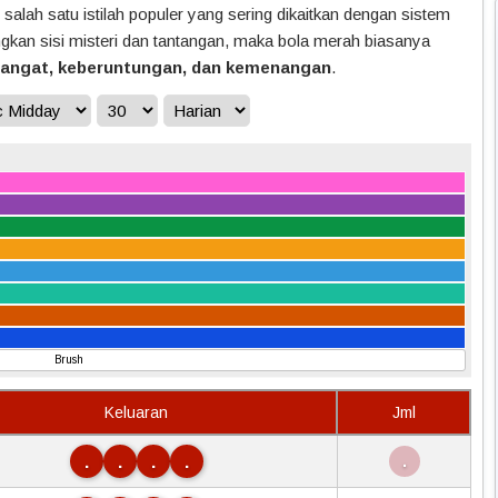
lah satu istilah populer yang sering dikaitkan dengan sistem
gkan sisi misteri dan tantangan, maka bola merah biasanya
angat, keberuntungan, dan kemenangan
.
Brush
Keluaran
Jml
.
.
.
.
.