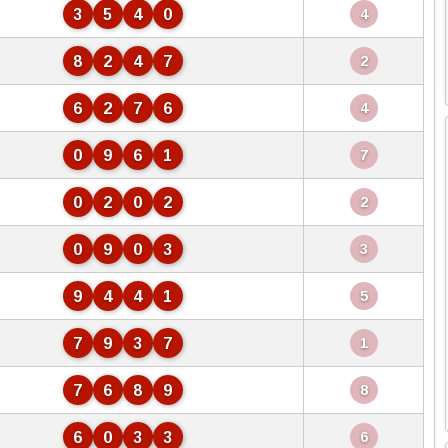
3
5
4
0
4
8
2
4
7
2
6
2
7
6
4
0
9
6
1
7
0
2
0
2
2
0
9
0
3
3
9
4
4
1
5
7
9
3
7
1
7
6
8
9
8
6
0
3
3
6