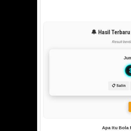
🔔 Hasil Terbar
Result berd
Jum
📋 Salin
Apa Itu Bola