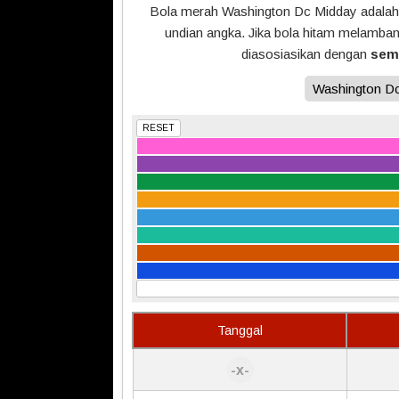
Bola merah Washington Dc Midday adalah sa
undian angka. Jika bola hitam melamban
diasosiasikan dengan
sem
RESET
Tanggal
-x-