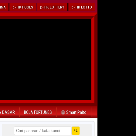
INA
▷ HK POOLS
▷ HK LOTTERY
▷ HK LOTTO
A DASAR
BOLA FORTUNES
🤖 Smart Paito
🔍