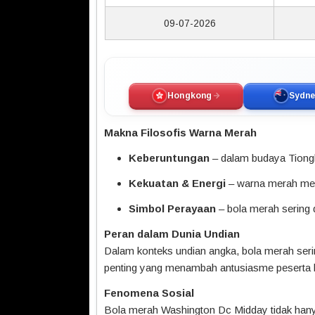
09-07-2026
Hongkong
Sydn
Makna Filosofis Warna Merah
Keberuntungan
– dalam budaya Tiongho
Kekuatan & Energi
– warna merah mel
Simbol Perayaan
– bola merah sering 
Peran dalam Dunia Undian
Dalam konteks undian angka, bola merah serin
penting yang menambah antusiasme peserta 
Fenomena Sosial
Bola merah Washington Dc Midday tidak hany