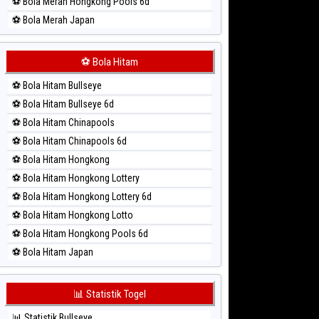
⚽ Bola Merah Hongkong Pools 6d
⚽ Bola Merah Japan
⚽ Bola Merah Japan 6d
⚽ Bola Merah Korea
⚽ Bola Hitam
⚽ Bola Merah Kuda Lari
⚽ Bola Hitam Bullseye
⚽ Bola Merah Magnum Cambodia
⚽ Bola Hitam Bullseye 6d
⚽ Bola Merah Nagoya
⚽ Bola Hitam Chinapools
⚽ Bola Merah North Carolina Day
⚽ Bola Hitam Chinapools 6d
⚽ Bola Merah Pcso
⚽ Bola Hitam Hongkong
⚽ Bola Merah Sao Paulo
⚽ Bola Hitam Hongkong Lottery
⚽ Bola Merah Singapore
⚽ Bola Hitam Hongkong Lottery 6d
⚽ Bola Merah Sydney
⚽ Bola Hitam Hongkong Lotto
⚽ Bola Merah Sydney Lottery
⚽ Bola Hitam Hongkong Pools 6d
⚽ Bola Merah Sydney Lottery 6d
⚽ Bola Hitam Japan
⚽ Bola Merah Sydney Lotto
⚽ Bola Hitam Japan 6d
⚽ Bola Merah Sydney Pools 6d
⚽ Bola Hitam Korea
📊 Statistik Togel
⚽ Bola Merah Taipei
⚽ Bola Hitam Kuda Lari
⚽ Bola Merah Taiwan
📊 Statistik Bullseye