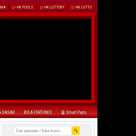
INA
▷ HK POOLS
▷ HK LOTTERY
▷ HK LOTTO
A DASAR
BOLA FORTUNES
🤖 Smart Paito
🔍