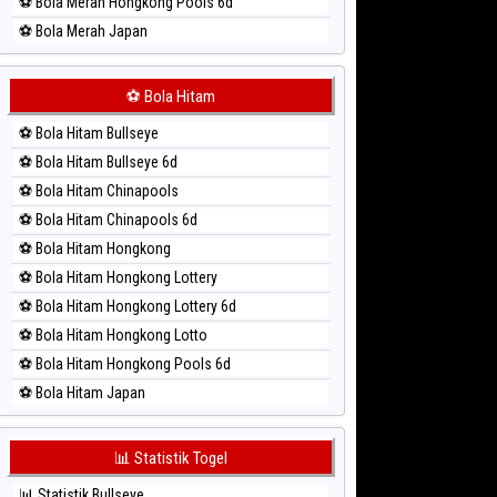
⚽ Bola Merah Hongkong Pools 6d
⚽ Bola Merah Japan
⚽ Bola Merah Japan 6d
⚽ Bola Merah Korea
⚽ Bola Hitam
⚽ Bola Merah Kuda Lari
⚽ Bola Hitam Bullseye
⚽ Bola Merah Magnum Cambodia
⚽ Bola Hitam Bullseye 6d
⚽ Bola Merah Nagoya
⚽ Bola Hitam Chinapools
⚽ Bola Merah North Carolina Day
⚽ Bola Hitam Chinapools 6d
⚽ Bola Merah Pcso
⚽ Bola Hitam Hongkong
⚽ Bola Merah Sao Paulo
⚽ Bola Hitam Hongkong Lottery
⚽ Bola Merah Singapore
⚽ Bola Hitam Hongkong Lottery 6d
⚽ Bola Merah Sydney
⚽ Bola Hitam Hongkong Lotto
⚽ Bola Merah Sydney Lottery
⚽ Bola Hitam Hongkong Pools 6d
⚽ Bola Merah Sydney Lottery 6d
⚽ Bola Hitam Japan
⚽ Bola Merah Sydney Lotto
⚽ Bola Hitam Japan 6d
⚽ Bola Merah Sydney Pools 6d
⚽ Bola Hitam Korea
📊 Statistik Togel
⚽ Bola Merah Taipei
⚽ Bola Hitam Kuda Lari
⚽ Bola Merah Taiwan
📊 Statistik Bullseye