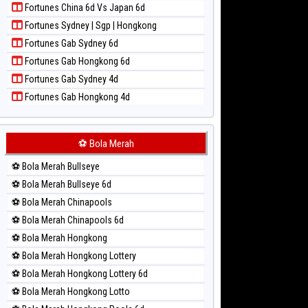
Fortunes China 6d Vs Japan 6d
Paito Harian North Carolina Day
Fortunes Sydney | Sgp | Hongkong
Paito Harian Pcso
Fortunes Gab Sydney 6d
Paito Harian Pennsylvania Day
Fortunes Gab Hongkong 6d
Paito Harian Sao Paulo
Fortunes Gab Sydney 4d
Paito Harian Singapore
Fortunes Gab Hongkong 4d
Paito Harian Sydney
Paito Harian Sydney Lottery
Paito Harian Sydney Lottery 6d
⚽ Bola Merah
Paito Harian Sydney Lotto
⚽ Bola Merah Bullseye
Paito Harian Sydney Pools 6d
⚽ Bola Merah Bullseye 6d
Paito Harian Taipei
⚽ Bola Merah Chinapools
Paito Harian Taiwan
⚽ Bola Merah Chinapools 6d
⚽ Bola Merah Hongkong
⚽ Bola Merah Hongkong Lottery
⚽ Bola Merah Hongkong Lottery 6d
⚽ Bola Merah Hongkong Lotto