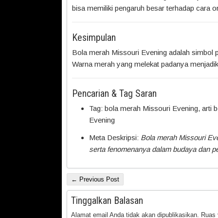
bisa memiliki pengaruh besar terhadap cara
Kesimpulan
Bola merah Missouri Evening adalah simbol 
Warna merah yang melekat padanya menjadikan
Pencarian & Tag Saran
Tag: bola merah Missouri Evening, arti 
Evening
Meta Deskripsi:
Bola merah Missouri Ev
serta fenomenanya dalam budaya dan p
← Previous Post
Tinggalkan Balasan
Alamat email Anda tidak akan dipublikasikan.
Ruas 