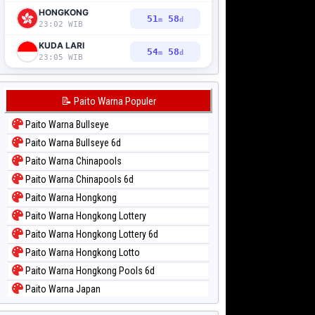
HONGKONG
51
57
m
d
23:02 WIB
KUDA LARI
54
57
m
d
23:05 WIB
📝 Paito Warna Populer
Paito Warna Bullseye
Paito Warna Bullseye 6d
Paito Warna Chinapools
Paito Warna Chinapools 6d
Paito Warna Hongkong
Paito Warna Hongkong Lottery
Paito Warna Hongkong Lottery 6d
Paito Warna Hongkong Lotto
Paito Warna Hongkong Pools 6d
Paito Warna Japan
Paito Warna Japan 6d