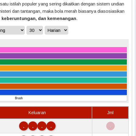
atu istilah populer yang sering dikaitkan dengan sistem undian
misteri dan tantangan, maka bola merah biasanya diasosiasikan
 keberuntungan, dan kemenangan
.
Brush
Keluaran
Jml
.
.
.
.
.