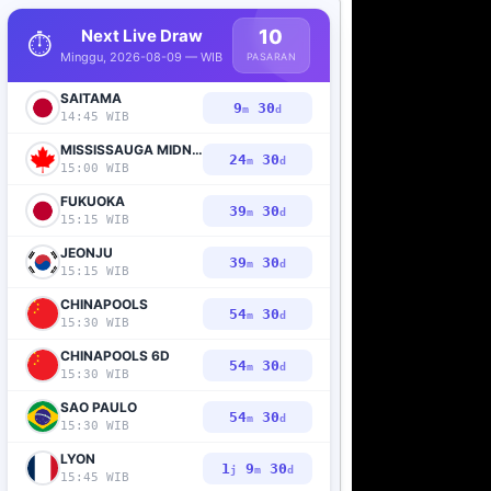
Next Live Draw
10
⏱️
Minggu, 2026-08-09 — WIB
PASARAN
SAITAMA
9
29
m
d
14:45 WIB
MISSISSAUGA MIDNIGHT
24
29
m
d
15:00 WIB
FUKUOKA
39
29
m
d
15:15 WIB
JEONJU
39
29
m
d
15:15 WIB
CHINAPOOLS
54
29
m
d
15:30 WIB
CHINAPOOLS 6D
54
29
m
d
15:30 WIB
SAO PAULO
54
29
m
d
15:30 WIB
LYON
1
9
29
j
m
d
15:45 WIB