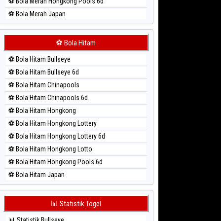
⚽ Bola Merah Hongkong Pools 6d
⚽ Bola Merah Japan
⚽ Bola Merah Japan 6d
⚽ Bola Merah Korea
⚽ Bola Hitam
⚽ Bola Merah Kuda Lari
⚽ Bola Hitam Bullseye
⚽ Bola Merah Magnum Cambodia
⚽ Bola Hitam Bullseye 6d
⚽ Bola Merah Nagoya
⚽ Bola Hitam Chinapools
⚽ Bola Merah North Carolina Day
⚽ Bola Hitam Chinapools 6d
⚽ Bola Merah Pcso
⚽ Bola Hitam Hongkong
⚽ Bola Merah Sao Paulo
⚽ Bola Hitam Hongkong Lottery
⚽ Bola Merah Singapore
⚽ Bola Hitam Hongkong Lottery 6d
⚽ Bola Merah Sydney
⚽ Bola Hitam Hongkong Lotto
⚽ Bola Merah Sydney Lottery
⚽ Bola Hitam Hongkong Pools 6d
⚽ Bola Merah Sydney Lottery 6d
⚽ Bola Hitam Japan
⚽ Bola Merah Sydney Lotto
⚽ Bola Hitam Japan 6d
⚽ Bola Merah Sydney Pools 6d
⚽ Bola Hitam Korea
📊 Statistik Togel
⚽ Bola Merah Taipei
⚽ Bola Hitam Kuda Lari
⚽ Bola Merah Taiwan
📊 Statistik Bullseye