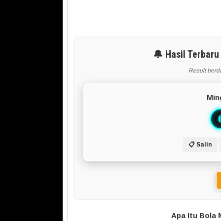
🔔 Hasil Terbar
Result berd
Min
📋 Salin
Apa Itu Bola