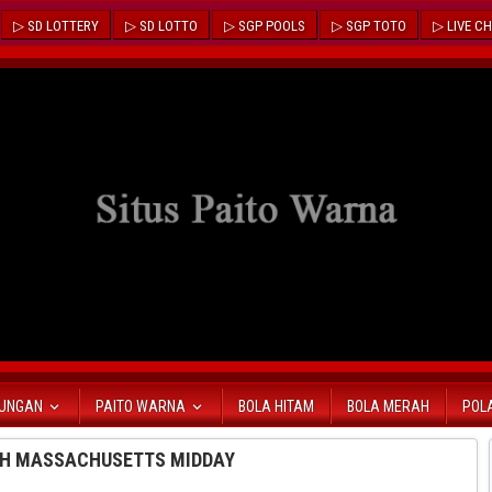
▷ SD LOTTERY
▷ SD LOTTO
▷ SGP POOLS
▷ SGP TOTO
▷ LIVE CH
UNGAN
PAITO WARNA
BOLA HITAM
BOLA MERAH
POL
H MASSACHUSETTS MIDDAY