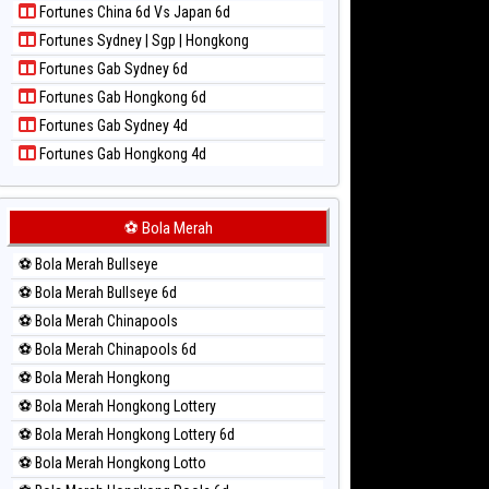
Fortunes China 6d Vs Japan 6d
Paito Harian North Carolina Day
Fortunes Sydney | Sgp | Hongkong
Paito Harian Pcso
Fortunes Gab Sydney 6d
Paito Harian Pennsylvania Day
Fortunes Gab Hongkong 6d
Paito Harian Sao Paulo
Fortunes Gab Sydney 4d
Paito Harian Singapore
Fortunes Gab Hongkong 4d
Paito Harian Sydney
Paito Harian Sydney Lottery
Paito Harian Sydney Lottery 6d
⚽ Bola Merah
Paito Harian Sydney Lotto
⚽ Bola Merah Bullseye
Paito Harian Sydney Pools 6d
⚽ Bola Merah Bullseye 6d
Paito Harian Taipei
⚽ Bola Merah Chinapools
Paito Harian Taiwan
⚽ Bola Merah Chinapools 6d
⚽ Bola Merah Hongkong
⚽ Bola Merah Hongkong Lottery
⚽ Bola Merah Hongkong Lottery 6d
⚽ Bola Merah Hongkong Lotto