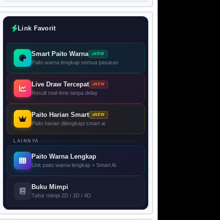
Link Favorit
Smart Paito Warna
NEW
Paito warna lengkap semua pasaran
Live Draw Tercepat
NEW
Result real-time tanpa delay
Paito Harian Smart
NEW
Paito harian dilengkapi smart ai
LAINNYA
Paito Warna Lengkap
Link paito warna lengkap + Smart Ai
Buku Mimpi
Tafsir mimpi 2D / 3D / 4D