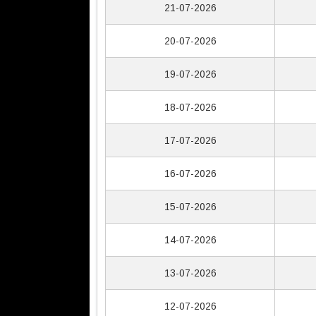
21-07-2026
20-07-2026
19-07-2026
18-07-2026
17-07-2026
16-07-2026
15-07-2026
14-07-2026
13-07-2026
12-07-2026