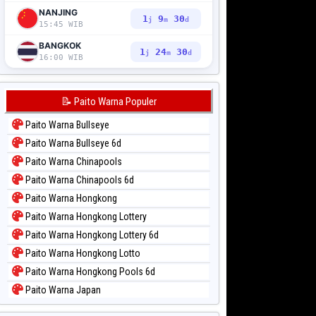
NANJING
1
9
29
j
m
d
15:45 WIB
BANGKOK
1
24
29
j
m
d
16:00 WIB
📝 Paito Warna Populer
Paito Warna Bullseye
Paito Warna Bullseye 6d
Paito Warna Chinapools
Paito Warna Chinapools 6d
Paito Warna Hongkong
Paito Warna Hongkong Lottery
Paito Warna Hongkong Lottery 6d
Paito Warna Hongkong Lotto
Paito Warna Hongkong Pools 6d
Paito Warna Japan
Paito Warna Japan 6d