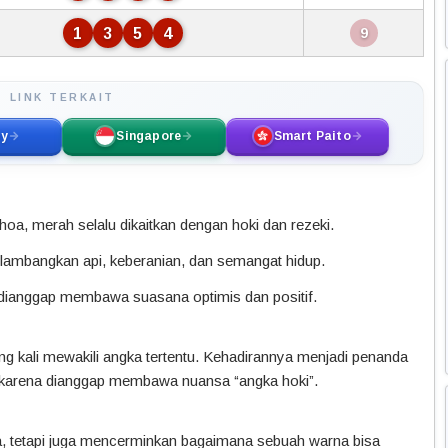
1
3
5
4
9
LINK TERKAIT
ey
Singapore
Smart Paito
a, merah selalu dikaitkan dengan hoki dan rezeki.
ambangkan api, keberanian, dan semangat hidup.
dianggap membawa suasana optimis dan positif.
g kali mewakili angka tertentu. Kehadirannya menjadi penanda
karena dianggap membawa nuansa “angka hoki”.
, tetapi juga mencerminkan bagaimana sebuah warna bisa