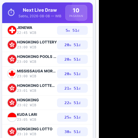
Next Live Draw
10
⏱️
Sabtu, 2026-08-08 — WIB
PASARAN
JENEWA
5
50
m
d
22:45 WIB
HONGKONG LOTTERY
20
50
m
d
23:00 WIB
HONGKONG POOLS 6D
20
50
m
d
23:00 WIB
MISSISSAUGA MORNING
20
50
m
d
23:00 WIB
HONGKONG LOTTERY 6D
21
50
m
d
23:01 WIB
HONGKONG
22
50
m
d
23:02 WIB
KUDA LARI
25
50
m
d
23:05 WIB
HONGKONG LOTTO
30
50
m
d
23:10 WIB