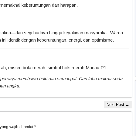
g memaknai keberuntungan dan harapan.
akna—dari segi budaya hingga keyakinan masyarakat. Warna
ni identik dengan keberuntungan, energi, dan optimisme.
rah, misteri bola merah, simbol hoki merah Macau P1
percaya membawa hoki dan semangat. Cari tahu makna serta
an angka.
Next Post →
yang wajib ditandai
*