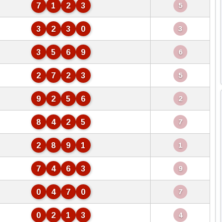
7
1
2
3
5
3
2
3
0
3
3
5
6
9
6
2
7
2
3
5
9
2
5
6
2
8
4
2
5
7
2
8
9
1
1
7
4
6
3
9
0
4
7
0
7
0
2
1
3
4