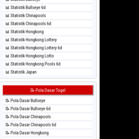
⚽ Bola Hitam Magnum Cambodia
📊 Statistik Bullseye 6d
⚽ Bola Hitam Nagoya
📊 Statistik Chinapools
⚽ Bola Hitam North Carolina Day
📊 Statistik Chinapools 6d
⚽ Bola Hitam Pcso
📊 Statistik Hongkong
⚽ Bola Hitam Sao Paulo
📊 Statistik Hongkong Lottery
⚽ Bola Hitam Singapore
📊 Statistik Hongkong Lottery 6d
⚽ Bola Hitam Sydney
📊 Statistik Hongkong Lotto
⚽ Bola Hitam Sydney Lottery
📊 Statistik Hongkong Pools 6d
⚽ Bola Hitam Sydney Lottery 6d
📊 Statistik Japan
⚽ Bola Hitam Sydney Lotto
📊 Statistik Japan 6d
⚽ Bola Hitam Sydney Pools 6d
📊 Statistik Korea
📝 Pola Dasar Togel
⚽ Bola Hitam Taipei
📊 Statistik Kuda Lari
⚽ Bola Hitam Taiwan
📝 Pola Dasar Bullseye
📊 Statistik Magnum Cambodia
📝 Pola Dasar Bullseye 6d
📊 Statistik Nagoya
📝 Pola Dasar Chinapools
📊 Statistik New York Midday
📝 Pola Dasar Chinapools 6d
📊 Statistik North Carolina Day
📝 Pola Dasar Hongkong
📊 Statistik Pcso