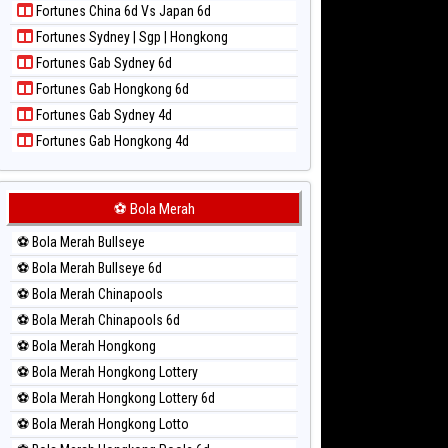
Fortunes China 6d Vs Japan 6d
Paito Harian North Carolina Day
Fortunes Sydney | Sgp | Hongkong
Paito Harian Pcso
Fortunes Gab Sydney 6d
Paito Harian Pennsylvania Day
Fortunes Gab Hongkong 6d
Paito Harian Sao Paulo
Fortunes Gab Sydney 4d
Paito Harian Singapore
Fortunes Gab Hongkong 4d
Paito Harian Sydney
Paito Harian Sydney Lottery
Paito Harian Sydney Lottery 6d
⚽ Bola Merah
Paito Harian Sydney Lotto
⚽ Bola Merah Bullseye
Paito Harian Sydney Pools 6d
⚽ Bola Merah Bullseye 6d
Paito Harian Taipei
⚽ Bola Merah Chinapools
Paito Harian Taiwan
⚽ Bola Merah Chinapools 6d
⚽ Bola Merah Hongkong
⚽ Bola Merah Hongkong Lottery
⚽ Bola Merah Hongkong Lottery 6d
⚽ Bola Merah Hongkong Lotto