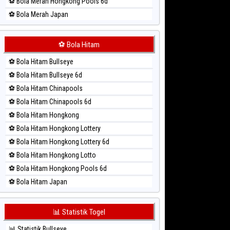
⚽ Bola Merah Hongkong Pools 6d
⚽ Bola Merah Japan
⚽ Bola Merah Japan 6d
⚽ Bola Merah Korea
⚽ Bola Hitam
⚽ Bola Merah Kuda Lari
⚽ Bola Hitam Bullseye
⚽ Bola Merah Magnum Cambodia
⚽ Bola Hitam Bullseye 6d
⚽ Bola Merah Nagoya
⚽ Bola Hitam Chinapools
⚽ Bola Merah North Carolina Day
⚽ Bola Hitam Chinapools 6d
⚽ Bola Merah Pcso
⚽ Bola Hitam Hongkong
⚽ Bola Merah Sao Paulo
⚽ Bola Hitam Hongkong Lottery
⚽ Bola Merah Singapore
⚽ Bola Hitam Hongkong Lottery 6d
⚽ Bola Merah Sydney
⚽ Bola Hitam Hongkong Lotto
⚽ Bola Merah Sydney Lottery
⚽ Bola Hitam Hongkong Pools 6d
⚽ Bola Merah Sydney Lottery 6d
⚽ Bola Hitam Japan
⚽ Bola Merah Sydney Lotto
⚽ Bola Hitam Japan 6d
⚽ Bola Merah Sydney Pools 6d
⚽ Bola Hitam Korea
📊 Statistik Togel
⚽ Bola Merah Taipei
⚽ Bola Hitam Kuda Lari
⚽ Bola Merah Taiwan
📊 Statistik Bullseye