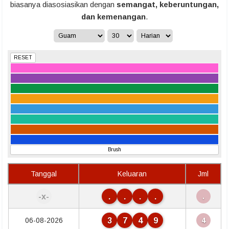
biasanya diasosiasikan dengan
semangat, keberuntungan,
dan kemenangan
.
RESET
Brush
Tanggal
Keluaran
Jml
-x-
.
.
.
.
.
3
7
4
9
06-08-2026
4