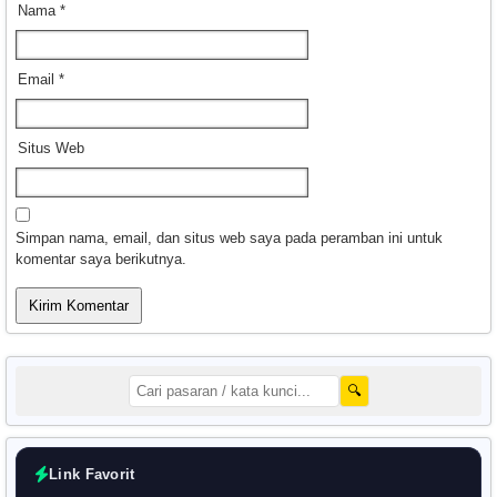
Nama
*
Email
*
Situs Web
Simpan nama, email, dan situs web saya pada peramban ini untuk
komentar saya berikutnya.
🔍
Link Favorit