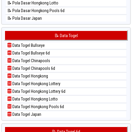
📝 Pola Dasar Hongkong Lotto
📊 Statistik Singapore
📝 Pola Dasar Hongkong Pools 6d
📊 Statistik Sydney
📝 Pola Dasar Japan
📊 Statistik Sydney Lottery
📝 Pola Dasar Japan 6d
📊 Statistik Sydney Lottery 6d
📝 Pola Dasar Korea
📝 Data Togel
📊 Statistik Sydney Lotto
📝 Pola Dasar Kuda Lari
📊 Statistik Sydney Pools 6d
Data Togel Bullseye
📝 Pola Dasar Magnum Cambodia
📊 Statistik Taipei
Data Togel Bullseye 6d
📝 Pola Dasar Nagoya
📊 Statistik Taiwan
Data Togel Chinapools
📝 Pola Dasar North Carolina Day
Data Togel Chinapools 6d
📝 Pola Dasar Pcso
Data Togel Hongkong
📝 Pola Dasar Sao Paulo
Data Togel Hongkong Lottery
📝 Pola Dasar Singapore
Data Togel Hongkong Lottery 6d
📝 Pola Dasar Sydney
Data Togel Hongkong Lotto
📝 Pola Dasar Sydney Lottery
Data Togel Hongkong Pools 6d
📝 Pola Dasar Sydney Lottery 6d
Data Togel Japan
📝 Pola Dasar Sydney Lotto
Data Togel Japan 6d
📝 Pola Dasar Sydney Pools 6d
Data Togel Korea
📝 Data Togel 6d