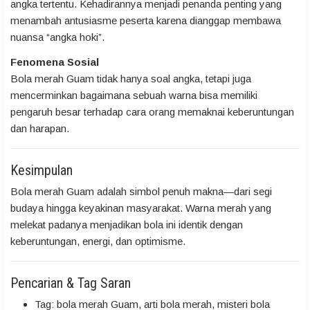
angka tertentu. Kehadirannya menjadi penanda penting yang
menambah antusiasme peserta karena dianggap membawa
nuansa “angka hoki”.
Fenomena Sosial
Bola merah Guam tidak hanya soal angka, tetapi juga
mencerminkan bagaimana sebuah warna bisa memiliki
pengaruh besar terhadap cara orang memaknai keberuntungan
dan harapan.
Kesimpulan
Bola merah Guam adalah simbol penuh makna—dari segi
budaya hingga keyakinan masyarakat. Warna merah yang
melekat padanya menjadikan bola ini identik dengan
keberuntungan, energi, dan optimisme.
Pencarian & Tag Saran
Tag: bola merah Guam, arti bola merah, misteri bola