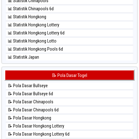
📊 Statistik Chinapools
⚽ Bola Hitam North Carolina Day
📊 Statistik Chinapools 6d
⚽ Bola Hitam Pcso
📊 Statistik Hongkong
⚽ Bola Hitam Sao Paulo
📊 Statistik Hongkong Lottery
⚽ Bola Hitam Singapore
📊 Statistik Hongkong Lottery 6d
⚽ Bola Hitam Sydney
📊 Statistik Hongkong Lotto
⚽ Bola Hitam Sydney Lottery
📊 Statistik Hongkong Pools 6d
⚽ Bola Hitam Sydney Lottery 6d
📊 Statistik Japan
⚽ Bola Hitam Sydney Lotto
📊 Statistik Japan 6d
⚽ Bola Hitam Sydney Pools 6d
📊 Statistik Korea
📝 Pola Dasar Togel
⚽ Bola Hitam Taipei
📊 Statistik Kuda Lari
⚽ Bola Hitam Taiwan
📝 Pola Dasar Bullseye
📊 Statistik Magnum Cambodia
📝 Pola Dasar Bullseye 6d
📊 Statistik Nagoya
📝 Pola Dasar Chinapools
📊 Statistik New York Midday
📝 Pola Dasar Chinapools 6d
📊 Statistik North Carolina Day
📝 Pola Dasar Hongkong
📊 Statistik Pcso
📝 Pola Dasar Hongkong Lottery
📊 Statistik Pennsylvania Day
📝 Pola Dasar Hongkong Lottery 6d
📊 Statistik Sao Paulo