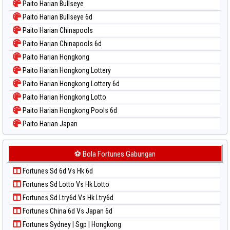
Paito Harian Bullseye
Paito Warna Magnum Cambodia
Paito Harian Bullseye 6d
Paito Warna Nagoya
Paito Harian Chinapools
Paito Warna New York Midday
Paito Harian Chinapools 6d
Paito Warna North Carolina Day
Paito Harian Hongkong
Paito Warna Pcso
Paito Harian Hongkong Lottery
Paito Warna Pennsylvania Day
Paito Harian Hongkong Lottery 6d
Paito Warna Sao Paulo
Paito Harian Hongkong Lotto
Paito Warna Singapore
Paito Harian Hongkong Pools 6d
Paito Warna Sydney
Paito Harian Japan
Paito Warna Sydney Lottery
Paito Harian Japan 6d
Paito Warna Sydney Lottery 6d
Paito Harian Korea
⚽ Bola Fortunes Gabungan
Paito Warna Sydney Lotto
Paito Harian Kuda Lari
Paito Warna Sydney Pools 6d
Fortunes Sd 6d Vs Hk 6d
Paito Harian Magnum Cambodia
Paito Warna Taipei
Fortunes Sd Lotto Vs Hk Lotto
Paito Harian Nagoya
Paito Warna Taiwan
Fortunes Sd Ltry6d Vs Hk Ltry6d
Paito Harian New York Midday
Fortunes China 6d Vs Japan 6d
Paito Harian North Carolina Day
Fortunes Sydney | Sgp | Hongkong