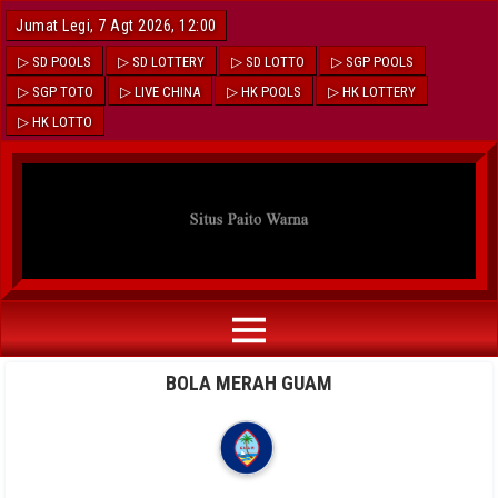
Jumat Legi, 7 Agt 2026, 12:00
▷ SD POOLS
▷ SD LOTTERY
▷ SD LOTTO
▷ SGP POOLS
▷ SGP TOTO
▷ LIVE CHINA
▷ HK POOLS
▷ HK LOTTERY
▷ HK LOTTO
BOLA MERAH GUAM