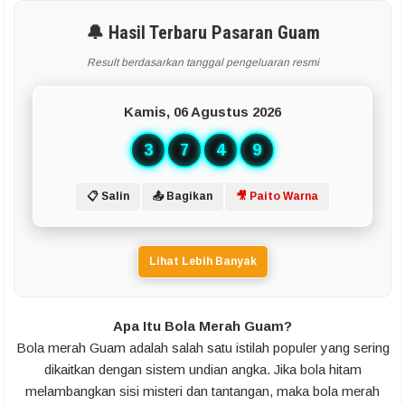
🔔 Hasil Terbaru Pasaran Guam
Result berdasarkan tanggal pengeluaran resmi
Kamis, 06 Agustus 2026
3
7
4
9
📋 Salin
📤 Bagikan
🎥 Paito Warna
Lihat Lebih Banyak
Apa Itu Bola Merah Guam?
Bola merah Guam adalah salah satu istilah populer yang sering
dikaitkan dengan sistem undian angka. Jika bola hitam
melambangkan sisi misteri dan tantangan, maka bola merah