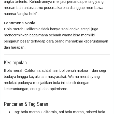
angka tertentu. Kehadirannya menjadi penanda penting yang
menambah antusiasme peserta karena dianggap membawa
nuansa “angka hoki”.
Fenomena Sosial
Bola merah California tidak hanya soal angka, tetapi juga
mencerminkan bagaimana sebuah warna bisa memiliki
pengaruh besar terhadap cara orang memaknai keberuntungan
dan harapan.
Kesimpulan
Bola merah California adalah simbol penuh makna—dari segi
budaya hingga keyakinan masyarakat. Warna merah yang
melekat padanya menjadikan bola ini identik dengan
keberuntungan, energi, dan optimisme.
Pencarian & Tag Saran
Tag: bola merah California, arti bola merah, misteri bola