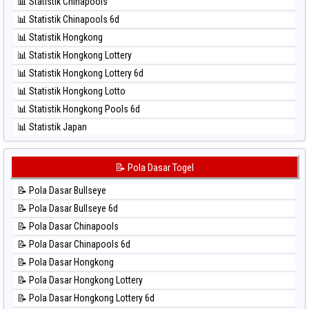
📊 Statistik Chinapools
⚽ Bola Hitam North Carolina Day
📊 Statistik Chinapools 6d
⚽ Bola Hitam Pcso
📊 Statistik Hongkong
⚽ Bola Hitam Sao Paulo
📊 Statistik Hongkong Lottery
⚽ Bola Hitam Singapore
📊 Statistik Hongkong Lottery 6d
⚽ Bola Hitam Sydney
📊 Statistik Hongkong Lotto
⚽ Bola Hitam Sydney Lottery
📊 Statistik Hongkong Pools 6d
⚽ Bola Hitam Sydney Lottery 6d
📊 Statistik Japan
⚽ Bola Hitam Sydney Lotto
📊 Statistik Japan 6d
⚽ Bola Hitam Sydney Pools 6d
📊 Statistik Korea
📝 Pola Dasar Togel
⚽ Bola Hitam Taipei
📊 Statistik Kuda Lari
⚽ Bola Hitam Taiwan
📝 Pola Dasar Bullseye
📊 Statistik Magnum Cambodia
📝 Pola Dasar Bullseye 6d
📊 Statistik Nagoya
📝 Pola Dasar Chinapools
📊 Statistik New York Midday
📝 Pola Dasar Chinapools 6d
📊 Statistik North Carolina Day
📝 Pola Dasar Hongkong
📊 Statistik Pcso
📝 Pola Dasar Hongkong Lottery
📊 Statistik Pennsylvania Day
📝 Pola Dasar Hongkong Lottery 6d
📊 Statistik Sao Paulo