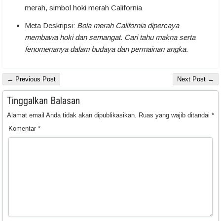
merah, simbol hoki merah California
Meta Deskripsi:
Bola merah California dipercaya
membawa hoki dan semangat. Cari tahu makna serta
fenomenanya dalam budaya dan permainan angka.
← Previous Post
Next Post →
Tinggalkan Balasan
Alamat email Anda tidak akan dipublikasikan.
Ruas yang wajib ditandai
*
Komentar
*