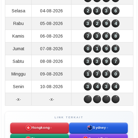
2
3
3
6
Selasa
04-08-2026
3
2
9
4
Rabu
05-08-2026
7
3
8
8
Kamis
06-08-2026
0
1
9
8
Jumat
07-08-2026
3
3
9
7
Sabtu
08-08-2026
1
7
3
0
Minggu
09-08-2026
3
4
3
4
Senin
10-08-2026
-x-
-x-
LINK TERKAIT
Hongkong
Sydney