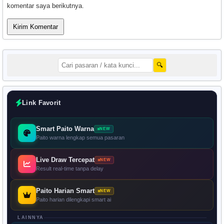
komentar saya berikutnya.
🔍
Link Favorit
Smart Paito Warna
NEW
Paito warna lengkap semua pasaran
Live Draw Tercepat
NEW
Result real-time tanpa delay
Paito Harian Smart
NEW
Paito harian dilengkapi smart ai
LAINNYA