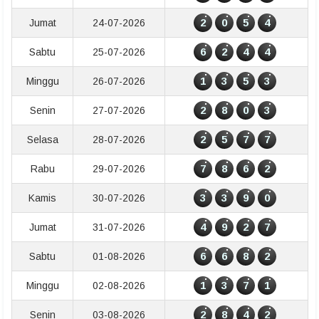
2
0
5
4
Jumat
24-07-2026
6
2
4
4
Sabtu
25-07-2026
1
3
5
3
Minggu
26-07-2026
2
8
0
3
Senin
27-07-2026
2
5
7
7
Selasa
28-07-2026
7
8
6
2
Rabu
29-07-2026
3
3
9
0
Kamis
30-07-2026
4
9
2
7
Jumat
31-07-2026
6
6
8
2
Sabtu
01-08-2026
1
3
7
1
Minggu
02-08-2026
2
8
4
2
Senin
03-08-2026