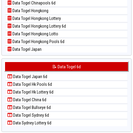
Data Togel Chinapools 6d
📝 Pola Dasar Pcso
Data Togel Hongkong
📝 Pola Dasar Sao Paulo
Data Togel Hongkong Lottery
📝 Pola Dasar Singapore
Data Togel Hongkong Lottery 6d
📝 Pola Dasar Sydney
Data Togel Hongkong Lotto
📝 Pola Dasar Sydney Lottery
Data Togel Hongkong Pools 6d
📝 Pola Dasar Sydney Lottery 6d
Data Togel Japan
📝 Pola Dasar Sydney Lotto
Data Togel Japan 6d
📝 Pola Dasar Sydney Pools 6d
Data Togel Korea
📝 Data Togel 6d
📝 Pola Dasar Taipei
Data Togel Kuda Lari
📝 Pola Dasar Taiwan
Data Togel Japan 6d
Data Togel Magnum Cambodia
Data Togel Hk Pools 6d
Data Togel Nagoya
Data Togel Hk Lottery 6d
Data Togel North Carolina Day
Data Togel China 6d
Data Togel Pcso
Data Togel Bullseye 6d
Data Togel Sao Paulo
Data Togel Sydney 6d
Data Togel Singapore
Data Sydney Lottery 6d
Data Togel Sydney