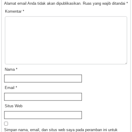
Alamat email Anda tidak akan dipublikasikan.
Ruas yang wajib ditandai
*
Komentar
*
Nama
*
Email
*
Situs Web
Simpan nama, email, dan situs web saya pada peramban ini untuk