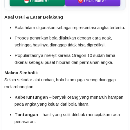
Singapore
Smart Paito
Asal Usul & Latar Belakang
Bola hitam digunakan sebagai representasi angka tertentu.
Proses penarikan bola dilakukan dengan cara acak,
sehingga hasilnya dianggap tidak bisa diprediksi.
Popularitasnya melejit karena Oregon 10 sudah lama
dikenal sebagai pusat hiburan dan permainan angka.
Makna Simbolik
Selain sekadar alat undian, bola hitam juga sering dianggap
melambangkan:
Keberuntungan
– banyak orang yang menaruh harapan
pada angka yang keluar dari bola hitam.
Tantangan
– hasil yang sulit ditebak menciptakan rasa
penasaran.