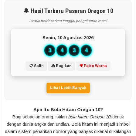
🔔 Hasil Terbaru Pasaran Oregon 10
Result berdasarkan tanggal pengeluaran resmi
Senin, 10 Agustus 2026
3
4
3
4
📋 Salin
📤 Bagikan
🎥 Paito Warna
Lihat Lebih Banyak
Apa Itu Bola Hitam Oregon 10?
Bagi sebagian orang, istilah
bola hitam Oregon 10
identik
dengan dunia angka dan undian. Bola hitam ini menjadi simbol
dalam sistem penarikan nomor yang banyak dikenal di kalangan