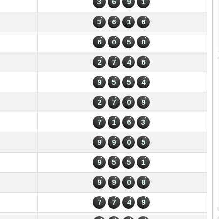
3
6
9
1
6
3
6
1
6
6
6
0
5
0
6
2
7
4
6
6
9
5
5
4
6
2
7
0
9
6
7
1
6
3
6
9
9
0
5
6
9
5
5
1
6
9
9
0
8
6
7
7
4
9
6