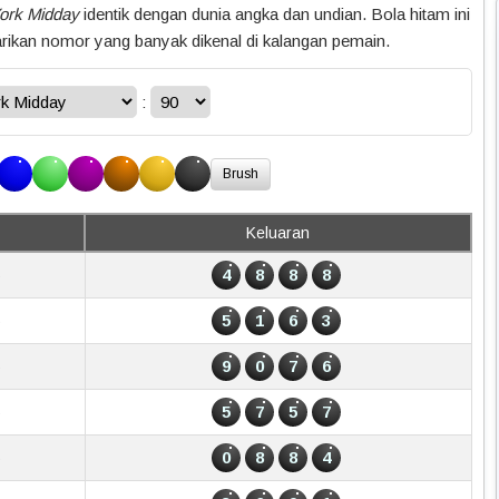
ork Midday
identik dengan dunia angka dan undian. Bola hitam ini
rikan nomor yang banyak dikenal di kalangan pemain.
:
Brush
Keluaran
4
8
8
8
6
5
1
6
3
6
9
0
7
6
6
5
7
5
7
6
0
8
8
4
6