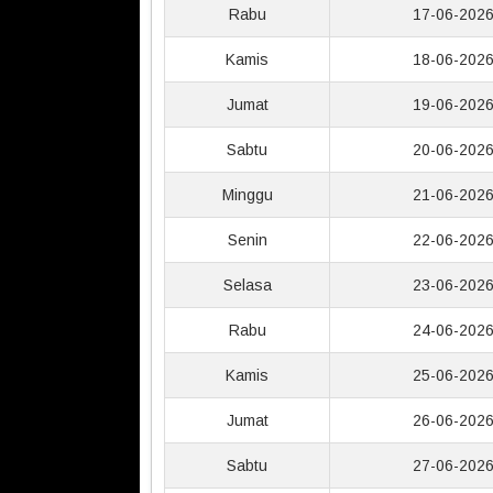
Rabu
17-06-202
Kamis
18-06-202
Jumat
19-06-202
Sabtu
20-06-202
Minggu
21-06-202
Senin
22-06-202
Selasa
23-06-202
Rabu
24-06-202
Kamis
25-06-202
Jumat
26-06-202
Sabtu
27-06-202