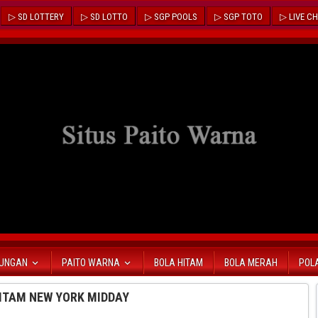
▷ SD LOTTERY
▷ SD LOTTO
▷ SGP POOLS
▷ SGP TOTO
▷ LIVE CH
UNGAN
PAITO WARNA
BOLA HITAM
BOLA MERAH
POL
ITAM NEW YORK MIDDAY