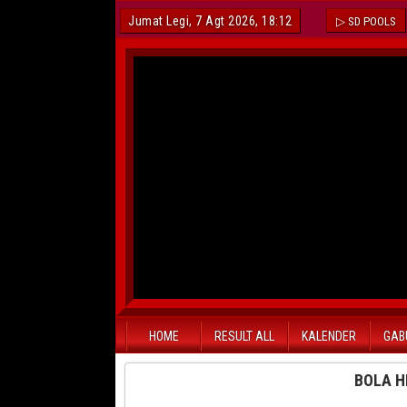
Jumat Legi, 7 Agt 2026, 18:13
▷ SD POOLS
HOME
RESULT ALL
KALENDER
GAB
BOLA H