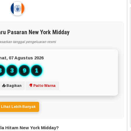
baru Pasaran New York Midday
asarkan tanggal pengeluaran resmi
at, 07 Agustus 2026
8
3
9
1
📤 Bagikan
🎥 Paito Warna
Lihat Lebih Banyak
ola Hitam New York Midday?