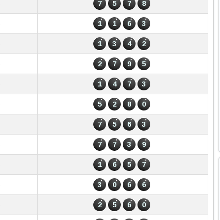
7
5
7
8
6
1
1
6
3
6
1
3
4
2
6
2
7
9
5
6
1
4
7
3
6
5
2
8
0
6
7
5
6
3
6
7
7
3
9
6
1
6
5
7
6
3
0
6
6
6
2
5
6
0
6