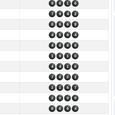
9
6
1
6
6
7
9
4
2
6
0
6
6
9
6
4
5
6
4
6
4
0
8
8
6
1
9
1
0
6
4
4
1
6
6
7
0
3
1
6
2
1
6
7
6
2
0
0
0
6
6
6
6
4
6