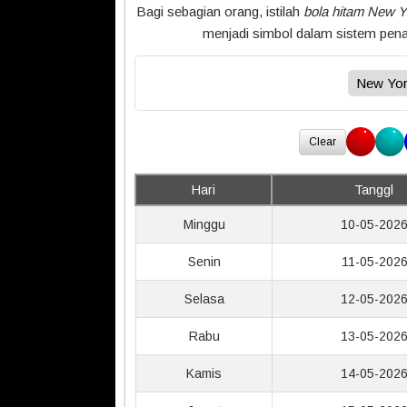
Bagi sebagian orang, istilah
bola hitam New Y
menjadi simbol dalam sistem pena
Clear
Hari
Tanggl
Minggu
10-05-202
Senin
11-05-202
Selasa
12-05-202
Rabu
13-05-202
Kamis
14-05-202