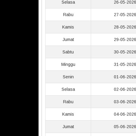
Selasa
26-05-202
Rabu
27-05-202
Kamis
28-05-202
Jumat
29-05-202
Sabtu
30-05-202
Minggu
31-05-202
Senin
01-06-202
Selasa
02-06-202
Rabu
03-06-202
Kamis
04-06-202
Jumat
05-06-202