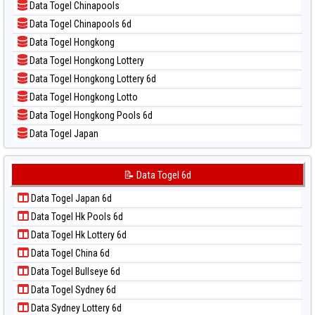
📊 Statistik Taiwan
Data Togel Chinapools
📝 Pola Dasar North Carolina Day
Data Togel Chinapools 6d
📝 Pola Dasar Pcso
Data Togel Hongkong
📝 Pola Dasar Sao Paulo
Data Togel Hongkong Lottery
📝 Pola Dasar Singapore
Data Togel Hongkong Lottery 6d
📝 Pola Dasar Sydney
Data Togel Hongkong Lotto
📝 Pola Dasar Sydney Lottery
Data Togel Hongkong Pools 6d
📝 Pola Dasar Sydney Lottery 6d
Data Togel Japan
📝 Pola Dasar Sydney Lotto
Data Togel Japan 6d
📝 Pola Dasar Sydney Pools 6d
Data Togel Korea
📝 Data Togel 6d
📝 Pola Dasar Taipei
Data Togel Kuda Lari
📝 Pola Dasar Taiwan
Data Togel Japan 6d
Data Togel Magnum Cambodia
Data Togel Hk Pools 6d
Data Togel Nagoya
Data Togel Hk Lottery 6d
Data Togel North Carolina Day
Data Togel China 6d
Data Togel Pcso
Data Togel Bullseye 6d
Data Togel Sao Paulo
Data Togel Sydney 6d
Data Togel Singapore
Data Sydney Lottery 6d