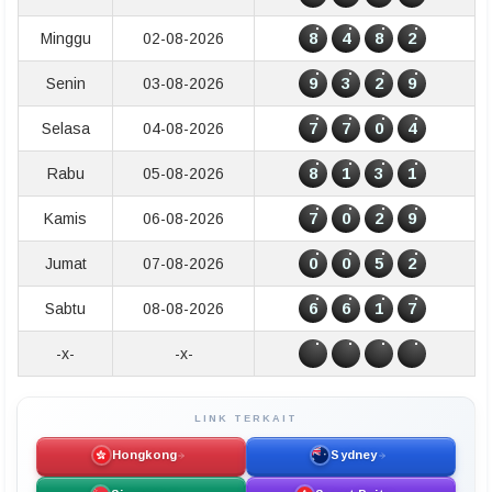
8
4
8
2
Minggu
02-08-2026
9
3
2
9
Senin
03-08-2026
7
7
0
4
Selasa
04-08-2026
8
1
3
1
Rabu
05-08-2026
7
0
2
9
Kamis
06-08-2026
0
0
5
2
Jumat
07-08-2026
6
6
1
7
Sabtu
08-08-2026
-x-
-x-
LINK TERKAIT
Hongkong
Sydney