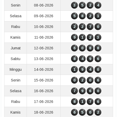
3
5
2
4
Senin
08-06-2026
5
8
2
1
Selasa
09-06-2026
2
2
7
0
Rabu
10-06-2026
9
1
2
3
Kamis
11-06-2026
6
0
8
8
Jumat
12-06-2026
8
4
9
6
Sabtu
13-06-2026
1
9
4
0
Minggu
14-06-2026
0
2
0
6
Senin
15-06-2026
7
9
6
0
Selasa
16-06-2026
8
1
7
6
Rabu
17-06-2026
6
5
0
2
Kamis
18-06-2026