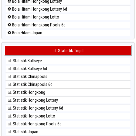
⚽ Bola Hitam Hongkong Lottery
⚽ Bola Merah Singapore
⚽ Bola Hitam Hongkong Lottery 6d
⚽ Bola Merah Sydney
⚽ Bola Hitam Hongkong Lotto
⚽ Bola Merah Sydney Lottery
⚽ Bola Hitam Hongkong Pools 6d
⚽ Bola Merah Sydney Lottery 6d
⚽ Bola Hitam Japan
⚽ Bola Merah Sydney Lotto
⚽ Bola Hitam Japan 6d
⚽ Bola Merah Sydney Pools 6d
⚽ Bola Hitam Korea
📊 Statistik Togel
⚽ Bola Merah Taipei
⚽ Bola Hitam Kuda Lari
⚽ Bola Merah Taiwan
📊 Statistik Bullseye
⚽ Bola Hitam Magnum Cambodia
📊 Statistik Bullseye 6d
⚽ Bola Hitam Nagoya
📊 Statistik Chinapools
⚽ Bola Hitam North Carolina Day
📊 Statistik Chinapools 6d
⚽ Bola Hitam Pcso
📊 Statistik Hongkong
⚽ Bola Hitam Sao Paulo
📊 Statistik Hongkong Lottery
⚽ Bola Hitam Singapore
📊 Statistik Hongkong Lottery 6d
⚽ Bola Hitam Sydney
📊 Statistik Hongkong Lotto
⚽ Bola Hitam Sydney Lottery
📊 Statistik Hongkong Pools 6d
⚽ Bola Hitam Sydney Lottery 6d
📊 Statistik Japan
⚽ Bola Hitam Sydney Lotto