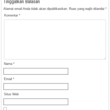
Tinggalkan Balasan
Alamat email Anda tidak akan dipublikasikan.
Ruas yang wajib ditandai
*
Komentar
*
Nama
*
Email
*
Situs Web