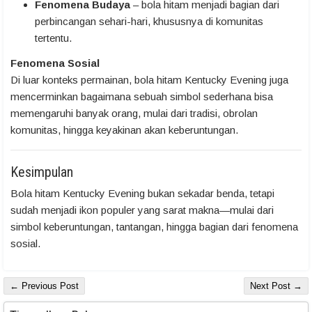
Fenomena Budaya
– bola hitam menjadi bagian dari
perbincangan sehari-hari, khususnya di komunitas
tertentu.
Fenomena Sosial
Di luar konteks permainan, bola hitam Kentucky Evening juga
mencerminkan bagaimana sebuah simbol sederhana bisa
memengaruhi banyak orang, mulai dari tradisi, obrolan
komunitas, hingga keyakinan akan keberuntungan.
Kesimpulan
Bola hitam Kentucky Evening bukan sekadar benda, tetapi
sudah menjadi ikon populer yang sarat makna—mulai dari
simbol keberuntungan, tantangan, hingga bagian dari fenomena
sosial.
← Previous Post
Next Post →