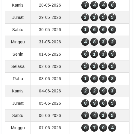
7
4
4
8
Kamis
28-05-2026
3
3
5
5
Jumat
29-05-2026
1
6
6
0
Sabtu
30-05-2026
4
8
3
2
Minggu
31-05-2026
6
1
3
9
Senin
01-06-2026
5
3
5
5
Selasa
02-06-2026
1
9
2
8
Rabu
03-06-2026
2
2
9
3
Kamis
04-06-2026
8
9
6
5
Jumat
05-06-2026
7
4
3
5
Sabtu
06-06-2026
0
7
0
4
Minggu
07-06-2026