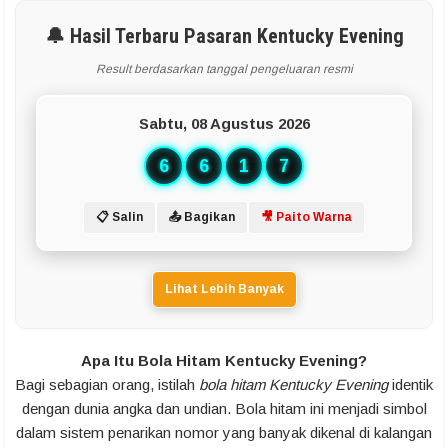
🔔 Hasil Terbaru Pasaran Kentucky Evening
Result berdasarkan tanggal pengeluaran resmi
Sabtu, 08 Agustus 2026
6
6
1
7
📋 Salin
📤 Bagikan
🎥 Paito Warna
Lihat Lebih Banyak
Apa Itu Bola Hitam Kentucky Evening?
Bagi sebagian orang, istilah
bola hitam Kentucky Evening
identik
dengan dunia angka dan undian. Bola hitam ini menjadi simbol
dalam sistem penarikan nomor yang banyak dikenal di kalangan