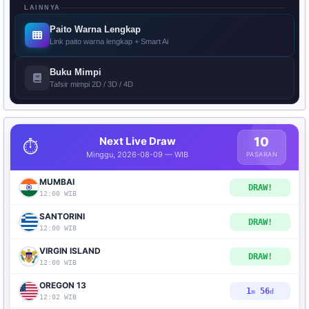
LAINNYA
Paito Warna Lengkap
Link paito warna lengkap + Smart Ai
Buku Mimpi
Tafsir mimpi 2D / 3D / 4D
Next Live Draw
10
⏱️
Minggu, 2026-08-09 — WIB
PASARAN
MUMBAI
DRAW!
12:00 WIB
SANTORINI
DRAW!
12:00 WIB
VIRGIN ISLAND
DRAW!
12:00 WIB
OREGON 13
1
55
m
d
12:02 WIB