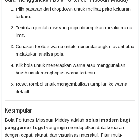
Pilih pasaran dari dropdown untuk melihat paito keluaran
terbaru.
Tentukan jumlah row yang ingin ditampilkan melalui menu
limit.
Gunakan toolbar warna untuk menandai angka favorit atau
melakukan analisa pola.
Klik bola untuk menerapkan warna atau menggunakan
brush untuk menghapus warna tertentu.
Reset tombol untuk mengembalikan tampilan ke warna
default.
Kesimpulan
Bola Fortunes Missouri Midday adalah
solusi modern bagi
penggemar togel
yang ingin mendapatkan data keluaran
dengan cepat, akurat, dan visualisasi interaktif. Fitur multi-