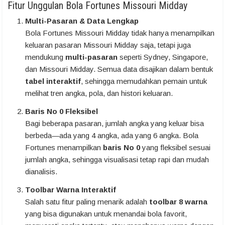
Fitur Unggulan Bola Fortunes Missouri Midday
Multi-Pasaran & Data Lengkap
Bola Fortunes Missouri Midday tidak hanya menampilkan
keluaran pasaran Missouri Midday saja, tetapi juga
mendukung
multi-pasaran
seperti Sydney, Singapore,
dan Missouri Midday. Semua data disajikan dalam bentuk
tabel interaktif
, sehingga memudahkan pemain untuk
melihat tren angka, pola, dan histori keluaran.
Baris No 0 Fleksibel
Bagi beberapa pasaran, jumlah angka yang keluar bisa
berbeda—ada yang 4 angka, ada yang 6 angka. Bola
Fortunes menampilkan
baris No 0
yang fleksibel sesuai
jumlah angka, sehingga visualisasi tetap rapi dan mudah
dianalisis.
Toolbar Warna Interaktif
Salah satu fitur paling menarik adalah
toolbar 8 warna
yang bisa digunakan untuk menandai bola favorit,