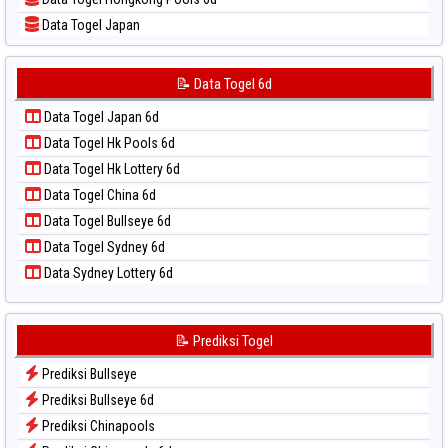
📝 Pola Dasar Sydney Lottery 6d
Data Togel Japan
📝 Pola Dasar Sydney Lotto
Data Togel Japan 6d
📝 Pola Dasar Sydney Pools 6d
Data Togel Korea
📝 Data Togel 6d
📝 Pola Dasar Taipei
Data Togel Kuda Lari
📝 Pola Dasar Taiwan
Data Togel Japan 6d
Data Togel Magnum Cambodia
Data Togel Hk Pools 6d
Data Togel Nagoya
Data Togel Hk Lottery 6d
Data Togel North Carolina Day
Data Togel China 6d
Data Togel Pcso
Data Togel Bullseye 6d
Data Togel Sao Paulo
Data Togel Sydney 6d
Data Togel Singapore
Data Sydney Lottery 6d
Data Togel Sydney
Data Togel Sydney Lottery
Data Togel Sydney Lottery 6d
📝 Prediksi Togel
Data Togel Sydney Lotto
Prediksi Bullseye
Data Togel Sydney Pools 6d
Prediksi Bullseye 6d
Data Togel Taipei
Prediksi Chinapools
Data Togel Taiwan