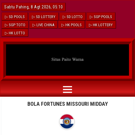
Sabtu Pahing, 8 Agt 2026, 05:10
▷ SD POOLS
▷ SD LOTTERY
▷ SD LOTTO
▷ SGP POOLS
▷ SGP TOTO
▷ LIVE CHINA
▷ HK POOLS
▷ HK LOTTERY
▷ HK LOTTO
BOLA FORTUNES MISSOURI MIDDAY