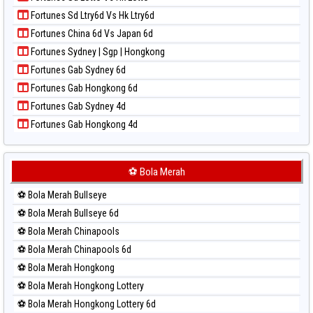
Paito Harian Nagoya
Paito Warna Taiwan
Fortunes Sd Ltry6d Vs Hk Ltry6d
Paito Harian New York Midday
Fortunes China 6d Vs Japan 6d
Paito Harian North Carolina Day
Fortunes Sydney | Sgp | Hongkong
Paito Harian Pcso
Fortunes Gab Sydney 6d
Paito Harian Pennsylvania Day
Fortunes Gab Hongkong 6d
Paito Harian Sao Paulo
Fortunes Gab Sydney 4d
Paito Harian Singapore
Fortunes Gab Hongkong 4d
Paito Harian Sydney
Paito Harian Sydney Lottery
Paito Harian Sydney Lottery 6d
⚽ Bola Merah
Paito Harian Sydney Lotto
⚽ Bola Merah Bullseye
Paito Harian Sydney Pools 6d
⚽ Bola Merah Bullseye 6d
Paito Harian Taipei
⚽ Bola Merah Chinapools
Paito Harian Taiwan
⚽ Bola Merah Chinapools 6d
⚽ Bola Merah Hongkong
⚽ Bola Merah Hongkong Lottery
⚽ Bola Merah Hongkong Lottery 6d