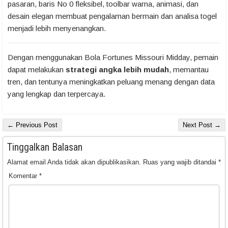
pasaran, baris No 0 fleksibel, toolbar warna, animasi, dan
desain elegan membuat pengalaman bermain dan analisa togel
menjadi lebih menyenangkan.
Dengan menggunakan Bola Fortunes Missouri Midday, pemain
dapat melakukan
strategi angka lebih mudah
, memantau
tren, dan tentunya meningkatkan peluang menang dengan data
yang lengkap dan terpercaya.
← Previous Post
Next Post →
Tinggalkan Balasan
Alamat email Anda tidak akan dipublikasikan.
Ruas yang wajib ditandai
*
Komentar
*