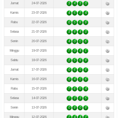
Jumat
24-07-2026
3
4
3
0
3
Kamis
23-07-2026
4
5
2
4
6
Rabu
22-07-2026
0
5
9
9
9
Selasa
21-07-2026
3
9
4
3
7
Senin
20-07-2026
4
0
1
6
7
Minggu
19-07-2026
7
0
4
1
5
Sabtu
18-07-2026
2
5
9
9
9
Jumat
17-07-2026
0
6
1
6
7
Kamis
16-07-2026
0
4
1
6
7
Rabu
15-07-2026
7
6
5
4
9
Selasa
14-07-2026
7
3
3
5
8
Senin
13-07-2026
0
9
0
9
9
Minggu
12-07-2026
7
4
4
2
6