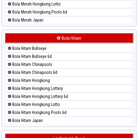
⚽ Bola Merah Hongkong Lotto
⚽ Bola Merah Hongkong Pools 6d
⚽ Bola Merah Japan
⚽ Bola Merah Japan 6d
⚽ Bola Merah Korea
⚽ Bola Hitam
⚽ Bola Merah Kuda Lari
⚽ Bola Hitam Bullseye
⚽ Bola Merah Magnum Cambodia
⚽ Bola Hitam Bullseye 6d
⚽ Bola Merah Nagoya
⚽ Bola Hitam Chinapools
⚽ Bola Merah North Carolina Day
⚽ Bola Hitam Chinapools 6d
⚽ Bola Merah Pcso
⚽ Bola Hitam Hongkong
⚽ Bola Merah Sao Paulo
⚽ Bola Hitam Hongkong Lottery
⚽ Bola Merah Singapore
⚽ Bola Hitam Hongkong Lottery 6d
⚽ Bola Merah Sydney
⚽ Bola Hitam Hongkong Lotto
⚽ Bola Merah Sydney Lottery
⚽ Bola Hitam Hongkong Pools 6d
⚽ Bola Merah Sydney Lottery 6d
⚽ Bola Hitam Japan
⚽ Bola Merah Sydney Lotto
⚽ Bola Hitam Japan 6d
⚽ Bola Merah Sydney Pools 6d
⚽ Bola Hitam Korea