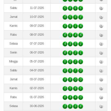
Sabtu
11-07-2026
5
8
8
6
5
Jumat
10-07-2026
0
5
3
2
5
Kamis
09-07-2026
5
9
1
4
5
Rabu
08-07-2026
8
1
4
4
8
Selasa
07-07-2026
4
3
5
2
7
Senin
06-07-2026
8
9
2
1
3
Minggu
05-07-2026
5
6
2
5
7
Sabtu
04-07-2026
6
9
7
0
7
Jumat
03-07-2026
9
9
0
0
0
Kamis
02-07-2026
0
5
9
5
5
Rabu
01-07-2026
8
4
4
0
4
Selasa
30-06-2026
3
9
3
8
2