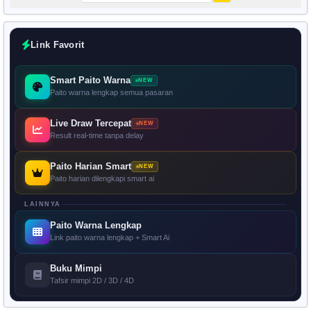
Link Favorit
Smart Paito Warna
NEW
Paito warna lengkap semua pasaran
Live Draw Tercepat
NEW
Result real-time tanpa delay
Paito Harian Smart
NEW
Paito harian dilengkapi smart ai
LAINNYA
Paito Warna Lengkap
Link paito warna lengkap + Smart Ai
Buku Mimpi
Tafsir mimpi 2D / 3D / 4D