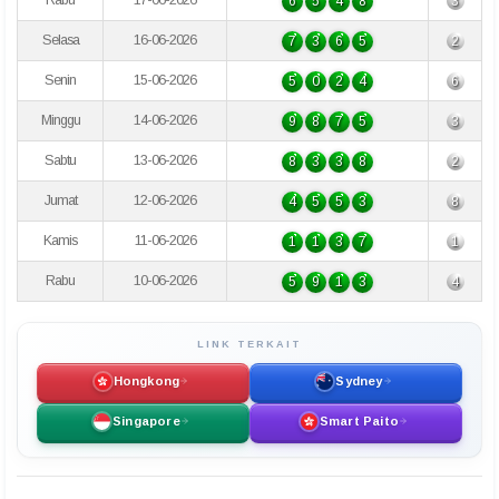
6
5
4
8
3
Selasa
16-06-2026
7
3
6
5
2
Senin
15-06-2026
5
0
2
4
6
Minggu
14-06-2026
9
8
7
5
3
Sabtu
13-06-2026
8
3
3
8
2
Jumat
12-06-2026
4
5
5
3
8
Kamis
11-06-2026
1
1
3
7
1
Rabu
10-06-2026
5
9
1
3
4
LINK TERKAIT
Hongkong
Sydney
Singapore
Smart Paito