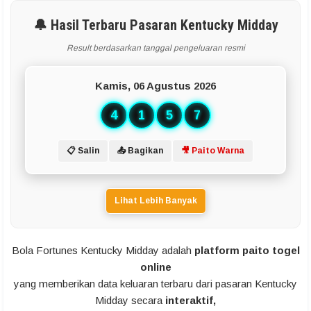
🔔 Hasil Terbaru Pasaran Kentucky Midday
Result berdasarkan tanggal pengeluaran resmi
Kamis, 06 Agustus 2026
4
1
5
7
📋 Salin
📤 Bagikan
🎥 Paito Warna
Lihat Lebih Banyak
Bola Fortunes Kentucky Midday adalah
platform paito togel
online
yang memberikan data keluaran terbaru dari pasaran Kentucky
Midday secara
interaktif,