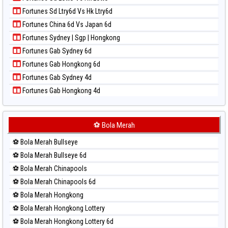
Paito Harian Nagoya
Paito Warna Taiwan
Fortunes Sd Ltry6d Vs Hk Ltry6d
Paito Harian New York Midday
Fortunes China 6d Vs Japan 6d
Paito Harian North Carolina Day
Fortunes Sydney | Sgp | Hongkong
Paito Harian Pcso
Fortunes Gab Sydney 6d
Paito Harian Pennsylvania Day
Fortunes Gab Hongkong 6d
Paito Harian Sao Paulo
Fortunes Gab Sydney 4d
Paito Harian Singapore
Fortunes Gab Hongkong 4d
Paito Harian Sydney
Paito Harian Sydney Lottery
Paito Harian Sydney Lottery 6d
⚽ Bola Merah
Paito Harian Sydney Lotto
⚽ Bola Merah Bullseye
Paito Harian Sydney Pools 6d
⚽ Bola Merah Bullseye 6d
Paito Harian Taipei
⚽ Bola Merah Chinapools
Paito Harian Taiwan
⚽ Bola Merah Chinapools 6d
⚽ Bola Merah Hongkong
⚽ Bola Merah Hongkong Lottery
⚽ Bola Merah Hongkong Lottery 6d