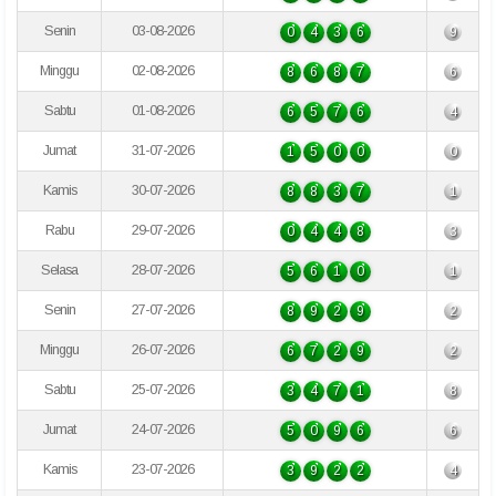
Senin
03-08-2026
0
4
3
6
9
Minggu
02-08-2026
8
6
8
7
6
Sabtu
01-08-2026
6
5
7
6
4
Jumat
31-07-2026
1
5
0
0
0
Kamis
30-07-2026
8
8
3
7
1
Rabu
29-07-2026
0
4
4
8
3
Selasa
28-07-2026
5
6
1
0
1
Senin
27-07-2026
8
9
2
9
2
Minggu
26-07-2026
6
7
2
9
2
Sabtu
25-07-2026
3
4
7
1
8
Jumat
24-07-2026
5
0
9
6
6
Kamis
23-07-2026
3
9
2
2
4