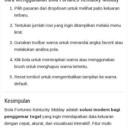
Pilih pasaran dari dropdown untuk melihat paito keluaran
terbaru.
Tentukan jumlah row yang ingin ditampilkan melalui menu
limit.
Gunakan toolbar warna untuk menandai angka favorit atau
melakukan analisa pola.
Klik bola untuk menerapkan warna atau menggunakan
brush untuk menghapus warna tertentu.
Reset tombol untuk mengembalikan tampilan ke warna
default.
Kesimpulan
Bola Fortunes Kentucky Midday adalah
solusi modern bagi
penggemar togel
yang ingin mendapatkan data keluaran
dengan cepat, akurat, dan visualisasi interaktif. Fitur multi-