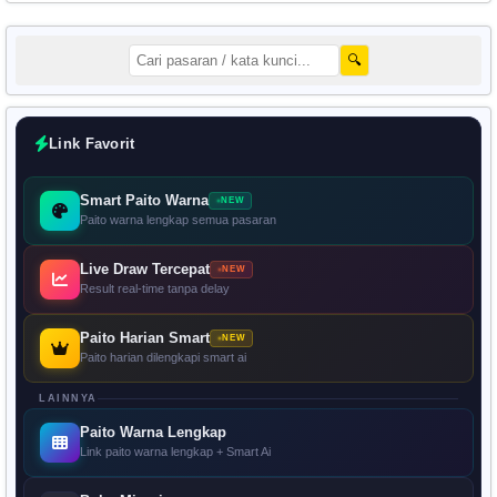
🔍
Link Favorit
Smart Paito Warna
NEW
Paito warna lengkap semua pasaran
Live Draw Tercepat
NEW
Result real-time tanpa delay
Paito Harian Smart
NEW
Paito harian dilengkapi smart ai
LAINNYA
Paito Warna Lengkap
Link paito warna lengkap + Smart Ai