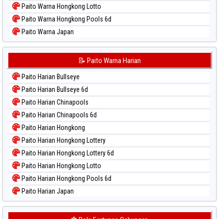
Paito Warna Hongkong Lotto
Paito Warna Hongkong Pools 6d
Paito Warna Japan
Paito Warna Japan 6d
Paito Warna Korea
📝 Paito Warna Harian
Paito Warna Kuda Lari
Paito Harian Bullseye
Paito Warna Magnum Cambodia
Paito Harian Bullseye 6d
Paito Warna Nagoya
Paito Harian Chinapools
Paito Warna New York Midday
Paito Harian Chinapools 6d
Paito Warna North Carolina Day
Paito Harian Hongkong
Paito Warna Pcso
Paito Harian Hongkong Lottery
Paito Warna Pennsylvania Day
Paito Harian Hongkong Lottery 6d
Paito Warna Sao Paulo
Paito Harian Hongkong Lotto
Paito Warna Singapore
Paito Harian Hongkong Pools 6d
Paito Warna Sydney
Paito Harian Japan
Paito Warna Sydney Lottery
Paito Harian Japan 6d
Paito Warna Sydney Lottery 6d
Paito Harian Korea