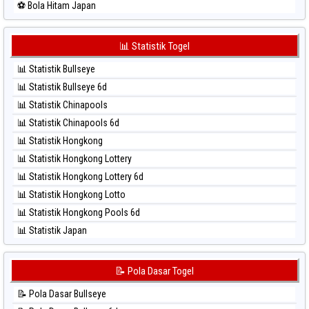
⚽ Bola Hitam Japan
⚽ Bola Merah Sydney Lotto
⚽ Bola Hitam Japan 6d
⚽ Bola Merah Sydney Pools 6d
⚽ Bola Hitam Korea
📊 Statistik Togel
⚽ Bola Merah Taipei
⚽ Bola Hitam Kuda Lari
⚽ Bola Merah Taiwan
📊 Statistik Bullseye
⚽ Bola Hitam Magnum Cambodia
📊 Statistik Bullseye 6d
⚽ Bola Hitam Nagoya
📊 Statistik Chinapools
⚽ Bola Hitam North Carolina Day
📊 Statistik Chinapools 6d
⚽ Bola Hitam Pcso
📊 Statistik Hongkong
⚽ Bola Hitam Sao Paulo
📊 Statistik Hongkong Lottery
⚽ Bola Hitam Singapore
📊 Statistik Hongkong Lottery 6d
⚽ Bola Hitam Sydney
📊 Statistik Hongkong Lotto
⚽ Bola Hitam Sydney Lottery
📊 Statistik Hongkong Pools 6d
⚽ Bola Hitam Sydney Lottery 6d
📊 Statistik Japan
⚽ Bola Hitam Sydney Lotto
📊 Statistik Japan 6d
⚽ Bola Hitam Sydney Pools 6d
📊 Statistik Korea
📝 Pola Dasar Togel
⚽ Bola Hitam Taipei
📊 Statistik Kuda Lari
⚽ Bola Hitam Taiwan
📝 Pola Dasar Bullseye
📊 Statistik Magnum Cambodia