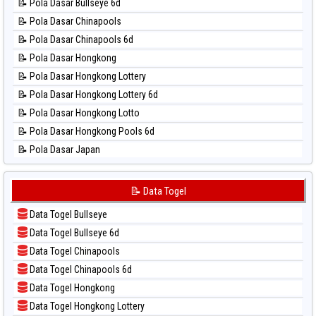
📝 Pola Dasar Bullseye 6d
📊 Statistik Nagoya
📝 Pola Dasar Chinapools
📊 Statistik New York Midday
📝 Pola Dasar Chinapools 6d
📊 Statistik North Carolina Day
📝 Pola Dasar Hongkong
📊 Statistik Pcso
📝 Pola Dasar Hongkong Lottery
📊 Statistik Pennsylvania Day
📝 Pola Dasar Hongkong Lottery 6d
📊 Statistik Sao Paulo
📝 Pola Dasar Hongkong Lotto
📊 Statistik Singapore
📝 Pola Dasar Hongkong Pools 6d
📊 Statistik Sydney
📝 Pola Dasar Japan
📊 Statistik Sydney Lottery
📝 Pola Dasar Japan 6d
📊 Statistik Sydney Lottery 6d
📝 Pola Dasar Korea
📝 Data Togel
📊 Statistik Sydney Lotto
📝 Pola Dasar Kuda Lari
📊 Statistik Sydney Pools 6d
Data Togel Bullseye
📝 Pola Dasar Magnum Cambodia
📊 Statistik Taipei
Data Togel Bullseye 6d
📝 Pola Dasar Nagoya
📊 Statistik Taiwan
Data Togel Chinapools
📝 Pola Dasar North Carolina Day
Data Togel Chinapools 6d
📝 Pola Dasar Pcso
Data Togel Hongkong
📝 Pola Dasar Sao Paulo
Data Togel Hongkong Lottery
📝 Pola Dasar Singapore