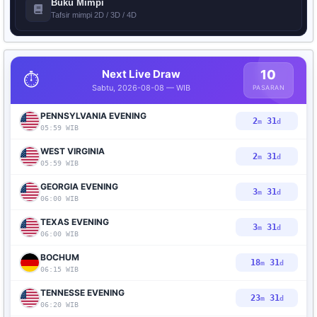
Buku Mimpi
Tafsir mimpi 2D / 3D / 4D
Next Live Draw
10
⏱️
Sabtu, 2026-08-08 — WIB
PASARAN
PENNSYLVANIA EVENING
2
30
m
d
05:59 WIB
WEST VIRGINIA
2
30
m
d
05:59 WIB
GEORGIA EVENING
3
30
m
d
06:00 WIB
TEXAS EVENING
3
30
m
d
06:00 WIB
BOCHUM
18
30
m
d
06:15 WIB
TENNESSE EVENING
23
30
m
d
06:20 WIB