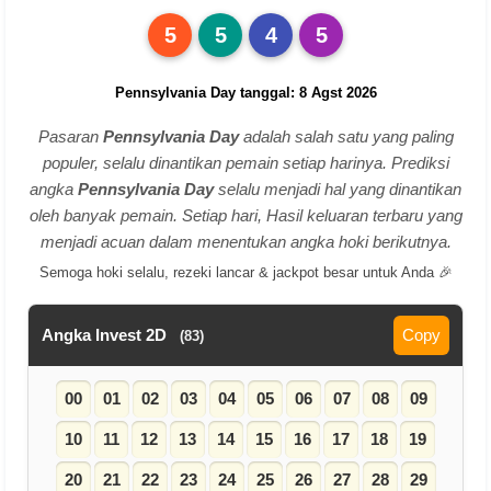
5
5
4
5
Pennsylvania Day tanggal: 8 Agst 2026
Pasaran
Pennsylvania Day
adalah salah satu yang paling
populer, selalu dinantikan pemain setiap harinya. Prediksi
angka
Pennsylvania Day
selalu menjadi hal yang dinantikan
oleh banyak pemain. Setiap hari, Hasil keluaran terbaru yang
menjadi acuan dalam menentukan angka hoki berikutnya.
Semoga hoki selalu, rezeki lancar & jackpot besar untuk Anda 🎉
Angka Invest 2D
Copy
(83)
00
01
02
03
04
05
06
07
08
09
10
11
12
13
14
15
16
17
18
19
20
21
22
23
24
25
26
27
28
29