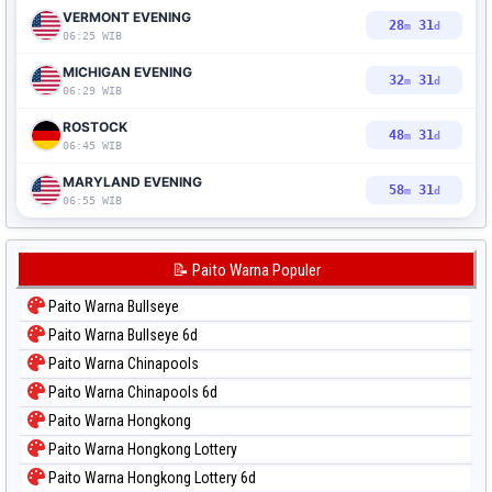
VERMONT EVENING
28
30
m
d
06:25 WIB
MICHIGAN EVENING
32
30
m
d
06:29 WIB
ROSTOCK
48
30
m
d
06:45 WIB
MARYLAND EVENING
58
30
m
d
06:55 WIB
📝 Paito Warna Populer
Paito Warna Bullseye
Paito Warna Bullseye 6d
Paito Warna Chinapools
Paito Warna Chinapools 6d
Paito Warna Hongkong
Paito Warna Hongkong Lottery
Paito Warna Hongkong Lottery 6d