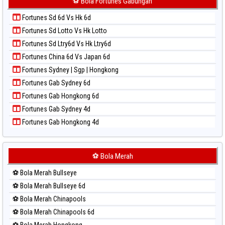
⚽ Bola Fortunes Gabungan
Paito Warna Sydney Lotto
Paito Harian Kuda Lari
Paito Warna Sydney Pools 6d
Fortunes Sd 6d Vs Hk 6d
Paito Harian Magnum Cambodia
Paito Warna Taipei
Fortunes Sd Lotto Vs Hk Lotto
Paito Harian Nagoya
Paito Warna Taiwan
Fortunes Sd Ltry6d Vs Hk Ltry6d
Paito Harian New York Midday
Fortunes China 6d Vs Japan 6d
Paito Harian North Carolina Day
Fortunes Sydney | Sgp | Hongkong
Paito Harian Pcso
Fortunes Gab Sydney 6d
Paito Harian Pennsylvania Day
Fortunes Gab Hongkong 6d
Paito Harian Sao Paulo
Fortunes Gab Sydney 4d
Paito Harian Singapore
Fortunes Gab Hongkong 4d
Paito Harian Sydney
Paito Harian Sydney Lottery
Paito Harian Sydney Lottery 6d
⚽ Bola Merah
Paito Harian Sydney Lotto
⚽ Bola Merah Bullseye
Paito Harian Sydney Pools 6d
⚽ Bola Merah Bullseye 6d
Paito Harian Taipei
⚽ Bola Merah Chinapools
Paito Harian Taiwan
⚽ Bola Merah Chinapools 6d
⚽ Bola Merah Hongkong