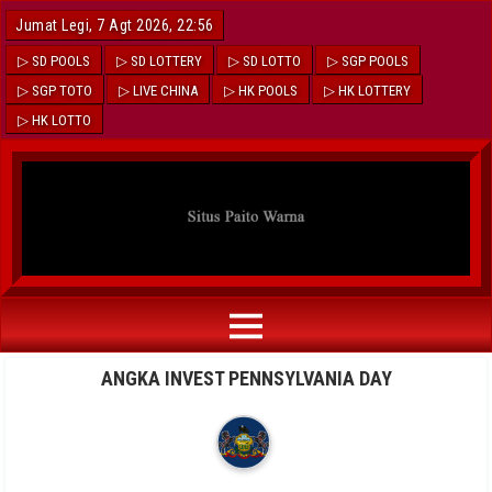
Jumat Legi, 7 Agt 2026, 22:56
▷ SD POOLS
▷ SD LOTTERY
▷ SD LOTTO
▷ SGP POOLS
▷ SGP TOTO
▷ LIVE CHINA
▷ HK POOLS
▷ HK LOTTERY
▷ HK LOTTO
ANGKA INVEST PENNSYLVANIA DAY