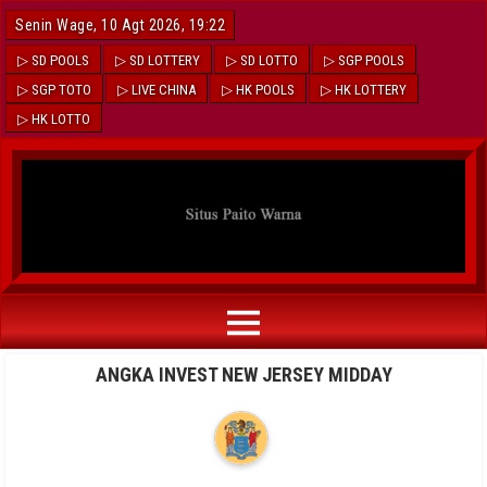
Senin Wage, 10 Agt 2026, 19:23
▷ SD POOLS
▷ SD LOTTERY
▷ SD LOTTO
▷ SGP POOLS
▷ SGP TOTO
▷ LIVE CHINA
▷ HK POOLS
▷ HK LOTTERY
▷ HK LOTTO
ANGKA INVEST NEW JERSEY MIDDAY