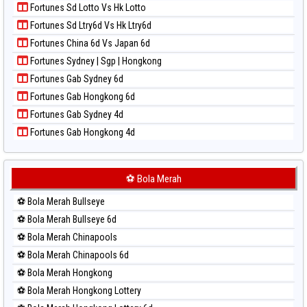
Paito Warna Taipei
Fortunes Sd Lotto Vs Hk Lotto
Paito Harian Nagoya
Paito Warna Taiwan
Fortunes Sd Ltry6d Vs Hk Ltry6d
Paito Harian New York Midday
Fortunes China 6d Vs Japan 6d
Paito Harian North Carolina Day
Fortunes Sydney | Sgp | Hongkong
Paito Harian Pcso
Fortunes Gab Sydney 6d
Paito Harian Pennsylvania Day
Fortunes Gab Hongkong 6d
Paito Harian Sao Paulo
Fortunes Gab Sydney 4d
Paito Harian Singapore
Fortunes Gab Hongkong 4d
Paito Harian Sydney
Paito Harian Sydney Lottery
Paito Harian Sydney Lottery 6d
⚽ Bola Merah
Paito Harian Sydney Lotto
⚽ Bola Merah Bullseye
Paito Harian Sydney Pools 6d
⚽ Bola Merah Bullseye 6d
Paito Harian Taipei
⚽ Bola Merah Chinapools
Paito Harian Taiwan
⚽ Bola Merah Chinapools 6d
⚽ Bola Merah Hongkong
⚽ Bola Merah Hongkong Lottery