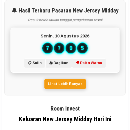
🔔 Hasil Terbaru Pasaran New Jersey Midday
Result berdasarkan tanggal pengeluaran resmi
Senin, 10 Agustus 2026
7
7
9
5
📋 Salin
📤 Bagikan
🎥 Paito Warna
Lihat Lebih Banyak
Room invest
Keluaran New Jersey Midday Hari Ini