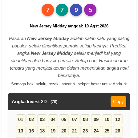
7
7
9
5
New Jersey Midday tanggal: 10 Agst 2026
Pasaran
New Jersey Midday
adalah salah satu yang paling
populer, selalu dinantikan pemain setiap harinya. Prediksi
angka
New Jersey Midday
selalu menjadi hal yang
dinantikan oleh banyak pemain. Setiap hari, Hasil keluaran
terbaru yang menjadi acuan dalam menentukan angka hoki
berikutnya.
Semoga hoki selalu, rezeki lancar & jackpot besar untuk Anda 🎉
Angka Invest 2D
Copy
(76)
01
02
03
04
05
07
08
09
10
12
13
16
18
19
20
21
23
24
25
26