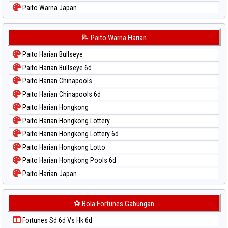
Paito Warna Japan
Paito Warna Japan 6d
Paito Warna Korea
📝 Paito Warna Harian
Paito Warna Kuda Lari
Paito Harian Bullseye
Paito Warna Magnum Cambodia
Paito Harian Bullseye 6d
Paito Warna Nagoya
Paito Harian Chinapools
Paito Warna New York Midday
Paito Harian Chinapools 6d
Paito Warna North Carolina Day
Paito Harian Hongkong
Paito Warna Pcso
Paito Harian Hongkong Lottery
Paito Warna Pennsylvania Day
Paito Harian Hongkong Lottery 6d
Paito Warna Sao Paulo
Paito Harian Hongkong Lotto
Paito Warna Singapore
Paito Harian Hongkong Pools 6d
Paito Warna Sydney
Paito Harian Japan
Paito Warna Sydney Lottery
Paito Harian Japan 6d
Paito Warna Sydney Lottery 6d
Paito Harian Korea
⚽ Bola Fortunes Gabungan
Paito Warna Sydney Lotto
Paito Harian Kuda Lari
Paito Warna Sydney Pools 6d
Fortunes Sd 6d Vs Hk 6d
Paito Harian Magnum Cambodia