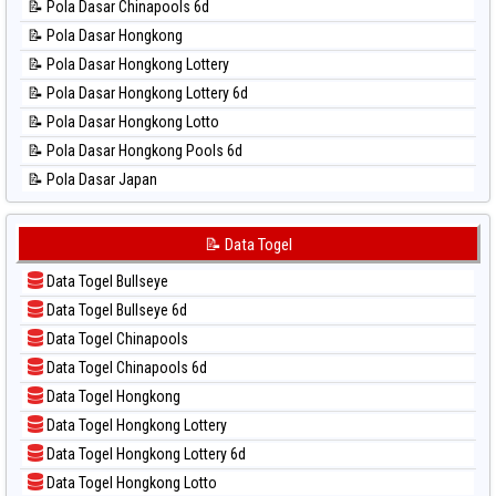
📝 Pola Dasar Chinapools 6d
📊 Statistik North Carolina Day
📝 Pola Dasar Hongkong
📊 Statistik Pcso
📝 Pola Dasar Hongkong Lottery
📊 Statistik Pennsylvania Day
📝 Pola Dasar Hongkong Lottery 6d
📊 Statistik Sao Paulo
📝 Pola Dasar Hongkong Lotto
📊 Statistik Singapore
📝 Pola Dasar Hongkong Pools 6d
📊 Statistik Sydney
📝 Pola Dasar Japan
📊 Statistik Sydney Lottery
📝 Pola Dasar Japan 6d
📊 Statistik Sydney Lottery 6d
📝 Pola Dasar Korea
📝 Data Togel
📊 Statistik Sydney Lotto
📝 Pola Dasar Kuda Lari
📊 Statistik Sydney Pools 6d
Data Togel Bullseye
📝 Pola Dasar Magnum Cambodia
📊 Statistik Taipei
Data Togel Bullseye 6d
📝 Pola Dasar Nagoya
📊 Statistik Taiwan
Data Togel Chinapools
📝 Pola Dasar North Carolina Day
Data Togel Chinapools 6d
📝 Pola Dasar Pcso
Data Togel Hongkong
📝 Pola Dasar Sao Paulo
Data Togel Hongkong Lottery
📝 Pola Dasar Singapore
Data Togel Hongkong Lottery 6d
📝 Pola Dasar Sydney
Data Togel Hongkong Lotto
📝 Pola Dasar Sydney Lottery