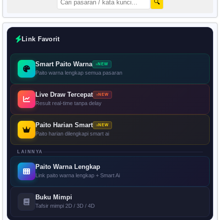
🔍
Link Favorit
Smart Paito Warna
NEW
Paito warna lengkap semua pasaran
Live Draw Tercepat
NEW
Result real-time tanpa delay
Paito Harian Smart
NEW
Paito harian dilengkapi smart ai
LAINNYA
Paito Warna Lengkap
Link paito warna lengkap + Smart Ai
Buku Mimpi
Tafsir mimpi 2D / 3D / 4D