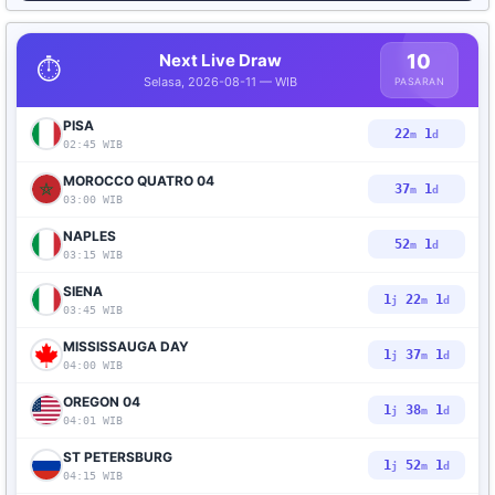
Next Live Draw
10
⏱️
Selasa, 2026-08-11 — WIB
PASARAN
PISA
22
0
m
d
02:45 WIB
MOROCCO QUATRO 04
37
0
m
d
03:00 WIB
NAPLES
52
0
m
d
03:15 WIB
SIENA
1
22
0
j
m
d
03:45 WIB
MISSISSAUGA DAY
1
37
0
j
m
d
04:00 WIB
OREGON 04
1
38
0
j
m
d
04:01 WIB
ST PETERSBURG
1
52
0
j
m
d
04:15 WIB