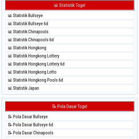
⚽ Bola Hitam Korea
📊 Statistik Togel
⚽ Bola Merah Taipei
⚽ Bola Hitam Kuda Lari
⚽ Bola Merah Taiwan
📊 Statistik Bullseye
⚽ Bola Hitam Magnum Cambodia
📊 Statistik Bullseye 6d
⚽ Bola Hitam Nagoya
📊 Statistik Chinapools
⚽ Bola Hitam North Carolina Day
📊 Statistik Chinapools 6d
⚽ Bola Hitam Pcso
📊 Statistik Hongkong
⚽ Bola Hitam Sao Paulo
📊 Statistik Hongkong Lottery
⚽ Bola Hitam Singapore
📊 Statistik Hongkong Lottery 6d
⚽ Bola Hitam Sydney
📊 Statistik Hongkong Lotto
⚽ Bola Hitam Sydney Lottery
📊 Statistik Hongkong Pools 6d
⚽ Bola Hitam Sydney Lottery 6d
📊 Statistik Japan
⚽ Bola Hitam Sydney Lotto
📊 Statistik Japan 6d
⚽ Bola Hitam Sydney Pools 6d
📊 Statistik Korea
📝 Pola Dasar Togel
⚽ Bola Hitam Taipei
📊 Statistik Kuda Lari
⚽ Bola Hitam Taiwan
📝 Pola Dasar Bullseye
📊 Statistik Magnum Cambodia
📝 Pola Dasar Bullseye 6d
📊 Statistik Nagoya
📝 Pola Dasar Chinapools
📊 Statistik New York Midday