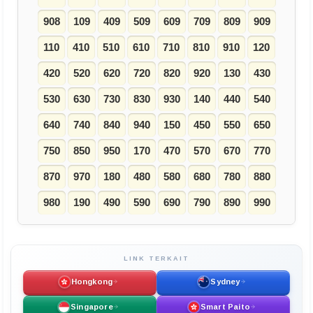
908
109
409
509
609
709
809
909
110
410
510
610
710
810
910
120
420
520
620
720
820
920
130
430
530
630
730
830
930
140
440
540
640
740
840
940
150
450
550
650
750
850
950
170
470
570
670
770
870
970
180
480
580
680
780
880
980
190
490
590
690
790
890
990
LINK TERKAIT
Hongkong
Sydney
Singapore
Smart Paito