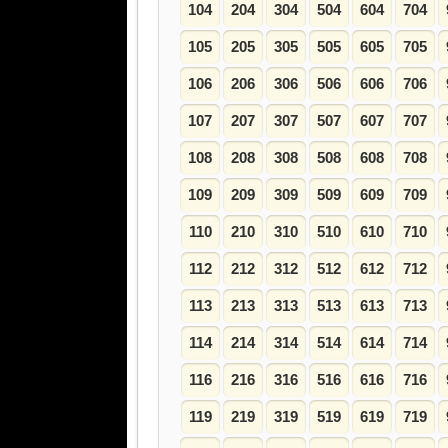
104
204
304
504
604
704
105
205
305
505
605
705
106
206
306
506
606
706
107
207
307
507
607
707
108
208
308
508
608
708
109
209
309
509
609
709
110
210
310
510
610
710
112
212
312
512
612
712
113
213
313
513
613
713
114
214
314
514
614
714
116
216
316
516
616
716
119
219
319
519
619
719