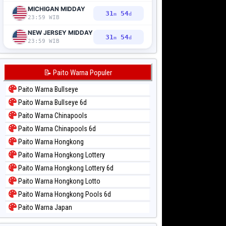
MICHIGAN MIDDAY
31
53
m
d
23:59 WIB
NEW JERSEY MIDDAY
31
53
m
d
23:59 WIB
📝 Paito Warna Populer
Paito Warna Bullseye
Paito Warna Bullseye 6d
Paito Warna Chinapools
Paito Warna Chinapools 6d
Paito Warna Hongkong
Paito Warna Hongkong Lottery
Paito Warna Hongkong Lottery 6d
Paito Warna Hongkong Lotto
Paito Warna Hongkong Pools 6d
Paito Warna Japan
Paito Warna Japan 6d