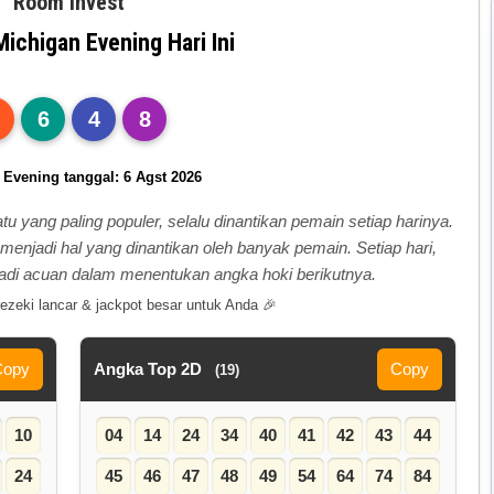
Room invest
ichigan Evening Hari Ini
6
4
8
 Evening tanggal: 6 Agst 2026
tu yang paling populer, selalu dinantikan pemain setiap harinya.
 menjadi hal yang dinantikan oleh banyak pemain. Setiap hari,
jadi acuan dalam menentukan angka hoki berikutnya.
ezeki lancar & jackpot besar untuk Anda 🎉
Copy
Angka Top 2D
Copy
(19)
10
04
14
24
34
40
41
42
43
44
24
45
46
47
48
49
54
64
74
84