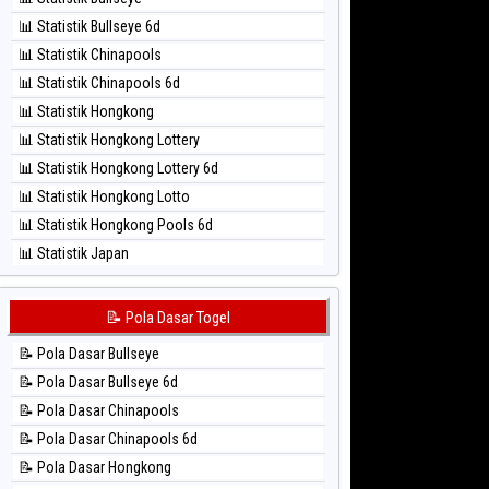
⚽ Bola Hitam Magnum Cambodia
📊 Statistik Bullseye 6d
⚽ Bola Hitam Nagoya
📊 Statistik Chinapools
⚽ Bola Hitam North Carolina Day
📊 Statistik Chinapools 6d
⚽ Bola Hitam Pcso
📊 Statistik Hongkong
⚽ Bola Hitam Sao Paulo
📊 Statistik Hongkong Lottery
⚽ Bola Hitam Singapore
📊 Statistik Hongkong Lottery 6d
⚽ Bola Hitam Sydney
📊 Statistik Hongkong Lotto
⚽ Bola Hitam Sydney Lottery
📊 Statistik Hongkong Pools 6d
⚽ Bola Hitam Sydney Lottery 6d
📊 Statistik Japan
⚽ Bola Hitam Sydney Lotto
📊 Statistik Japan 6d
⚽ Bola Hitam Sydney Pools 6d
📊 Statistik Korea
📝 Pola Dasar Togel
⚽ Bola Hitam Taipei
📊 Statistik Kuda Lari
⚽ Bola Hitam Taiwan
📝 Pola Dasar Bullseye
📊 Statistik Magnum Cambodia
📝 Pola Dasar Bullseye 6d
📊 Statistik Nagoya
📝 Pola Dasar Chinapools
📊 Statistik New York Midday
📝 Pola Dasar Chinapools 6d
📊 Statistik North Carolina Day
📝 Pola Dasar Hongkong
📊 Statistik Pcso