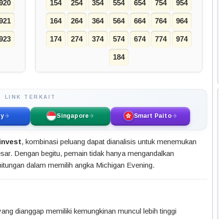
920
154
254
354
554
654
754
954
921
164
264
364
564
664
764
964
923
174
274
374
574
674
774
974
184
LINK TERKAIT
ey
Singapore
Smart Paito
invest
, kombinasi peluang dapat dianalisis untuk menemukan
besar. Dengan begitu, pemain tidak hanya mengandalkan
hitungan dalam memilih angka Michigan Evening.
ang dianggap memiliki kemungkinan muncul lebih tinggi