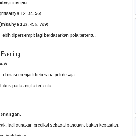
erbagi menjadi:
misalnya 12, 34, 56).
(misalnya 123, 456, 789).
lebih dipersempit lagi berdasarkan pola tertentu.
 Evening
kuti
.
kombinasi menjadi beberapa puluh saja.
fokus pada angka tertentu.
menangan
.
cak, jadi gunakan prediksi sebagai panduan, bukan kepastian.
an berlebihan.