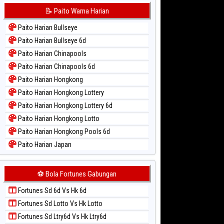
Paito Warna Korea
📝 Paito Warna Harian
Paito Warna Kuda Lari
Paito Harian Bullseye
Paito Warna Magnum Cambodia
Paito Harian Bullseye 6d
Paito Warna Nagoya
Paito Harian Chinapools
Paito Warna New York Midday
Paito Harian Chinapools 6d
Paito Warna North Carolina Day
Paito Harian Hongkong
Paito Warna Pcso
Paito Harian Hongkong Lottery
Paito Warna Pennsylvania Day
Paito Harian Hongkong Lottery 6d
Paito Warna Sao Paulo
Paito Harian Hongkong Lotto
Paito Warna Singapore
Paito Harian Hongkong Pools 6d
Paito Warna Sydney
Paito Harian Japan
Paito Warna Sydney Lottery
Paito Harian Japan 6d
Paito Warna Sydney Lottery 6d
Paito Harian Korea
⚽ Bola Fortunes Gabungan
Paito Warna Sydney Lotto
Paito Harian Kuda Lari
Paito Warna Sydney Pools 6d
Fortunes Sd 6d Vs Hk 6d
Paito Harian Magnum Cambodia
Paito Warna Taipei
Fortunes Sd Lotto Vs Hk Lotto
Paito Harian Nagoya
Paito Warna Taiwan
Fortunes Sd Ltry6d Vs Hk Ltry6d
Paito Harian New York Midday