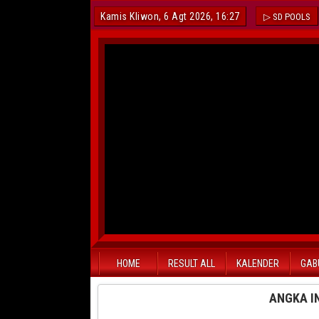
Kamis Kliwon, 6 Agt 2026, 16:27
▷ SD POOLS
HOME
RESULT ALL
KALENDER
GAB
ANGKA I