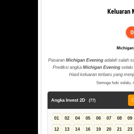
Keluaran M
0
Michigan
Pasaran
Michigan Evening
adalah salah sa
Prediksi angka
Michigan Evening
selalu
Hasil keluaran terbaru yang men
Semoga hoki selalu, r
Angka Invest 2D
(77)
01
02
04
05
06
07
08
09
12
13
14
16
19
20
21
23