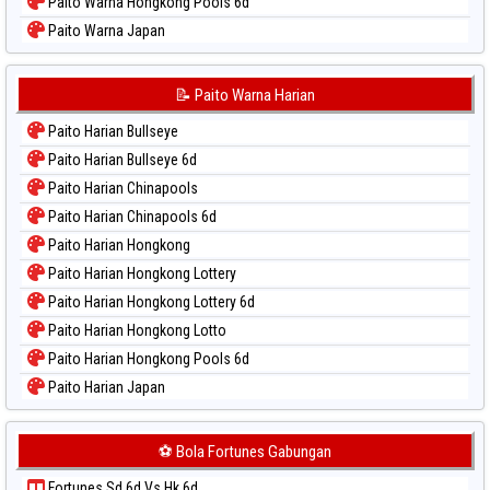
Paito Warna Hongkong Pools 6d
Paito Warna Japan
Paito Warna Japan 6d
Paito Warna Korea
📝 Paito Warna Harian
Paito Warna Kuda Lari
Paito Harian Bullseye
Paito Warna Magnum Cambodia
Paito Harian Bullseye 6d
Paito Warna Nagoya
Paito Harian Chinapools
Paito Warna New York Midday
Paito Harian Chinapools 6d
Paito Warna North Carolina Day
Paito Harian Hongkong
Paito Warna Pcso
Paito Harian Hongkong Lottery
Paito Warna Pennsylvania Day
Paito Harian Hongkong Lottery 6d
Paito Warna Sao Paulo
Paito Harian Hongkong Lotto
Paito Warna Singapore
Paito Harian Hongkong Pools 6d
Paito Warna Sydney
Paito Harian Japan
Paito Warna Sydney Lottery
Paito Harian Japan 6d
Paito Warna Sydney Lottery 6d
Paito Harian Korea
⚽ Bola Fortunes Gabungan
Paito Warna Sydney Lotto
Paito Harian Kuda Lari
Paito Warna Sydney Pools 6d
Fortunes Sd 6d Vs Hk 6d