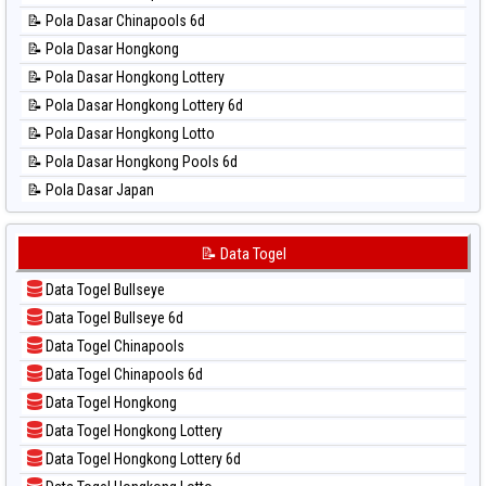
📊 Statistik New York Midday
📝 Pola Dasar Chinapools 6d
📊 Statistik North Carolina Day
📝 Pola Dasar Hongkong
📊 Statistik Pcso
📝 Pola Dasar Hongkong Lottery
📊 Statistik Pennsylvania Day
📝 Pola Dasar Hongkong Lottery 6d
📊 Statistik Sao Paulo
📝 Pola Dasar Hongkong Lotto
📊 Statistik Singapore
📝 Pola Dasar Hongkong Pools 6d
📊 Statistik Sydney
📝 Pola Dasar Japan
📊 Statistik Sydney Lottery
📝 Pola Dasar Japan 6d
📊 Statistik Sydney Lottery 6d
📝 Pola Dasar Korea
📝 Data Togel
📊 Statistik Sydney Lotto
📝 Pola Dasar Kuda Lari
📊 Statistik Sydney Pools 6d
Data Togel Bullseye
📝 Pola Dasar Magnum Cambodia
📊 Statistik Taipei
Data Togel Bullseye 6d
📝 Pola Dasar Nagoya
📊 Statistik Taiwan
Data Togel Chinapools
📝 Pola Dasar North Carolina Day
Data Togel Chinapools 6d
📝 Pola Dasar Pcso
Data Togel Hongkong
📝 Pola Dasar Sao Paulo
Data Togel Hongkong Lottery
📝 Pola Dasar Singapore
Data Togel Hongkong Lottery 6d
📝 Pola Dasar Sydney