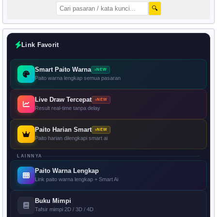
🔍
Link Favorit
Smart Paito Warna
NEW
Paito warna lengkap semua pasaran
Live Draw Tercepat
NEW
Result real-time tanpa delay
Paito Harian Smart
NEW
Paito harian dilengkapi smart ai
LAINNYA
Paito Warna Lengkap
Link paito warna lengkap + Smart Ai
Buku Mimpi
Tafsir mimpi 2D / 3D / 4D