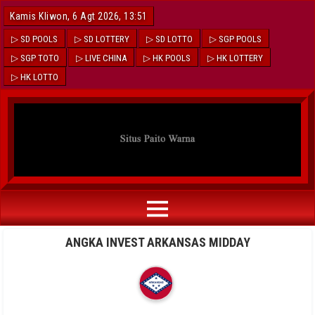
Kamis Kliwon, 6 Agt 2026, 13:51
▷ SD POOLS
▷ SD LOTTERY
▷ SD LOTTO
▷ SGP POOLS
▷ SGP TOTO
▷ LIVE CHINA
▷ HK POOLS
▷ HK LOTTERY
▷ HK LOTTO
ANGKA INVEST ARKANSAS MIDDAY