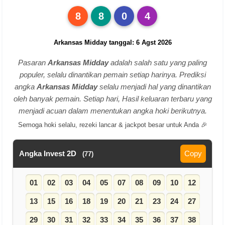
8
8
0
4
Arkansas Midday tanggal: 6 Agst 2026
Pasaran
Arkansas Midday
adalah salah satu yang paling
populer, selalu dinantikan pemain setiap harinya. Prediksi
angka
Arkansas Midday
selalu menjadi hal yang dinantikan
oleh banyak pemain. Setiap hari, Hasil keluaran terbaru yang
menjadi acuan dalam menentukan angka hoki berikutnya.
Semoga hoki selalu, rezeki lancar & jackpot besar untuk Anda 🎉
Angka Invest 2D
Copy
(77)
01
02
03
04
05
07
08
09
10
12
13
15
16
18
19
20
21
23
24
27
29
30
31
32
33
34
35
36
37
38