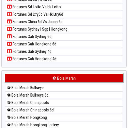
Paito Harian Magnum Cambodia
Paito Warna Taipei
Fortunes Sd Lotto Vs Hk Lotto
Paito Harian Nagoya
Paito Warna Taiwan
Fortunes Sd Ltry6d Vs Hk Ltry6d
Paito Harian New York Midday
Fortunes China 6d Vs Japan 6d
Paito Harian North Carolina Day
Fortunes Sydney | Sgp | Hongkong
Paito Harian Pcso
Fortunes Gab Sydney 6d
Paito Harian Pennsylvania Day
Fortunes Gab Hongkong 6d
Paito Harian Sao Paulo
Fortunes Gab Sydney 4d
Paito Harian Singapore
Fortunes Gab Hongkong 4d
Paito Harian Sydney
Paito Harian Sydney Lottery
Paito Harian Sydney Lottery 6d
⚽ Bola Merah
Paito Harian Sydney Lotto
⚽ Bola Merah Bullseye
Paito Harian Sydney Pools 6d
⚽ Bola Merah Bullseye 6d
Paito Harian Taipei
⚽ Bola Merah Chinapools
Paito Harian Taiwan
⚽ Bola Merah Chinapools 6d
⚽ Bola Merah Hongkong
⚽ Bola Merah Hongkong Lottery