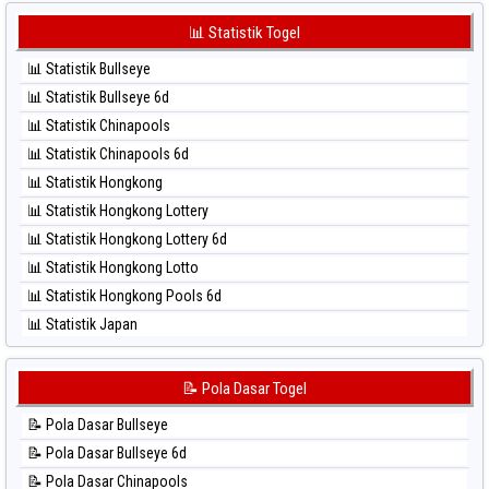
⚽ Bola Merah Sydney Pools 6d
⚽ Bola Hitam Korea
📊 Statistik Togel
⚽ Bola Merah Taipei
⚽ Bola Hitam Kuda Lari
⚽ Bola Merah Taiwan
📊 Statistik Bullseye
⚽ Bola Hitam Magnum Cambodia
📊 Statistik Bullseye 6d
⚽ Bola Hitam Nagoya
📊 Statistik Chinapools
⚽ Bola Hitam North Carolina Day
📊 Statistik Chinapools 6d
⚽ Bola Hitam Pcso
📊 Statistik Hongkong
⚽ Bola Hitam Sao Paulo
📊 Statistik Hongkong Lottery
⚽ Bola Hitam Singapore
📊 Statistik Hongkong Lottery 6d
⚽ Bola Hitam Sydney
📊 Statistik Hongkong Lotto
⚽ Bola Hitam Sydney Lottery
📊 Statistik Hongkong Pools 6d
⚽ Bola Hitam Sydney Lottery 6d
📊 Statistik Japan
⚽ Bola Hitam Sydney Lotto
📊 Statistik Japan 6d
⚽ Bola Hitam Sydney Pools 6d
📊 Statistik Korea
📝 Pola Dasar Togel
⚽ Bola Hitam Taipei
📊 Statistik Kuda Lari
⚽ Bola Hitam Taiwan
📝 Pola Dasar Bullseye
📊 Statistik Magnum Cambodia
📝 Pola Dasar Bullseye 6d
📊 Statistik Nagoya
📝 Pola Dasar Chinapools