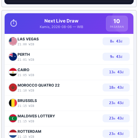
Next Live Draw
10
⏱️
Kamis, 2026-08-06 — WIB
PASARAN
LAS VEGAS
8
42
m
d
21:00 WIB
PERTH
9
42
m
d
21:01 WIB
CAIRO
13
42
m
d
21:05 WIB
MOROCCO QUATRO 22
18
42
m
d
21:10 WIB
BRUSSELS
23
42
m
d
21:15 WIB
MALDIVES LOTTERY
23
42
m
d
21:15 WIB
ROTTERDAM
23
42
m
d
21:15 WIB