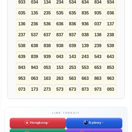
933
034
134
234
534
634
834
934
035
135
235
535
635
835
935
036
136
236
536
636
836
936
037
137
237
537
637
837
937
038
138
238
538
638
838
938
039
139
239
539
639
839
939
043
143
243
543
643
843
943
053
153
253
553
653
853
953
063
163
263
563
663
863
963
073
173
273
573
673
873
973
083
LINK TERKAIT
Hongkong
Sydney